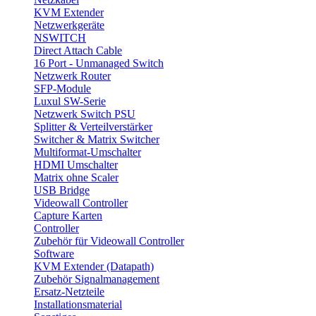
KVM Extender
Netzwerkgeräte
NSWITCH
Direct Attach Cable
16 Port - Unmanaged Switch
Netzwerk Router
SFP-Module
Luxul SW-Serie
Netzwerk Switch PSU
Splitter & Verteilverstärker
Switcher & Matrix Switcher
Multiformat-Umschalter
HDMI Umschalter
Matrix ohne Scaler
USB Bridge
Videowall Controller
Capture Karten
Controller
Zubehör für Videowall Controller
Software
KVM Extender (Datapath)
Zubehör Signalmanagement
Ersatz-Netzteile
Installationsmaterial