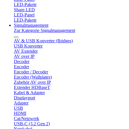
LED-Pakete
Sharp LED
LED-Panel
LED-Pakete
Signalmanagement
Zur Kategorie Signalmanagement
AV & USB Konverter (Bridges)
USB Konverter
AV Extender
AV over IP
Decoder
Encoder
Encoder / Decoder
Encoder (Wallplates)
Zubehör AV over IP
Extender HDBaseT
Kabel & Adapter
Displayport
Adapter
USB
HDMI
Cat/Netzwerk
USB-C (3.2 Gen 2)
Netzkabel