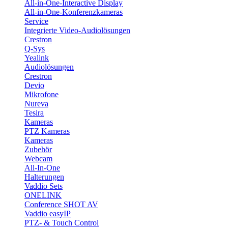
All-in-One-Interactive Display
All-in-One-Konferenzkameras
Service
Integrierte Video-Audiolösungen
Crestron
Q-Sys
Yealink
Audiolösungen
Crestron
Devio
Mikrofone
Nureva
Tesira
Kameras
PTZ Kameras
Kameras
Zubehör
Webcam
All-In-One
Halterungen
Vaddio Sets
ONELINK
Conference SHOT AV
Vaddio easyIP
PTZ- & Touch Control