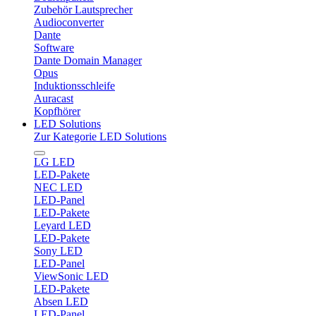
Zubehör Lautsprecher
Audioconverter
Dante
Software
Dante Domain Manager
Opus
Induktionsschleife
Auracast
Kopfhörer
LED Solutions
Zur Kategorie LED Solutions
LG LED
LED-Pakete
NEC LED
LED-Panel
LED-Pakete
Leyard LED
LED-Pakete
Sony LED
LED-Panel
ViewSonic LED
LED-Pakete
Absen LED
LED-Panel