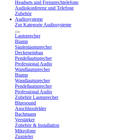
Headsets und Freisprechtelefone
Audiokonferenz und Telefone
Zubehör
Audiosysteme
Zur Kategorie Audiosysteme
Lautsprecher
Biamp
Säulenlautsprecher
Deckeneinbau
Pendellautsprecher
Professional Audio
Wandlautsprecher
Biamp
Wandlautsprecher
Pendellautsprecher
Professional Audio
Zubehör Lautsprecher
Bluesound
Anschlussfelder
Bachmann
Verstärker
Zubehör & Installation
Mikrofone
Zuspieler