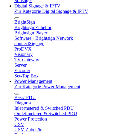
Sonstiges
Digital Signage & IPTV
Zur Kategorie Digital Signage & IPTV
BrightSign
Brightsign Zubehör
Brightsign Player
Software - Brightsign Network
connectSignage
ProDVX
Visionary
TV Gateway
Server
Encoder
Set-Top Box
Power Management
Zur Kategorie Power Management
Basic PDU
Diagnose
Inlet-metered & Switched PDU
Outlet-metered & Switched PDU
Power Protection
USV
USV Zubehör