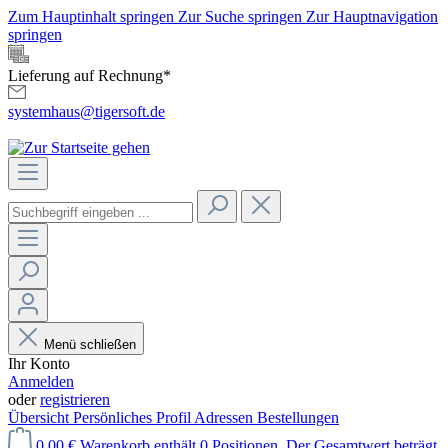
Zum Hauptinhalt springen
Zur Suche springen
Zur Hauptnavigation
springen
Lieferung auf Rechnung*
systemhaus@tigersoft.de
Menü schließen
Ihr Konto
Anmelden
oder
registrieren
Übersicht
Persönliches Profil
Adressen
Bestellungen
0,00 €
Warenkorb enthält 0 Positionen. Der Gesamtwert beträgt