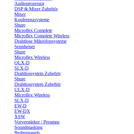
Audioprozessor
DSP & Mixer Zubehör
Mixer
Konferenzsysteme
Shure
Microflex Complete
Microflex Complete Wireless
Drahtlose Mikrofonsysteme
Sennheiser
Shure
Microflex Wireless
QLX-D
SLX-D
Drahtlossystem Zubehör
Shure
Drahtlossystem Zubehör
ULX-D
Microflex Wireless
SLX-D
EW-D
EW-DX
XSW
Vorverstärker / Preamps
Soundmasking
Bedienpanels