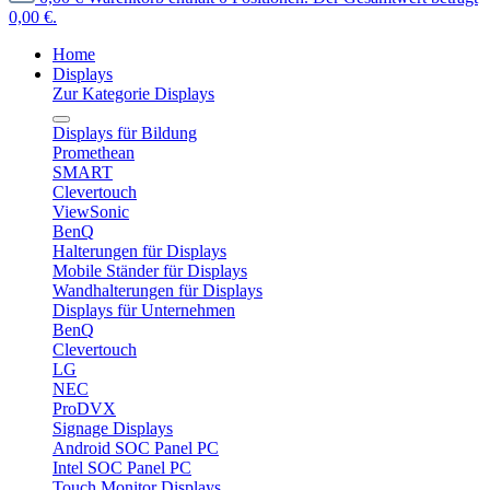
0,00 €.
Home
Displays
Zur Kategorie Displays
Displays für Bildung
Promethean
SMART
Clevertouch
ViewSonic
BenQ
Halterungen für Displays
Mobile Ständer für Displays
Wandhalterungen für Displays
Displays für Unternehmen
BenQ
Clevertouch
LG
NEC
ProDVX
Signage Displays
Android SOC Panel PC
Intel SOC Panel PC
Touch Monitor Displays