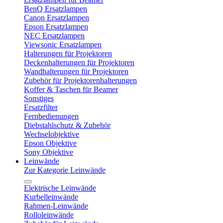
BenQ Ersatzlampen
Canon Ersatzlampen
Epson Ersatzlampen
NEC Ersatzlampen
Viewsonic Ersatzlampen
Halterungen für Projektoren
Deckenhalterungen für Projektoren
Wandhalterungen für Projektoren
Zubehör für Projektorenhalterungen
Koffer & Taschen für Beamer
Sonstiges
Ersatzfilter
Fernbedienungen
Diebstahlschutz & Zubehör
Wechselobjektive
Epson Objektive
Sony Objektive
Leinwände
Zur Kategorie Leinwände
Elektrische Leinwände
Kurbelleinwände
Rahmen-Leinwände
Rolloleinwände