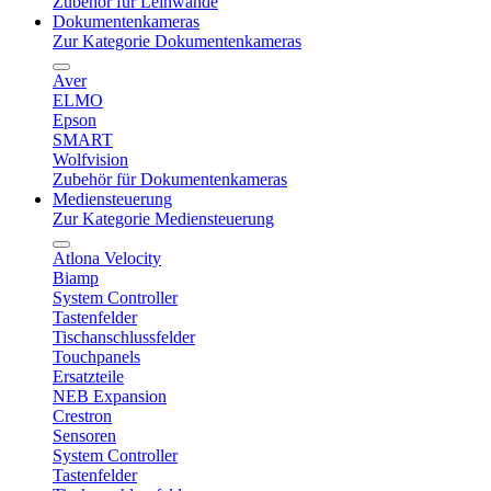
Zubehör für Leinwände
Dokumentenkameras
Zur Kategorie Dokumentenkameras
Aver
ELMO
Epson
SMART
Wolfvision
Zubehör für Dokumentenkameras
Mediensteuerung
Zur Kategorie Mediensteuerung
Atlona Velocity
Biamp
System Controller
Tastenfelder
Tischanschlussfelder
Touchpanels
Ersatzteile
NEB Expansion
Crestron
Sensoren
System Controller
Tastenfelder