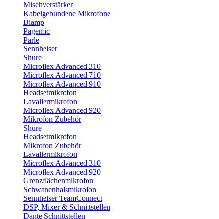
Mischverstärker
Kabelgebundene Mikrofone
Biamp
Pagemic
Parle
Sennheiser
Shure
Microflex Advanced 310
Microflex Advanced 710
Microflex Advanced 910
Headsetmikrofon
Lavaliermikrofon
Microflex Advanced 920
Mikrofon Zubehör
Shure
Headsetmikrofon
Mikrofon Zubehör
Lavaliermikrofon
Microflex Advanced 310
Microflex Advanced 920
Grenzflächenmikrofon
Schwanenhalsmikrofon
Sennheiser TeamConnect
DSP, Mixer & Schnittstellen
Dante Schnittstellen