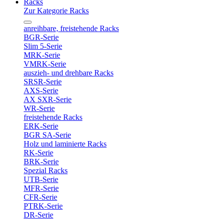
Racks
Zur Kategorie Racks
anreihbare, freistehende Racks
BGR-Serie
Slim 5-Serie
MRK-Serie
VMRK-Serie
auszieh- und drehbare Racks
SRSR-Serie
AXS-Serie
AX SXR-Serie
WR-Serie
freistehende Racks
ERK-Serie
BGR SA-Serie
Holz und laminierte Racks
RK-Serie
BRK-Serie
Spezial Racks
UTB-Serie
MFR-Serie
CFR-Serie
PTRK-Serie
DR-Serie