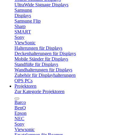
UltraWide Signage Displays
Samsung
Displays
Samsung Flip
Sharp
SMART
Sony
ViewSonic
Halterungen für Displays
Deckenhalterungen für Displays
Mobile Ständer für Displays
Standfüße für Displays
Wandhalterungen für Displays
Zubehör für Displayhalterungen
OPS PCs
Projektoren
Zur Kategorie Projektoren
Barco
BenQ
Epson
NEC
Sony
Viewsonic
Ersatzlampen für Beamer