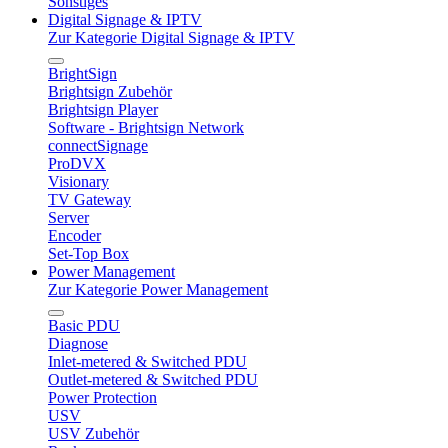
Sonstiges
Digital Signage & IPTV
Zur Kategorie Digital Signage & IPTV
BrightSign
Brightsign Zubehör
Brightsign Player
Software - Brightsign Network
connectSignage
ProDVX
Visionary
TV Gateway
Server
Encoder
Set-Top Box
Power Management
Zur Kategorie Power Management
Basic PDU
Diagnose
Inlet-metered & Switched PDU
Outlet-metered & Switched PDU
Power Protection
USV
USV Zubehör