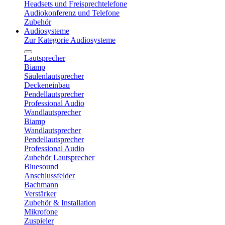
Headsets und Freisprechtelefone
Audiokonferenz und Telefone
Zubehör
Audiosysteme
Zur Kategorie Audiosysteme
Lautsprecher
Biamp
Säulenlautsprecher
Deckeneinbau
Pendellautsprecher
Professional Audio
Wandlautsprecher
Biamp
Wandlautsprecher
Pendellautsprecher
Professional Audio
Zubehör Lautsprecher
Bluesound
Anschlussfelder
Bachmann
Verstärker
Zubehör & Installation
Mikrofone
Zuspieler