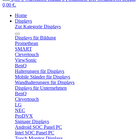
0,00 €.
Home
Displays
Zur Kategorie Displays
Displays für Bildung
Promethean
SMART
Clevertouch
ViewSonic
BenQ
Halterungen für Displays
Mobile Ständer für Displays
Wandhalterungen für Displays
Displays für Unternehmen
BenQ
Clevertouch
LG
NEC
ProDVX
Signage Displays
Android SOC Panel PC
Intel SOC Panel PC
Touch Monitor Displays