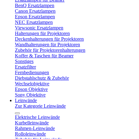
BenQ Ersatzlampen
Canon Ersatzlampen
Epson Ersatzlampen
NEC Ersatzlampen
Viewsonic Ersatzlampen
Halterungen für Projektoren
Deckenhalterungen für Projektoren
Wandhalterungen für Projektoren
Zubehör für Projektorenhalterungen
Koffer & Taschen für Beamer
Sonstiges
Ersatzfilter
Fernbedienungen
Diebstahlschutz & Zubehör
Wechselobjektive
Epson Objektive
Sony Objektive
Leinwände
Zur Kategorie Leinwände
Elektrische Leinwände
Kurbelleinwände
Rahmen-Leinwände
Rolloleinwände