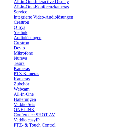
All-in-One-Interactive Display
All-in-One-Konferenzkameras
Service
Integrierte Video-Audiolösungen
Crestron
Q-Sys
Yealink
Audiolösungen
Crestron
Devio
Mikrofone
Nureva
Tesira
Kameras
PTZ Kameras
Kameras
Zubehör
Webcam
All-In-One
Halterungen
Vaddio Sets
ONELINK
Conference SHOT AV
Vaddio easyIP
PTZ- & Touch Control