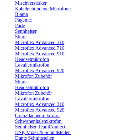
Mischverstärker
Kabelgebundene Mikrofone
Biamp
Pagemic
Parle
Sennheiser
Shure
Microflex Advanced 310
Microflex Advanced 710
Microflex Advanced 910
Headsetmikrofon
Lavaliermikrofon
Microflex Advanced 920
Mikrofon Zubehör
Shure
Headsetmikrofon
Mikrofon Zubehör
Lavaliermikrofon
Microflex Advanced 310
Microflex Advanced 920
Grenzflächenmikrofon
Schwanenhalsmikrofon
Sennheiser TeamConnect
DSP, Mixer & Schnittstellen
Dante Schnittstellen