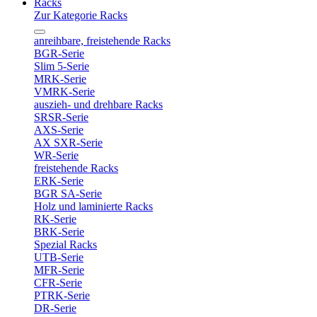
Racks
Zur Kategorie Racks
anreihbare, freistehende Racks
BGR-Serie
Slim 5-Serie
MRK-Serie
VMRK-Serie
auszieh- und drehbare Racks
SRSR-Serie
AXS-Serie
AX SXR-Serie
WR-Serie
freistehende Racks
ERK-Serie
BGR SA-Serie
Holz und laminierte Racks
RK-Serie
BRK-Serie
Spezial Racks
UTB-Serie
MFR-Serie
CFR-Serie
PTRK-Serie
DR-Serie