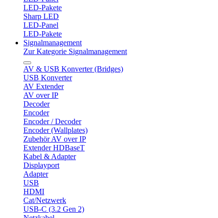
LED-Pakete
Sharp LED
LED-Panel
LED-Pakete
Signalmanagement
Zur Kategorie Signalmanagement
AV & USB Konverter (Bridges)
USB Konverter
AV Extender
AV over IP
Decoder
Encoder
Encoder / Decoder
Encoder (Wallplates)
Zubehör AV over IP
Extender HDBaseT
Kabel & Adapter
Displayport
Adapter
USB
HDMI
Cat/Netzwerk
USB-C (3.2 Gen 2)
Netzkabel