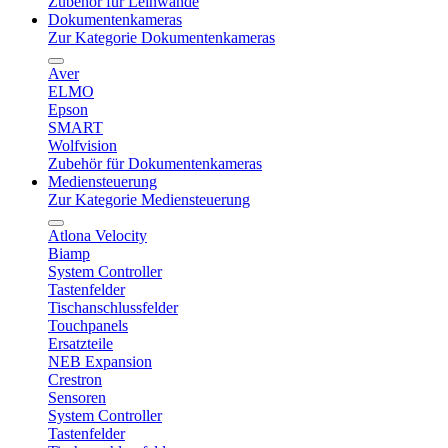
Zubehör für Leinwände
Dokumentenkameras
Zur Kategorie Dokumentenkameras
Aver
ELMO
Epson
SMART
Wolfvision
Zubehör für Dokumentenkameras
Mediensteuerung
Zur Kategorie Mediensteuerung
Atlona Velocity
Biamp
System Controller
Tastenfelder
Tischanschlussfelder
Touchpanels
Ersatzteile
NEB Expansion
Crestron
Sensoren
System Controller
Tastenfelder