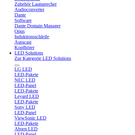
Zubehör Lautsprecher
Audioconverter
Dante
Software
Dante Domain Manager
Opus
Induktionsschleife
Auracast
Kopfhörer
LED Solutions
Zur Kategorie LED Solutions
LG LED
LED-Pakete
NEC LED
LED-Panel
LED-Pakete
Leyard LED
LED-Pakete
Sony LED
LED-Panel
ViewSonic LED
LED-Pakete
Absen LED
LED-Panel