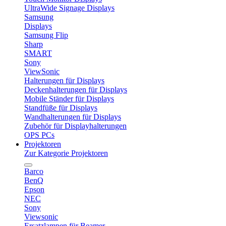
UltraWide Signage Displays
Samsung
Displays
Samsung Flip
Sharp
SMART
Sony
ViewSonic
Halterungen für Displays
Deckenhalterungen für Displays
Mobile Ständer für Displays
Standfüße für Displays
Wandhalterungen für Displays
Zubehör für Displayhalterungen
OPS PCs
Projektoren
Zur Kategorie Projektoren
Barco
BenQ
Epson
NEC
Sony
Viewsonic
Ersatzlampen für Beamer