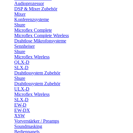
Audioprozessor
DSP & Mixer Zubehör
Mixer
Konferenzsysteme
Shure
Microflex Complete
Microflex Complete Wireless
Drahtlose Mikrofonsysteme
Sennheiser
Shure
Microflex Wireless
QLX-D
SLX-D
Drahtlossystem Zubehör
Shure
Drahtlossystem Zubehör
ULX-D
Microflex Wireless
SLX-D
EW-D
EW-DX
XSW
Vorverstärker / Preamps
Soundmasking
Bedienpanels