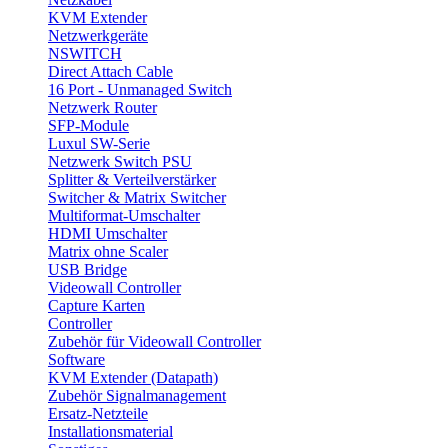
KVM Extender
Netzwerkgeräte
NSWITCH
Direct Attach Cable
16 Port - Unmanaged Switch
Netzwerk Router
SFP-Module
Luxul SW-Serie
Netzwerk Switch PSU
Splitter & Verteilverstärker
Switcher & Matrix Switcher
Multiformat-Umschalter
HDMI Umschalter
Matrix ohne Scaler
USB Bridge
Videowall Controller
Capture Karten
Controller
Zubehör für Videowall Controller
Software
KVM Extender (Datapath)
Zubehör Signalmanagement
Ersatz-Netzteile
Installationsmaterial