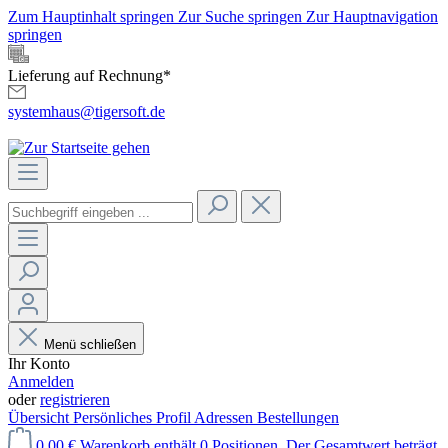
Zum Hauptinhalt springen
Zur Suche springen
Zur Hauptnavigation
springen
Lieferung auf Rechnung*
systemhaus@tigersoft.de
Menü schließen
Ihr Konto
Anmelden
oder
registrieren
Übersicht
Persönliches Profil
Adressen
Bestellungen
0,00 €
Warenkorb enthält 0 Positionen. Der Gesamtwert beträgt