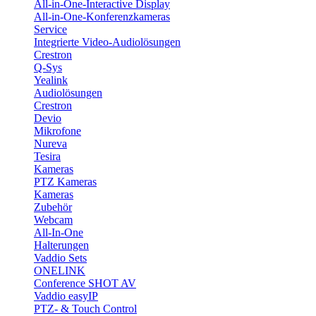
All-in-One-Interactive Display
All-in-One-Konferenzkameras
Service
Integrierte Video-Audiolösungen
Crestron
Q-Sys
Yealink
Audiolösungen
Crestron
Devio
Mikrofone
Nureva
Tesira
Kameras
PTZ Kameras
Kameras
Zubehör
Webcam
All-In-One
Halterungen
Vaddio Sets
ONELINK
Conference SHOT AV
Vaddio easyIP
PTZ- & Touch Control