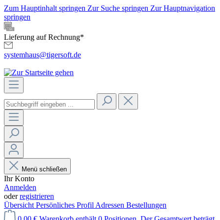
Zum Hauptinhalt springen
Zur Suche springen
Zur Hauptnavigation
springen
Lieferung auf Rechnung*
systemhaus@tigersoft.de
Menü schließen
Ihr Konto
Anmelden
oder
registrieren
Übersicht
Persönliches Profil
Adressen
Bestellungen
0,00 €
Warenkorb enthält 0 Positionen. Der Gesamtwert beträgt