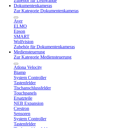
Zubehör für Leinwände
Dokumentenkameras
Zur Kategorie Dokumentenkameras
Aver
ELMO
Epson
SMART
Wolfvision
Zubehör für Dokumentenkameras
Mediensteuerung
Zur Kategorie Mediensteuerung
Atlona Velocity
Biamp
System Controller
Tastenfelder
Tischanschlussfelder
Touchpanels
Ersatzteile
NEB Expansion
Crestron
Sensoren
System Controller
Tastenfelder