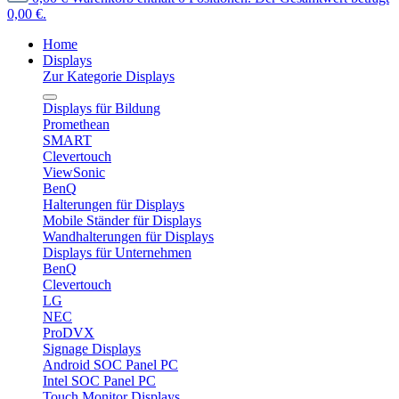
0,00 €.
Home
Displays
Zur Kategorie Displays
Displays für Bildung
Promethean
SMART
Clevertouch
ViewSonic
BenQ
Halterungen für Displays
Mobile Ständer für Displays
Wandhalterungen für Displays
Displays für Unternehmen
BenQ
Clevertouch
LG
NEC
ProDVX
Signage Displays
Android SOC Panel PC
Intel SOC Panel PC
Touch Monitor Displays