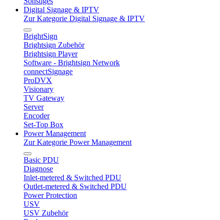
Sonstiges
Digital Signage & IPTV
Zur Kategorie Digital Signage & IPTV
BrightSign
Brightsign Zubehör
Brightsign Player
Software - Brightsign Network
connectSignage
ProDVX
Visionary
TV Gateway
Server
Encoder
Set-Top Box
Power Management
Zur Kategorie Power Management
Basic PDU
Diagnose
Inlet-metered & Switched PDU
Outlet-metered & Switched PDU
Power Protection
USV
USV Zubehör