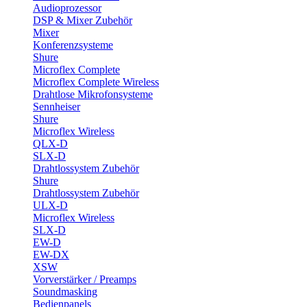
Audioprozessor
DSP & Mixer Zubehör
Mixer
Konferenzsysteme
Shure
Microflex Complete
Microflex Complete Wireless
Drahtlose Mikrofonsysteme
Sennheiser
Shure
Microflex Wireless
QLX-D
SLX-D
Drahtlossystem Zubehör
Shure
Drahtlossystem Zubehör
ULX-D
Microflex Wireless
SLX-D
EW-D
EW-DX
XSW
Vorverstärker / Preamps
Soundmasking
Bedienpanels