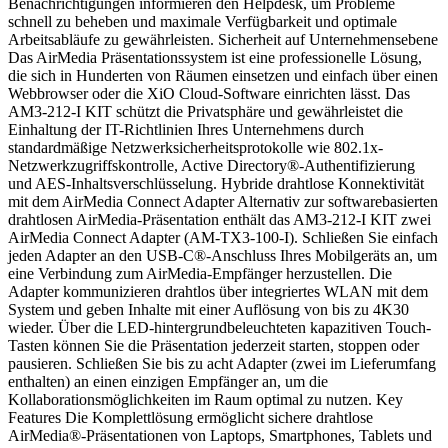
Benachrichtigungen informieren den Helpdesk, um Probleme
schnell zu beheben und maximale Verfügbarkeit und optimale
Arbeitsabläufe zu gewährleisten. Sicherheit auf Unternehmensebene
Das AirMedia Präsentationssystem ist eine professionelle Lösung,
die sich in Hunderten von Räumen einsetzen und einfach über einen
Webbrowser oder die XiO Cloud-Software einrichten lässt. Das
AM3-212-I KIT schützt die Privatsphäre und gewährleistet die
Einhaltung der IT-Richtlinien Ihres Unternehmens durch
standardmäßige Netzwerksicherheitsprotokolle wie 802.1x-
Netzwerkzugriffskontrolle, Active Directory®-Authentifizierung
und AES-Inhaltsverschlüsselung. Hybride drahtlose Konnektivität
mit dem AirMedia Connect Adapter Alternativ zur softwarebasierten
drahtlosen AirMedia-Präsentation enthält das AM3-212-I KIT zwei
AirMedia Connect Adapter (AM-TX3-100-I). Schließen Sie einfach
jeden Adapter an den USB-C®-Anschluss Ihres Mobilgeräts an, um
eine Verbindung zum AirMedia-Empfänger herzustellen. Die
Adapter kommunizieren drahtlos über integriertes WLAN mit dem
System und geben Inhalte mit einer Auflösung von bis zu 4K30
wieder. Über die LED-hintergrundbeleuchteten kapazitiven Touch-
Tasten können Sie die Präsentation jederzeit starten, stoppen oder
pausieren. Schließen Sie bis zu acht Adapter (zwei im Lieferumfang
enthalten) an einen einzigen Empfänger an, um die
Kollaborationsmöglichkeiten im Raum optimal zu nutzen. Key
Features Die Komplettlösung ermöglicht sichere drahtlose
AirMedia®-Präsentationen von Laptops, Smartphones, Tablets und