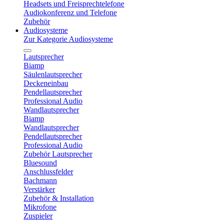
Headsets und Freisprechtelefone
Audiokonferenz und Telefone
Zubehör
Audiosysteme
Zur Kategorie Audiosysteme
Lautsprecher
Biamp
Säulenlautsprecher
Deckeneinbau
Pendellautsprecher
Professional Audio
Wandlautsprecher
Biamp
Wandlautsprecher
Pendellautsprecher
Professional Audio
Zubehör Lautsprecher
Bluesound
Anschlussfelder
Bachmann
Verstärker
Zubehör & Installation
Mikrofone
Zuspieler