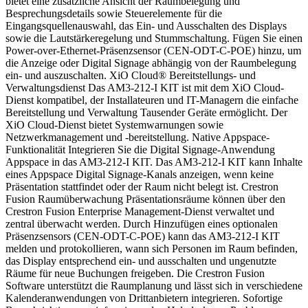
bietet eine zusätzliche Ansicht der Raumbelegung und
Besprechungsdetails sowie Steuerelemente für die
Eingangsquellenauswahl, das Ein- und Ausschalten des Displays
sowie die Lautstärkeregelung und Stummschaltung. Fügen Sie einen
Power-over-Ethernet-Präsenzsensor (CEN-ODT-C-POE) hinzu, um
die Anzeige oder Digital Signage abhängig von der Raumbelegung
ein- und auszuschalten. XiO Cloud® Bereitstellungs- und
Verwaltungsdienst Das AM3-212-I KIT ist mit dem XiO Cloud-
Dienst kompatibel, der Installateuren und IT-Managern die einfache
Bereitstellung und Verwaltung Tausender Geräte ermöglicht. Der
XiO Cloud-Dienst bietet Systemwarnungen sowie
Netzwerkmanagement und -bereitstellung. Native Appspace-
Funktionalität Integrieren Sie die Digital Signage-Anwendung
Appspace in das AM3-212-I KIT. Das AM3-212-I KIT kann Inhalte
eines Appspace Digital Signage-Kanals anzeigen, wenn keine
Präsentation stattfindet oder der Raum nicht belegt ist. Crestron
Fusion Raumüberwachung Präsentationsräume können über den
Crestron Fusion Enterprise Management-Dienst verwaltet und
zentral überwacht werden. Durch Hinzufügen eines optionalen
Präsenzsensors (CEN-ODT-C-POE) kann das AM3-212-I KIT
melden und protokollieren, wann sich Personen im Raum befinden,
das Display entsprechend ein- und ausschalten und ungenutzte
Räume für neue Buchungen freigeben. Die Crestron Fusion
Software unterstützt die Raumplanung und lässt sich in verschiedene
Kalenderanwendungen von Drittanbietern integrieren. Sofortige