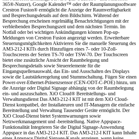
365®-Nutzer), Google Kalender™ oder der Raumplanungssoftware
Crestron Fusion® ermöglicht die Anzeige der Raumverfügbarkeit
und Besprechungsdetails auf dem Bildschirm. Während der
Besprechung erscheinen regelmäßig Benachrichtigungen mit der
verbleibenden Besprechungszeit und dem nächsten Termin. Im
Notfall oder bei wichtigen Ankündigungen können Pop-up-
Meldungen von Crestron Fusion angezeigt werden. Erweiterbare
Steuerungsmöglichkeiten Aktivieren Sie die manuelle Steuerung des
AM3-212-I KITs durch Hinzufügen eines 7- oder 10-Zoll-
Touchscreens der Serien TS-70 oder TSW-70. Der Touchscreen
bietet eine zusätzliche Ansicht der Raumbelegung und
Besprechungsdetails sowie Steuerelemente für die
Eingangsquellenauswahl, das Ein- und Ausschalten des Displays
sowie die Lautstärkeregelung und Stummschaltung. Fügen Sie einen
Power-over-Ethernet-Präsenzsensor (CEN-ODT-C-POE) hinzu, um
die Anzeige oder Digital Signage abhängig von der Raumbelegung
ein- und auszuschalten. XiO Cloud® Bereitstellungs- und
Verwaltungsdienst Das AM3-212-I KIT ist mit dem XiO Cloud-
Dienst kompatibel, der Installateuren und IT-Managern die einfache
Bereitstellung und Verwaltung Tausender Geräte ermöglicht. Der
XiO Cloud-Dienst bietet Systemwarnungen sowie
Netzwerkmanagement und -bereitstellung. Native Appspace-
Funktionalität Integrieren Sie die Digital Signage-Anwendung
Appspace in das AM3-212-I KIT. Das AM3-212-I KIT kann Inhalte
eines Appspace Digital Signage-Kanals anzeigen, wenn keine