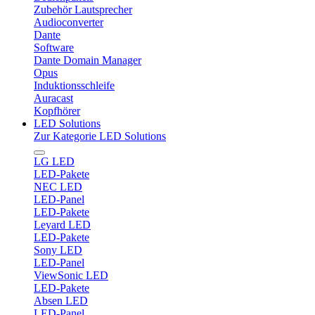
Zubehör Lautsprecher
Audioconverter
Dante
Software
Dante Domain Manager
Opus
Induktionsschleife
Auracast
Kopfhörer
LED Solutions
Zur Kategorie LED Solutions
LG LED
LED-Pakete
NEC LED
LED-Panel
LED-Pakete
Leyard LED
LED-Pakete
Sony LED
LED-Panel
ViewSonic LED
LED-Pakete
Absen LED
LED-Panel