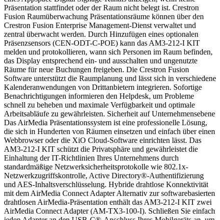
Präsentation stattfindet oder der Raum nicht belegt ist. Crestron
Fusion Raumüberwachung Präsentationsräume können über den
Crestron Fusion Enterprise Management-Dienst verwaltet und
zentral überwacht werden. Durch Hinzufügen eines optionalen
Präsenzsensors (CEN-ODT-C-POE) kann das AM3-212-I KIT
melden und protokollieren, wann sich Personen im Raum befinden,
das Display entsprechend ein- und ausschalten und ungenutzte
Räume für neue Buchungen freigeben. Die Crestron Fusion
Software unterstützt die Raumplanung und lässt sich in verschiedene
Kalenderanwendungen von Drittanbietern integrieren. Sofortige
Benachrichtigungen informieren den Helpdesk, um Probleme
schnell zu beheben und maximale Verfügbarkeit und optimale
Arbeitsabläufe zu gewährleisten. Sicherheit auf Unternehmensebene
Das AirMedia Präsentationssystem ist eine professionelle Lösung,
die sich in Hunderten von Räumen einsetzen und einfach über einen
Webbrowser oder die XiO Cloud-Software einrichten lässt. Das
AM3-212-I KIT schützt die Privatsphäre und gewährleistet die
Einhaltung der IT-Richtlinien Ihres Unternehmens durch
standardmäßige Netzwerksicherheitsprotokolle wie 802.1x-
Netzwerkzugriffskontrolle, Active Directory®-Authentifizierung
und AES-Inhaltsverschlüsselung. Hybride drahtlose Konnektivität
mit dem AirMedia Connect Adapter Alternativ zur softwarebasierten
drahtlosen AirMedia-Präsentation enthält das AM3-212-I KIT zwei
AirMedia Connect Adapter (AM-TX3-100-I). Schließen Sie einfach
jeden Adapter an den USB-C®-Anschluss Ihres Mobilgeräts an, um