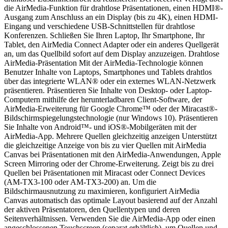
die AirMedia-Funktion für drahtlose Präsentationen, einen HDMI®-
Ausgang zum Anschluss an ein Display (bis zu 4K), einen HDMI-
Eingang und verschiedene USB-Schnittstellen für drahtlose
Konferenzen. Schließen Sie Ihren Laptop, Ihr Smartphone, Ihr
Tablet, den AirMedia Connect Adapter oder ein anderes Quellgerät
an, um das Quellbild sofort auf dem Display anzuzeigen. Drahtlose
AirMedia-Präsentation Mit der AirMedia-Technologie können
Benutzer Inhalte von Laptops, Smartphones und Tablets drahtlos
über das integrierte WLAN® oder ein externes WLAN-Netzwerk
präsentieren. Präsentieren Sie Inhalte von Desktop- oder Laptop-
Computern mithilfe der herunterladbaren Client-Software, der
AirMedia-Erweiterung für Google Chrome™ oder der Miracast®-
Bildschirmspiegelungstechnologie (nur Windows 10). Präsentieren
Sie Inhalte von Android™- und iOS®-Mobilgeräten mit der
AirMedia-App. Mehrere Quellen gleichzeitig anzeigen Unterstützt
die gleichzeitige Anzeige von bis zu vier Quellen mit AirMedia
Canvas bei Präsentationen mit den AirMedia-Anwendungen, Apple
Screen Mirroring oder der Chrome-Erweiterung. Zeigt bis zu drei
Quellen bei Präsentationen mit Miracast oder Connect Devices
(AM-TX3-100 oder AM-TX3-200) an. Um die
Bildschirmausnutzung zu maximieren, konfiguriert AirMedia
Canvas automatisch das optimale Layout basierend auf der Anzahl
der aktiven Präsentatoren, den Quellentypen und deren
Seitenverhältnissen. Verwenden Sie die AirMedia-App oder einen
angeschlossenen Touchscreen (separat erhältlich), um Quellen und