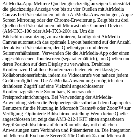
AirMedia-App. Mehrere Quellen gleichzeitig anzeigen Unterstützt
die gleichzeitige Anzeige von bis zu vier Quellen mit AirMedia
Canvas bei Präsentationen mit den AirMedia-Anwendungen, Apple
Screen Mirroring oder der Chrome-Erweiterung. Zeigt bis zu drei
Quellen bei Präsentationen mit Miracast oder Connect Devices
(AM-TX3-100 oder AM-TX3-200) an. Um die
Bildschirmausnutzung zu maximieren, konfiguriert AirMedia
Canvas automatisch das optimale Layout basierend auf der Anzahl
der aktiven Präsentatoren, den Quellentypen und deren
Seitenverhältnissen. Verwenden Sie die AirMedia-App oder einen
angeschlossenen Touchscreen (separat erhältlich), um Quellen und
deren Position auf dem Display zu verwalten. Drahtlose
Konferenzen Drahtlose Konferenzen bieten ein erstklassiges
Kollaborationserlebnis, indem sie Videoanrufe von nahezu jedem
Gerät ermöglichen. Die AirMedia-Anwendung ermöglicht den
drahtlosen Zugriff auf eine Vielzahl angeschlossener
Konferenzgeräte wie Soundbars, Kameras oder
Freisprecheinrichtungen. Bei Verwendung der AirMedia-
Anwendung stehen die Peripheriegeräte sofort auf dem Laptop des
Benutzers für die Nutzung in Microsoft Teams® oder Zoom™ zur
Verfügung. Optimierte Bildschirmdarstellung Wenn keine Quelle
angeschlossen ist, zeigt das AM3-212-I KIT einen anpassbaren
Begrüßungsbildschirm auf dem Raumdisplay mit einfachen
Anweisungen zum Verbinden und Präsentieren an. Die Integration
mit Microsoft Exchange Server® (für Outlook®- und Microsoft