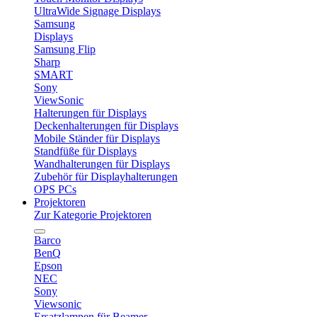
UltraWide Signage Displays
Samsung
Displays
Samsung Flip
Sharp
SMART
Sony
ViewSonic
Halterungen für Displays
Deckenhalterungen für Displays
Mobile Ständer für Displays
Standfüße für Displays
Wandhalterungen für Displays
Zubehör für Displayhalterungen
OPS PCs
Projektoren
Zur Kategorie Projektoren
Barco
BenQ
Epson
NEC
Sony
Viewsonic
Ersatzlampen für Beamer