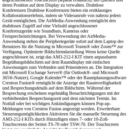
deren Position auf dem Display zu verwalten. Drahtlose
Konferenzen Drahtlose Konferenzen bieten ein erstklassiges
Kollaborationserlebnis, indem sie Videoanrufe von nahezu jedem
Gerät ermöglichen. Die AirMedia-Anwendung ermöglicht den
drahtlosen Zugriff auf eine Vielzahl angeschlossener
Konferenzgeräte wie Soundbars, Kameras oder
Freisprecheinrichtungen. Bei Verwendung der AirMedia-
Anwendung stehen die Peripheriegeräte sofort auf dem Laptop des
Benutzers für die Nutzung in Microsoft Teams® oder Zoom™ zur
Verfügung. Optimierte Bildschirmdarstellung Wenn keine Quelle
angeschlossen ist, zeigt das AM3-212-I KIT einen anpassbaren
Begrüßungsbildschirm auf dem Raumdisplay mit einfachen
Anweisungen zum Verbinden und Präsentieren an. Die Integration
mit Microsoft Exchange Server® (für Outlook®- und Microsoft
365®-Nutzer), Google Kalender™ oder der Raumplanungssoftware
Crestron Fusion® ermöglicht die Anzeige der Raumverfügbarkeit
und Besprechungsdetails auf dem Bildschirm. Während der
Besprechung erscheinen regelmäßig Benachrichtigungen mit der
verbleibenden Besprechungszeit und dem nächsten Termin. Im
Notfall oder bei wichtigen Ankündigungen können Pop-up-
Meldungen von Crestron Fusion angezeigt werden. Erweiterbare
Steuerungsmöglichkeiten Aktivieren Sie die manuelle Steuerung des
AM3-212-I KITs durch Hinzufügen eines 7- oder 10-Zoll-
Touchscreens der Serien TS-70 oder TSW-70. Der Touchscreen