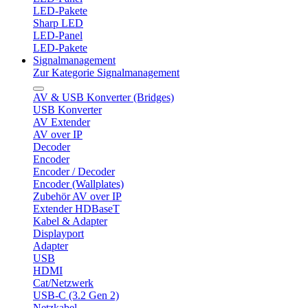
LED-Pakete
Sharp LED
LED-Panel
LED-Pakete
Signalmanagement
Zur Kategorie Signalmanagement
AV & USB Konverter (Bridges)
USB Konverter
AV Extender
AV over IP
Decoder
Encoder
Encoder / Decoder
Encoder (Wallplates)
Zubehör AV over IP
Extender HDBaseT
Kabel & Adapter
Displayport
Adapter
USB
HDMI
Cat/Netzwerk
USB-C (3.2 Gen 2)
Netzkabel