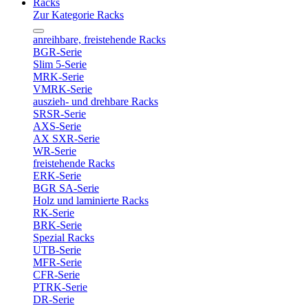
Racks
Zur Kategorie Racks
anreihbare, freistehende Racks
BGR-Serie
Slim 5-Serie
MRK-Serie
VMRK-Serie
auszieh- und drehbare Racks
SRSR-Serie
AXS-Serie
AX SXR-Serie
WR-Serie
freistehende Racks
ERK-Serie
BGR SA-Serie
Holz und laminierte Racks
RK-Serie
BRK-Serie
Spezial Racks
UTB-Serie
MFR-Serie
CFR-Serie
PTRK-Serie
DR-Serie