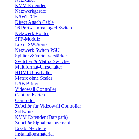
KVM Extender
Netzwerkgeräte
NSWITCH
Direct Attach Cable
16 Port - Unmanaged Switch
Netzwerk Router
SFP-Module
Luxul SW-Serie
Netzwerk Switch PSU
Splitter & Verteilverstärker
Switcher & Matrix Switcher
Multiformat-Umschalter
HDMI Umschalter
Matrix ohne Scaler
USB Bridge
Videowall Controller
Capture Karten
Controller
Zubehör für Videowall Controller
Software
KVM Extender (Datapath)
Zubehör Signalmanagement
Ersatz-Netzteile
Installationsmaterial