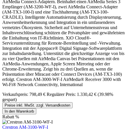
AirMedia Connect-Adaptern. Beinhaltet einen AirMedia Series 3
Empfänger (AM-3200-WF-I), zwei AirMedia Connect-Adapter
(AM-TX3-100-I) und eine Tischhalterung (AM-TX3-100-
CRADLE). Intelligente Automatisierung durch Displaysteuerung,
Anwesenheitserkennung und Integration in ein umfassenderes
vernetztes Ökosystem. Sicherheit auf Unternehmensniveau und
Inhaltsverschlüsselung schützen die Privatsphäre und gewährleisten
die Einhaltung von IT-Richtlinien. XiO Cloud®-
Serviceunterstützung für Remote-Bereitstellung und -Verwaltung.
Integration mit der Appspace® Digital Signage-Softwareplattform
zur Inhaltsdarstellung. Unterstützt die gleichzeitige Anzeige von bis
zu vier Quellen mit AirMedia Canvas bei Präsentationen mit den
AirMedia-Anwendungen, Apple Screen Mirroring oder der
Chrome-Erweiterung. Zeigt bis zu drei Quellen an, wenn die
Präsentation über Miracast oder Connect Devices (AM-TX3-100)
erfolgt. Crestron AM-3000-WF-I AirMedia® Receiver 3000 with
Wi-Fi® Network Connectivity, International
Verkaufspreis:
798,49 €
Regulärer Preis:
1.330,42 €
(39.98%
gespart)
Preise inkl. MwSt. zzgl. Versandkosten
In den Warenkorb
Rabatt
%
Crestron AM-3100-WF-I