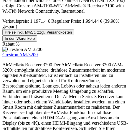
Präsentation über Miracast oder Connect Devices (AM-TX3-100)
erfolgt. Crestron AM-3100-WF-I AirMedia® Receiver 3100 with
Wi-Fi® Network Connectivity, International
Verkaufspreis:
1.197,14 €
Regulärer Preis:
1.994,44 €
(39.98%
gespart)
Preise inkl. MwSt. zzgl. Versandkosten
In den Warenkorb
Rabatt
%
Crestron AM-3200
AirMedia® Receiver 3200 Der AirMedia® Receiver 3200 (AM-
3200) ermöglicht sichere, drahtlose Zusammenarbeit im modernen
digitalen Arbeitsumfeld. Er ist einfach zu installieren und zu
verwalten und eignet sich ideal für Konferenzräume,
Besprechungsräume, Lounges, Lobbys oder nahezu jeden anderen
Raum, um eine produktive Meeting-Umgebung zu schaffen.
Verbinden und Präsentieren Der AirMedia Series 3 Receiver kann
hinter oder neben einem Wanddisplay installiert werden, um einen
Smart Room mit drahtloser Zusammenarbeit zu realisieren. Der
Receiver verfügt über die AirMedia-Funktion für drahtlose
Präsentationen, einen HDMI®-Ausgang zum Anschluss an ein
Display (bis zu 4K), einen HDMI-Eingang und verschiedene USB-
Schnittstellen für drahtlose Konferenzen. Schließen Sie Ihren