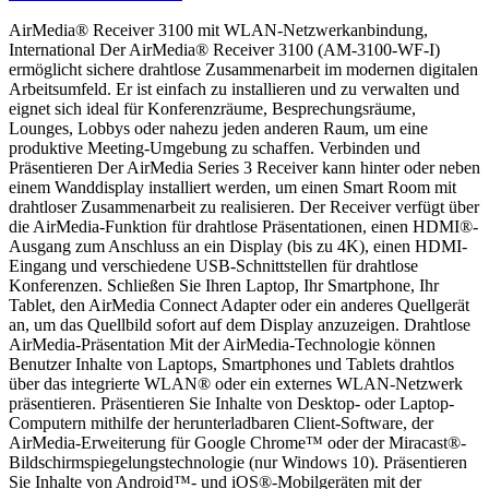
AirMedia® Receiver 3100 mit WLAN-Netzwerkanbindung,
International Der AirMedia® Receiver 3100 (AM-3100-WF-I)
ermöglicht sichere drahtlose Zusammenarbeit im modernen digitalen
Arbeitsumfeld. Er ist einfach zu installieren und zu verwalten und
eignet sich ideal für Konferenzräume, Besprechungsräume,
Lounges, Lobbys oder nahezu jeden anderen Raum, um eine
produktive Meeting-Umgebung zu schaffen. Verbinden und
Präsentieren Der AirMedia Series 3 Receiver kann hinter oder neben
einem Wanddisplay installiert werden, um einen Smart Room mit
drahtloser Zusammenarbeit zu realisieren. Der Receiver verfügt über
die AirMedia-Funktion für drahtlose Präsentationen, einen HDMI®-
Ausgang zum Anschluss an ein Display (bis zu 4K), einen HDMI-
Eingang und verschiedene USB-Schnittstellen für drahtlose
Konferenzen. Schließen Sie Ihren Laptop, Ihr Smartphone, Ihr
Tablet, den AirMedia Connect Adapter oder ein anderes Quellgerät
an, um das Quellbild sofort auf dem Display anzuzeigen. Drahtlose
AirMedia-Präsentation Mit der AirMedia-Technologie können
Benutzer Inhalte von Laptops, Smartphones und Tablets drahtlos
über das integrierte WLAN® oder ein externes WLAN-Netzwerk
präsentieren. Präsentieren Sie Inhalte von Desktop- oder Laptop-
Computern mithilfe der herunterladbaren Client-Software, der
AirMedia-Erweiterung für Google Chrome™ oder der Miracast®-
Bildschirmspiegelungstechnologie (nur Windows 10). Präsentieren
Sie Inhalte von Android™- und iOS®-Mobilgeräten mit der