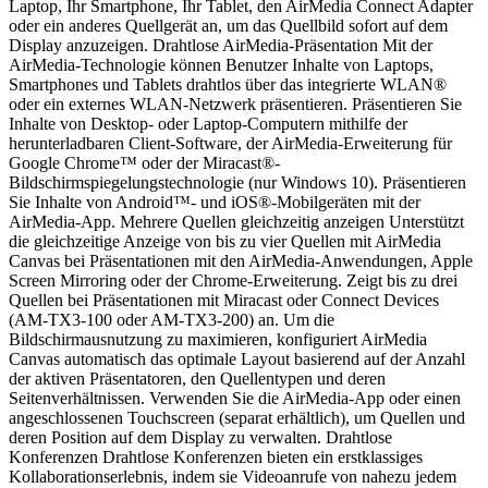
Laptop, Ihr Smartphone, Ihr Tablet, den AirMedia Connect Adapter
oder ein anderes Quellgerät an, um das Quellbild sofort auf dem
Display anzuzeigen. Drahtlose AirMedia-Präsentation Mit der
AirMedia-Technologie können Benutzer Inhalte von Laptops,
Smartphones und Tablets drahtlos über das integrierte WLAN®
oder ein externes WLAN-Netzwerk präsentieren. Präsentieren Sie
Inhalte von Desktop- oder Laptop-Computern mithilfe der
herunterladbaren Client-Software, der AirMedia-Erweiterung für
Google Chrome™ oder der Miracast®-
Bildschirmspiegelungstechnologie (nur Windows 10). Präsentieren
Sie Inhalte von Android™- und iOS®-Mobilgeräten mit der
AirMedia-App. Mehrere Quellen gleichzeitig anzeigen Unterstützt
die gleichzeitige Anzeige von bis zu vier Quellen mit AirMedia
Canvas bei Präsentationen mit den AirMedia-Anwendungen, Apple
Screen Mirroring oder der Chrome-Erweiterung. Zeigt bis zu drei
Quellen bei Präsentationen mit Miracast oder Connect Devices
(AM-TX3-100 oder AM-TX3-200) an. Um die
Bildschirmausnutzung zu maximieren, konfiguriert AirMedia
Canvas automatisch das optimale Layout basierend auf der Anzahl
der aktiven Präsentatoren, den Quellentypen und deren
Seitenverhältnissen. Verwenden Sie die AirMedia-App oder einen
angeschlossenen Touchscreen (separat erhältlich), um Quellen und
deren Position auf dem Display zu verwalten. Drahtlose
Konferenzen Drahtlose Konferenzen bieten ein erstklassiges
Kollaborationserlebnis, indem sie Videoanrufe von nahezu jedem