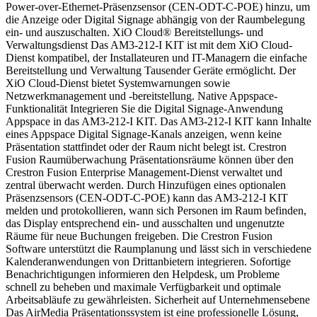
Power-over-Ethernet-Präsenzsensor (CEN-ODT-C-POE) hinzu, um
die Anzeige oder Digital Signage abhängig von der Raumbelegung
ein- und auszuschalten. XiO Cloud® Bereitstellungs- und
Verwaltungsdienst Das AM3-212-I KIT ist mit dem XiO Cloud-
Dienst kompatibel, der Installateuren und IT-Managern die einfache
Bereitstellung und Verwaltung Tausender Geräte ermöglicht. Der
XiO Cloud-Dienst bietet Systemwarnungen sowie
Netzwerkmanagement und -bereitstellung. Native Appspace-
Funktionalität Integrieren Sie die Digital Signage-Anwendung
Appspace in das AM3-212-I KIT. Das AM3-212-I KIT kann Inhalte
eines Appspace Digital Signage-Kanals anzeigen, wenn keine
Präsentation stattfindet oder der Raum nicht belegt ist. Crestron
Fusion Raumüberwachung Präsentationsräume können über den
Crestron Fusion Enterprise Management-Dienst verwaltet und
zentral überwacht werden. Durch Hinzufügen eines optionalen
Präsenzsensors (CEN-ODT-C-POE) kann das AM3-212-I KIT
melden und protokollieren, wann sich Personen im Raum befinden,
das Display entsprechend ein- und ausschalten und ungenutzte
Räume für neue Buchungen freigeben. Die Crestron Fusion
Software unterstützt die Raumplanung und lässt sich in verschiedene
Kalenderanwendungen von Drittanbietern integrieren. Sofortige
Benachrichtigungen informieren den Helpdesk, um Probleme
schnell zu beheben und maximale Verfügbarkeit und optimale
Arbeitsabläufe zu gewährleisten. Sicherheit auf Unternehmensebene
Das AirMedia Präsentationssystem ist eine professionelle Lösung,