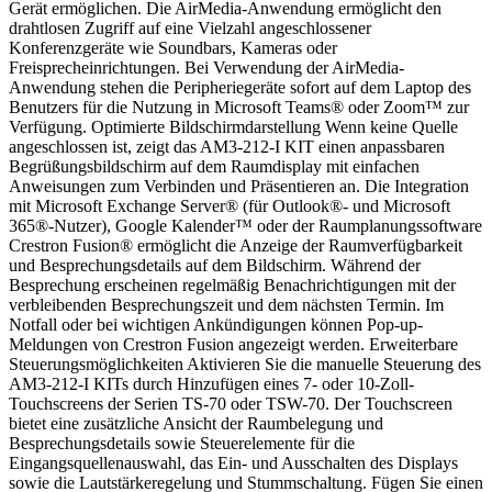
Gerät ermöglichen. Die AirMedia-Anwendung ermöglicht den
drahtlosen Zugriff auf eine Vielzahl angeschlossener
Konferenzgeräte wie Soundbars, Kameras oder
Freisprecheinrichtungen. Bei Verwendung der AirMedia-
Anwendung stehen die Peripheriegeräte sofort auf dem Laptop des
Benutzers für die Nutzung in Microsoft Teams® oder Zoom™ zur
Verfügung. Optimierte Bildschirmdarstellung Wenn keine Quelle
angeschlossen ist, zeigt das AM3-212-I KIT einen anpassbaren
Begrüßungsbildschirm auf dem Raumdisplay mit einfachen
Anweisungen zum Verbinden und Präsentieren an. Die Integration
mit Microsoft Exchange Server® (für Outlook®- und Microsoft
365®-Nutzer), Google Kalender™ oder der Raumplanungssoftware
Crestron Fusion® ermöglicht die Anzeige der Raumverfügbarkeit
und Besprechungsdetails auf dem Bildschirm. Während der
Besprechung erscheinen regelmäßig Benachrichtigungen mit der
verbleibenden Besprechungszeit und dem nächsten Termin. Im
Notfall oder bei wichtigen Ankündigungen können Pop-up-
Meldungen von Crestron Fusion angezeigt werden. Erweiterbare
Steuerungsmöglichkeiten Aktivieren Sie die manuelle Steuerung des
AM3-212-I KITs durch Hinzufügen eines 7- oder 10-Zoll-
Touchscreens der Serien TS-70 oder TSW-70. Der Touchscreen
bietet eine zusätzliche Ansicht der Raumbelegung und
Besprechungsdetails sowie Steuerelemente für die
Eingangsquellenauswahl, das Ein- und Ausschalten des Displays
sowie die Lautstärkeregelung und Stummschaltung. Fügen Sie einen