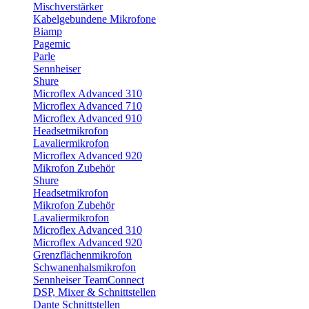
Mischverstärker
Kabelgebundene Mikrofone
Biamp
Pagemic
Parle
Sennheiser
Shure
Microflex Advanced 310
Microflex Advanced 710
Microflex Advanced 910
Headsetmikrofon
Lavaliermikrofon
Microflex Advanced 920
Mikrofon Zubehör
Shure
Headsetmikrofon
Mikrofon Zubehör
Lavaliermikrofon
Microflex Advanced 310
Microflex Advanced 920
Grenzflächenmikrofon
Schwanenhalsmikrofon
Sennheiser TeamConnect
DSP, Mixer & Schnittstellen
Dante Schnittstellen