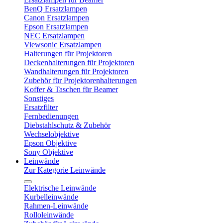
BenQ Ersatzlampen
Canon Ersatzlampen
Epson Ersatzlampen
NEC Ersatzlampen
Viewsonic Ersatzlampen
Halterungen für Projektoren
Deckenhalterungen für Projektoren
Wandhalterungen für Projektoren
Zubehör für Projektorenhalterungen
Koffer & Taschen für Beamer
Sonstiges
Ersatzfilter
Fernbedienungen
Diebstahlschutz & Zubehör
Wechselobjektive
Epson Objektive
Sony Objektive
Leinwände
Zur Kategorie Leinwände
Elektrische Leinwände
Kurbelleinwände
Rahmen-Leinwände
Rolloleinwände