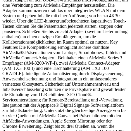
eine Verbindung zum AirMedia-Empfänger herzustellen. Die
Adapter kommunizieren drahtlos über integriertes WLAN mit dem
System und geben Inhalte mit einer Auflösung von bis zu 4K30
wieder. Über die LED-hintergrundbeleuchteten kapazitiven Touch-
Tasten können Sie die Präsentation jederzeit starten, stoppen oder
pausieren. Schließen Sie bis zu acht Adapter (zwei im Lieferumfang
enthalten) an einen einzigen Empfänger an, um die
Kollaborationsmöglichkeiten im Raum optimal zu nutzen. Key
Features Die Komplettlösung ermöglicht sichere drahtlose
AirMedia®-Präsentationen von Laptops, Smartphones, Tablets und
AirMedia Connect-Adaptern. Beinhaltet einen AirMedia Series 3
Empfänger (AM-3200-WF-I), zwei AirMedia Connect-Adapter
(AM-TX3-100-I) und eine Tischhalterung (AM-TX3-100-
CRADLE). Intelligente Automatisierung durch Displaysteuerung,
Anwesenheitserkennung und Integration in ein umfassenderes
vernetztes Ökosystem. Sicherheit auf Unternehmensniveau und
Inhaltsverschlüsselung schützen die Privatsphäre und gewährleisten
die Einhaltung von IT-Richtlinien. XiO Cloud®-
Serviceunterstützung für Remote-Bereitstellung und -Verwaltung.
Integration mit der Appspace® Digital Signage-Softwareplattform
zur Inhaltsdarstellung. Unterstützt die gleichzeitige Anzeige von bis
zu vier Quellen mit AirMedia Canvas bei Präsentationen mit den
AirMedia-Anwendungen, Apple Screen Mirroring oder der
Chrome-Erweiterung. Zeigt bis zu drei Quellen an, wenn die