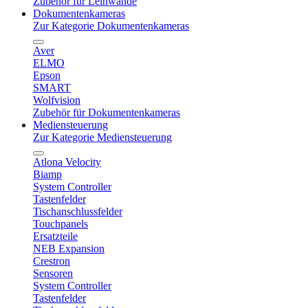
Zubehör für Leinwände
Dokumentenkameras
Zur Kategorie Dokumentenkameras
Aver
ELMO
Epson
SMART
Wolfvision
Zubehör für Dokumentenkameras
Mediensteuerung
Zur Kategorie Mediensteuerung
Atlona Velocity
Biamp
System Controller
Tastenfelder
Tischanschlussfelder
Touchpanels
Ersatzteile
NEB Expansion
Crestron
Sensoren
System Controller
Tastenfelder