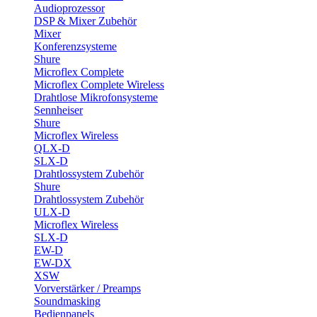
Audioprozessor
DSP & Mixer Zubehör
Mixer
Konferenzsysteme
Shure
Microflex Complete
Microflex Complete Wireless
Drahtlose Mikrofonsysteme
Sennheiser
Shure
Microflex Wireless
QLX-D
SLX-D
Drahtlossystem Zubehör
Shure
Drahtlossystem Zubehör
ULX-D
Microflex Wireless
SLX-D
EW-D
EW-DX
XSW
Vorverstärker / Preamps
Soundmasking
Bedienpanels