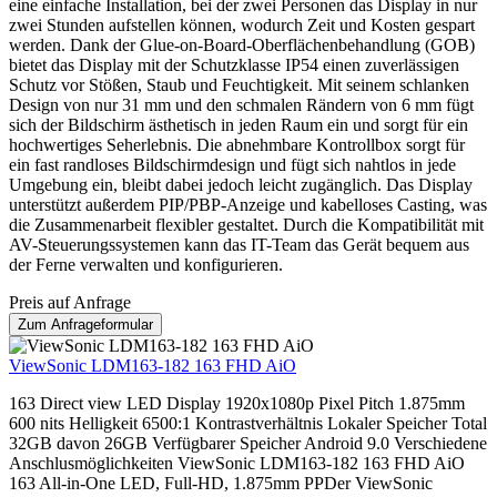
eine einfache Installation, bei der zwei Personen das Display in nur
zwei Stunden aufstellen können, wodurch Zeit und Kosten gespart
werden. Dank der Glue-on-Board-Oberflächenbehandlung (GOB)
bietet das Display mit der Schutzklasse IP54 einen zuverlässigen
Schutz vor Stößen, Staub und Feuchtigkeit. Mit seinem schlanken
Design von nur 31 mm und den schmalen Rändern von 6 mm fügt
sich der Bildschirm ästhetisch in jeden Raum ein und sorgt für ein
hochwertiges Seherlebnis. Die abnehmbare Kontrollbox sorgt für
ein fast randloses Bildschirmdesign und fügt sich nahtlos in jede
Umgebung ein, bleibt dabei jedoch leicht zugänglich. Das Display
unterstützt außerdem PIP/PBP-Anzeige und kabelloses Casting, was
die Zusammenarbeit flexibler gestaltet. Durch die Kompatibilität mit
AV-Steuerungssystemen kann das IT-Team das Gerät bequem aus
der Ferne verwalten und konfigurieren.
Preis auf Anfrage
Zum Anfrageformular
ViewSonic LDM163-182 163 FHD AiO
163 Direct view LED Display 1920x1080p Pixel Pitch 1.875mm
600 nits Helligkeit 6500:1 Kontrastverhältnis Lokaler Speicher Total
32GB davon 26GB Verfügbarer Speicher Android 9.0 Verschiedene
Anschlusmöglichkeiten ViewSonic LDM163-182 163 FHD AiO
163 All-in-One LED, Full-HD, 1.875mm PPDer ViewSonic