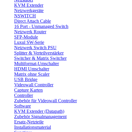
KVM Extender
Netzwerkgeräte
NSWITCH
Direct Attach Cable
16 Port - Unmanaged Switch
Netzwerk Router
SFP-Module
Luxul SW-Serie
Netzwerk Switch PSU
Splitter & Verteilverstärker
Switcher & Matrix Switcher
Multiformat-Umschalter
HDMI Umschalter
Matrix ohne Scaler
USB Bridge
Videowall Controller
Capture Karten
Controller
Zubehör für Videowall Controller
Software
KVM Extender (Datapath)
Zubehör Signalmanagement
Ersatz-Netzteile
Installationsmaterial