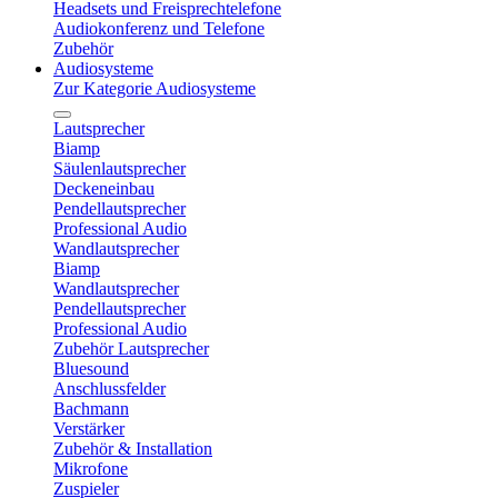
Headsets und Freisprechtelefone
Audiokonferenz und Telefone
Zubehör
Audiosysteme
Zur Kategorie Audiosysteme
Lautsprecher
Biamp
Säulenlautsprecher
Deckeneinbau
Pendellautsprecher
Professional Audio
Wandlautsprecher
Biamp
Wandlautsprecher
Pendellautsprecher
Professional Audio
Zubehör Lautsprecher
Bluesound
Anschlussfelder
Bachmann
Verstärker
Zubehör & Installation
Mikrofone
Zuspieler