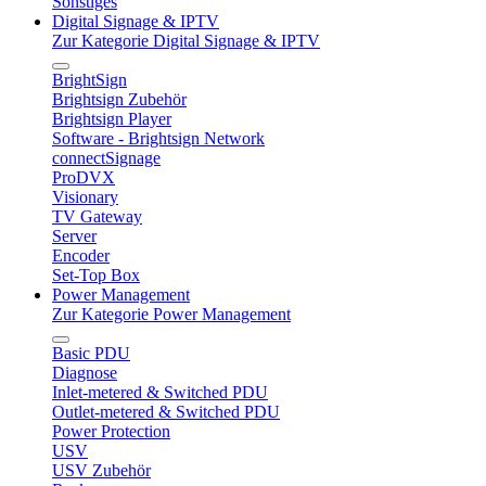
Sonstiges
Digital Signage & IPTV
Zur Kategorie Digital Signage & IPTV
BrightSign
Brightsign Zubehör
Brightsign Player
Software - Brightsign Network
connectSignage
ProDVX
Visionary
TV Gateway
Server
Encoder
Set-Top Box
Power Management
Zur Kategorie Power Management
Basic PDU
Diagnose
Inlet-metered & Switched PDU
Outlet-metered & Switched PDU
Power Protection
USV
USV Zubehör