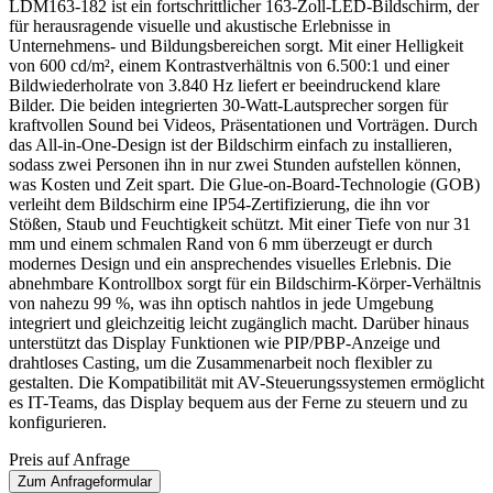
LDM163-182 ist ein fortschrittlicher 163-Zoll-LED-Bildschirm, der
für herausragende visuelle und akustische Erlebnisse in
Unternehmens- und Bildungsbereichen sorgt. Mit einer Helligkeit
von 600 cd/m², einem Kontrastverhältnis von 6.500:1 und einer
Bildwiederholrate von 3.840 Hz liefert er beeindruckend klare
Bilder. Die beiden integrierten 30-Watt-Lautsprecher sorgen für
kraftvollen Sound bei Videos, Präsentationen und Vorträgen. Durch
das All-in-One-Design ist der Bildschirm einfach zu installieren,
sodass zwei Personen ihn in nur zwei Stunden aufstellen können,
was Kosten und Zeit spart. Die Glue-on-Board-Technologie (GOB)
verleiht dem Bildschirm eine IP54-Zertifizierung, die ihn vor
Stößen, Staub und Feuchtigkeit schützt. Mit einer Tiefe von nur 31
mm und einem schmalen Rand von 6 mm überzeugt er durch
modernes Design und ein ansprechendes visuelles Erlebnis. Die
abnehmbare Kontrollbox sorgt für ein Bildschirm-Körper-Verhältnis
von nahezu 99 %, was ihn optisch nahtlos in jede Umgebung
integriert und gleichzeitig leicht zugänglich macht. Darüber hinaus
unterstützt das Display Funktionen wie PIP/PBP-Anzeige und
drahtloses Casting, um die Zusammenarbeit noch flexibler zu
gestalten. Die Kompatibilität mit AV-Steuerungssystemen ermöglicht
es IT-Teams, das Display bequem aus der Ferne zu steuern und zu
konfigurieren.
Preis auf Anfrage
Zum Anfrageformular