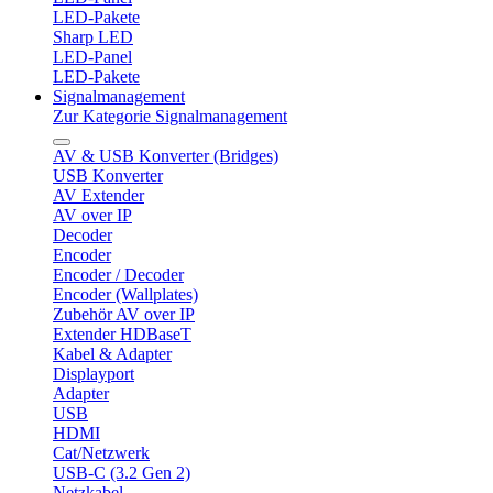
LED-Pakete
Sharp LED
LED-Panel
LED-Pakete
Signalmanagement
Zur Kategorie Signalmanagement
AV & USB Konverter (Bridges)
USB Konverter
AV Extender
AV over IP
Decoder
Encoder
Encoder / Decoder
Encoder (Wallplates)
Zubehör AV over IP
Extender HDBaseT
Kabel & Adapter
Displayport
Adapter
USB
HDMI
Cat/Netzwerk
USB-C (3.2 Gen 2)
Netzkabel