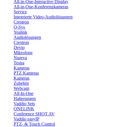
All-in-One-Interactive Display
All-in-One-Konferenzkameras
Service
Integrierte Video-Audiolösungen
Crestron
Q-Sys
Yealink
Audiolösungen
Crestron
Devio
Mikrofone
Nureva
Tesira
Kameras
PTZ Kameras
Kameras
Zubehör
Webcam
All-In-One
Halterungen
Vaddio Sets
ONELINK
Conference SHOT AV
Vaddio easyIP
PTZ- & Touch Control