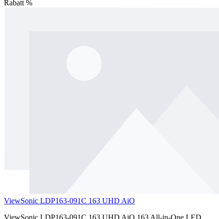
Rabatt
%
ViewSonic LDP163-091C 163 UHD AiO
ViewSonic LDP163-091C 163 UHD AiO 163 All-in-One LED,