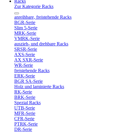
Racks
Zur Kategorie Racks
anreihbare, freistehende Racks
BGR-Serie
Slim 5-Serie
MRK-Serie
VMRK-Serie
auszieh- und drehbare Racks
SRSR-Serie
AXS-Serie
AX SXR-Serie
WR-Serie
freistehende Racks
ERK-Serie
BGR SA-Serie
Holz und laminierte Racks
RK-Serie
BRK-Serie
Spezial Racks
UTB-Serie
MFR-Serie
CFR-Serie
PTRK-Serie
DR-Serie