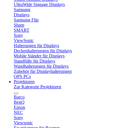
UltraWide Signage Displays
Samsung
Displays
Samsung Flip
Sharp
SMART
Sony
ViewSonic
Halterungen für Displays
Deckenhalterungen für Displays
Mobile Ständer für Displays
Standfüße für Displays
Wandhalterungen für Displays
Zubehör für Displayhalterungen
OPS PCs
Projektoren
Zur Kategorie Projektoren
Barco
BenQ
Epson
NEC
Sony
Viewsonic
Ersatzlampen für Beamer