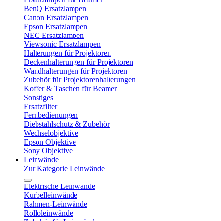
BenQ Ersatzlampen
Canon Ersatzlampen
Epson Ersatzlampen
NEC Ersatzlampen
Viewsonic Ersatzlampen
Halterungen für Projektoren
Deckenhalterungen für Projektoren
Wandhalterungen für Projektoren
Zubehör für Projektorenhalterungen
Koffer & Taschen für Beamer
Sonstiges
Ersatzfilter
Fernbedienungen
Diebstahlschutz & Zubehör
Wechselobjektive
Epson Objektive
Sony Objektive
Leinwände
Zur Kategorie Leinwände
Elektrische Leinwände
Kurbelleinwände
Rahmen-Leinwände
Rolloleinwände