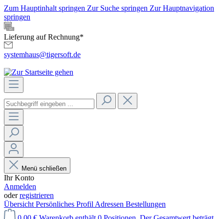
Zum Hauptinhalt springen
Zur Suche springen
Zur Hauptnavigation
springen
Lieferung auf Rechnung*
systemhaus@tigersoft.de
Menü schließen
Ihr Konto
Anmelden
oder
registrieren
Übersicht
Persönliches Profil
Adressen
Bestellungen
0,00 €
Warenkorb enthält 0 Positionen. Der Gesamtwert beträgt