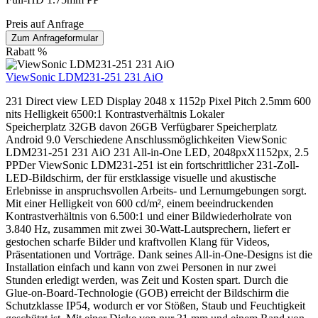
Preis auf Anfrage
Zum Anfrageformular
Rabatt
%
ViewSonic LDM231-251 231 AiO
231 Direct view LED Display 2048 x 1152p Pixel Pitch 2.5mm 600
nits Helligkeit 6500:1 Kontrastverhältnis Lokaler
Speicherplatz 32GB davon 26GB Verfügbarer Speicherplatz
Android 9.0 Verschiedene Anschlussmöglichkeiten ViewSonic
LDM231-251 231 AiO 231 All-in-One LED, 2048pxX1152px, 2.5
PPDer ViewSonic LDM231-251 ist ein fortschrittlicher 231-Zoll-
LED-Bildschirm, der für erstklassige visuelle und akustische
Erlebnisse in anspruchsvollen Arbeits- und Lernumgebungen sorgt.
Mit einer Helligkeit von 600 cd/m², einem beeindruckenden
Kontrastverhältnis von 6.500:1 und einer Bildwiederholrate von
3.840 Hz, zusammen mit zwei 30-Watt-Lautsprechern, liefert er
gestochen scharfe Bilder und kraftvollen Klang für Videos,
Präsentationen und Vorträge. Dank seines All-in-One-Designs ist die
Installation einfach und kann von zwei Personen in nur zwei
Stunden erledigt werden, was Zeit und Kosten spart. Durch die
Glue-on-Board-Technologie (GOB) erreicht der Bildschirm die
Schutzklasse IP54, wodurch er vor Stößen, Staub und Feuchtigkeit