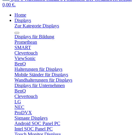
0,00 €.
Home
Displays
Zur Kategorie Displays
Displays für Bildung
Promethean
SMART
Clevertouch
ViewSonic
BenQ
Halterungen für Displays
Mobile Ständer für Displays
Wandhalterungen für Displays
Displays für Unternehmen
BenQ
Clevertouch
LG
NEC
ProDVX
Signage Displays
Android SOC Panel PC
Intel SOC Panel PC
Touch Monitor Displays