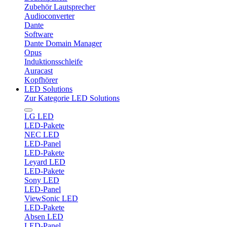
Zubehör Lautsprecher
Audioconverter
Dante
Software
Dante Domain Manager
Opus
Induktionsschleife
Auracast
Kopfhörer
LED Solutions
Zur Kategorie LED Solutions
LG LED
LED-Pakete
NEC LED
LED-Panel
LED-Pakete
Leyard LED
LED-Pakete
Sony LED
LED-Panel
ViewSonic LED
LED-Pakete
Absen LED
LED-Panel