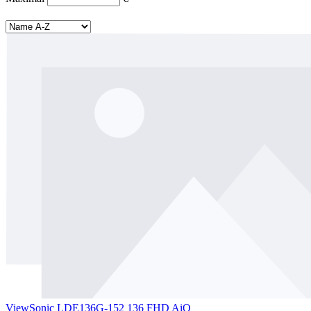
ViewSonic LDE136G-152 136 FHD AiO