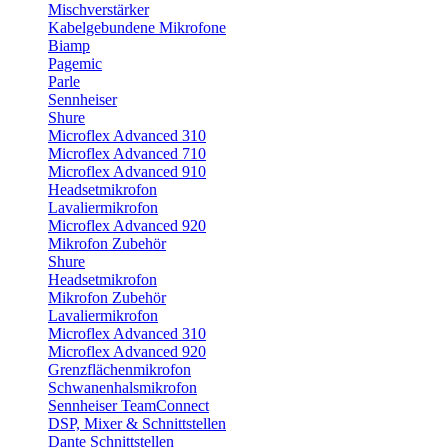
Mischverstärker
Kabelgebundene Mikrofone
Biamp
Pagemic
Parle
Sennheiser
Shure
Microflex Advanced 310
Microflex Advanced 710
Microflex Advanced 910
Headsetmikrofon
Lavaliermikrofon
Microflex Advanced 920
Mikrofon Zubehör
Shure
Headsetmikrofon
Mikrofon Zubehör
Lavaliermikrofon
Microflex Advanced 310
Microflex Advanced 920
Grenzflächenmikrofon
Schwanenhalsmikrofon
Sennheiser TeamConnect
DSP, Mixer & Schnittstellen
Dante Schnittstellen