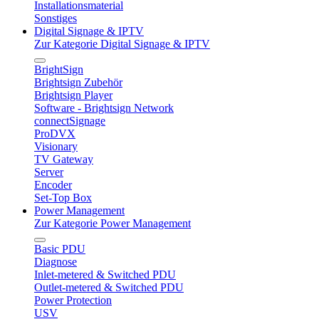
Installationsmaterial
Sonstiges
Digital Signage & IPTV
Zur Kategorie Digital Signage & IPTV
BrightSign
Brightsign Zubehör
Brightsign Player
Software - Brightsign Network
connectSignage
ProDVX
Visionary
TV Gateway
Server
Encoder
Set-Top Box
Power Management
Zur Kategorie Power Management
Basic PDU
Diagnose
Inlet-metered & Switched PDU
Outlet-metered & Switched PDU
Power Protection
USV