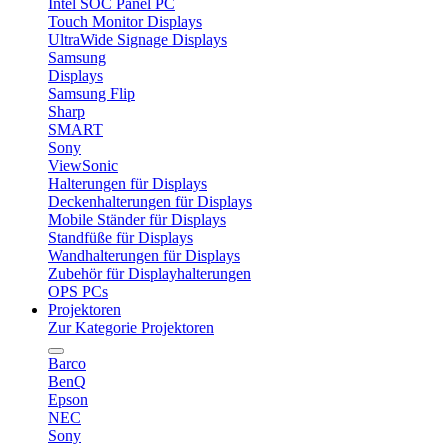
Intel SOC Panel PC
Touch Monitor Displays
UltraWide Signage Displays
Samsung
Displays
Samsung Flip
Sharp
SMART
Sony
ViewSonic
Halterungen für Displays
Deckenhalterungen für Displays
Mobile Ständer für Displays
Standfüße für Displays
Wandhalterungen für Displays
Zubehör für Displayhalterungen
OPS PCs
Projektoren
Zur Kategorie Projektoren
Barco
BenQ
Epson
NEC
Sony