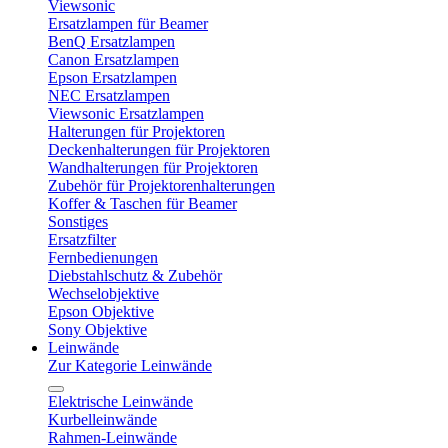
Viewsonic
Ersatzlampen für Beamer
BenQ Ersatzlampen
Canon Ersatzlampen
Epson Ersatzlampen
NEC Ersatzlampen
Viewsonic Ersatzlampen
Halterungen für Projektoren
Deckenhalterungen für Projektoren
Wandhalterungen für Projektoren
Zubehör für Projektorenhalterungen
Koffer & Taschen für Beamer
Sonstiges
Ersatzfilter
Fernbedienungen
Diebstahlschutz & Zubehör
Wechselobjektive
Epson Objektive
Sony Objektive
Leinwände
Zur Kategorie Leinwände
Elektrische Leinwände
Kurbelleinwände
Rahmen-Leinwände