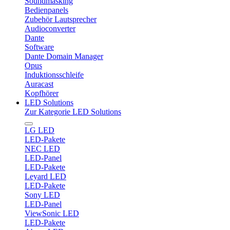
Soundmasking
Bedienpanels
Zubehör Lautsprecher
Audioconverter
Dante
Software
Dante Domain Manager
Opus
Induktionsschleife
Auracast
Kopfhörer
LED Solutions
Zur Kategorie LED Solutions
LG LED
LED-Pakete
NEC LED
LED-Panel
LED-Pakete
Leyard LED
LED-Pakete
Sony LED
LED-Panel
ViewSonic LED
LED-Pakete