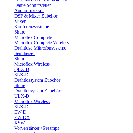
Dante Schnittstellen
Audioprozessor
DSP & Mixer Zubehör
Mixer
Konferenzsysteme
Shure
Microflex Complete
Microflex Complete Wireless
Drahtlose Mikrofonsysteme
Sennheiser
Shure
Microflex Wireless
QLX-D
SLX-D
Drahtlossystem Zubehör
Shure
Drahtlossystem Zubehör
ULX-D
Microflex Wireless
SLX-D
EW-D
EW-DX
XSW
Vorverstärker / Preamps