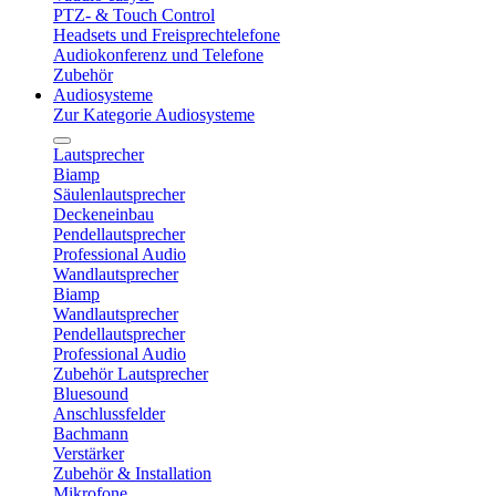
PTZ- & Touch Control
Headsets und Freisprechtelefone
Audiokonferenz und Telefone
Zubehör
Audiosysteme
Zur Kategorie Audiosysteme
Lautsprecher
Biamp
Säulenlautsprecher
Deckeneinbau
Pendellautsprecher
Professional Audio
Wandlautsprecher
Biamp
Wandlautsprecher
Pendellautsprecher
Professional Audio
Zubehör Lautsprecher
Bluesound
Anschlussfelder
Bachmann
Verstärker
Zubehör & Installation
Mikrofone