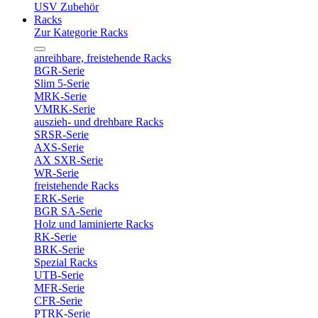
USV Zubehör
Racks
Zur Kategorie Racks
anreihbare, freistehende Racks
BGR-Serie
Slim 5-Serie
MRK-Serie
VMRK-Serie
auszieh- und drehbare Racks
SRSR-Serie
AXS-Serie
AX SXR-Serie
WR-Serie
freistehende Racks
ERK-Serie
BGR SA-Serie
Holz und laminierte Racks
RK-Serie
BRK-Serie
Spezial Racks
UTB-Serie
MFR-Serie
CFR-Serie
PTRK-Serie