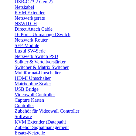
USB-C (3.2 Gen 2)
Netzkabel
KVM Extender
Netzwerkgeräte
NSWITCH
Direct Attach Cable
16 Port - Unmanaged Switch
Netzwerk Router
SFP-Module
Luxul SW-Serie
Netzwerk Switch PSU
Splitter & Verteilverstärker
Switcher & Matrix Switcher
Multiformat-Umschalter
HDMI Umschalter
Matrix ohne Scaler
USB Bridge
Videowall Controller
Capture Karten
Controller
Zubehör für Videowall Controller
Software
KVM Extender (Datapath)
Zubehör Signalmanagement
Ersatz-Netzteile