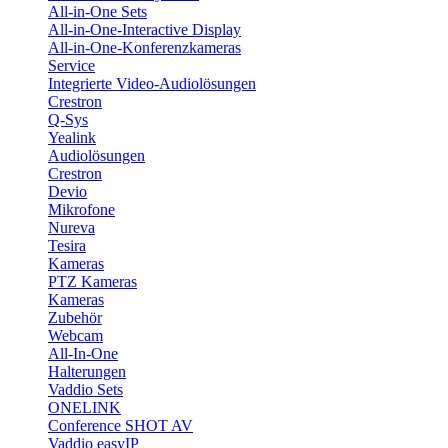
All-in-One Sets
All-in-One-Interactive Display
All-in-One-Konferenzkameras
Service
Integrierte Video-Audiolösungen
Crestron
Q-Sys
Yealink
Audiolösungen
Crestron
Devio
Mikrofone
Nureva
Tesira
Kameras
PTZ Kameras
Kameras
Zubehör
Webcam
All-In-One
Halterungen
Vaddio Sets
ONELINK
Conference SHOT AV
Vaddio easyIP