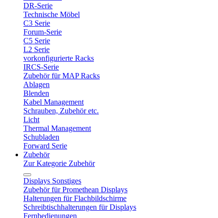
DR-Serie
Technische Möbel
C3 Serie
Forum-Serie
C5 Serie
L2 Serie
vorkonfigurierte Racks
IRCS-Serie
Zubehör für MAP Racks
Ablagen
Blenden
Kabel Management
Schrauben, Zubehör etc.
Licht
Thermal Management
Schubladen
Forward Serie
Zubehör
Zur Kategorie Zubehör
Displays Sonstiges
Zubehör für Promethean Displays
Halterungen für Flachbildschirme
Schreibtischhalterungen für Displays
Fernbedienungen