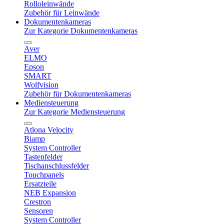
Rolloleinwände
Zubehör für Leinwände
Dokumentenkameras
Zur Kategorie Dokumentenkameras
Aver
ELMO
Epson
SMART
Wolfvision
Zubehör für Dokumentenkameras
Mediensteuerung
Zur Kategorie Mediensteuerung
Atlona Velocity
Biamp
System Controller
Tastenfelder
Tischanschlussfelder
Touchpanels
Ersatzteile
NEB Expansion
Crestron
Sensoren
System Controller