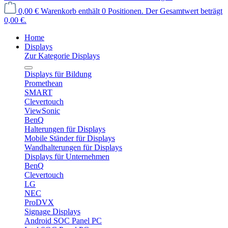
0,00 €
Warenkorb enthält 0 Positionen. Der Gesamtwert beträgt
0,00 €.
Home
Displays
Zur Kategorie Displays
Displays für Bildung
Promethean
SMART
Clevertouch
ViewSonic
BenQ
Halterungen für Displays
Mobile Ständer für Displays
Wandhalterungen für Displays
Displays für Unternehmen
BenQ
Clevertouch
LG
NEC
ProDVX
Signage Displays
Android SOC Panel PC