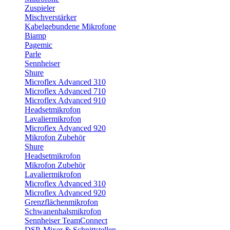
Zuspieler
Mischverstärker
Kabelgebundene Mikrofone
Biamp
Pagemic
Parle
Sennheiser
Shure
Microflex Advanced 310
Microflex Advanced 710
Microflex Advanced 910
Headsetmikrofon
Lavaliermikrofon
Microflex Advanced 920
Mikrofon Zubehör
Shure
Headsetmikrofon
Mikrofon Zubehör
Lavaliermikrofon
Microflex Advanced 310
Microflex Advanced 920
Grenzflächenmikrofon
Schwanenhalsmikrofon
Sennheiser TeamConnect
DSP, Mixer & Schnittstellen