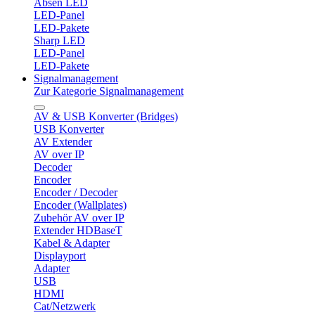
Absen LED
LED-Panel
LED-Pakete
Sharp LED
LED-Panel
LED-Pakete
Signalmanagement
Zur Kategorie Signalmanagement
AV & USB Konverter (Bridges)
USB Konverter
AV Extender
AV over IP
Decoder
Encoder
Encoder / Decoder
Encoder (Wallplates)
Zubehör AV over IP
Extender HDBaseT
Kabel & Adapter
Displayport
Adapter
USB
HDMI
Cat/Netzwerk