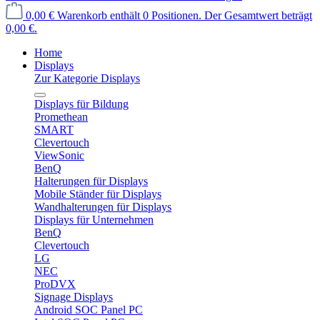
0,00 €
Warenkorb enthält 0 Positionen. Der Gesamtwert beträgt
0,00 €.
Home
Displays
Zur Kategorie Displays
Displays für Bildung
Promethean
SMART
Clevertouch
ViewSonic
BenQ
Halterungen für Displays
Mobile Ständer für Displays
Wandhalterungen für Displays
Displays für Unternehmen
BenQ
Clevertouch
LG
NEC
ProDVX
Signage Displays
Android SOC Panel PC