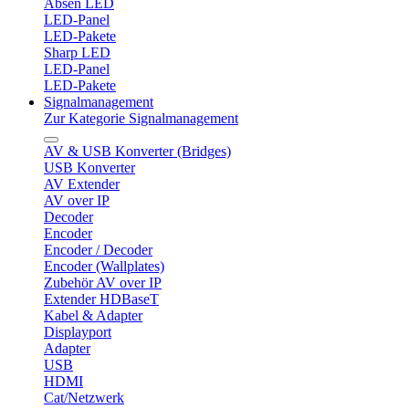
Absen LED
LED-Panel
LED-Pakete
Sharp LED
LED-Panel
LED-Pakete
Signalmanagement
Zur Kategorie Signalmanagement
AV & USB Konverter (Bridges)
USB Konverter
AV Extender
AV over IP
Decoder
Encoder
Encoder / Decoder
Encoder (Wallplates)
Zubehör AV over IP
Extender HDBaseT
Kabel & Adapter
Displayport
Adapter
USB
HDMI
Cat/Netzwerk