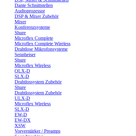
Dante Schnittstellen
Audioprozessor
DSP & Mixer Zubehör
Mixer
Konferenzsysteme
Shure
Microflex Complete
Microflex Complete Wireless
Drahtlose Mikrofonsysteme
Sennheiser
Shure
Microflex Wireless
QLX-D
SLX-D
Drahtlossystem Zubehör
Shure
Drahtlossystem Zubehör
ULX-D
Microflex Wireless
SLX-D
EW-D
EW-DX
XSW
Vorverstärker / Preamps