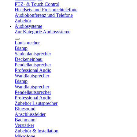
PTZ- & Touch Control
Headsets und Freisprechtelefone
Audiokonferenz und Telefone
Zubehör
Audiosysteme
Zur Kategorie Audiosysteme
Lautsprecher
Biamp
Säulenlautsprecher
Deckeneinbau
Pendellautsprecher
Professional Audio
Wandlautsprecher
Biamp
Wandlautsprecher
Pendellautsprecher
Professional Audio
Zubehör Lautsprecher
Bluesound
Anschlussfelder
Bachmann
Verstärker
Zubehör & Installation
Mikrofone