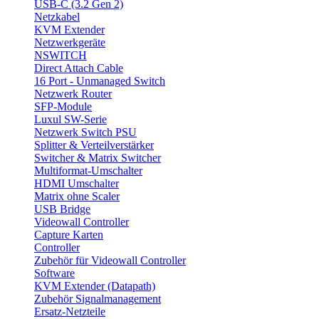
USB-C (3.2 Gen 2)
Netzkabel
KVM Extender
Netzwerkgeräte
NSWITCH
Direct Attach Cable
16 Port - Unmanaged Switch
Netzwerk Router
SFP-Module
Luxul SW-Serie
Netzwerk Switch PSU
Splitter & Verteilverstärker
Switcher & Matrix Switcher
Multiformat-Umschalter
HDMI Umschalter
Matrix ohne Scaler
USB Bridge
Videowall Controller
Capture Karten
Controller
Zubehör für Videowall Controller
Software
KVM Extender (Datapath)
Zubehör Signalmanagement
Ersatz-Netzteile