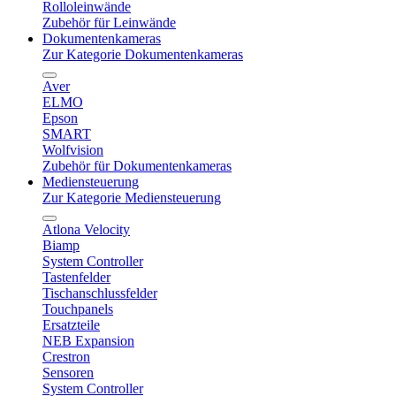
Rolloleinwände
Zubehör für Leinwände
Dokumentenkameras
Zur Kategorie Dokumentenkameras
Aver
ELMO
Epson
SMART
Wolfvision
Zubehör für Dokumentenkameras
Mediensteuerung
Zur Kategorie Mediensteuerung
Atlona Velocity
Biamp
System Controller
Tastenfelder
Tischanschlussfelder
Touchpanels
Ersatzteile
NEB Expansion
Crestron
Sensoren
System Controller