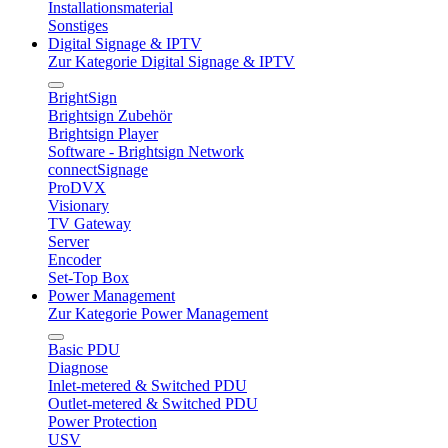
Installationsmaterial
Sonstiges
Digital Signage & IPTV
Zur Kategorie Digital Signage & IPTV
BrightSign
Brightsign Zubehör
Brightsign Player
Software - Brightsign Network
connectSignage
ProDVX
Visionary
TV Gateway
Server
Encoder
Set-Top Box
Power Management
Zur Kategorie Power Management
Basic PDU
Diagnose
Inlet-metered & Switched PDU
Outlet-metered & Switched PDU
Power Protection
USV