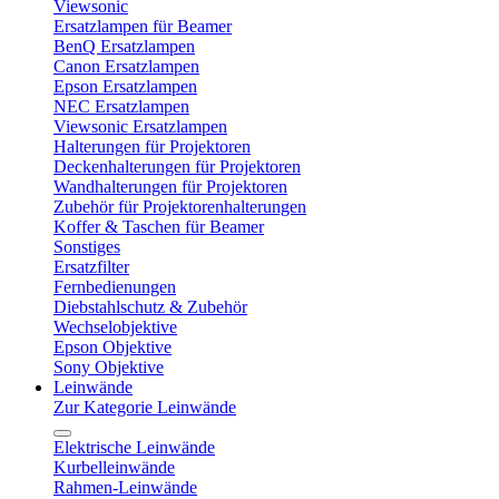
Viewsonic
Ersatzlampen für Beamer
BenQ Ersatzlampen
Canon Ersatzlampen
Epson Ersatzlampen
NEC Ersatzlampen
Viewsonic Ersatzlampen
Halterungen für Projektoren
Deckenhalterungen für Projektoren
Wandhalterungen für Projektoren
Zubehör für Projektorenhalterungen
Koffer & Taschen für Beamer
Sonstiges
Ersatzfilter
Fernbedienungen
Diebstahlschutz & Zubehör
Wechselobjektive
Epson Objektive
Sony Objektive
Leinwände
Zur Kategorie Leinwände
Elektrische Leinwände
Kurbelleinwände
Rahmen-Leinwände