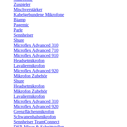
Zuspieler
Mischverstärker
Kabelgebundene Mikrofone
Biamp
Pagemic
Parle
Sennheiser
Shure
Microflex Advanced 310
Microflex Advanced 710
Microflex Advanced 910
Headsetmikrofon
Lavaliermikrofon
Microflex Advanced 920
Mikrofon Zubehör
Shure
Headsetmikrofon
Mikrofon Zubehör
Lavaliermikrofon
Microflex Advanced 310
Microflex Advanced 920
Grenzflächenmikrofon
Schwanenhalsmikrofon
Sennheiser TeamConnect
DSP, Mixer & Schnittstellen