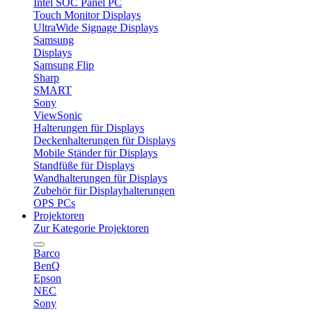
Intel SOC Panel PC
Touch Monitor Displays
UltraWide Signage Displays
Samsung
Displays
Samsung Flip
Sharp
SMART
Sony
ViewSonic
Halterungen für Displays
Deckenhalterungen für Displays
Mobile Ständer für Displays
Standfüße für Displays
Wandhalterungen für Displays
Zubehör für Displayhalterungen
OPS PCs
Projektoren
Zur Kategorie Projektoren
Barco
BenQ
Epson
NEC
Sony