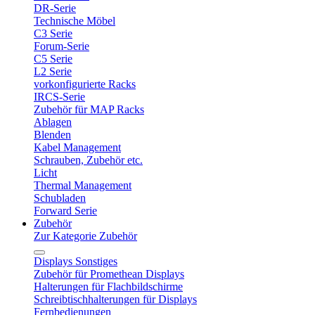
DR-Serie
Technische Möbel
C3 Serie
Forum-Serie
C5 Serie
L2 Serie
vorkonfigurierte Racks
IRCS-Serie
Zubehör für MAP Racks
Ablagen
Blenden
Kabel Management
Schrauben, Zubehör etc.
Licht
Thermal Management
Schubladen
Forward Serie
Zubehör
Zur Kategorie Zubehör
Displays Sonstiges
Zubehör für Promethean Displays
Halterungen für Flachbildschirme
Schreibtischhalterungen für Displays
Fernbedienungen