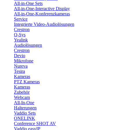
All-in-One Sets
All-in-One-Interactive Display
All-in-One-Konferenzkameras
Service
Integrierte Video-Audiolösungen
Crestron
Q-Sys
Yealink
Audiolösungen
Crestron
Devio
Mikrofone
Nureva
Tesira
Kameras
PTZ Kameras
Kameras
Zubehör
Webcam
All-In-One
Halterungen
Vaddio Sets
ONELINK
Conference SHOT AV
Vaddio easyIP