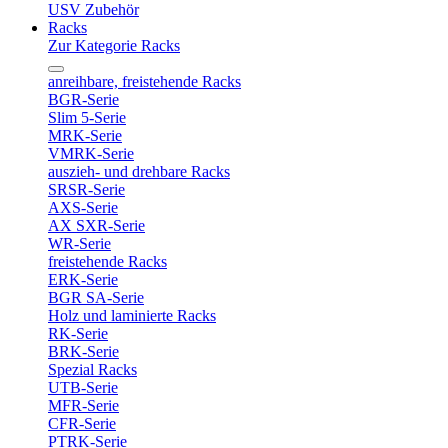
USV Zubehör
Racks
Zur Kategorie Racks
anreihbare, freistehende Racks
BGR-Serie
Slim 5-Serie
MRK-Serie
VMRK-Serie
auszieh- und drehbare Racks
SRSR-Serie
AXS-Serie
AX SXR-Serie
WR-Serie
freistehende Racks
ERK-Serie
BGR SA-Serie
Holz und laminierte Racks
RK-Serie
BRK-Serie
Spezial Racks
UTB-Serie
MFR-Serie
CFR-Serie
PTRK-Serie