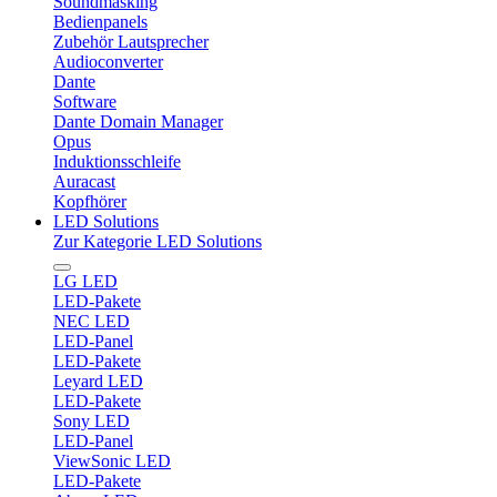
Soundmasking
Bedienpanels
Zubehör Lautsprecher
Audioconverter
Dante
Software
Dante Domain Manager
Opus
Induktionsschleife
Auracast
Kopfhörer
LED Solutions
Zur Kategorie LED Solutions
LG LED
LED-Pakete
NEC LED
LED-Panel
LED-Pakete
Leyard LED
LED-Pakete
Sony LED
LED-Panel
ViewSonic LED
LED-Pakete