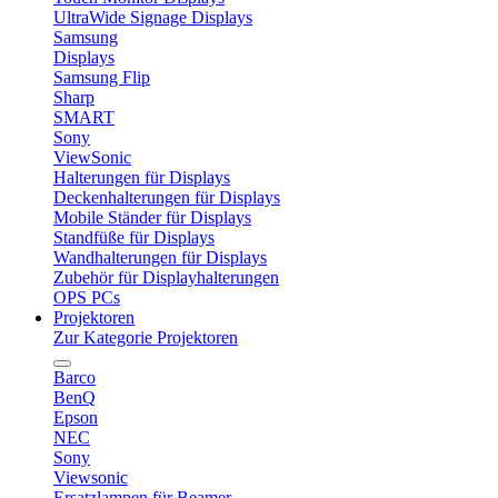
UltraWide Signage Displays
Samsung
Displays
Samsung Flip
Sharp
SMART
Sony
ViewSonic
Halterungen für Displays
Deckenhalterungen für Displays
Mobile Ständer für Displays
Standfüße für Displays
Wandhalterungen für Displays
Zubehör für Displayhalterungen
OPS PCs
Projektoren
Zur Kategorie Projektoren
Barco
BenQ
Epson
NEC
Sony
Viewsonic
Ersatzlampen für Beamer