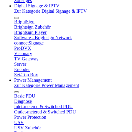
Sonstiges
Digital Signage & IPTV
Zur Kategorie Digital Signage & IPTV
BrightSign
Brightsign Zubehör
Brightsign Player
Software - Brightsign Network
connectSignage
ProDVX
Visionary
TV Gateway
Server
Encoder
Set-Top Box
Power Management
Zur Kategorie Power Management
Basic PDU
Diagnose
Inlet-metered & Switched PDU
Outlet-metered & Switched PDU
Power Protection
USV
USV Zubehör