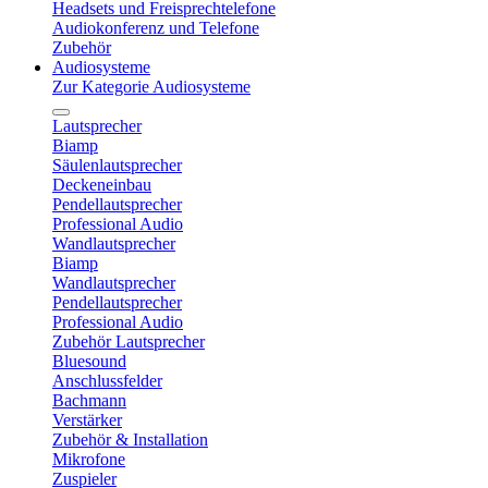
Headsets und Freisprechtelefone
Audiokonferenz und Telefone
Zubehör
Audiosysteme
Zur Kategorie Audiosysteme
Lautsprecher
Biamp
Säulenlautsprecher
Deckeneinbau
Pendellautsprecher
Professional Audio
Wandlautsprecher
Biamp
Wandlautsprecher
Pendellautsprecher
Professional Audio
Zubehör Lautsprecher
Bluesound
Anschlussfelder
Bachmann
Verstärker
Zubehör & Installation
Mikrofone
Zuspieler