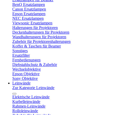
BenQ Ersatzlampen
Canon Ersatzlampen
Epson Ersatzlampen
NEC Ersatzlampen
Viewsonic Ersatzlampen
Halterungen für Projektoren
Deckenhalterungen für Projektoren
Wandhalterungen für Projektoren
Zubehör für Projektorenhalterungen
Koffer & Taschen für Beamer
Sonstiges
Ersatzfilter
Fernbedienungen
Diebstahlschutz & Zubehör
Wechselobjektive
Epson Objektive
Sony Objektive
Leinwände
Zur Kategorie Leinwände
Elektrische Leinwände
Kurbelleinwände
Rahmen-Leinwände
Rolloleinwände