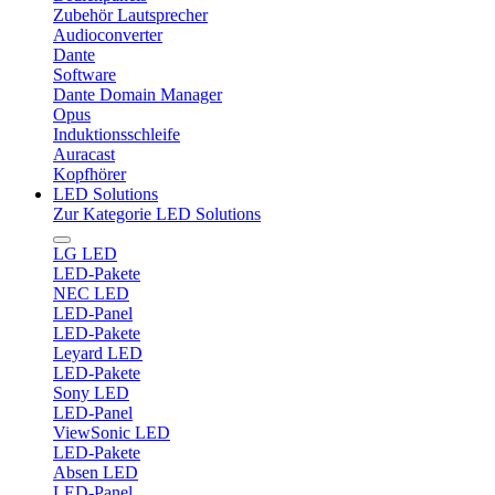
Zubehör Lautsprecher
Audioconverter
Dante
Software
Dante Domain Manager
Opus
Induktionsschleife
Auracast
Kopfhörer
LED Solutions
Zur Kategorie LED Solutions
LG LED
LED-Pakete
NEC LED
LED-Panel
LED-Pakete
Leyard LED
LED-Pakete
Sony LED
LED-Panel
ViewSonic LED
LED-Pakete
Absen LED
LED-Panel