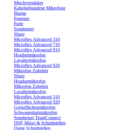
Mischverstärker
Kabelgebundene Mikrofone
Biamp
Pagemic
Parle
Sennheiser
Shure
Microflex Advanced 310
Microflex Advanced 710
Microflex Advanced 910
Headsetmikrofon
Lavaliermikrofon
Microflex Advanced 920
Mikrofon Zubehör
Shure
Headsetmikrofon
Mikrofon Zubehör
Lavaliermikrofon
Microflex Advanced 310
Microflex Advanced 920
Grenzflächenmikrofon
Schwanenhalsmikrofon
Sennheiser TeamConnect
DSP, Mixer & Schnittstellen
Dante Schnittstellen