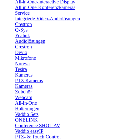
All-in-One-Interactive Display
All-in-One-Konferenzkameras
Service
Integrierte Video-Audiolösungen
Crestron
Q-Sys
Yealink
Audiolösungen
Crestron
Devio
Mikrofone
Nureva
Tesira
Kameras
PTZ Kameras
Kameras
Zubehör
Webcam
All-In-One
Halterungen
Vaddio Sets
ONELINK
Conference SHOT AV
Vaddio easyIP
PTZ- & Touch Control