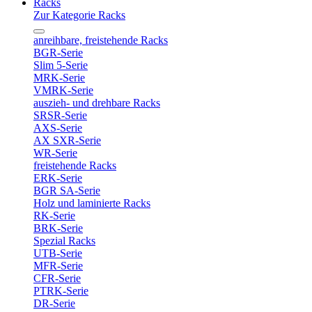
Racks
Zur Kategorie Racks
anreihbare, freistehende Racks
BGR-Serie
Slim 5-Serie
MRK-Serie
VMRK-Serie
auszieh- und drehbare Racks
SRSR-Serie
AXS-Serie
AX SXR-Serie
WR-Serie
freistehende Racks
ERK-Serie
BGR SA-Serie
Holz und laminierte Racks
RK-Serie
BRK-Serie
Spezial Racks
UTB-Serie
MFR-Serie
CFR-Serie
PTRK-Serie
DR-Serie