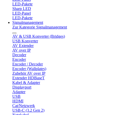
LED-Pakete
Sharp LED
LED-Panel
LED-Pakete
Signalmanagement
Zur Kategorie Signalmanagement
AV & USB Konverter (Bridges)
USB Konverter
AV Extender
AV over IP
Decoder
Encoder
Encoder / Decoder
Encoder (Wallplates)
Zubehör AV over IP
Extender HDBaseT
Kabel & Adapter
Displayport
Adapter
USB
HDMI
Cat/Netzwerk
USB-C (3.2 Gen 2)
Netzkabel