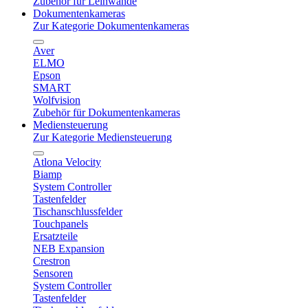
Zubehör für Leinwände
Dokumentenkameras
Zur Kategorie Dokumentenkameras
Aver
ELMO
Epson
SMART
Wolfvision
Zubehör für Dokumentenkameras
Mediensteuerung
Zur Kategorie Mediensteuerung
Atlona Velocity
Biamp
System Controller
Tastenfelder
Tischanschlussfelder
Touchpanels
Ersatzteile
NEB Expansion
Crestron
Sensoren
System Controller
Tastenfelder