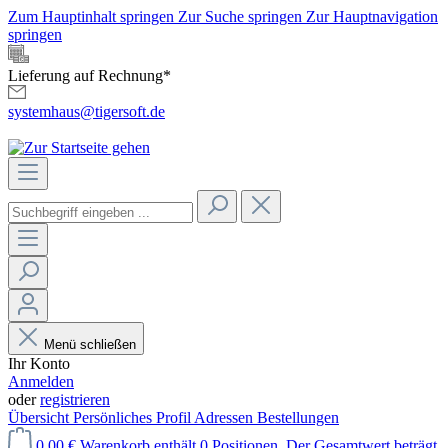
Zum Hauptinhalt springen
Zur Suche springen
Zur Hauptnavigation
springen
Lieferung auf Rechnung*
systemhaus@tigersoft.de
Menü schließen
Ihr Konto
Anmelden
oder
registrieren
Übersicht
Persönliches Profil
Adressen
Bestellungen
0,00 €
Warenkorb enthält 0 Positionen. Der Gesamtwert beträgt