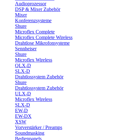
Audioprozessor
DSP & Mixer Zubehör
Mixer
Konferenzsysteme
Shure
Microflex Complete
Microflex Complete Wireless
Drahtlose Mikrofonsysteme
Sennheiser
Shure
Microflex Wireless
QLX-D
SLX-D
Drahtlossystem Zubehör
Shure
Drahtlossystem Zubehör
ULX-D
Microflex Wireless
SLX-D
EW-D
EW-DX
XSW
Vorverstärker / Preamps
Soundmasking
Bedienpanels