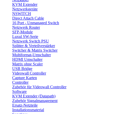
KVM Extender
Netzwerkgeräte
NSWITCH
Direct Attach Cable
16 Port - Unmanaged Switch
Netzwerk Router
SFP-Module
Luxul SW-Serie
Netzwerk Switch PSU
Splitter & Verteilverstärker
Switcher & Matrix Switcher
Multiformat-Umschalter
HDMI Umschalter
Matrix ohne Scaler
USB Bridge
Videowall Controller
Capture Karten
Controller
Zubehör für Videowall Controller
Software
KVM Extender (Datapath)
Zubehör Signalmanagement
Ersatz-Netzteile
Installationsmaterial