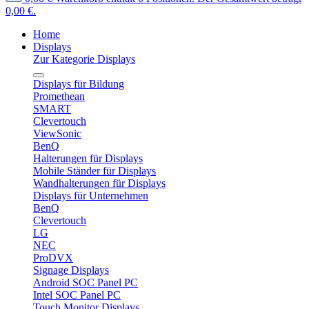
0,00 €.
Home
Displays
Zur Kategorie Displays
Displays für Bildung
Promethean
SMART
Clevertouch
ViewSonic
BenQ
Halterungen für Displays
Mobile Ständer für Displays
Wandhalterungen für Displays
Displays für Unternehmen
BenQ
Clevertouch
LG
NEC
ProDVX
Signage Displays
Android SOC Panel PC
Intel SOC Panel PC
Touch Monitor Displays