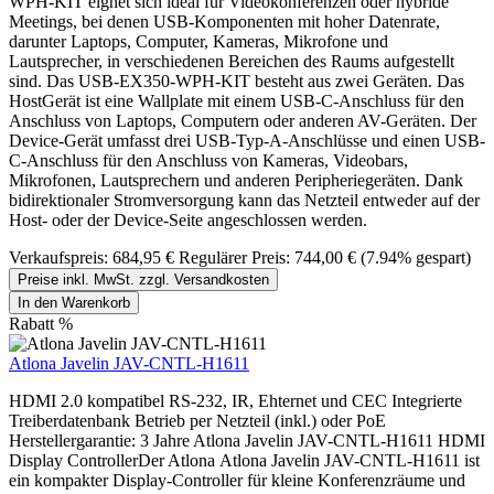
WPH-KIT eignet sich ideal für Videokonferenzen oder hybride
Meetings, bei denen USB-Komponenten mit hoher Datenrate,
darunter Laptops, Computer, Kameras, Mikrofone und
Lautsprecher, in verschiedenen Bereichen des Raums aufgestellt
sind. Das USB-EX350-WPH-KIT besteht aus zwei Geräten. Das
HostGerät ist eine Wallplate mit einem USB-C-Anschluss für den
Anschluss von Laptops, Computern oder anderen AV-Geräten. Der
Device-Gerät umfasst drei USB-Typ-A-Anschlüsse und einen USB-
C-Anschluss für den Anschluss von Kameras, Videobars,
Mikrofonen, Lautsprechern und anderen Peripheriegeräten. Dank
bidirektionaler Stromversorgung kann das Netzteil entweder auf der
Host- oder der Device-Seite angeschlossen werden.
Verkaufspreis:
684,95 €
Regulärer Preis:
744,00 €
(7.94% gespart)
Preise inkl. MwSt. zzgl. Versandkosten
In den Warenkorb
Rabatt
%
Atlona Javelin JAV-CNTL-H1611
HDMI 2.0 kompatibel RS-232, IR, Ehternet und CEC Integrierte
Treiberdatenbank Betrieb per Netzteil (inkl.) oder PoE
Herstellergarantie: 3 Jahre Atlona Javelin JAV-CNTL-H1611 HDMI
Display ControllerDer Atlona Atlona Javelin JAV-CNTL-H1611 ist
ein kompakter Display-Controller für kleine Konferenzräume und