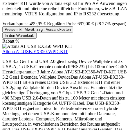
Extender-KIT wurde von Atlona explizit für Pro-AV Anwendungen
entwickelt und bitet eine reihe hilfreicher Funktionen, wie z.B. LAN
monitoring, VBUS Konfiguration und IP to RS232 übersetzung.
Verkaufspreis:
499,95 €
Regulärer Preis:
697,00 €
(28.27% gespart)
Preise inkl. MwSt. zzgl. Versandkosten
In den Warenkorb
Rabatt
%
Atlona AT-USB-EX350-WPD-KIT
USB 3.2 Gen1 und USB 2.0 gleichzeitig Device Wallplate mit 3x
USB-A, 1xUSB-C remote control (IP/RS232) bis 100m über Cat6A
Herstellergarantie: 3 Jahre Atlona AT-USB-EX350-WPD-KIT USB
3.2 Gen1 Extender, Wallplate DeviceDas Atlona AT-USB-EX350-
WPD-KIT ist ein reines Daten-USB-3.2-Extender KIT mit einer
US-2gang Wallplate für den Device-Anschluss. Es unterstützt die
gleichzeitige Übertragung von 5 Gbps USB 3.2 Gen 1-Daten und
480 Mbps USB 2.0-Daten auf bis zu 100 Meter mit einem einzigen,
kostengünstigen Kategorie 6A U/FTP-Kabel. Das USB-EX350-
WPD-KIT eignet sich ideal für Videokonferenzen oder hybride
Meetings, bei denen USB-Komponenten mit hoher Datenrate,
darunter Laptops, Computer, Kameras, Mikrofone und
Lautsprecher, in verschiedenen Bereichen des Raums aufgestellt
sind. Das USB-EX350-WPD-KIT besteht aus zwei Geräten. Das