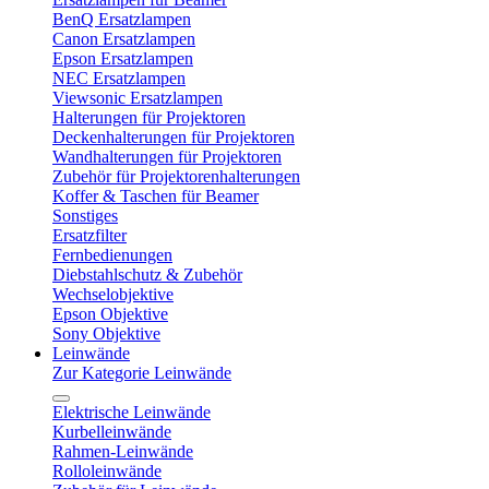
BenQ Ersatzlampen
Canon Ersatzlampen
Epson Ersatzlampen
NEC Ersatzlampen
Viewsonic Ersatzlampen
Halterungen für Projektoren
Deckenhalterungen für Projektoren
Wandhalterungen für Projektoren
Zubehör für Projektorenhalterungen
Koffer & Taschen für Beamer
Sonstiges
Ersatzfilter
Fernbedienungen
Diebstahlschutz & Zubehör
Wechselobjektive
Epson Objektive
Sony Objektive
Leinwände
Zur Kategorie Leinwände
Elektrische Leinwände
Kurbelleinwände
Rahmen-Leinwände
Rolloleinwände