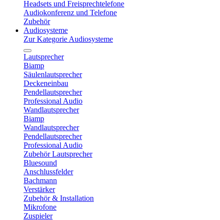
Headsets und Freisprechtelefone
Audiokonferenz und Telefone
Zubehör
Audiosysteme
Zur Kategorie Audiosysteme
Lautsprecher
Biamp
Säulenlautsprecher
Deckeneinbau
Pendellautsprecher
Professional Audio
Wandlautsprecher
Biamp
Wandlautsprecher
Pendellautsprecher
Professional Audio
Zubehör Lautsprecher
Bluesound
Anschlussfelder
Bachmann
Verstärker
Zubehör & Installation
Mikrofone
Zuspieler