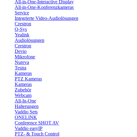
All-in-One-Interactive Display
All-in-One-Konferenzkameras
Service
Integrierte Video-Audiolösungen
Crestron
Q-Sys
Yealink
Audiolösungen
Crestron
Devio
Mikrofone
Nureva
Tesira
Kameras
PTZ Kameras
Kameras
Zubehör
Webcam
All-In-One
Halterungen
Vaddio Sets
ONELINK
Conference SHOT AV
Vaddio easyIP
PTZ- & Touch Control