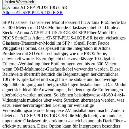
In den Warenkorb
Atlona AT-SFP-PLUS-10GE-SR
SFP Glasfaser-Transceiver-Modul Passend für Atlona-Pro5 Serie bis
zu 300 Metern mit OM3-Multimode-Glasfaserkabel LC-Duplex-
Stecker Atlona AT-SFP-PLUS-10GE-SR SFP Fiber Modul für
PRO5 SerieDas Atlona AT-SFP-PLUS-10GE-SR ist ein vielseitiges
Glasfaser-Transceiver-Modul im SFP+ (Small Form Factor
Pluggable) Format, das speziell für die Integration in Atlona-
Produkten mit SDVoE-Technologie, wie die PRO5-Serie,
entwickelt wurde. Es ermöglicht eine zuverlässige 10-Gigabit-
Ethernet-Verbindung über Entfernungen von bis zu 300 Metern,
wenn OM3-Multimode-Glasfaserkabel verwendet werden. Diese
Reichweite übertrifft deutlich die Begrenzungen herkömmlicher
10GbE-Kupferkabel und sorgt für eine stabile und hochwertige
Signalübertragung auch bei großflächigen Installationen. Das Modul
eignet sich ideal für Anwendungen, bei denen große Entfernungen
überbrückt werden müssen. So können beispielsweise 4K/60 4:4:4-
Videosignale mühelos über weite Strecken übertragen werden, was
es zu einer hervorragenden Lösung für weitläufige
Veranstaltungsorte oder komplexe AV-Installationen macht. Zudem
bietet das AT-SFP-PLUS-10GE-SR die Möglichkeit, vorhandene,
ungenutzte Glasfaserinfrastrukturen – auch bekannt als Dark Fiber –
effektiv zu nutzen. Diese Option kann für Integratoren besonders