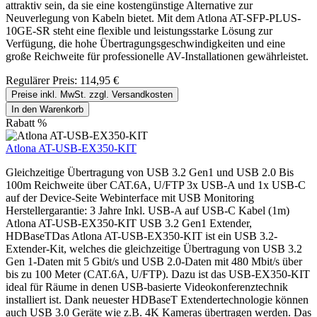
attraktiv sein, da sie eine kostengünstige Alternative zur
Neuverlegung von Kabeln bietet. Mit dem Atlona AT-SFP-PLUS-
10GE-SR steht eine flexible und leistungsstarke Lösung zur
Verfügung, die hohe Übertragungsgeschwindigkeiten und eine
große Reichweite für professionelle AV-Installationen gewährleistet.
Regulärer Preis:
114,95 €
Preise inkl. MwSt. zzgl. Versandkosten
In den Warenkorb
Rabatt
%
Atlona AT-USB-EX350-KIT
Gleichzeitige Übertragung von USB 3.2 Gen1 und USB 2.0 Bis
100m Reichweite über CAT.6A, U/FTP 3x USB-A und 1x USB-C
auf der Device-Seite Webinterface mit USB Monitoring
Herstellergarantie: 3 Jahre Inkl. USB-A auf USB-C Kabel (1m)
Atlona AT-USB-EX350-KIT USB 3.2 Gen1 Extender,
HDBaseTDas Atlona AT-USB-EX350-KIT ist ein USB 3.2-
Extender-Kit, welches die gleichzeitige Übertragung von USB 3.2
Gen 1-Daten mit 5 Gbit/s und USB 2.0-Daten mit 480 Mbit/s über
bis zu 100 Meter (CAT.6A, U/FTP). Dazu ist das USB-EX350-KIT
ideal für Räume in denen USB-basierte Videokonferenztechnik
installiert ist. Dank neuester HDBaseT Extendertechnologie können
auch USB 3.0 Geräte wie z.B. 4K Kameras übertragen werden. Das