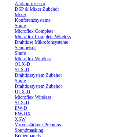
Audioprozessor
DSP & Mixer Zubehör
Mixer
Konferenzsysteme
Shure
Microflex Complete
Microflex Complete Wireless
Drahtlose Mikrofonsysteme
Sennheiser
Shure
Microflex Wireless
QLX-D
SLX-D
Drahtlossystem Zubehör
Shure
Drahtlossystem Zubehör
ULX-D
Microflex Wireless
SLX-D
EW-D
EW-DX
XSW
Vorverstärker / Preamps
Soundmasking
Bedienpanels