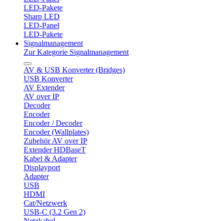
LED-Pakete
Sharp LED
LED-Panel
LED-Pakete
Signalmanagement
Zur Kategorie Signalmanagement
AV & USB Konverter (Bridges)
USB Konverter
AV Extender
AV over IP
Decoder
Encoder
Encoder / Decoder
Encoder (Wallplates)
Zubehör AV over IP
Extender HDBaseT
Kabel & Adapter
Displayport
Adapter
USB
HDMI
Cat/Netzwerk
USB-C (3.2 Gen 2)
Netzkabel