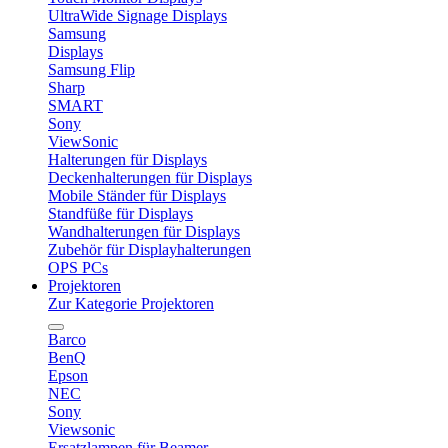
UltraWide Signage Displays
Samsung
Displays
Samsung Flip
Sharp
SMART
Sony
ViewSonic
Halterungen für Displays
Deckenhalterungen für Displays
Mobile Ständer für Displays
Standfüße für Displays
Wandhalterungen für Displays
Zubehör für Displayhalterungen
OPS PCs
Projektoren
Zur Kategorie Projektoren
Barco
BenQ
Epson
NEC
Sony
Viewsonic
Ersatzlampen für Beamer