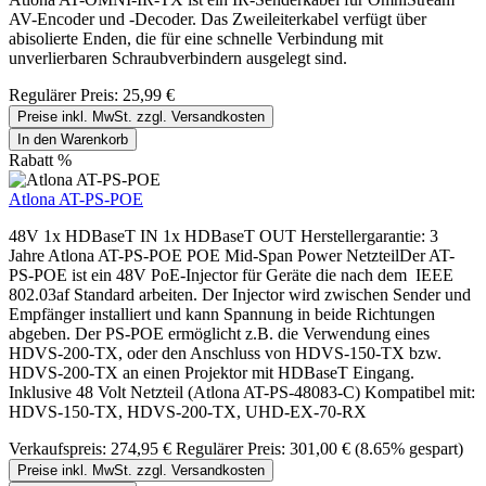
AV-Encoder und -Decoder. Das Zweileiterkabel verfügt über
abisolierte Enden, die für eine schnelle Verbindung mit
unverlierbaren Schraubverbindern ausgelegt sind.
Regulärer Preis:
25,99 €
Preise inkl. MwSt. zzgl. Versandkosten
In den Warenkorb
Rabatt
%
Atlona AT-PS-POE
48V 1x HDBaseT IN 1x HDBaseT OUT Herstellergarantie: 3
Jahre Atlona AT-PS-POE POE Mid-Span Power NetzteilDer AT-
PS-POE ist ein 48V PoE-Injector für Geräte die nach dem IEEE
802.03af Standard arbeiten. Der Injector wird zwischen Sender und
Empfänger installiert und kann Spannung in beide Richtungen
abgeben. Der PS-POE ermöglicht z.B. die Verwendung eines
HDVS-200-TX, oder den Anschluss von HDVS-150-TX bzw.
HDVS-200-TX an einen Projektor mit HDBaseT Eingang.
Inklusive 48 Volt Netzteil (Atlona AT-PS-48083-C) Kompatibel mit:
HDVS-150-TX, HDVS-200-TX, UHD-EX-70-RX
Verkaufspreis:
274,95 €
Regulärer Preis:
301,00 €
(8.65% gespart)
Preise inkl. MwSt. zzgl. Versandkosten