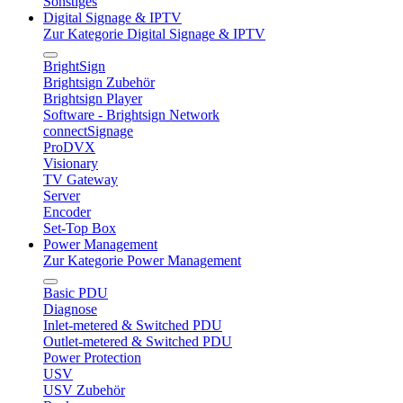
Sonstiges
Digital Signage & IPTV
Zur Kategorie Digital Signage & IPTV
BrightSign
Brightsign Zubehör
Brightsign Player
Software - Brightsign Network
connectSignage
ProDVX
Visionary
TV Gateway
Server
Encoder
Set-Top Box
Power Management
Zur Kategorie Power Management
Basic PDU
Diagnose
Inlet-metered & Switched PDU
Outlet-metered & Switched PDU
Power Protection
USV
USV Zubehör