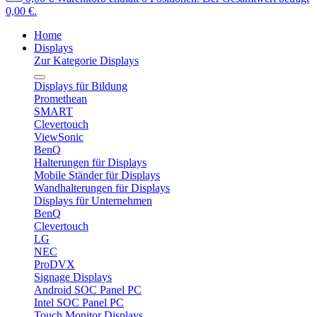
0,00 €.
Home
Displays
Zur Kategorie Displays
Displays für Bildung
Promethean
SMART
Clevertouch
ViewSonic
BenQ
Halterungen für Displays
Mobile Ständer für Displays
Wandhalterungen für Displays
Displays für Unternehmen
BenQ
Clevertouch
LG
NEC
ProDVX
Signage Displays
Android SOC Panel PC
Intel SOC Panel PC
Touch Monitor Displays