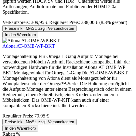
geprüft werden HDCP, 5V und HDP. Unterstützt werde alle
Auflösungen, Audioformate und Farbtiefen der HDMI 2.0a
Spezifikation.
Verkaufspreis:
309,95 €
Regulärer Preis:
338,00 €
(8.3% gespart)
Preise inkl. MwSt. zzgl. Versandkosten
In den Warenkorb
Atlona AT-OME-WP-BKT
Montagehalterung Für Omega 1-Gang Aufputz-Montage bei
verschiedenen Möbeln Auch mit Rackschiene kompatibel Inkl. der
notwendigen Hardware für die Installation Atlona AT-OME-WP-
BKT Montagewinkel für Omega 1-GangDie AT-OME-WP-BKT
Montagehalterung von Atlona dient als Montagezubehör für
Wandplattensender der Omega™-Serie. Die Halterung ermöglicht
die Aufputz-Montage unter einem Besprechungstisch oder in einem
Rednerpult, einem Schreibtisch, einer Kredenz oder anderen
Möbelstücken. Das OME-WP-KIT kann auch auf einer
kompatiblen Rackschiene installiert werden.
Regulärer Preis:
79,95 €
Preise inkl. MwSt. zzgl. Versandkosten
In den Warenkorb
Rabatt
%