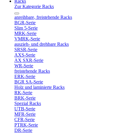
Racks
Zur Kategorie Racks
anreihbare, freistehende Racks
BGR-Serie
Slim 5-Serie
MRK-Serie
VMRK-Serie
auszieh- und drehbare Racks
SRSR-Serie
AXS-Serie
AX SXR-Serie
WR-Serie
freistehende Racks
ERK-Serie
BGR SA-Serie
Holz und laminierte Racks
RK-Serie
BRK-Serie
Spezial Racks
UTB-Serie
MFR-Serie
CFR-Serie
PTRK-Serie
DR-Serie