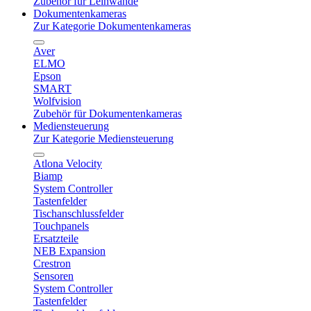
Zubehör für Leinwände
Dokumentenkameras
Zur Kategorie Dokumentenkameras
Aver
ELMO
Epson
SMART
Wolfvision
Zubehör für Dokumentenkameras
Mediensteuerung
Zur Kategorie Mediensteuerung
Atlona Velocity
Biamp
System Controller
Tastenfelder
Tischanschlussfelder
Touchpanels
Ersatzteile
NEB Expansion
Crestron
Sensoren
System Controller
Tastenfelder