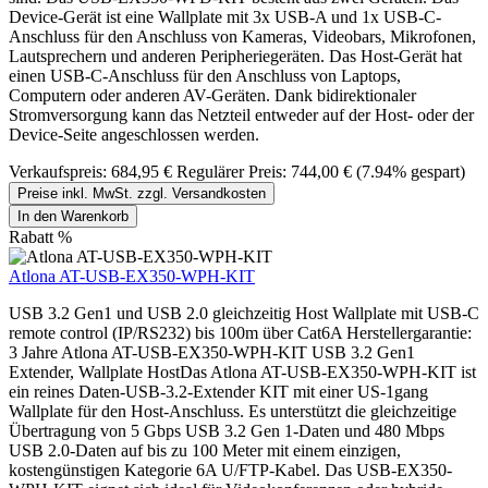
Device-Gerät ist eine Wallplate mit 3x USB-A und 1x USB-C-
Anschluss für den Anschluss von Kameras, Videobars, Mikrofonen,
Lautsprechern und anderen Peripheriegeräten. Das Host-Gerät hat
einen USB-C-Anschluss für den Anschluss von Laptops,
Computern oder anderen AV-Geräten. Dank bidirektionaler
Stromversorgung kann das Netzteil entweder auf der Host- oder der
Device-Seite angeschlossen werden.
Verkaufspreis:
684,95 €
Regulärer Preis:
744,00 €
(7.94% gespart)
Preise inkl. MwSt. zzgl. Versandkosten
In den Warenkorb
Rabatt
%
Atlona AT-USB-EX350-WPH-KIT
USB 3.2 Gen1 und USB 2.0 gleichzeitig Host Wallplate mit USB-C
remote control (IP/RS232) bis 100m über Cat6A Herstellergarantie:
3 Jahre Atlona AT-USB-EX350-WPH-KIT USB 3.2 Gen1
Extender, Wallplate HostDas Atlona AT-USB-EX350-WPH-KIT ist
ein reines Daten-USB-3.2-Extender KIT mit einer US-1gang
Wallplate für den Host-Anschluss. Es unterstützt die gleichzeitige
Übertragung von 5 Gbps USB 3.2 Gen 1-Daten und 480 Mbps
USB 2.0-Daten auf bis zu 100 Meter mit einem einzigen,
kostengünstigen Kategorie 6A U/FTP-Kabel. Das USB-EX350-