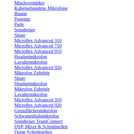
Mischverstärker
Kabelgebundene Mikrofone
Biamp
Pagemic
Parle
Sennheiser
Shure
Microflex Advanced 310
Microflex Advanced 710
Microflex Advanced 910
Headsetmikrofon
Lavaliermikrofon
Microflex Advanced 920
Mikrofon Zubehör
Shure
Headsetmikrofon
Mikrofon Zubehör
Lavaliermikrofon
Microflex Advanced 310
Microflex Advanced 920
Grenzflächenmikrofon
Schwanenhalsmikrofon
Sennheiser TeamConnect
DSP, Mixer & Schnittstellen
Dante Schnittstellen