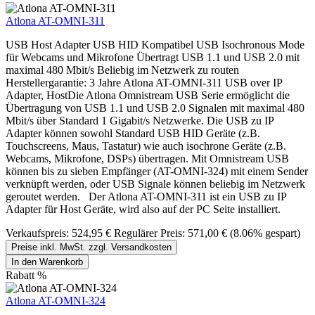
Atlona AT-OMNI-311
USB Host Adapter USB HID Kompatibel USB Isochronous Mode
für Webcams und Mikrofone Übertragt USB 1.1 und USB 2.0 mit
maximal 480 Mbit/s Beliebig im Netzwerk zu routen
Herstellergarantie: 3 Jahre Atlona AT-OMNI-311 USB over IP
Adapter, HostDie Atlona Omnistream USB Serie ermöglicht die
Übertragung von USB 1.1 und USB 2.0 Signalen mit maximal 480
Mbit/s über Standard 1 Gigabit/s Netzwerke. Die USB zu IP
Adapter können sowohl Standard USB HID Geräte (z.B.
Touchscreens, Maus, Tastatur) wie auch isochrone Geräte (z.B.
Webcams, Mikrofone, DSPs) übertragen. Mit Omnistream USB
können bis zu sieben Empfänger (AT-OMNI-324) mit einem Sender
verknüpft werden, oder USB Signale können beliebig im Netzwerk
geroutet werden. Der Atlona AT-OMNI-311 ist ein USB zu IP
Adapter für Host Geräte, wird also auf der PC Seite installiert.
Verkaufspreis:
524,95 €
Regulärer Preis:
571,00 €
(8.06% gespart)
Preise inkl. MwSt. zzgl. Versandkosten
In den Warenkorb
Rabatt
%
Atlona AT-OMNI-324