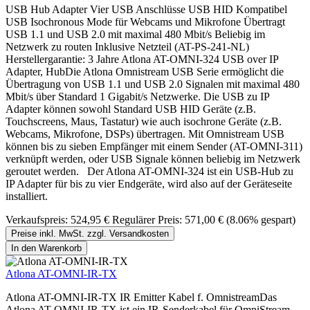
USB Hub Adapter Vier USB Anschlüsse USB HID Kompatibel
USB Isochronous Mode für Webcams und Mikrofone Übertragt
USB 1.1 und USB 2.0 mit maximal 480 Mbit/s Beliebig im
Netzwerk zu routen Inklusive Netzteil (AT-PS-241-NL)
Herstellergarantie: 3 Jahre Atlona AT-OMNI-324 USB over IP
Adapter, HubDie Atlona Omnistream USB Serie ermöglicht die
Übertragung von USB 1.1 und USB 2.0 Signalen mit maximal 480
Mbit/s über Standard 1 Gigabit/s Netzwerke. Die USB zu IP
Adapter können sowohl Standard USB HID Geräte (z.B.
Touchscreens, Maus, Tastatur) wie auch isochrone Geräte (z.B.
Webcams, Mikrofone, DSPs) übertragen. Mit Omnistream USB
können bis zu sieben Empfänger mit einem Sender (AT-OMNI-311)
verknüpft werden, oder USB Signale können beliebig im Netzwerk
geroutet werden. Der Atlona AT-OMNI-324 ist ein USB-Hub zu
IP Adapter für bis zu vier Endgeräte, wird also auf der Geräteseite
installiert.
Verkaufspreis:
524,95 €
Regulärer Preis:
571,00 €
(8.06% gespart)
Preise inkl. MwSt. zzgl. Versandkosten
In den Warenkorb
Atlona AT-OMNI-IR-TX
Atlona AT-OMNI-IR-TX IR Emitter Kabel f. OmnistreamDas
Atlona AT-OMNI-IR-TX ist ein IR-Senderkabel für OmniStream