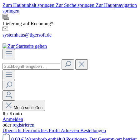
Zum Hauptinhalt springen
Zur Suche springen
Zur Hauptnavigation
springen
Lieferung auf Rechnung*
systemhaus@tigersoft.de
Menü schließen
Ihr Konto
Anmelden
oder
registrieren
Übersicht
Persönliches Profil
Adressen
Bestellungen
0,00 €
Warenkorb enthält 0 Positionen. Der Gesamtwert beträgt