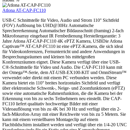
Atlona AT-CAP-FC110
USB-C Schnittstelle für Video, Audio und Strom 110° Sichtfeld
(FOV) Auflösung bis UHD@30Hz Automatische
Sprechererkennung Automatischer Bildausschnitt (framing) 2-fach
Mikrofonarray eingebaut IR Fernbedienung Herstellergarantie: 3
Jahre Atlona AT-CAP-FC110 4K ePTZ Kamera, USBDie Atlona
Captivate™ AT-CAP-FC110 ist eine ePTZ-Kamera, die sich ideal
für Videokonferenzen, Fernunterricht und andere Anwendungen in
Besprechungsräumen und kleinen bis mittelgroßen
Konferenzräumen eignet. Diese Kamera verfügt über eine USB-
C®-Schnittstelle für Video und Audio. Die CAP-FC110 kann mit
der Omega™-Serie, dem AT-USB-EX100-KIT und OmniStream™
verwendet oder direkt mit einem PC verbunden werden. Diese
Kamera bietet ein 110° breites horizontales Sichtfeld und verfügt
über elektronische Schwenk-, Neige- und Zoomfunktionen (ePTZ)
sowie eine automatische Rahmenfunktion, die die Kamera bei der
Erkennung von bis zu sechs Teilnehmern neu einstellt. Die CAP-
FC110 liefert qualitativ hochwertige Bilder mit einer
Videoauflösung von bis zu 4K bei 30 Hz und verfügt über ein 2-
fach-Mikrofon-Array mit einer Reichweite von bis zu 5 Metern. Sie
kann mit einem verstellbaren Montageclip auf einem
Flachbildschirm installiert werden und verfügt über ein 1/4-20 UNC
Standardgewinde für ein Stativ oder eine Kamerahalterung.