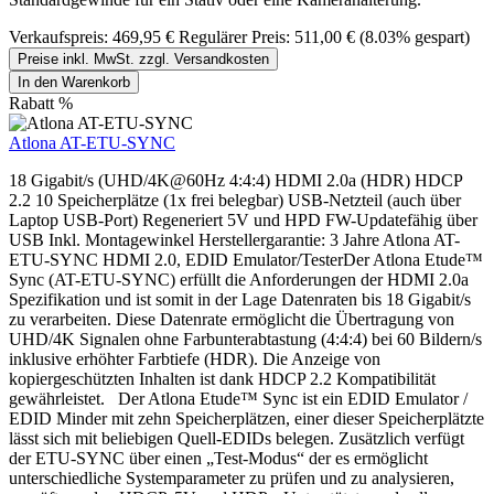
Verkaufspreis:
469,95 €
Regulärer Preis:
511,00 €
(8.03% gespart)
Preise inkl. MwSt. zzgl. Versandkosten
In den Warenkorb
Rabatt
%
Atlona AT-ETU-SYNC
18 Gigabit/s (UHD/4K@60Hz 4:4:4) HDMI 2.0a (HDR) HDCP
2.2 10 Speicherplätze (1x frei belegbar) USB-Netzteil (auch über
Laptop USB-Port) Regeneriert 5V und HPD FW-Updatefähig über
USB Inkl. Montagewinkel Herstellergarantie: 3 Jahre Atlona AT-
ETU-SYNC HDMI 2.0, EDID Emulator/TesterDer Atlona Etude™
Sync (AT-ETU-SYNC) erfüllt die Anforderungen der HDMI 2.0a
Spezifikation und ist somit in der Lage Datenraten bis 18 Gigabit/s
zu verarbeiten. Diese Datenrate ermöglicht die Übertragung von
UHD/4K Signalen ohne Farbunterabtastung (4:4:4) bei 60 Bildern/s
inklusive erhöhter Farbtiefe (HDR). Die Anzeige von
kopiergeschützten Inhalten ist dank HDCP 2.2 Kompatibilität
gewährleistet. Der Atlona Etude™ Sync ist ein EDID Emulator /
EDID Minder mit zehn Speicherplätzen, einer dieser Speicherplätzte
lässt sich mit beliebigen Quell-EDIDs belegen. Zusätzlich verfügt
der ETU-SYNC über einen „Test-Modus“ der es ermöglicht
unterschiedliche Systemparameter zu prüfen und zu analysieren,