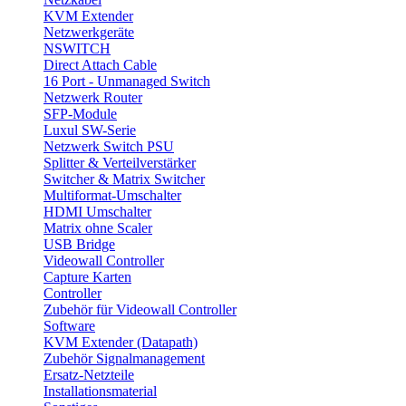
KVM Extender
Netzwerkgeräte
NSWITCH
Direct Attach Cable
16 Port - Unmanaged Switch
Netzwerk Router
SFP-Module
Luxul SW-Serie
Netzwerk Switch PSU
Splitter & Verteilverstärker
Switcher & Matrix Switcher
Multiformat-Umschalter
HDMI Umschalter
Matrix ohne Scaler
USB Bridge
Videowall Controller
Capture Karten
Controller
Zubehör für Videowall Controller
Software
KVM Extender (Datapath)
Zubehör Signalmanagement
Ersatz-Netzteile
Installationsmaterial