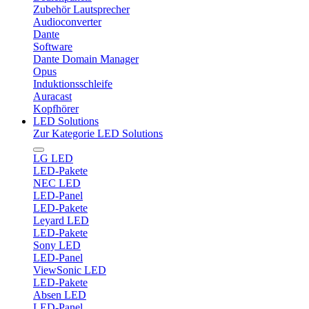
Zubehör Lautsprecher
Audioconverter
Dante
Software
Dante Domain Manager
Opus
Induktionsschleife
Auracast
Kopfhörer
LED Solutions
Zur Kategorie LED Solutions
LG LED
LED-Pakete
NEC LED
LED-Panel
LED-Pakete
Leyard LED
LED-Pakete
Sony LED
LED-Panel
ViewSonic LED
LED-Pakete
Absen LED
LED-Panel