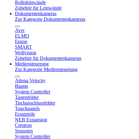
Rolloleinwände
Zubehör für Leinwände
Dokumentenkameras
Zur Kategorie Dokumentenkameras
Aver
ELMO
Epson
SMART
Wolfvision
Zubehör für Dokumentenkameras
Mediensteuerung
Zur Kategorie Mediensteuerung
Atlona Velocity
Biamp
System Controller
Tastenfelder
Tischanschlussfelder
Touchpanels
Ersatzteile
NEB Expansion
Crestron
Sensoren
System Controller