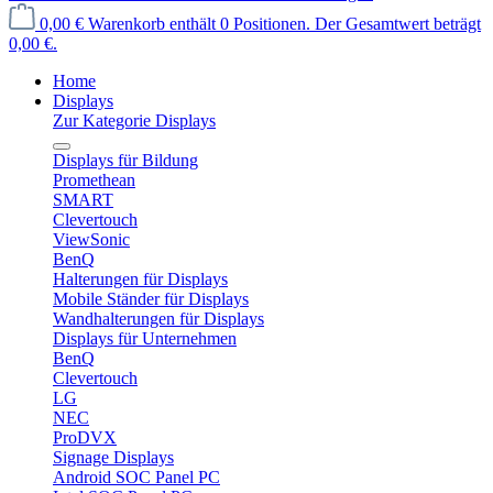
0,00 €
Warenkorb enthält 0 Positionen. Der Gesamtwert beträgt
0,00 €.
Home
Displays
Zur Kategorie Displays
Displays für Bildung
Promethean
SMART
Clevertouch
ViewSonic
BenQ
Halterungen für Displays
Mobile Ständer für Displays
Wandhalterungen für Displays
Displays für Unternehmen
BenQ
Clevertouch
LG
NEC
ProDVX
Signage Displays
Android SOC Panel PC