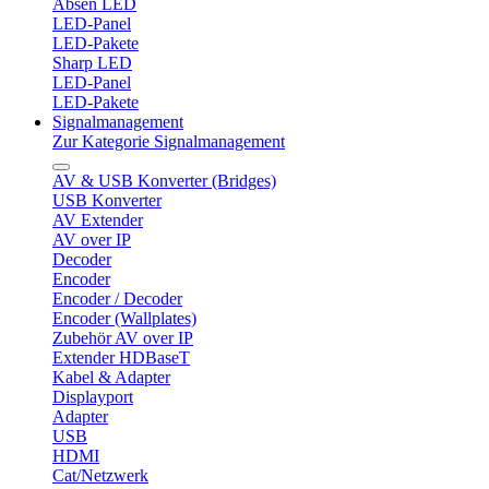
Absen LED
LED-Panel
LED-Pakete
Sharp LED
LED-Panel
LED-Pakete
Signalmanagement
Zur Kategorie Signalmanagement
AV & USB Konverter (Bridges)
USB Konverter
AV Extender
AV over IP
Decoder
Encoder
Encoder / Decoder
Encoder (Wallplates)
Zubehör AV over IP
Extender HDBaseT
Kabel & Adapter
Displayport
Adapter
USB
HDMI
Cat/Netzwerk