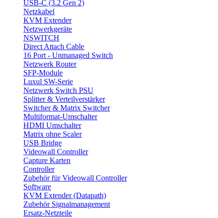
USB-C (3.2 Gen 2)
Netzkabel
KVM Extender
Netzwerkgeräte
NSWITCH
Direct Attach Cable
16 Port - Unmanaged Switch
Netzwerk Router
SFP-Module
Luxul SW-Serie
Netzwerk Switch PSU
Splitter & Verteilverstärker
Switcher & Matrix Switcher
Multiformat-Umschalter
HDMI Umschalter
Matrix ohne Scaler
USB Bridge
Videowall Controller
Capture Karten
Controller
Zubehör für Videowall Controller
Software
KVM Extender (Datapath)
Zubehör Signalmanagement
Ersatz-Netzteile