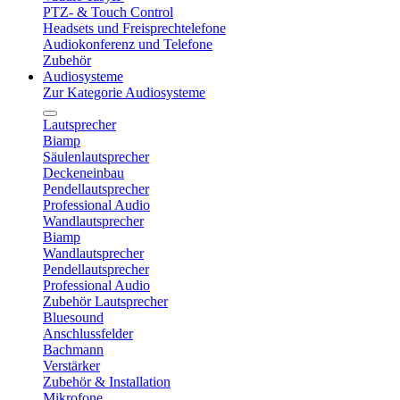
PTZ- & Touch Control
Headsets und Freisprechtelefone
Audiokonferenz und Telefone
Zubehör
Audiosysteme
Zur Kategorie Audiosysteme
Lautsprecher
Biamp
Säulenlautsprecher
Deckeneinbau
Pendellautsprecher
Professional Audio
Wandlautsprecher
Biamp
Wandlautsprecher
Pendellautsprecher
Professional Audio
Zubehör Lautsprecher
Bluesound
Anschlussfelder
Bachmann
Verstärker
Zubehör & Installation
Mikrofone