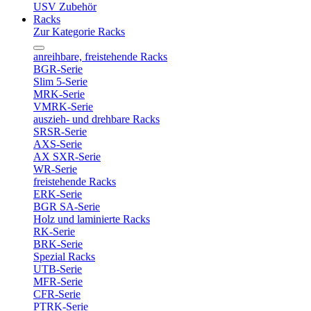
USV Zubehör
Racks
Zur Kategorie Racks
anreihbare, freistehende Racks
BGR-Serie
Slim 5-Serie
MRK-Serie
VMRK-Serie
auszieh- und drehbare Racks
SRSR-Serie
AXS-Serie
AX SXR-Serie
WR-Serie
freistehende Racks
ERK-Serie
BGR SA-Serie
Holz und laminierte Racks
RK-Serie
BRK-Serie
Spezial Racks
UTB-Serie
MFR-Serie
CFR-Serie
PTRK-Serie