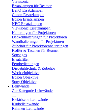
Viewsonic
Ersatzlampen für Beamer
BenQ Ersatzlampen
Canon Ersatzlampen
Epson Ersatzlampen
NEC Ersatzlampen
Viewsonic Ersatzlampen
Halterungen für Projektoren
Deckenhalterungen für Projektoren
Wandhalterungen für Projektoren
Zubehör für Projektorenhalterungen
Koffer & Taschen für Beamer
Sonstiges
Ersatzfilter
Fernbedienungen
Diebstahlschutz & Zubehör
Wechselobjektive
Epson Objektive
Sony Objektive
Leinwände
Zur Kategorie Leinwände
Elektrische Leinwände
Kurbelleinwände
Rahmen-Leinwände