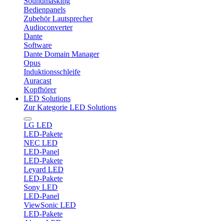
Soundmasking
Bedienpanels
Zubehör Lautsprecher
Audioconverter
Dante
Software
Dante Domain Manager
Opus
Induktionsschleife
Auracast
Kopfhörer
LED Solutions
Zur Kategorie LED Solutions
LG LED
LED-Pakete
NEC LED
LED-Panel
LED-Pakete
Leyard LED
LED-Pakete
Sony LED
LED-Panel
ViewSonic LED
LED-Pakete