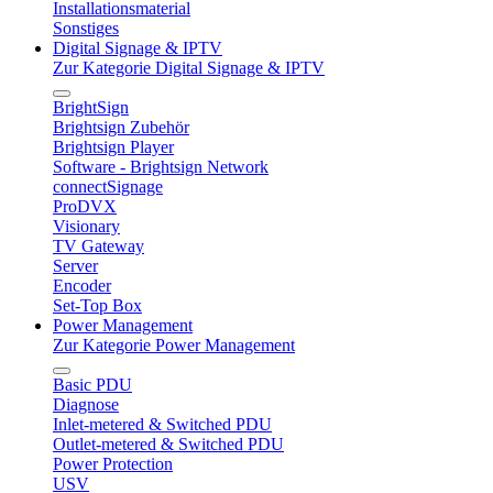
Installationsmaterial
Sonstiges
Digital Signage & IPTV
Zur Kategorie Digital Signage & IPTV
BrightSign
Brightsign Zubehör
Brightsign Player
Software - Brightsign Network
connectSignage
ProDVX
Visionary
TV Gateway
Server
Encoder
Set-Top Box
Power Management
Zur Kategorie Power Management
Basic PDU
Diagnose
Inlet-metered & Switched PDU
Outlet-metered & Switched PDU
Power Protection
USV