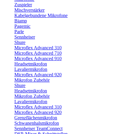
Zuspieler
Mischverstärker
Kabelgebundene Mikrofone
Biamp
Pagemic
Parle
Sennheiser
Shure
Microflex Advanced 310
Microflex Advanced 710
Microflex Advanced 910
Headsetmikrofon
Lavaliermikrofon
Microflex Advanced 920
Mikrofon Zubehör
Shure
Headsetmikrofon
Mikrofon Zubehör
Lavaliermikrofon
Microflex Advanced 310
Microflex Advanced 920
Grenzflächenmikrofon
Schwanenhalsmikrofon
Sennheiser TeamConnect
DSP, Mixer & Schnittstellen