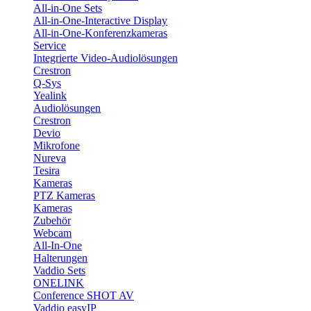
All-in-One Sets
All-in-One-Interactive Display
All-in-One-Konferenzkameras
Service
Integrierte Video-Audiolösungen
Crestron
Q-Sys
Yealink
Audiolösungen
Crestron
Devio
Mikrofone
Nureva
Tesira
Kameras
PTZ Kameras
Kameras
Zubehör
Webcam
All-In-One
Halterungen
Vaddio Sets
ONELINK
Conference SHOT AV
Vaddio easyIP