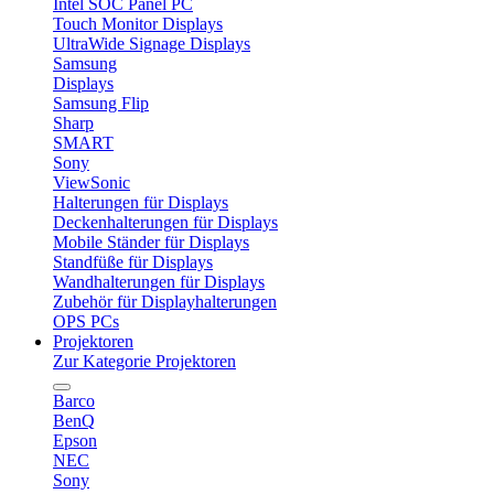
Intel SOC Panel PC
Touch Monitor Displays
UltraWide Signage Displays
Samsung
Displays
Samsung Flip
Sharp
SMART
Sony
ViewSonic
Halterungen für Displays
Deckenhalterungen für Displays
Mobile Ständer für Displays
Standfüße für Displays
Wandhalterungen für Displays
Zubehör für Displayhalterungen
OPS PCs
Projektoren
Zur Kategorie Projektoren
Barco
BenQ
Epson
NEC
Sony