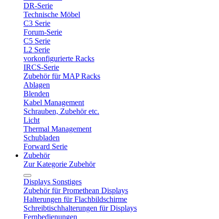
DR-Serie
Technische Möbel
C3 Serie
Forum-Serie
C5 Serie
L2 Serie
vorkonfigurierte Racks
IRCS-Serie
Zubehör für MAP Racks
Ablagen
Blenden
Kabel Management
Schrauben, Zubehör etc.
Licht
Thermal Management
Schubladen
Forward Serie
Zubehör
Zur Kategorie Zubehör
Displays Sonstiges
Zubehör für Promethean Displays
Halterungen für Flachbildschirme
Schreibtischhalterungen für Displays
Fernbedienungen