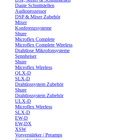
Dante Schnittstellen
Audioprozessor
DSP & Mixer Zubehör
Mixer
Konferenzsysteme
Shure
Microflex Complete
Microflex Complete Wireless
Drahtlose Mikrofonsysteme
Sennheiser
Shure
Microflex Wireless
QLX-D
SLX-D
Drahtlossystem Zubehör
Shure
Drahtlossystem Zubehör
ULX-D
Microflex Wireless
SLX-D
EW-D
EW-DX
XSW
Vorverstärker / Preamps