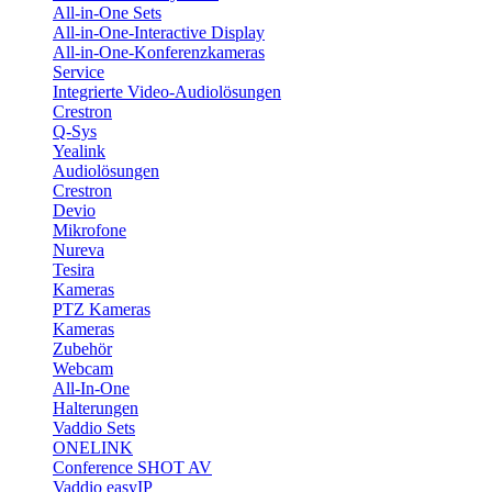
All-in-One Sets
All-in-One-Interactive Display
All-in-One-Konferenzkameras
Service
Integrierte Video-Audiolösungen
Crestron
Q-Sys
Yealink
Audiolösungen
Crestron
Devio
Mikrofone
Nureva
Tesira
Kameras
PTZ Kameras
Kameras
Zubehör
Webcam
All-In-One
Halterungen
Vaddio Sets
ONELINK
Conference SHOT AV
Vaddio easyIP