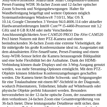
Sony-8M-Pixelsensor SmartFrame Smart Composition-Funktion
Preset-Framing WDR 36-facher Zoom und 12-facher optischer
Zoom Schwenk und Neigungsbewegungen Halter für
Wandbefestigung beigefügt und weitere Optionen möglich
Systemanforderungen Windows® 7/10/11, Mac OS X
10.14, Google Chromebox 3 Version 94.0.4606.114 oder aktueller
Hardwareanforderungen Intel® Core™ i5-4460-Prozessor mit 3,2
GHz und 8 GB RAM oder mehr Verschiedene
Anschlussmöglichkeiten Aver CAM520 PRO3 Die AVer CAM520
Pro3 bietet Nutzern mit ihrer PTZ-Kamera und einem
beeindruckenden 36-fachen Zoom eine extreme Vielseitigkeit, die
für mittelgroße bis große Konferenzräume ideal ist. Ausgestattet mit
dem aktualisierten AVer-SmartFrame, Preset-Framing und einem
Sony-WDR-Sensor liefert die Kamera herausragende Bildqualität
und eine hohe Flexibilität bei der Aufnahme. Dank der HDMI-
Verbindung können duale Displays und ein 3-Weg-Ausgang genutzt
werden, was mehr Streaming-Optionen ermöglicht. Mit dem PTZ-
Objektiv können fehlerlose Konferenzumgebungen geschaffen
werden. Die Kamera bietet flexible Schwenk- und Neigungsregler
für eine Totalaufnahme mit einem 80°-Sichtfeld in der Diagonale,
wodurch Präsentatoren, Teilnehmer, Inhalte auf Whiteboards oder
physische Objekte perfekt fokussiert werden. Besonders
hervorzuheben ist der 12-fache optische Zoom, der zusammen mit
dem verlustlosen 24-fachen Zoom eine Gesamtvergrößerung von
36-fach bietet. Diese leistungsstarke Detailtreue stellt sicher, dass