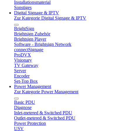
Installationsmaterial
Sonstiges
Digital Signage & IPTV
Zur Kategorie Digital Signage & IPTV
BrightSign
Brightsign Zubehör
Brightsign Player
Software - Brightsign Network
connectSignage
ProDVX
Visionary
TV Gateway
Server
Encoder
Set-Top Box
Power Management
Zur Kategorie Power Management
Basic PDU
Diagnose
Inlet-metered & Switched PDU
Outlet-metered & Switched PDU
Power Protection
USV