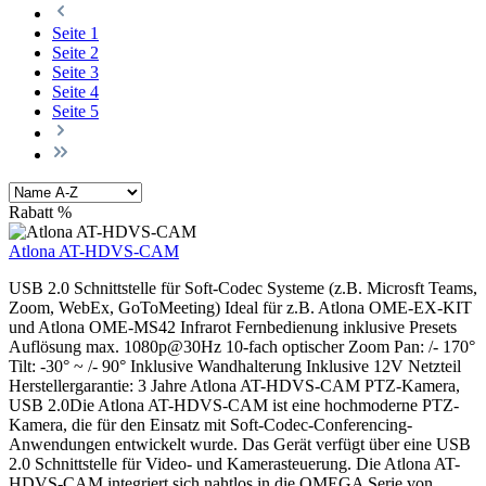
Seite
1
Seite
2
Seite
3
Seite
4
Seite
5
Rabatt
%
Atlona AT-HDVS-CAM
USB 2.0 Schnittstelle für Soft-Codec Systeme (z.B. Microsft Teams,
Zoom, WebEx, GoToMeeting) Ideal für z.B. Atlona OME-EX-KIT
und Atlona OME-MS42 Infrarot Fernbedienung inklusive Presets
Auflösung max. 1080p@30Hz 10-fach optischer Zoom Pan: /- 170°
Tilt: -30° ~ /- 90° Inklusive Wandhalterung Inklusive 12V Netzteil
Herstellergarantie: 3 Jahre Atlona AT-HDVS-CAM PTZ-Kamera,
USB 2.0Die Atlona AT-HDVS-CAM ist eine hochmoderne PTZ-
Kamera, die für den Einsatz mit Soft-Codec-Conferencing-
Anwendungen entwickelt wurde. Das Gerät verfügt über eine USB
2.0 Schnittstelle für Video- und Kamerasteuerung. Die Atlona AT-
HDVS-CAM integriert sich nahtlos in die OMEGA Serie von