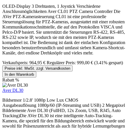
OLED-Display 3 Drehtasten, 1 Joystick Verschiedene
Anschlussmöglichkeiten Aver CL01 PTZ Camera Controller Die
AVer PTZ-Kamerasteuerung CL01 ist eine professionelle
Steuerungslösung für PTZ-Kameras, ausgestattet mit einer robusten
Kommunikationsschnittstelle, die auf den Protokollen VISCA und
Pelco-D/P basiert. Sie unterstützt die Steuerungen RS-422, RS-485,
RS-232 sowie IP, wodurch sie mit den meisten PTZ-Kameras
kompatibel ist. Die Bedienung ist dank der einfachen Konfiguration
besonders benutzerfreundlich und umfasst sieben Kamera-Shortcut-
Kanäle, drei endlose Drehknöpfe und vieles mehr.
Verkaufspreis:
964,95 €
Regulärer Preis:
999,00 €
(3.41% gespart)
Preise inkl. MwSt. zzgl. Versandkosten
In den Warenkorb
Rabatt
%
Aver DL30
Bildsensor 1/2.8' 1080p Low Lux CMOS
Ausgabeauflösung 1080p/60 (IP-Streaming und USB) 2 Megapixel
Bildelemente Aver DL30 (FullHD, 12x Zoom, USB, RJ45, Auto
Tracking)Die AVer DL30 ist eine intelligente Auto-Tracking-
Kamera, die speziell für den Bildungsbereich entwickelt wurde und
sowohl für Präsenzunterricht als auch für hybride Lernumgebungen