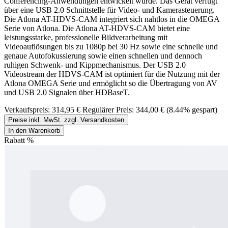
Conferencing-Anwendungen entwickelt wurde. Das Gerät verfügt
über eine USB 2.0 Schnittstelle für Video- und Kamerasteuerung.
Die Atlona AT-HDVS-CAM integriert sich nahtlos in die OMEGA
Serie von Atlona. Die Atlona AT-HDVS-CAM bietet eine
leistungsstarke, professionelle Bildverarbeitung mit
Videoauflösungen bis zu 1080p bei 30 Hz sowie eine schnelle und
genaue Autofokussierung sowie einen schnellen und dennoch
ruhigen Schwenk- und Kippmechanismus. Der USB 2.0
Videostream der HDVS-CAM ist optimiert für die Nutzung mit der
Atlona OMEGA Serie und ermöglicht so die Übertragung von AV
und USB 2.0 Signalen über HDBaseT.
Verkaufspreis:
314,95 €
Regulärer Preis:
344,00 €
(8.44% gespart)
Preise inkl. MwSt. zzgl. Versandkosten
In den Warenkorb
Rabatt
%