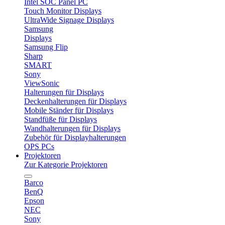
Intel SOC Panel PC
Touch Monitor Displays
UltraWide Signage Displays
Samsung
Displays
Samsung Flip
Sharp
SMART
Sony
ViewSonic
Halterungen für Displays
Deckenhalterungen für Displays
Mobile Ständer für Displays
Standfüße für Displays
Wandhalterungen für Displays
Zubehör für Displayhalterungen
OPS PCs
Projektoren
Zur Kategorie Projektoren
Barco
BenQ
Epson
NEC
Sony