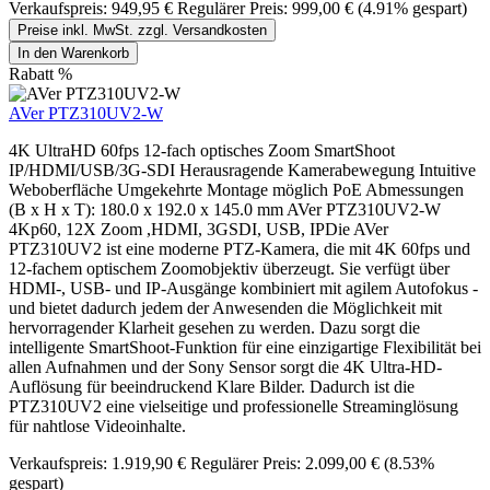
Verkaufspreis:
949,95 €
Regulärer Preis:
999,00 €
(4.91% gespart)
Preise inkl. MwSt. zzgl. Versandkosten
In den Warenkorb
Rabatt
%
AVer PTZ310UV2-W
4K UltraHD 60fps 12-fach optisches Zoom SmartShoot
IP/HDMI/USB/3G-SDI Herausragende Kamerabewegung Intuitive
Weboberfläche Umgekehrte Montage möglich PoE Abmessungen
(B x H x T): 180.0 x 192.0 x 145.0 mm AVer PTZ310UV2-W
4Kp60, 12X Zoom ,HDMI, 3GSDI, USB, IPDie AVer
PTZ310UV2 ist eine moderne PTZ-Kamera, die mit 4K 60fps und
12-fachem optischem Zoomobjektiv überzeugt. Sie verfügt über
HDMI-, USB- und IP-Ausgänge kombiniert mit agilem Autofokus -
und bietet dadurch jedem der Anwesenden die Möglichkeit mit
hervorragender Klarheit gesehen zu werden. Dazu sorgt die
intelligente SmartShoot-Funktion für eine einzigartige Flexibilität bei
allen Aufnahmen und der Sony Sensor sorgt die 4K Ultra-HD-
Auflösung für beeindruckend Klare Bilder. Dadurch ist die
PTZ310UV2 eine vielseitige und professionelle Streaminglösung
für nahtlose Videoinhalte.
Verkaufspreis:
1.919,90 €
Regulärer Preis:
2.099,00 €
(8.53%
gespart)