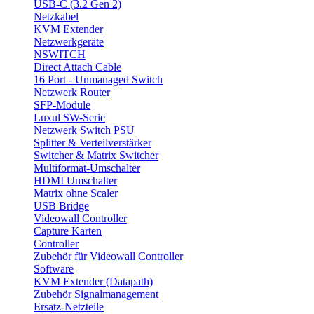
USB-C (3.2 Gen 2)
Netzkabel
KVM Extender
Netzwerkgeräte
NSWITCH
Direct Attach Cable
16 Port - Unmanaged Switch
Netzwerk Router
SFP-Module
Luxul SW-Serie
Netzwerk Switch PSU
Splitter & Verteilverstärker
Switcher & Matrix Switcher
Multiformat-Umschalter
HDMI Umschalter
Matrix ohne Scaler
USB Bridge
Videowall Controller
Capture Karten
Controller
Zubehör für Videowall Controller
Software
KVM Extender (Datapath)
Zubehör Signalmanagement
Ersatz-Netzteile