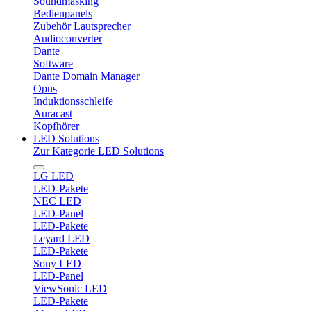
Soundmasking
Bedienpanels
Zubehör Lautsprecher
Audioconverter
Dante
Software
Dante Domain Manager
Opus
Induktionsschleife
Auracast
Kopfhörer
LED Solutions
Zur Kategorie LED Solutions
LG LED
LED-Pakete
NEC LED
LED-Panel
LED-Pakete
Leyard LED
LED-Pakete
Sony LED
LED-Panel
ViewSonic LED
LED-Pakete