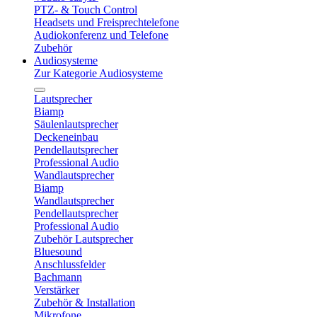
PTZ- & Touch Control
Headsets und Freisprechtelefone
Audiokonferenz und Telefone
Zubehör
Audiosysteme
Zur Kategorie Audiosysteme
Lautsprecher
Biamp
Säulenlautsprecher
Deckeneinbau
Pendellautsprecher
Professional Audio
Wandlautsprecher
Biamp
Wandlautsprecher
Pendellautsprecher
Professional Audio
Zubehör Lautsprecher
Bluesound
Anschlussfelder
Bachmann
Verstärker
Zubehör & Installation
Mikrofone