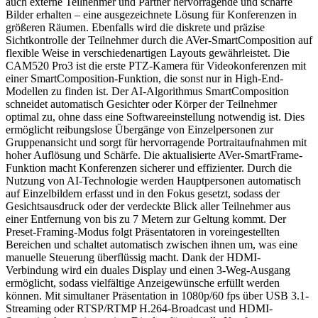
auch externe Teilnehmer und Partner hervorragende und scharfe
Bilder erhalten – eine ausgezeichnete Lösung für Konferenzen in
größeren Räumen. Ebenfalls wird die diskrete und präzise
Sichtkontrolle der Teilnehmer durch die AVer-SmartComposition auf
flexible Weise in verschiedenartigen Layouts gewährleistet. Die
CAM520 Pro3 ist die erste PTZ-Kamera für Videokonferenzen mit
einer SmartComposition-Funktion, die sonst nur in High-End-
Modellen zu finden ist. Der AI-Algorithmus SmartComposition
schneidet automatisch Gesichter oder Körper der Teilnehmer
optimal zu, ohne dass eine Softwareeinstellung notwendig ist. Dies
ermöglicht reibungslose Übergänge von Einzelpersonen zur
Gruppenansicht und sorgt für hervorragende Portraitaufnahmen mit
hoher Auflösung und Schärfe. Die aktualisierte AVer-SmartFrame-
Funktion macht Konferenzen sicherer und effizienter. Durch die
Nutzung von AI-Technologie werden Hauptpersonen automatisch
auf Einzelbildern erfasst und in den Fokus gesetzt, sodass der
Gesichtsausdruck oder der verdeckte Blick aller Teilnehmer aus
einer Entfernung von bis zu 7 Metern zur Geltung kommt. Der
Preset-Framing-Modus folgt Präsentatoren in voreingestellten
Bereichen und schaltet automatisch zwischen ihnen um, was eine
manuelle Steuerung überflüssig macht. Dank der HDMI-
Verbindung wird ein duales Display und einen 3-Weg-Ausgang
ermöglicht, sodass vielfältige Anzeigewünsche erfüllt werden
können. Mit simultaner Präsentation in 1080p/60 fps über USB 3.1-
Streaming oder RTSP/RTMP H.264-Broadcast und HDMI-