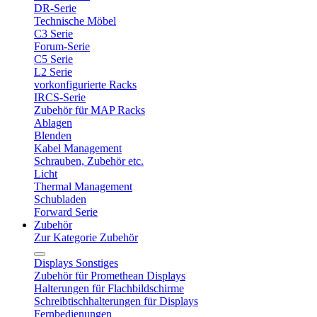
DR-Serie
Technische Möbel
C3 Serie
Forum-Serie
C5 Serie
L2 Serie
vorkonfigurierte Racks
IRCS-Serie
Zubehör für MAP Racks
Ablagen
Blenden
Kabel Management
Schrauben, Zubehör etc.
Licht
Thermal Management
Schubladen
Forward Serie
Zubehör
Zur Kategorie Zubehör
Displays Sonstiges
Zubehör für Promethean Displays
Halterungen für Flachbildschirme
Schreibtischhalterungen für Displays
Fernbedienungen