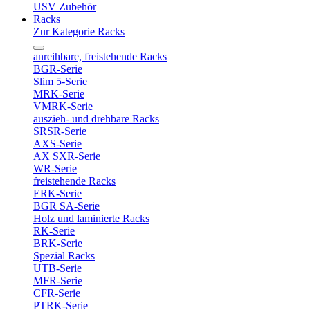
USV Zubehör
Racks
Zur Kategorie Racks
anreihbare, freistehende Racks
BGR-Serie
Slim 5-Serie
MRK-Serie
VMRK-Serie
auszieh- und drehbare Racks
SRSR-Serie
AXS-Serie
AX SXR-Serie
WR-Serie
freistehende Racks
ERK-Serie
BGR SA-Serie
Holz und laminierte Racks
RK-Serie
BRK-Serie
Spezial Racks
UTB-Serie
MFR-Serie
CFR-Serie
PTRK-Serie