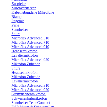
Zuspieler
Mischverstärker
Kabelgebundene Mikrofone
Biamp
Pagemic
Parle
Sennheiser
Shure
Microflex Advanced 310
Microflex Advanced 710
Microflex Advanced 910
Headsetmikrofon
Lavaliermikrofon
Microflex Advanced 920
Mikrofon Zubehör
Shure
Headsetmikrofon
Mikrofon Zubehör
Lavaliermikrofon
Microflex Advanced 310
Microflex Advanced 920
Grenzflächenmikrofon
Schwanenhalsmikrofon
Sennheiser TeamConnect
DSP, Mixer & Schnittstellen