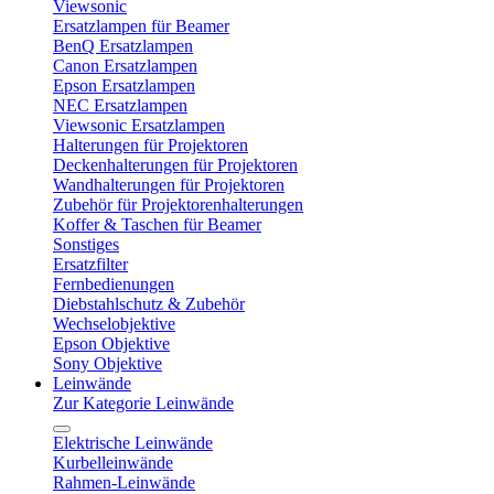
Viewsonic
Ersatzlampen für Beamer
BenQ Ersatzlampen
Canon Ersatzlampen
Epson Ersatzlampen
NEC Ersatzlampen
Viewsonic Ersatzlampen
Halterungen für Projektoren
Deckenhalterungen für Projektoren
Wandhalterungen für Projektoren
Zubehör für Projektorenhalterungen
Koffer & Taschen für Beamer
Sonstiges
Ersatzfilter
Fernbedienungen
Diebstahlschutz & Zubehör
Wechselobjektive
Epson Objektive
Sony Objektive
Leinwände
Zur Kategorie Leinwände
Elektrische Leinwände
Kurbelleinwände
Rahmen-Leinwände