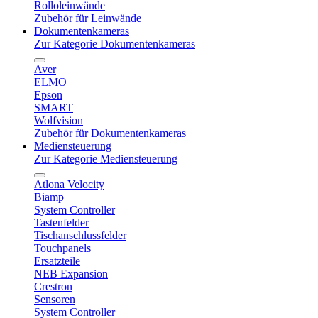
Rolloleinwände
Zubehör für Leinwände
Dokumentenkameras
Zur Kategorie Dokumentenkameras
Aver
ELMO
Epson
SMART
Wolfvision
Zubehör für Dokumentenkameras
Mediensteuerung
Zur Kategorie Mediensteuerung
Atlona Velocity
Biamp
System Controller
Tastenfelder
Tischanschlussfelder
Touchpanels
Ersatzteile
NEB Expansion
Crestron
Sensoren
System Controller