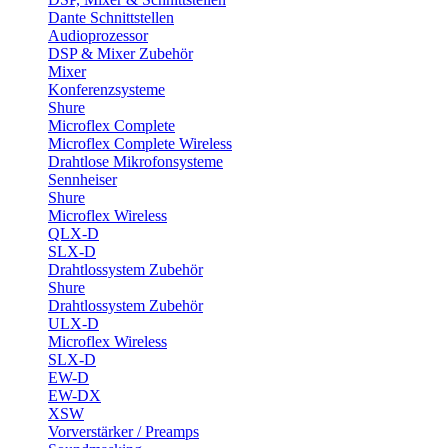
Dante Schnittstellen
Audioprozessor
DSP & Mixer Zubehör
Mixer
Konferenzsysteme
Shure
Microflex Complete
Microflex Complete Wireless
Drahtlose Mikrofonsysteme
Sennheiser
Shure
Microflex Wireless
QLX-D
SLX-D
Drahtlossystem Zubehör
Shure
Drahtlossystem Zubehör
ULX-D
Microflex Wireless
SLX-D
EW-D
EW-DX
XSW
Vorverstärker / Preamps