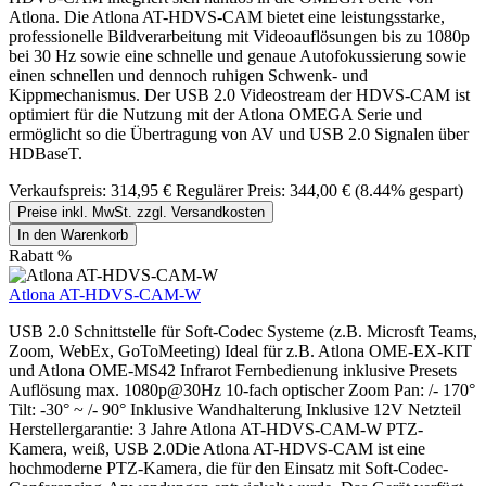
Atlona. Die Atlona AT-HDVS-CAM bietet eine leistungsstarke,
professionelle Bildverarbeitung mit Videoauflösungen bis zu 1080p
bei 30 Hz sowie eine schnelle und genaue Autofokussierung sowie
einen schnellen und dennoch ruhigen Schwenk- und
Kippmechanismus. Der USB 2.0 Videostream der HDVS-CAM ist
optimiert für die Nutzung mit der Atlona OMEGA Serie und
ermöglicht so die Übertragung von AV und USB 2.0 Signalen über
HDBaseT.
Verkaufspreis:
314,95 €
Regulärer Preis:
344,00 €
(8.44% gespart)
Preise inkl. MwSt. zzgl. Versandkosten
In den Warenkorb
Rabatt
%
Atlona AT-HDVS-CAM-W
USB 2.0 Schnittstelle für Soft-Codec Systeme (z.B. Microsft Teams,
Zoom, WebEx, GoToMeeting) Ideal für z.B. Atlona OME-EX-KIT
und Atlona OME-MS42 Infrarot Fernbedienung inklusive Presets
Auflösung max. 1080p@30Hz 10-fach optischer Zoom Pan: /- 170°
Tilt: -30° ~ /- 90° Inklusive Wandhalterung Inklusive 12V Netzteil
Herstellergarantie: 3 Jahre Atlona AT-HDVS-CAM-W PTZ-
Kamera, weiß, USB 2.0Die Atlona AT-HDVS-CAM ist eine
hochmoderne PTZ-Kamera, die für den Einsatz mit Soft-Codec-