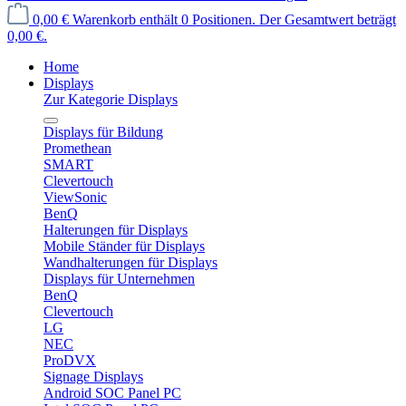
0,00 €
Warenkorb enthält 0 Positionen. Der Gesamtwert beträgt
0,00 €.
Home
Displays
Zur Kategorie Displays
Displays für Bildung
Promethean
SMART
Clevertouch
ViewSonic
BenQ
Halterungen für Displays
Mobile Ständer für Displays
Wandhalterungen für Displays
Displays für Unternehmen
BenQ
Clevertouch
LG
NEC
ProDVX
Signage Displays
Android SOC Panel PC