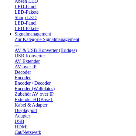
Absen LED
LED-Panel
LED-Pakete
Sharp LED
LED-Panel
LED-Pakete
Signalmanagement
Zur Kategorie Signalmanagement
AV & USB Konverter (Bridges)
USB Konverter
AV Extender
AV over IP
Decoder
Encoder
Encoder / Decoder
Encoder (Wallplates)
Zubehör AV over IP
Extender HDBaseT
Kabel & Adapter
Displayport
Adapter
USB
HDMI
Cat/Netzwerk