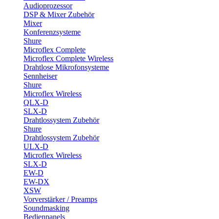
Audioprozessor
DSP & Mixer Zubehör
Mixer
Konferenzsysteme
Shure
Microflex Complete
Microflex Complete Wireless
Drahtlose Mikrofonsysteme
Sennheiser
Shure
Microflex Wireless
QLX-D
SLX-D
Drahtlossystem Zubehör
Shure
Drahtlossystem Zubehör
ULX-D
Microflex Wireless
SLX-D
EW-D
EW-DX
XSW
Vorverstärker / Preamps
Soundmasking
Bedienpanels