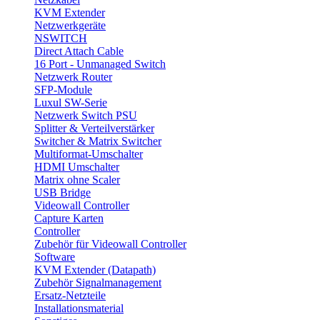
KVM Extender
Netzwerkgeräte
NSWITCH
Direct Attach Cable
16 Port - Unmanaged Switch
Netzwerk Router
SFP-Module
Luxul SW-Serie
Netzwerk Switch PSU
Splitter & Verteilverstärker
Switcher & Matrix Switcher
Multiformat-Umschalter
HDMI Umschalter
Matrix ohne Scaler
USB Bridge
Videowall Controller
Capture Karten
Controller
Zubehör für Videowall Controller
Software
KVM Extender (Datapath)
Zubehör Signalmanagement
Ersatz-Netzteile
Installationsmaterial