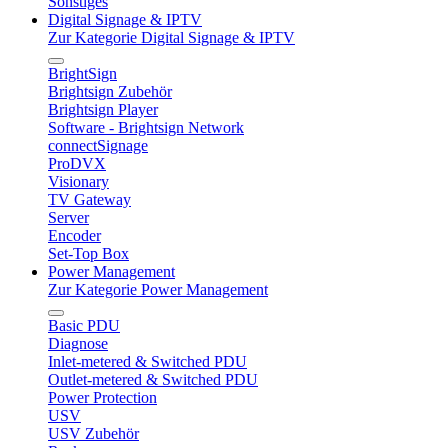
Sonstiges
Digital Signage & IPTV
Zur Kategorie Digital Signage & IPTV
BrightSign
Brightsign Zubehör
Brightsign Player
Software - Brightsign Network
connectSignage
ProDVX
Visionary
TV Gateway
Server
Encoder
Set-Top Box
Power Management
Zur Kategorie Power Management
Basic PDU
Diagnose
Inlet-metered & Switched PDU
Outlet-metered & Switched PDU
Power Protection
USV
USV Zubehör