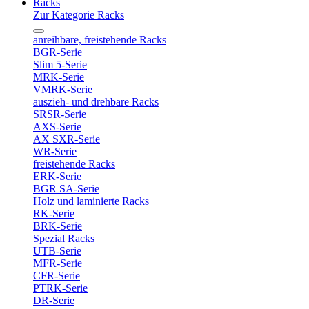
Racks
Zur Kategorie Racks
anreihbare, freistehende Racks
BGR-Serie
Slim 5-Serie
MRK-Serie
VMRK-Serie
auszieh- und drehbare Racks
SRSR-Serie
AXS-Serie
AX SXR-Serie
WR-Serie
freistehende Racks
ERK-Serie
BGR SA-Serie
Holz und laminierte Racks
RK-Serie
BRK-Serie
Spezial Racks
UTB-Serie
MFR-Serie
CFR-Serie
PTRK-Serie
DR-Serie