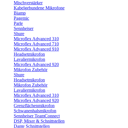
Mischverstärker
Kabelgebundene Mikrofone
Biamp
Pagemic
Parle
Sennheiser
Shure
Microflex Advanced 310
Microflex Advanced 710
Microflex Advanced 910
Headsetmikrofon
Lavaliermikrofon
Microflex Advanced 920
Mikrofon Zubehör
Shure
Headsetmikrofon
Mikrofon Zubehör
Lavaliermikrofon
Microflex Advanced 310
Microflex Advanced 920
Grenzflächenmikrofon
Schwanenhalsmikrofon
Sennheiser TeamConnect
DSP, Mixer & Schnittstellen
Dante Schnittstellen