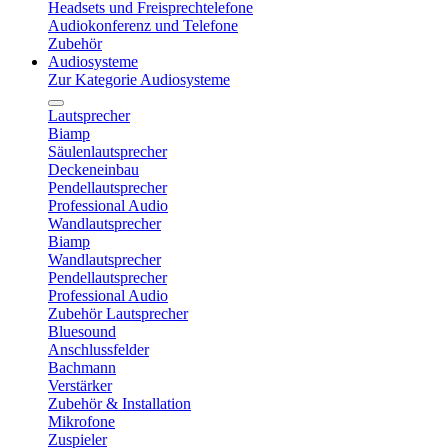
Headsets und Freisprechtelefone
Audiokonferenz und Telefone
Zubehör
Audiosysteme
Zur Kategorie Audiosysteme
Lautsprecher
Biamp
Säulenlautsprecher
Deckeneinbau
Pendellautsprecher
Professional Audio
Wandlautsprecher
Biamp
Wandlautsprecher
Pendellautsprecher
Professional Audio
Zubehör Lautsprecher
Bluesound
Anschlussfelder
Bachmann
Verstärker
Zubehör & Installation
Mikrofone
Zuspieler