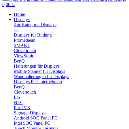
0,00 €.
Home
Displays
Zur Kategorie Displays
Displays für Bildung
Promethean
SMART
Clevertouch
ViewSonic
BenQ
Halterungen für Displays
Mobile Ständer für Displays
Wandhalterungen für Displays
Displays für Unternehmen
BenQ
Clevertouch
LG
NEC
ProDVX
Signage Displays
Android SOC Panel PC
Intel SOC Panel PC
Touch Monitor Displays