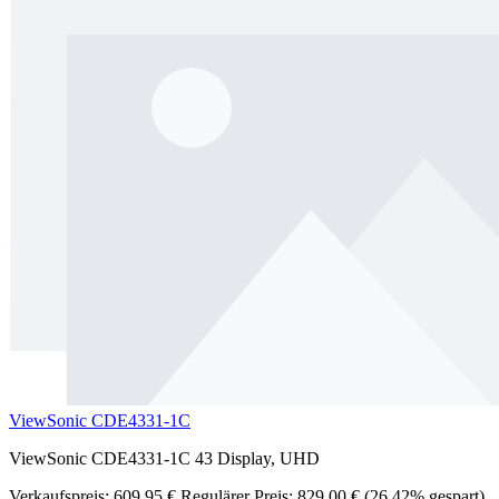
ViewSonic CDE4331-1C
ViewSonic CDE4331-1C 43 Display, UHD
Verkaufspreis:
609,95 €
Regulärer Preis:
829,00 €
(26.42% gespart)