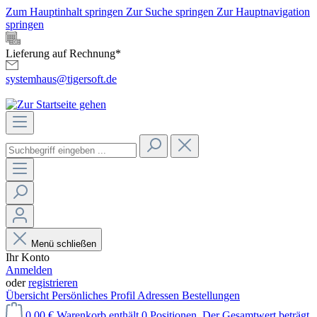
Zum Hauptinhalt springen
Zur Suche springen
Zur Hauptnavigation
springen
Lieferung auf Rechnung*
systemhaus@tigersoft.de
Menü schließen
Ihr Konto
Anmelden
oder
registrieren
Übersicht
Persönliches Profil
Adressen
Bestellungen
0,00 €
Warenkorb enthält 0 Positionen. Der Gesamtwert beträgt