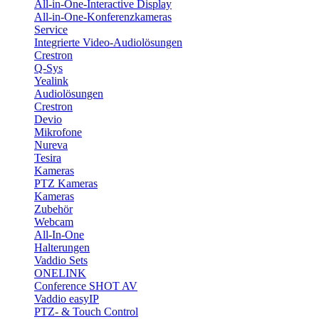
All-in-One-Interactive Display
All-in-One-Konferenzkameras
Service
Integrierte Video-Audiolösungen
Crestron
Q-Sys
Yealink
Audiolösungen
Crestron
Devio
Mikrofone
Nureva
Tesira
Kameras
PTZ Kameras
Kameras
Zubehör
Webcam
All-In-One
Halterungen
Vaddio Sets
ONELINK
Conference SHOT AV
Vaddio easyIP
PTZ- & Touch Control