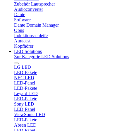
Zubehör Lautsprecher
Audioconverter
Dante
Software
Dante Domain Manager
Opus
Induktionsschleife
Auracast
Kopfhörer
LED Solutions
Zur Kategorie LED Solutions
LG LED
LED-Pakete
NEC LED
LED-Panel
LED-Pakete
Leyard LED
LED-Pakete
Sony LED
LED-Panel
ViewSonic LED
LED-Pakete
Absen LED
LED-Panel