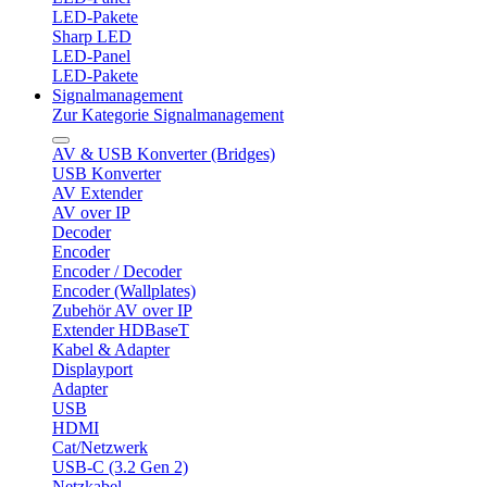
LED-Pakete
Sharp LED
LED-Panel
LED-Pakete
Signalmanagement
Zur Kategorie Signalmanagement
AV & USB Konverter (Bridges)
USB Konverter
AV Extender
AV over IP
Decoder
Encoder
Encoder / Decoder
Encoder (Wallplates)
Zubehör AV over IP
Extender HDBaseT
Kabel & Adapter
Displayport
Adapter
USB
HDMI
Cat/Netzwerk
USB-C (3.2 Gen 2)
Netzkabel