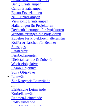
BenQ Ersatzlampen
Canon Ersatzlampen
Epson Ersatzlampen
NEC Ersatzlampen
Viewsonic Ersatzlampen
Halterungen für Projektoren
Deckenhalterungen für Projektoren
Wandhalterungen für Projektoren
Zubehör für Projektorenhalterungen
Koffer & Taschen für Beamer
Sonstiges
Ersatzfilter
Fernbedienungen
Diebstahlschutz & Zubehör
Wechselobjektive
Epson Objektive
Sony Objektive
Leinwände
Zur Kategorie Leinwände
Elektrische Leinwände
Kurbelleinwände
Rahmen-Leinwände
Rolloleinwände