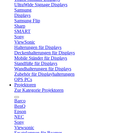
UltraWide Signage Displays
Samsung
Displays
Samsung Flip
Sharp
SMART
Sony
ViewSonic
Halterungen für Displays
Deckenhalterungen für Displays
Mobile Ständer für Displays
Standfüße für Displays
Wandhalterungen für Displays
Zubehör für Displayhalterungen
OPS PCs
Projektoren
Zur Kategorie Projektoren
Barco
BenQ
Epson
NEC
Sony
Viewsonic
Ersatzlampen für Beamer