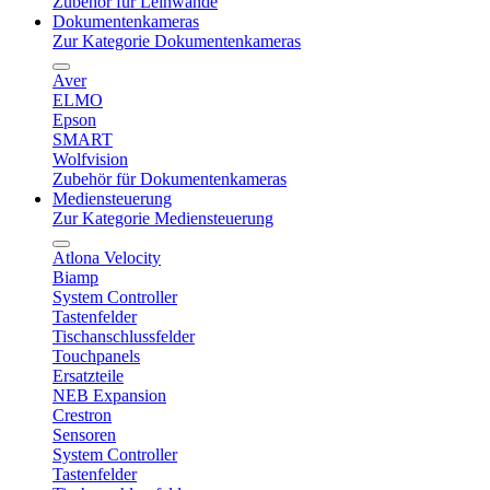
Zubehör für Leinwände
Dokumentenkameras
Zur Kategorie Dokumentenkameras
Aver
ELMO
Epson
SMART
Wolfvision
Zubehör für Dokumentenkameras
Mediensteuerung
Zur Kategorie Mediensteuerung
Atlona Velocity
Biamp
System Controller
Tastenfelder
Tischanschlussfelder
Touchpanels
Ersatzteile
NEB Expansion
Crestron
Sensoren
System Controller
Tastenfelder