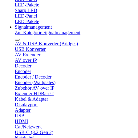
LED-Pakete
Sharp LED
LED-Panel
LED-Pakete
Signalmanagement
Zur Kategorie Signalmanagement
AV & USB Konverter (Bridges)
USB Konverter
AV Extender
AV over IP
Decoder
Encoder
Encoder / Decoder
Encoder (Wallplates)
Zubehör AV over IP
Extender HDBaseT
Kabel & Adapter
Displayport
Adapter
USB
HDMI
Cat/Netzwerk
USB-C (3.2 Gen 2)
Netzkabel