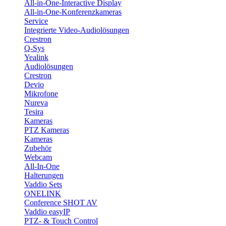
All-in-One-Interactive Display
All-in-One-Konferenzkameras
Service
Integrierte Video-Audiolösungen
Crestron
Q-Sys
Yealink
Audiolösungen
Crestron
Devio
Mikrofone
Nureva
Tesira
Kameras
PTZ Kameras
Kameras
Zubehör
Webcam
All-In-One
Halterungen
Vaddio Sets
ONELINK
Conference SHOT AV
Vaddio easyIP
PTZ- & Touch Control