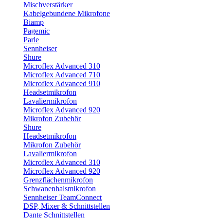
Mischverstärker
Kabelgebundene Mikrofone
Biamp
Pagemic
Parle
Sennheiser
Shure
Microflex Advanced 310
Microflex Advanced 710
Microflex Advanced 910
Headsetmikrofon
Lavaliermikrofon
Microflex Advanced 920
Mikrofon Zubehör
Shure
Headsetmikrofon
Mikrofon Zubehör
Lavaliermikrofon
Microflex Advanced 310
Microflex Advanced 920
Grenzflächenmikrofon
Schwanenhalsmikrofon
Sennheiser TeamConnect
DSP, Mixer & Schnittstellen
Dante Schnittstellen