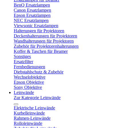
BenQ Ersatzlampen
Canon Ersatzlampen
Epson Ersatzlampen
NEC Ersatzlampen
Viewsonic Ersatzlampen
Halterungen für Projektoren
Deckenhalterungen für Projektoren
Wandhalterungen für Projektoren
Zubehör für Projektorenhalterungen
Koffer & Taschen für Beamer
Sonstiges
Ersatzfilter
Fernbedienungen
Diebstahlschutz & Zubehör
Wechselobjektive
Epson Objektive
Sony Objektive
Leinwände
Zur Kategorie Leinwände
Elektrische Leinwände
Kurbelleinwände
Rahmen-Leinwände
Rolloleinwände