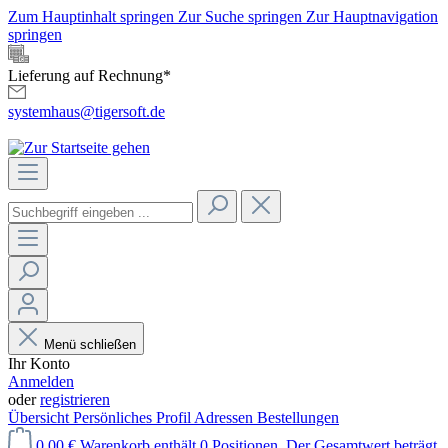
Zum Hauptinhalt springen
Zur Suche springen
Zur Hauptnavigation
springen
Lieferung auf Rechnung*
systemhaus@tigersoft.de
Menü schließen
Ihr Konto
Anmelden
oder
registrieren
Übersicht
Persönliches Profil
Adressen
Bestellungen
0,00 €
Warenkorb enthält 0 Positionen. Der Gesamtwert beträgt