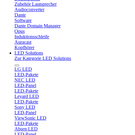
Zubehör Lautsprecher
Audioconverter
Dante
Software
Dante Domain Manager
Opus
Induktionsschleife
Auracast
Kopfhörer
LED Solutions
Zur Kategorie LED Solutions
LG LED
LED-Pakete
NEC LED
LED-Panel
LED-Pakete
Leyard LED
LED-Pakete
Sony LED
LED-Panel
ViewSonic LED
LED-Pakete
Absen LED
LED-Panel