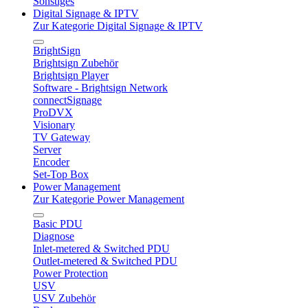
Sonstiges
Digital Signage & IPTV
Zur Kategorie Digital Signage & IPTV
BrightSign
Brightsign Zubehör
Brightsign Player
Software - Brightsign Network
connectSignage
ProDVX
Visionary
TV Gateway
Server
Encoder
Set-Top Box
Power Management
Zur Kategorie Power Management
Basic PDU
Diagnose
Inlet-metered & Switched PDU
Outlet-metered & Switched PDU
Power Protection
USV
USV Zubehör