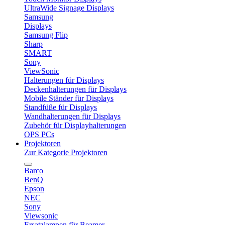
UltraWide Signage Displays
Samsung
Displays
Samsung Flip
Sharp
SMART
Sony
ViewSonic
Halterungen für Displays
Deckenhalterungen für Displays
Mobile Ständer für Displays
Standfüße für Displays
Wandhalterungen für Displays
Zubehör für Displayhalterungen
OPS PCs
Projektoren
Zur Kategorie Projektoren
Barco
BenQ
Epson
NEC
Sony
Viewsonic
Ersatzlampen für Beamer