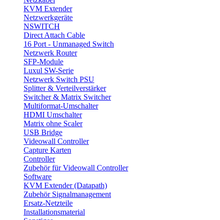
KVM Extender
Netzwerkgeräte
NSWITCH
Direct Attach Cable
16 Port - Unmanaged Switch
Netzwerk Router
SFP-Module
Luxul SW-Serie
Netzwerk Switch PSU
Splitter & Verteilverstärker
Switcher & Matrix Switcher
Multiformat-Umschalter
HDMI Umschalter
Matrix ohne Scaler
USB Bridge
Videowall Controller
Capture Karten
Controller
Zubehör für Videowall Controller
Software
KVM Extender (Datapath)
Zubehör Signalmanagement
Ersatz-Netzteile
Installationsmaterial