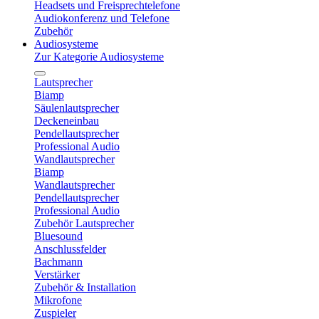
Headsets und Freisprechtelefone
Audiokonferenz und Telefone
Zubehör
Audiosysteme
Zur Kategorie Audiosysteme
Lautsprecher
Biamp
Säulenlautsprecher
Deckeneinbau
Pendellautsprecher
Professional Audio
Wandlautsprecher
Biamp
Wandlautsprecher
Pendellautsprecher
Professional Audio
Zubehör Lautsprecher
Bluesound
Anschlussfelder
Bachmann
Verstärker
Zubehör & Installation
Mikrofone
Zuspieler