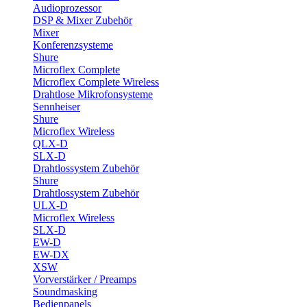
Audioprozessor
DSP & Mixer Zubehör
Mixer
Konferenzsysteme
Shure
Microflex Complete
Microflex Complete Wireless
Drahtlose Mikrofonsysteme
Sennheiser
Shure
Microflex Wireless
QLX-D
SLX-D
Drahtlossystem Zubehör
Shure
Drahtlossystem Zubehör
ULX-D
Microflex Wireless
SLX-D
EW-D
EW-DX
XSW
Vorverstärker / Preamps
Soundmasking
Bedienpanels