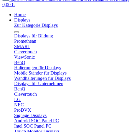
0,00 €.
Home
Displays
Zur Kategorie Displays
Displays für Bildung
Promethean
SMART
Clevertouch
ViewSonic
BenQ
Halterungen für Displays
Mobile Ständer für Displays
Wandhalterungen für Displays
Displays für Unternehmen
BenQ
Clevertouch
LG
NEC
ProDVX
Signage Displays
Android SOC Panel PC
Intel SOC Panel PC
Touch Monitor Displays