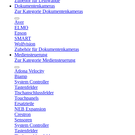
Zubehör für Leinwände
Dokumentenkameras
Zur Kategorie Dokumentenkameras
Aver
ELMO
Epson
SMART
Wolfvision
Zubehör für Dokumentenkameras
Mediensteuerung
Zur Kategorie Mediensteuerung
Atlona Velocity
Biamp
System Controller
Tastenfelder
Tischanschlussfelder
Touchpanels
Ersatzteile
NEB Expansion
Crestron
Sensoren
System Controller
Tastenfelder