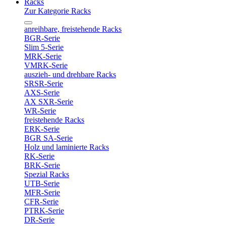
Racks
Zur Kategorie Racks
anreihbare, freistehende Racks
BGR-Serie
Slim 5-Serie
MRK-Serie
VMRK-Serie
auszieh- und drehbare Racks
SRSR-Serie
AXS-Serie
AX SXR-Serie
WR-Serie
freistehende Racks
ERK-Serie
BGR SA-Serie
Holz und laminierte Racks
RK-Serie
BRK-Serie
Spezial Racks
UTB-Serie
MFR-Serie
CFR-Serie
PTRK-Serie
DR-Serie