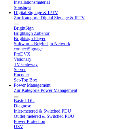
Installationsmaterial
Sonstiges
Digital Signage & IPTV
Zur Kategorie Digital Signage & IPTV
BrightSign
Brightsign Zubehör
Brightsign Player
Software - Brightsign Network
connectSignage
ProDVX
Visionary
TV Gateway
Server
Encoder
Set-Top Box
Power Management
Zur Kategorie Power Management
Basic PDU
Diagnose
Inlet-metered & Switched PDU
Outlet-metered & Switched PDU
Power Protection
USV