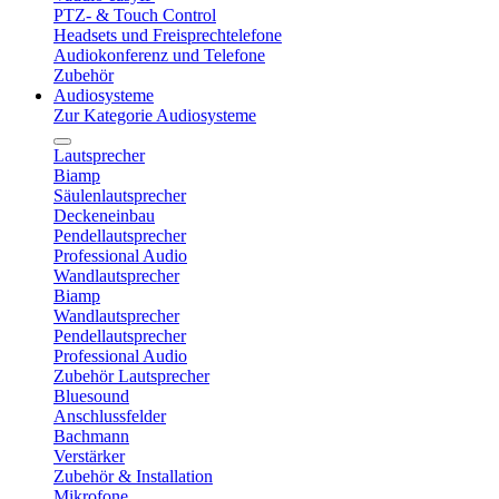
PTZ- & Touch Control
Headsets und Freisprechtelefone
Audiokonferenz und Telefone
Zubehör
Audiosysteme
Zur Kategorie Audiosysteme
Lautsprecher
Biamp
Säulenlautsprecher
Deckeneinbau
Pendellautsprecher
Professional Audio
Wandlautsprecher
Biamp
Wandlautsprecher
Pendellautsprecher
Professional Audio
Zubehör Lautsprecher
Bluesound
Anschlussfelder
Bachmann
Verstärker
Zubehör & Installation
Mikrofone