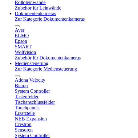
Rolloleinwände
Zubehör für Leinwände
Dokumentenkameras
Zur Kategorie Dokumentenkameras
Aver
ELMO
Epson
SMART
Wolfvision
Zubehör für Dokumentenkameras
Mediensteuerung
Zur Kategorie Mediensteuerung
Atlona Velocity
Biamp
System Controller
Tastenfelder
Tischanschlussfelder
Touchpanels
Ersatzteile
NEB Expansion
Crestron
Sensoren
System Controller