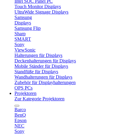
Intel SOC Panel PC
Touch Monitor Displays
UltraWide Signage Displays
Samsung
Displays
Samsung Flip
Sharp
SMART
Sony
ViewSonic
Halterungen für Displays
Deckenhalterungen für Displays
Mobile Ständer für Displays
Standfüße für Displays
Wandhalterungen für Displays
Zubehör für Displayhalterungen
OPS PCs
Projektoren
Zur Kategorie Projektoren
Barco
BenQ
Epson
NEC
Sony