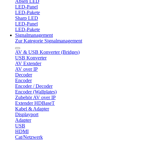
Absen LED
LED-Panel
LED-Pakete
Sharp LED
LED-Panel
LED-Pakete
Signalmanagement
Zur Kategorie Signalmanagement
AV & USB Konverter (Bridges)
USB Konverter
AV Extender
AV over IP
Decoder
Encoder
Encoder / Decoder
Encoder (Wallplates)
Zubehör AV over IP
Extender HDBaseT
Kabel & Adapter
Displayport
Adapter
USB
HDMI
Cat/Netzwerk