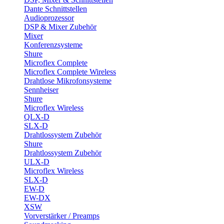
Dante Schnittstellen
Audioprozessor
DSP & Mixer Zubehör
Mixer
Konferenzsysteme
Shure
Microflex Complete
Microflex Complete Wireless
Drahtlose Mikrofonsysteme
Sennheiser
Shure
Microflex Wireless
QLX-D
SLX-D
Drahtlossystem Zubehör
Shure
Drahtlossystem Zubehör
ULX-D
Microflex Wireless
SLX-D
EW-D
EW-DX
XSW
Vorverstärker / Preamps