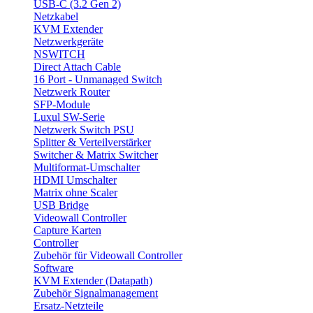
USB-C (3.2 Gen 2)
Netzkabel
KVM Extender
Netzwerkgeräte
NSWITCH
Direct Attach Cable
16 Port - Unmanaged Switch
Netzwerk Router
SFP-Module
Luxul SW-Serie
Netzwerk Switch PSU
Splitter & Verteilverstärker
Switcher & Matrix Switcher
Multiformat-Umschalter
HDMI Umschalter
Matrix ohne Scaler
USB Bridge
Videowall Controller
Capture Karten
Controller
Zubehör für Videowall Controller
Software
KVM Extender (Datapath)
Zubehör Signalmanagement
Ersatz-Netzteile