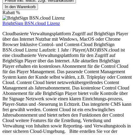
Preise inkl. MwSt. zzgl. Versandkosten
In den Warenkorb
Rabatt
%
BrightSign BSN.cloud Lizenz
Cloudbasierte Verwaltungsplattform Zugriff auf BrightSign Player
über das Internet Nutzbar mit Windows, MacOS oder Chrome
Browser Inklusive Control- und Content-Cloud BrightSign
BSN.cloud Lizenz Laufzeit: 1 Jahr / Player(ABO)BSN.cloud ist
eine cloudbasierte Verwaltungsplattform für den Zugriff auf
BrightSign Player über das Internet. Alle aktuellen BrightSign
Player erhalten ein kostenloses Abonnement für die Control Cloud
für das Player Management. Das passende Content Management
System kann der Kunde selbst wählen, z.B. Tripleplay oder Content
Cloud. Content Cloud bietet netzwerkübergreifendes Content
Management als Jahresabonnement. Das kostenlose Control Cloud
Abonnement für alle BrightSign Player bietet volle Kontrolle über
Ihr Signage Netzwerk sowie einen klaren Einrichtungs-prozess,
Player-Status und -Steuerung in Echtzeit. Das integrierte CMS kann
frei gewählt werden. Content Cloud ist ein erschwingliches
Jahresabonnement und bietet neben den Funktionen der Control
Cloud weitere Features für die Erstellung, Verteilung und
Verwaltung von Inhalten sowie Reporting- und Verwaltungstools in
einer sicheren Cloud-Umgebung. Bitte erstellen Sie vor der