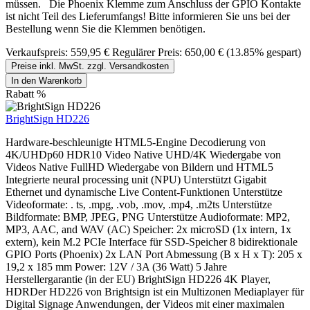
müssen. Die Phoenix Klemme zum Anschluss der GPIO Kontakte
ist nicht Teil des Lieferumfangs! Bitte informieren Sie uns bei der
Bestellung wenn Sie die Klemmen benötigen.
Verkaufspreis:
559,95 €
Regulärer Preis:
650,00 €
(13.85% gespart)
Preise inkl. MwSt. zzgl. Versandkosten
In den Warenkorb
Rabatt
%
BrightSign HD226
Hardware-beschleunigte HTML5-Engine Decodierung von
4K/UHDp60 HDR10 Video Native UHD/4K Wiedergabe von
Videos Native FullHD Wiedergabe von Bildern und HTML5
Integrierte neural processing unit (NPU) Unterstützt Gigabit
Ethernet und dynamische Live Content-Funktionen Unterstütze
Videoformate: . ts, .mpg, .vob, .mov, .mp4, .m2ts Unterstütze
Bildformate: BMP, JPEG, PNG Unterstütze Audioformate: MP2,
MP3, AAC, and WAV (AC) Speicher: 2x microSD (1x intern, 1x
extern), kein M.2 PCIe Interface für SSD-Speicher 8 bidirektionale
GPIO Ports (Phoenix) 2x LAN Port Abmessung (B x H x T): 205 x
19,2 x 185 mm Power: 12V / 3A (36 Watt) 5 Jahre
Herstellergarantie (in der EU) BrightSign HD226 4K Player,
HDRDer HD226 von Brightsign ist ein Multizonen Mediaplayer für
Digital Signage Anwendungen, der Videos mit einer maximalen