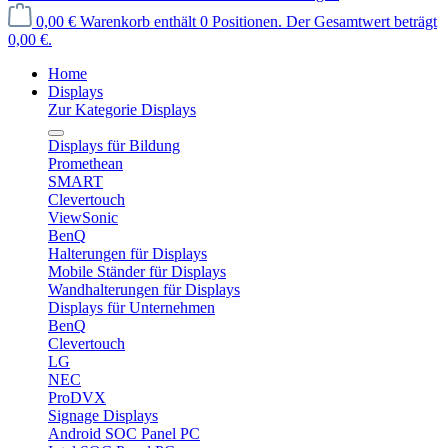
0,00 €
Warenkorb enthält 0 Positionen. Der Gesamtwert beträgt
0,00 €.
Home
Displays
Zur Kategorie Displays
Displays für Bildung
Promethean
SMART
Clevertouch
ViewSonic
BenQ
Halterungen für Displays
Mobile Ständer für Displays
Wandhalterungen für Displays
Displays für Unternehmen
BenQ
Clevertouch
LG
NEC
ProDVX
Signage Displays
Android SOC Panel PC