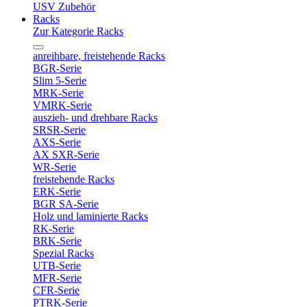
USV Zubehör
Racks
Zur Kategorie Racks
anreihbare, freistehende Racks
BGR-Serie
Slim 5-Serie
MRK-Serie
VMRK-Serie
auszieh- und drehbare Racks
SRSR-Serie
AXS-Serie
AX SXR-Serie
WR-Serie
freistehende Racks
ERK-Serie
BGR SA-Serie
Holz und laminierte Racks
RK-Serie
BRK-Serie
Spezial Racks
UTB-Serie
MFR-Serie
CFR-Serie
PTRK-Serie