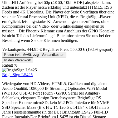
Ultra-HD Auflösung bei 60p (4K60, 10bit HDR) abspielen kann.
Zudem ist der Player netzwerkfähig und unterstützt HTML5, RSS
Feeds und 4K Upscaling. Die Player der Serie 6 verfügen über eine
separate Neural Processing Unit (NPU), die es BrightSign-Playern
ermöglicht, leistungsstarke KI-Anwendungen auszuführen, ohne
Kompromisse bei der Video- oder Grafikleistung eingehen zu
müssen. Die Phoenix Klemme zum Anschluss der GPIO Kontakte
ist nicht Teil des Lieferumfangs! Bitte informieren Sie uns bei der
Bestellung wenn Sie die Klemmen benötigen.
Verkaufspreis:
444,95 €
Regulärer Preis:
550,00 €
(19.1% gespart)
Preise inkl. MwSt. zzgl. Versandkosten
In den Warenkorb
Rabatt
%
BrightSign LS425
Wiedergabe von HD-Videos, HTML5, Grafiken und digitalem
Audio Qualität: 1080p60 IP-Streaming Optionales WiFi Modul
(WD105) USB-C Port (Touch - GPIO, Serial per Adapter)
Schlankes, elegantes Design Betriebssystem: BrightSignOS
Speicher: Externe microSD, kein M.2 PCIe Interface für NVME
SSD-Speicher Maße (B x H x T): 126.6 x 141.84 x 19.41 mm 5
Jahre Herstellergarantie (in der EU) BrightSign LS425 Full-HD
Player, InteraktivDer BrightSign LS425 ist ein Digital Signage