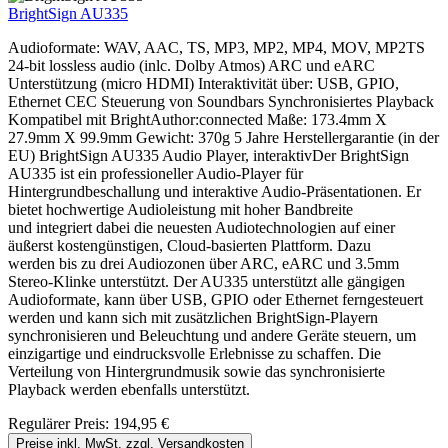
BrightSign AU335
Audioformate: WAV, AAC, TS, MP3, MP2, MP4, MOV, MP2TS
24-bit lossless audio (inlc. Dolby Atmos) ARC und eARC
Unterstützung (micro HDMI) Interaktivität über: USB, GPIO,
Ethernet CEC Steuerung von Soundbars Synchronisiertes Playback
Kompatibel mit BrightAuthor:connected Maße: 173.4mm X
27.9mm X 99.9mm Gewicht: 370g 5 Jahre Herstellergarantie (in der
EU) BrightSign AU335 Audio Player, interaktivDer BrightSign
AU335 ist ein professioneller Audio-Player für
Hintergrundbeschallung und interaktive Audio-Präsentationen. Er
bietet hochwertige Audioleistung mit hoher Bandbreite
und integriert dabei die neuesten Audiotechnologien auf einer
äußerst kostengünstigen, Cloud-basierten Plattform. Dazu
werden bis zu drei Audiozonen über ARC, eARC und 3.5mm
Stereo-Klinke unterstützt. Der AU335 unterstützt alle gängigen
Audioformate, kann über USB, GPIO oder Ethernet ferngesteuert
werden und kann sich mit zusätzlichen BrightSign-Playern
synchronisieren und Beleuchtung und andere Geräte steuern, um
einzigartige und eindrucksvolle Erlebnisse zu schaffen. Die
Verteilung von Hintergrundmusik sowie das synchronisierte
Playback werden ebenfalls unterstützt.
Regulärer Preis:
194,95 €
Preise inkl. MwSt. zzgl. Versandkosten