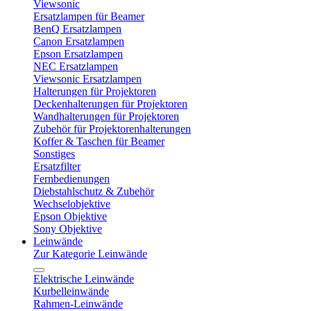
Viewsonic
Ersatzlampen für Beamer
BenQ Ersatzlampen
Canon Ersatzlampen
Epson Ersatzlampen
NEC Ersatzlampen
Viewsonic Ersatzlampen
Halterungen für Projektoren
Deckenhalterungen für Projektoren
Wandhalterungen für Projektoren
Zubehör für Projektorenhalterungen
Koffer & Taschen für Beamer
Sonstiges
Ersatzfilter
Fernbedienungen
Diebstahlschutz & Zubehör
Wechselobjektive
Epson Objektive
Sony Objektive
Leinwände
Zur Kategorie Leinwände
Elektrische Leinwände
Kurbelleinwände
Rahmen-Leinwände