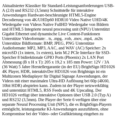
Aktualisierter Klassiker für Standard-Leistungsanforderungen USB-
A (2.0) und RS232 (3,5mm) Schnittstelle für interaktive
Anwendungen Hardware-beschleunigte HTML5-Engine
Decodierung von 4K/UHDp60 HDR10 Video Native UHD/4K
Wiedergabe von Videos Native FullHD Wiedergabe von Bildern
und HTML5 Integrierte neural processing unit (NPU) Unterstützt
Gigabit Ethernet und dynamische Live Content-Funktionen
Unterstütze Videoformate: . ts, .mpg, .vob, .mov, .mp4, .m2ts
Unterstütze Bildformate: BMP, JPEG, PNG Unterstütze
Audioformate: MP2, MP3, AAC, and WAV (AC) Speicher: 2x
microSD (1x intern, 1x extern), kein M.2 PCIe Interface für SSD-
Speicher 8 bidirektionale GPIO Ports (Phoenix) 2x LAN Port
Abmessung (B x H x T): 205 x 19,2 x 185 mm Power: 12V / 3A
(36 Watt) 5 Jahre Herstellergarantie (in der EU) BrightSign HD1026
4K Player, HDR, interaktivDer HD1026 von Brightsign ist ein
Multizonen Mediaplayer für Digital Signage Anwendungen, der
Videos mit einer maximalen Ultra-HD Auflösung bei 60p (4K60,
10bit HDR) abspielen kann. Zudem ist der Player netzwerkfähig
und unterstützt HTML5, RSS Feeds und 4K Upscaling. Der
HD1026 verfügt über interaktive Optionen über USB 2.0 (Typ A)
und RS232 (3,5mm). Die Player der Serie 6 verfügen über eine
separate Neural Processing Unit (NPU), die es BrightSign-Playern
ermöglicht, leistungsstarke KI-Anwendungen auszuführen, ohne
Kompromisse bei der Video- oder Grafikleistung eingehen zu