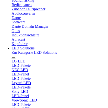
Soundmasking
Bedienpanels
Zubehör Lautsprecher
Audioconverter
Dante
Software
Dante Domain Manager
Opus
Induktionsschleife
Auracast
Kopfhörer
LED Solutions
Zur Kategorie LED Solutions
LG LED
LED-Pakete
NEC LED
LED-Panel
LED-Pakete
Leyard LED
LED-Pakete
Sony LED
LED-Panel
ViewSonic LED
LED-Pakete