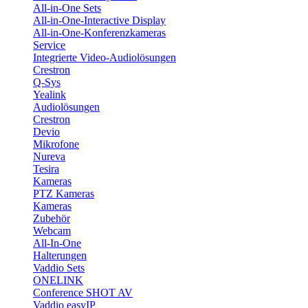
All-in-One Sets
All-in-One-Interactive Display
All-in-One-Konferenzkameras
Service
Integrierte Video-Audiolösungen
Crestron
Q-Sys
Yealink
Audiolösungen
Crestron
Devio
Mikrofone
Nureva
Tesira
Kameras
PTZ Kameras
Kameras
Zubehör
Webcam
All-In-One
Halterungen
Vaddio Sets
ONELINK
Conference SHOT AV
Vaddio easyIP