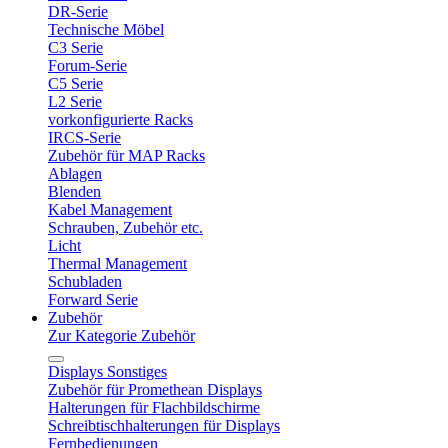
DR-Serie
Technische Möbel
C3 Serie
Forum-Serie
C5 Serie
L2 Serie
vorkonfigurierte Racks
IRCS-Serie
Zubehör für MAP Racks
Ablagen
Blenden
Kabel Management
Schrauben, Zubehör etc.
Licht
Thermal Management
Schubladen
Forward Serie
Zubehör
Zur Kategorie Zubehör
Displays Sonstiges
Zubehör für Promethean Displays
Halterungen für Flachbildschirme
Schreibtischhalterungen für Displays
Fernbedienungen