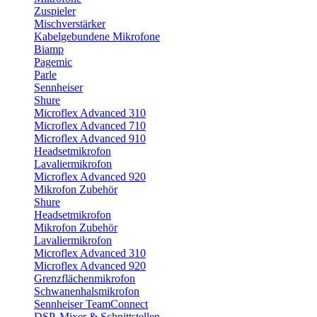
Zuspieler
Mischverstärker
Kabelgebundene Mikrofone
Biamp
Pagemic
Parle
Sennheiser
Shure
Microflex Advanced 310
Microflex Advanced 710
Microflex Advanced 910
Headsetmikrofon
Lavaliermikrofon
Microflex Advanced 920
Mikrofon Zubehör
Shure
Headsetmikrofon
Mikrofon Zubehör
Lavaliermikrofon
Microflex Advanced 310
Microflex Advanced 920
Grenzflächenmikrofon
Schwanenhalsmikrofon
Sennheiser TeamConnect
DSP, Mixer & Schnittstellen