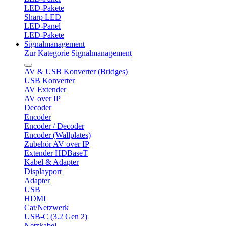
LED-Pakete
Sharp LED
LED-Panel
LED-Pakete
Signalmanagement
Zur Kategorie Signalmanagement
AV & USB Konverter (Bridges)
USB Konverter
AV Extender
AV over IP
Decoder
Encoder
Encoder / Decoder
Encoder (Wallplates)
Zubehör AV over IP
Extender HDBaseT
Kabel & Adapter
Displayport
Adapter
USB
HDMI
Cat/Netzwerk
USB-C (3.2 Gen 2)
Netzkabel