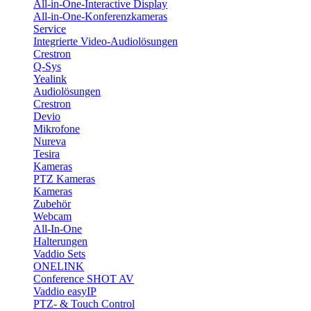
All-in-One-Interactive Display
All-in-One-Konferenzkameras
Service
Integrierte Video-Audiolösungen
Crestron
Q-Sys
Yealink
Audiolösungen
Crestron
Devio
Mikrofone
Nureva
Tesira
Kameras
PTZ Kameras
Kameras
Zubehör
Webcam
All-In-One
Halterungen
Vaddio Sets
ONELINK
Conference SHOT AV
Vaddio easyIP
PTZ- & Touch Control