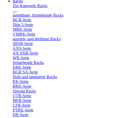
Racks
Zur Kategorie Racks
anreihbare, freistehende Racks
BGR-Serie
Slim 5-Serie
MRK-Serie
VMRK-Serie
auszieh- und drehbare Racks
SRSR-Serie
AXS-Serie
AX SXR-Serie
WR-Serie
freistehende Racks
ERK-Serie
BGR SA-Serie
Holz und laminierte Racks
RK-Serie
BRK-Serie
Spezial Racks
UTB-Serie
MFR-Serie
CFR-Serie
PTRK-Serie
DR-Serie