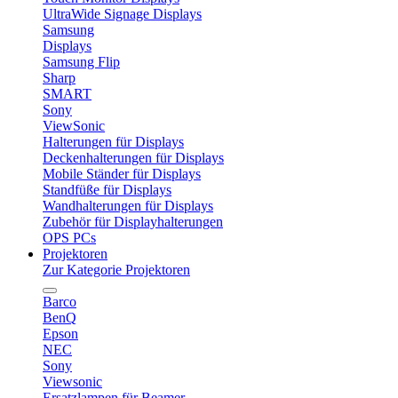
UltraWide Signage Displays
Samsung
Displays
Samsung Flip
Sharp
SMART
Sony
ViewSonic
Halterungen für Displays
Deckenhalterungen für Displays
Mobile Ständer für Displays
Standfüße für Displays
Wandhalterungen für Displays
Zubehör für Displayhalterungen
OPS PCs
Projektoren
Zur Kategorie Projektoren
Barco
BenQ
Epson
NEC
Sony
Viewsonic
Ersatzlampen für Beamer