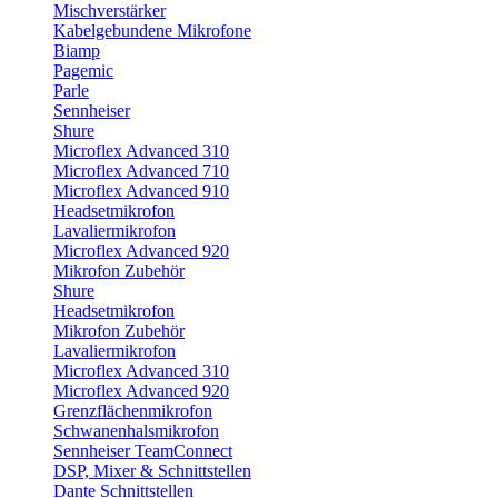
Mischverstärker
Kabelgebundene Mikrofone
Biamp
Pagemic
Parle
Sennheiser
Shure
Microflex Advanced 310
Microflex Advanced 710
Microflex Advanced 910
Headsetmikrofon
Lavaliermikrofon
Microflex Advanced 920
Mikrofon Zubehör
Shure
Headsetmikrofon
Mikrofon Zubehör
Lavaliermikrofon
Microflex Advanced 310
Microflex Advanced 920
Grenzflächenmikrofon
Schwanenhalsmikrofon
Sennheiser TeamConnect
DSP, Mixer & Schnittstellen
Dante Schnittstellen