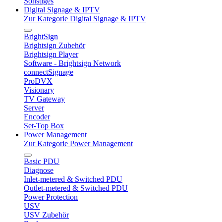
Sonstiges
Digital Signage & IPTV
Zur Kategorie Digital Signage & IPTV
BrightSign
Brightsign Zubehör
Brightsign Player
Software - Brightsign Network
connectSignage
ProDVX
Visionary
TV Gateway
Server
Encoder
Set-Top Box
Power Management
Zur Kategorie Power Management
Basic PDU
Diagnose
Inlet-metered & Switched PDU
Outlet-metered & Switched PDU
Power Protection
USV
USV Zubehör