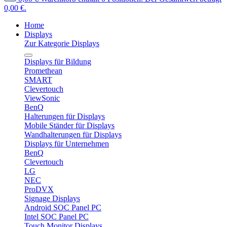
0,00 €.
Home
Displays
Zur Kategorie Displays
Displays für Bildung
Promethean
SMART
Clevertouch
ViewSonic
BenQ
Halterungen für Displays
Mobile Ständer für Displays
Wandhalterungen für Displays
Displays für Unternehmen
BenQ
Clevertouch
LG
NEC
ProDVX
Signage Displays
Android SOC Panel PC
Intel SOC Panel PC
Touch Monitor Displays