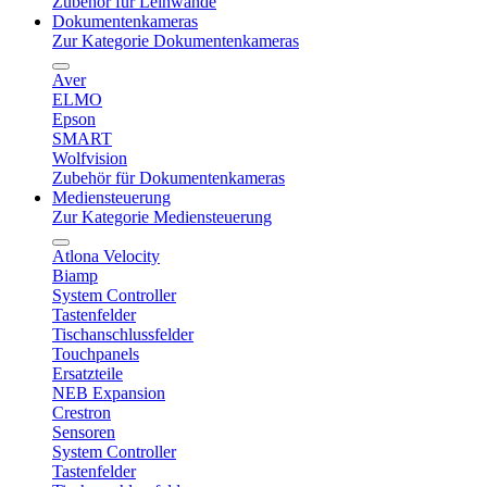
Zubehör für Leinwände
Dokumentenkameras
Zur Kategorie Dokumentenkameras
Aver
ELMO
Epson
SMART
Wolfvision
Zubehör für Dokumentenkameras
Mediensteuerung
Zur Kategorie Mediensteuerung
Atlona Velocity
Biamp
System Controller
Tastenfelder
Tischanschlussfelder
Touchpanels
Ersatzteile
NEB Expansion
Crestron
Sensoren
System Controller
Tastenfelder