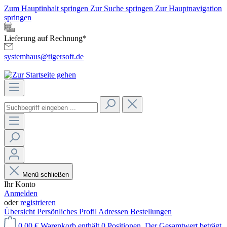
Zum Hauptinhalt springen
Zur Suche springen
Zur Hauptnavigation
springen
Lieferung auf Rechnung*
systemhaus@tigersoft.de
Menü schließen
Ihr Konto
Anmelden
oder
registrieren
Übersicht
Persönliches Profil
Adressen
Bestellungen
0,00 €
Warenkorb enthält 0 Positionen. Der Gesamtwert beträgt