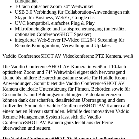
Bildqualität
10-fach optischer Zoom 74° Weitwinkel
USB 3.0 Verbindung für Collaboration-Anwendungen mit
Skype für Business, WebEx, Google etc.
UVC kompatibel, einfaches Plug & Play
Mikrofoneingänge und Lautsprecherausgang (unterstützt
optionalen ConferenceSHOT Speaker)
integrierter Web-Server IP-Video (H.264) Streaming für
Remote-Konfiguration, Verwaltung und Updates
Vaddio ConferenceSHOT AV Videokonferenz PTZ Kamera, weiß
Die Vaddio ConferenceSHOT AV Kamera in weiß mit 10-fach
optischem Zoom und 74° Weitwinkel eignet sich hervorragend
kleine bis mittlere Besprechungsräume sowie für Huddle Room
Anwendungen. Somit bietet die Vaddio ConferenceSHOT AV
Kamera die ideale Unterstützung für Firmen, Behörden sowie für
Gesundheits- und Bildungseinrichtungen. Videokonferenzen
können dank der scharfen, detailreichen Übertragung und dem
kraftvollen Sound der Vaddio ConferenceSHOT AV Kamera auf
einem neuen Niveau stattfinden. Mithilfe des innovativen Vaddio
Remote Management System lässt sich die Vaddio
ConferenceSHOT AV Kamera ganz leicht aus der Ferne
überwachen und steuern.
Die Vaddio ConferenceSHOT AV Kamera ist außerdem in