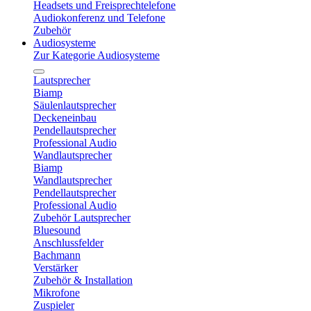
Headsets und Freisprechtelefone
Audiokonferenz und Telefone
Zubehör
Audiosysteme
Zur Kategorie Audiosysteme
Lautsprecher
Biamp
Säulenlautsprecher
Deckeneinbau
Pendellautsprecher
Professional Audio
Wandlautsprecher
Biamp
Wandlautsprecher
Pendellautsprecher
Professional Audio
Zubehör Lautsprecher
Bluesound
Anschlussfelder
Bachmann
Verstärker
Zubehör & Installation
Mikrofone
Zuspieler