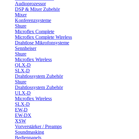
Audioprozessor
DSP & Mixer Zubehör
Mixer
Konferenzsysteme
Shure
Microflex Complete
Microflex Complete Wireless
Drahtlose Mikrofonsysteme
Sennheiser
Shure
Microflex Wireless
QLX-D
SLX-D
Drahtlossystem Zubehör
Shure
Drahtlossystem Zubehör
ULX-D
Microflex Wireless
SLX-D
EW-D
EW-DX
XSW
Vorverstärker / Preamps
Soundmasking
Bedienpanels