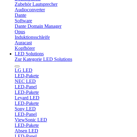
Zubehör Lautsprecher
Audioconverter
Dante
Software
Dante Domain Manager
Opus
Induktionsschleife
Auracast
Kopfhörer
LED Solutions
Zur Kategorie LED Solutions
LG LED
LED-Pakete
NEC LED
LED-Panel
LED-Pakete
Leyard LED
LED-Pakete
Sony LED
LED-Panel
ViewSonic LED
LED-Pakete
Absen LED
LED-Panel