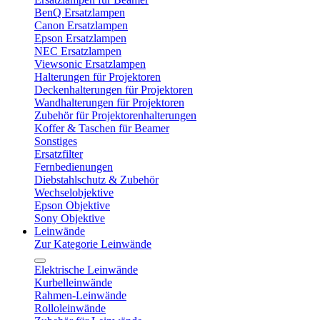
BenQ Ersatzlampen
Canon Ersatzlampen
Epson Ersatzlampen
NEC Ersatzlampen
Viewsonic Ersatzlampen
Halterungen für Projektoren
Deckenhalterungen für Projektoren
Wandhalterungen für Projektoren
Zubehör für Projektorenhalterungen
Koffer & Taschen für Beamer
Sonstiges
Ersatzfilter
Fernbedienungen
Diebstahlschutz & Zubehör
Wechselobjektive
Epson Objektive
Sony Objektive
Leinwände
Zur Kategorie Leinwände
Elektrische Leinwände
Kurbelleinwände
Rahmen-Leinwände
Rolloleinwände