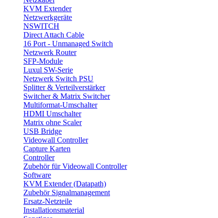
KVM Extender
Netzwerkgeräte
NSWITCH
Direct Attach Cable
16 Port - Unmanaged Switch
Netzwerk Router
SFP-Module
Luxul SW-Serie
Netzwerk Switch PSU
Splitter & Verteilverstärker
Switcher & Matrix Switcher
Multiformat-Umschalter
HDMI Umschalter
Matrix ohne Scaler
USB Bridge
Videowall Controller
Capture Karten
Controller
Zubehör für Videowall Controller
Software
KVM Extender (Datapath)
Zubehör Signalmanagement
Ersatz-Netzteile
Installationsmaterial