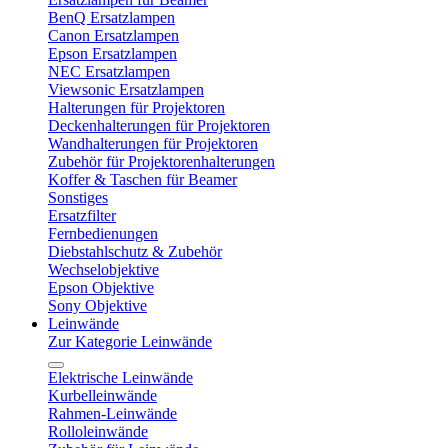
BenQ Ersatzlampen
Canon Ersatzlampen
Epson Ersatzlampen
NEC Ersatzlampen
Viewsonic Ersatzlampen
Halterungen für Projektoren
Deckenhalterungen für Projektoren
Wandhalterungen für Projektoren
Zubehör für Projektorenhalterungen
Koffer & Taschen für Beamer
Sonstiges
Ersatzfilter
Fernbedienungen
Diebstahlschutz & Zubehör
Wechselobjektive
Epson Objektive
Sony Objektive
Leinwände
Zur Kategorie Leinwände
Elektrische Leinwände
Kurbelleinwände
Rahmen-Leinwände
Rolloleinwände