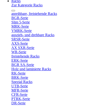
Racks
Zur Kategorie Racks
anreihbare, freistehende Racks
BGR-Serie
Slim 5-Serie
MRK-Serie
VMRK-Serie
auszieh- und drehbare Racks
SRSR-Serie
AXS-Serie
AX SXR-Serie
WR-Serie
freistehende Racks
ERK-Serie
BGR SA-Serie
Holz und laminierte Racks
RK-Serie
BRK-Serie
Spezial Racks
UTB-Serie
MFR-Serie
CFR-Serie
PTRK-Serie
DR-Serie