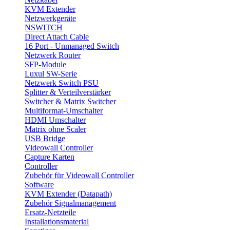
KVM Extender
Netzwerkgeräte
NSWITCH
Direct Attach Cable
16 Port - Unmanaged Switch
Netzwerk Router
SFP-Module
Luxul SW-Serie
Netzwerk Switch PSU
Splitter & Verteilverstärker
Switcher & Matrix Switcher
Multiformat-Umschalter
HDMI Umschalter
Matrix ohne Scaler
USB Bridge
Videowall Controller
Capture Karten
Controller
Zubehör für Videowall Controller
Software
KVM Extender (Datapath)
Zubehör Signalmanagement
Ersatz-Netzteile
Installationsmaterial