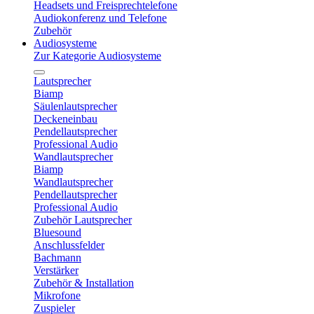
Headsets und Freisprechtelefone
Audiokonferenz und Telefone
Zubehör
Audiosysteme
Zur Kategorie Audiosysteme
Lautsprecher
Biamp
Säulenlautsprecher
Deckeneinbau
Pendellautsprecher
Professional Audio
Wandlautsprecher
Biamp
Wandlautsprecher
Pendellautsprecher
Professional Audio
Zubehör Lautsprecher
Bluesound
Anschlussfelder
Bachmann
Verstärker
Zubehör & Installation
Mikrofone
Zuspieler