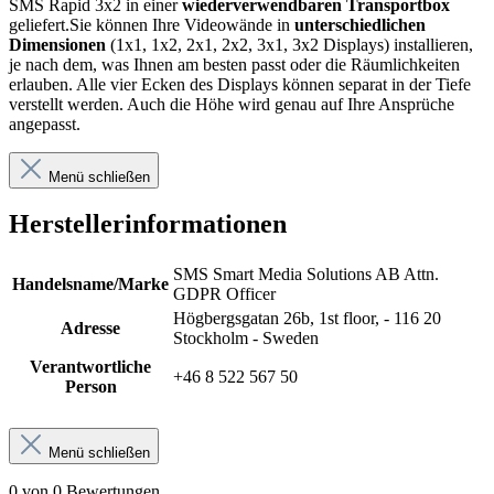
SMS Rapid 3x2 in einer
wiederverwendbaren Transportbox
geliefert.Sie können Ihre Videowände in
unterschiedlichen
Dimensionen
(1x1, 1x2, 2x1, 2x2, 3x1, 3x2 Displays) installieren,
je nach dem, was Ihnen am besten passt oder die Räumlichkeiten
erlauben. Alle vier Ecken des Displays können separat in der Tiefe
verstellt werden. Auch die Höhe wird genau auf Ihre Ansprüche
angepasst.
Menü schließen
Herstellerinformationen
SMS Smart Media Solutions AB Attn.
Handelsname/Marke
GDPR Officer
Högbergsgatan 26b, 1st floor, - 116 20
Adresse
Stockholm - Sweden
Verantwortliche
+46 8 522 567 50
Person
Menü schließen
0 von 0 Bewertungen