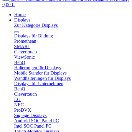
0,00 €.
Home
Displays
Zur Kategorie Displays
Displays für Bildung
Promethean
SMART
Clevertouch
ViewSonic
BenQ
Halterungen für Displays
Mobile Ständer für Displays
Wandhalterungen für Displays
Displays für Unternehmen
BenQ
Clevertouch
LG
NEC
ProDVX
Signage Displays
Android SOC Panel PC
Intel SOC Panel PC
Touch Monitor Displays