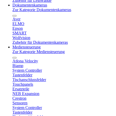
Zubehör für Leinwände
Dokumentenkameras
Zur Kategorie Dokumentenkameras
Aver
ELMO
Epson
SMART
Wolfvision
Zubehör für Dokumentenkameras
Mediensteuerung
Zur Kategorie Mediensteuerung
Atlona Velocity
Biamp
System Controller
Tastenfelder
Tischanschlussfelder
Touchpanels
Ersatzteile
NEB Expansion
Crestron
Sensoren
System Controller
Tastenfelder