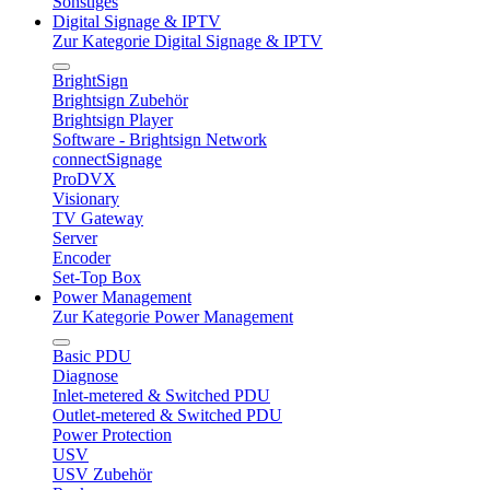
Sonstiges
Digital Signage & IPTV
Zur Kategorie Digital Signage & IPTV
BrightSign
Brightsign Zubehör
Brightsign Player
Software - Brightsign Network
connectSignage
ProDVX
Visionary
TV Gateway
Server
Encoder
Set-Top Box
Power Management
Zur Kategorie Power Management
Basic PDU
Diagnose
Inlet-metered & Switched PDU
Outlet-metered & Switched PDU
Power Protection
USV
USV Zubehör