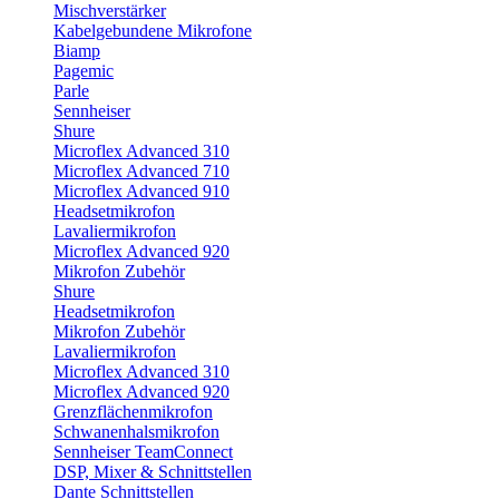
Mischverstärker
Kabelgebundene Mikrofone
Biamp
Pagemic
Parle
Sennheiser
Shure
Microflex Advanced 310
Microflex Advanced 710
Microflex Advanced 910
Headsetmikrofon
Lavaliermikrofon
Microflex Advanced 920
Mikrofon Zubehör
Shure
Headsetmikrofon
Mikrofon Zubehör
Lavaliermikrofon
Microflex Advanced 310
Microflex Advanced 920
Grenzflächenmikrofon
Schwanenhalsmikrofon
Sennheiser TeamConnect
DSP, Mixer & Schnittstellen
Dante Schnittstellen