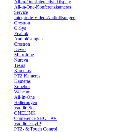
All-in-One-Interactive Display
All-in-One-Konferenzkameras
Service
Integrierte Video-Audiolösungen
Crestron
Q-Sys
Yealink
Audiolösungen
Crestron
Devio
Mikrofone
Nureva
Tesira
Kameras
PTZ Kameras
Kameras
Zubehör
Webcam
All-In-One
Halterungen
Vaddio Sets
ONELINK
Conference SHOT AV
Vaddio easyIP
PTZ- & Touch Control