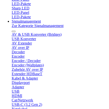
LED-Pakete
Sharp LED
LED-Panel
LED-Pakete
Signalmanagement
Zur Kategorie Signalmanagement
AV & USB Konverter (Bridges)
USB Konverter
AV Extender
AV over IP
Decoder
Encoder
Encoder / Decoder
Encoder (Wallplates)
Zubehör AV over IP
Extender HDBaseT
Kabel & Adapter
Displayport
Adapter
USB
HDMI
Cat/Netzwerk
USB-C (3.2 Gen 2)
Netzkabel