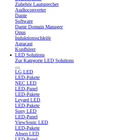
Zubehör Lautsprecher
Audioconverter
Dante
Software
Dante Domain Manager
Opus
Induktionsschleife
Auracast
Kopfhörer
LED Solutions
Zur Kategorie LED Solutions
LG LED
LED-Pakete
NEC LED
LED-Panel
LED-Pakete
Leyard LED
LED-Pakete
Sony LED
LED-Panel
ViewSonic LED
LED-Pakete
Absen LED
LED-Panel