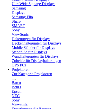
UltraWide Signage Displays
Samsung
Displays
Samsung Flip
Sharp
SMART
Sony
ViewSonic
Halterungen für Displays
Deckenhalterungen für Displays
Mobile Ständer für Displays
Standfüße für Displays
Wandhalterungen für Displays
Zubehör für Displayhalterungen
OPS PCs
Projektoren
Zur Kategorie Projektoren
Barco
BenQ
Epson
NEC
Sony
Viewsonic
Ersatzlampen für Beamer