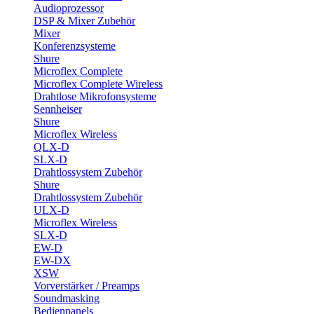
Audioprozessor
DSP & Mixer Zubehör
Mixer
Konferenzsysteme
Shure
Microflex Complete
Microflex Complete Wireless
Drahtlose Mikrofonsysteme
Sennheiser
Shure
Microflex Wireless
QLX-D
SLX-D
Drahtlossystem Zubehör
Shure
Drahtlossystem Zubehör
ULX-D
Microflex Wireless
SLX-D
EW-D
EW-DX
XSW
Vorverstärker / Preamps
Soundmasking
Bedienpanels