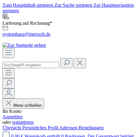
Zum Hauptinhalt springen
Zur Suche springen
Zur Hauptnavigation
springen
Lieferung auf Rechnung*
systemhaus@tigersoft.de
Menü schließen
Ihr Konto
Anmelden
oder
registrieren
Übersicht
Persönliches Profil
Adressen
Bestellungen
0,00 €
Warenkorb enthält 0 Positionen. Der Gesamtwert beträgt