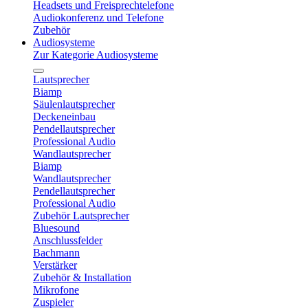
Headsets und Freisprechtelefone
Audiokonferenz und Telefone
Zubehör
Audiosysteme
Zur Kategorie Audiosysteme
Lautsprecher
Biamp
Säulenlautsprecher
Deckeneinbau
Pendellautsprecher
Professional Audio
Wandlautsprecher
Biamp
Wandlautsprecher
Pendellautsprecher
Professional Audio
Zubehör Lautsprecher
Bluesound
Anschlussfelder
Bachmann
Verstärker
Zubehör & Installation
Mikrofone
Zuspieler