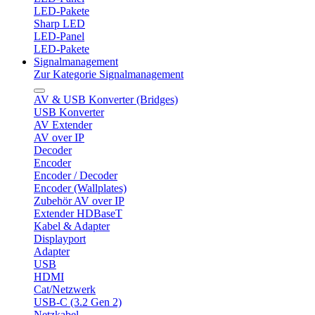
LED-Pakete
Sharp LED
LED-Panel
LED-Pakete
Signalmanagement
Zur Kategorie Signalmanagement
AV & USB Konverter (Bridges)
USB Konverter
AV Extender
AV over IP
Decoder
Encoder
Encoder / Decoder
Encoder (Wallplates)
Zubehör AV over IP
Extender HDBaseT
Kabel & Adapter
Displayport
Adapter
USB
HDMI
Cat/Netzwerk
USB-C (3.2 Gen 2)
Netzkabel