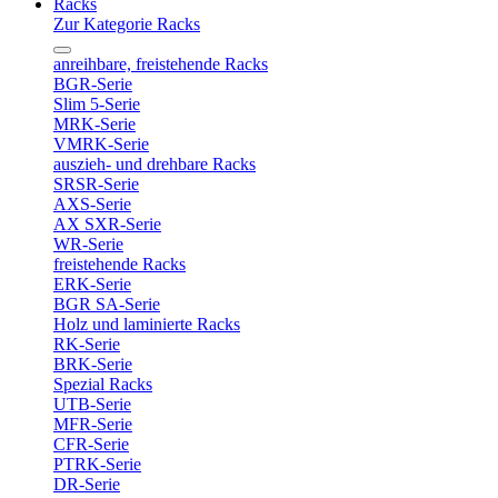
Racks
Zur Kategorie Racks
anreihbare, freistehende Racks
BGR-Serie
Slim 5-Serie
MRK-Serie
VMRK-Serie
auszieh- und drehbare Racks
SRSR-Serie
AXS-Serie
AX SXR-Serie
WR-Serie
freistehende Racks
ERK-Serie
BGR SA-Serie
Holz und laminierte Racks
RK-Serie
BRK-Serie
Spezial Racks
UTB-Serie
MFR-Serie
CFR-Serie
PTRK-Serie
DR-Serie