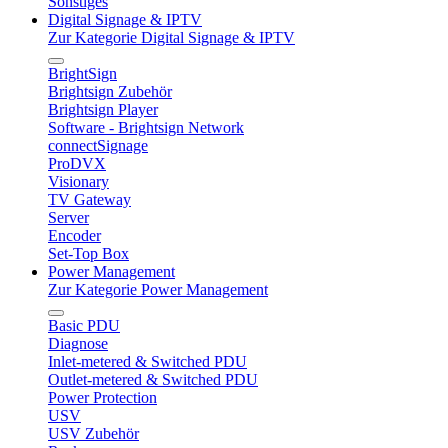
Sonstiges
Digital Signage & IPTV
Zur Kategorie Digital Signage & IPTV
BrightSign
Brightsign Zubehör
Brightsign Player
Software - Brightsign Network
connectSignage
ProDVX
Visionary
TV Gateway
Server
Encoder
Set-Top Box
Power Management
Zur Kategorie Power Management
Basic PDU
Diagnose
Inlet-metered & Switched PDU
Outlet-metered & Switched PDU
Power Protection
USV
USV Zubehör