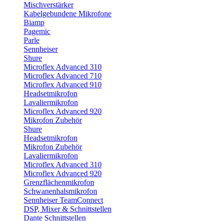
Mischverstärker
Kabelgebundene Mikrofone
Biamp
Pagemic
Parle
Sennheiser
Shure
Microflex Advanced 310
Microflex Advanced 710
Microflex Advanced 910
Headsetmikrofon
Lavaliermikrofon
Microflex Advanced 920
Mikrofon Zubehör
Shure
Headsetmikrofon
Mikrofon Zubehör
Lavaliermikrofon
Microflex Advanced 310
Microflex Advanced 920
Grenzflächenmikrofon
Schwanenhalsmikrofon
Sennheiser TeamConnect
DSP, Mixer & Schnittstellen
Dante Schnittstellen