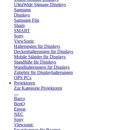
UltraWide Signage Displays
Samsung
Displays
Samsung Flip
Sharp
SMART
Sony
ViewSonic
Halterungen für Displays
Deckenhalterungen für Displays
Mobile Ständer für Displays
Standfüße für Displays
Wandhalterungen für Displays
Zubehör für Displayhalterungen
OPS PCs
Projektoren
Zur Kategorie Projektoren
Barco
BenQ
Epson
NEC
Sony
Viewsonic
Ersatzlampen für Beamer