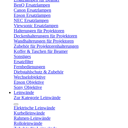
BenQ Ersatzlampen
Canon Ersatzlampen
Epson Ersatzlampen
NEC Ersatzlampen
Viewsonic Ersatzlampen
Halterungen für Projektoren
Deckenhalterungen für Projektoren
Wandhalterungen für Projektoren
Zubehör für Projektorenhalterungen
Koffer & Taschen für Beamer
Sonstiges
Ersatzfilter
Fernbedienungen
Diebstahlschutz & Zubehör
Wechselobjektive
Epson Objektive
Sony Objektive
Leinwände
Zur Kategorie Leinwände
Elektrische Leinwände
Kurbelleinwände
Rahmen-Leinwände
Rolloleinwände