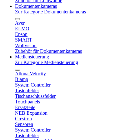
Zubehör für Leinwände
Dokumentenkameras
Zur Kategorie Dokumentenkameras
Aver
ELMO
Epson
SMART
Wolfvision
Zubehör für Dokumentenkameras
Mediensteuerung
Zur Kategorie Mediensteuerung
Atlona Velocity
Biamp
System Controller
Tastenfelder
Tischanschlussfelder
Touchpanels
Ersatzteile
NEB Expansion
Crestron
Sensoren
System Controller
Tastenfelder