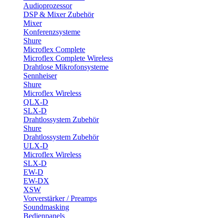
Audioprozessor
DSP & Mixer Zubehör
Mixer
Konferenzsysteme
Shure
Microflex Complete
Microflex Complete Wireless
Drahtlose Mikrofonsysteme
Sennheiser
Shure
Microflex Wireless
QLX-D
SLX-D
Drahtlossystem Zubehör
Shure
Drahtlossystem Zubehör
ULX-D
Microflex Wireless
SLX-D
EW-D
EW-DX
XSW
Vorverstärker / Preamps
Soundmasking
Bedienpanels