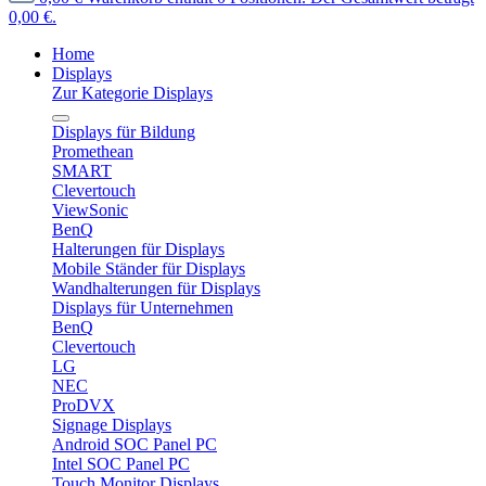
0,00 €.
Home
Displays
Zur Kategorie Displays
Displays für Bildung
Promethean
SMART
Clevertouch
ViewSonic
BenQ
Halterungen für Displays
Mobile Ständer für Displays
Wandhalterungen für Displays
Displays für Unternehmen
BenQ
Clevertouch
LG
NEC
ProDVX
Signage Displays
Android SOC Panel PC
Intel SOC Panel PC
Touch Monitor Displays