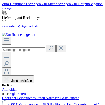
Zum Hauptinhalt springen
Zur Suche springen
Zur Hauptnavigation
springen
Lieferung auf Rechnung*
systemhaus@tigersoft.de
Menü schließen
Ihr Konto
Anmelden
oder
registrieren
Übersicht
Persönliches Profil
Adressen
Bestellungen
0,00 €
Warenkorb enthält 0 Positionen. Der Gesamtwert beträgt