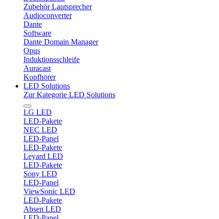
Zubehör Lautsprecher
Audioconverter
Dante
Software
Dante Domain Manager
Opus
Induktionsschleife
Auracast
Kopfhörer
LED Solutions
Zur Kategorie LED Solutions
LG LED
LED-Pakete
NEC LED
LED-Panel
LED-Pakete
Leyard LED
LED-Pakete
Sony LED
LED-Panel
ViewSonic LED
LED-Pakete
Absen LED
LED-Panel