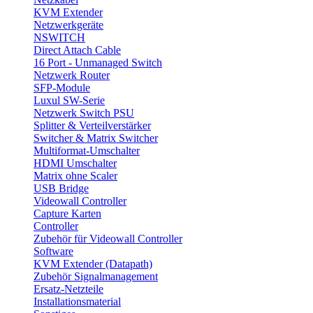
KVM Extender
Netzwerkgeräte
NSWITCH
Direct Attach Cable
16 Port - Unmanaged Switch
Netzwerk Router
SFP-Module
Luxul SW-Serie
Netzwerk Switch PSU
Splitter & Verteilverstärker
Switcher & Matrix Switcher
Multiformat-Umschalter
HDMI Umschalter
Matrix ohne Scaler
USB Bridge
Videowall Controller
Capture Karten
Controller
Zubehör für Videowall Controller
Software
KVM Extender (Datapath)
Zubehör Signalmanagement
Ersatz-Netzteile
Installationsmaterial