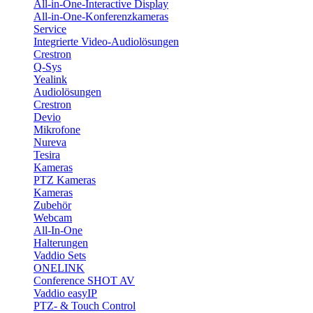
All-in-One-Interactive Display
All-in-One-Konferenzkameras
Service
Integrierte Video-Audiolösungen
Crestron
Q-Sys
Yealink
Audiolösungen
Crestron
Devio
Mikrofone
Nureva
Tesira
Kameras
PTZ Kameras
Kameras
Zubehör
Webcam
All-In-One
Halterungen
Vaddio Sets
ONELINK
Conference SHOT AV
Vaddio easyIP
PTZ- & Touch Control