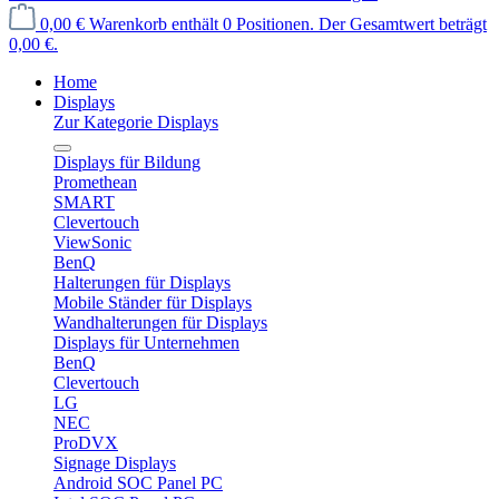
0,00 €
Warenkorb enthält 0 Positionen. Der Gesamtwert beträgt
0,00 €.
Home
Displays
Zur Kategorie Displays
Displays für Bildung
Promethean
SMART
Clevertouch
ViewSonic
BenQ
Halterungen für Displays
Mobile Ständer für Displays
Wandhalterungen für Displays
Displays für Unternehmen
BenQ
Clevertouch
LG
NEC
ProDVX
Signage Displays
Android SOC Panel PC