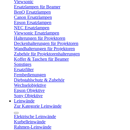
Viewsonic
Ersatzlampen für Beamer
BenQ Ersatzlampen
Canon Ersatzlampen
Epson Ersatzlampen
NEC Ersatzlampen
Viewsonic Ersatzlampen
Halterungen für Projektoren
Deckenhalterungen für Projektoren
Wandhalterungen für Projektoren
Zubehör für Projektorenhalterungen
Koffer & Taschen für Beamer
Sonstiges
Ersatzfilter
Fernbedienungen
Diebstahlschutz & Zubehör
Wechselobjektive
Epson Objektive
Sony Objektive
Leinwände
Zur Kategorie Leinwände
Elektrische Leinwände
Kurbelleinwände
Rahmen-Leinwände