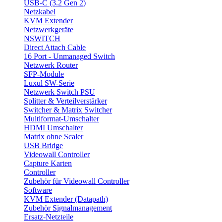
USB-C (3.2 Gen 2)
Netzkabel
KVM Extender
Netzwerkgeräte
NSWITCH
Direct Attach Cable
16 Port - Unmanaged Switch
Netzwerk Router
SFP-Module
Luxul SW-Serie
Netzwerk Switch PSU
Splitter & Verteilverstärker
Switcher & Matrix Switcher
Multiformat-Umschalter
HDMI Umschalter
Matrix ohne Scaler
USB Bridge
Videowall Controller
Capture Karten
Controller
Zubehör für Videowall Controller
Software
KVM Extender (Datapath)
Zubehör Signalmanagement
Ersatz-Netzteile