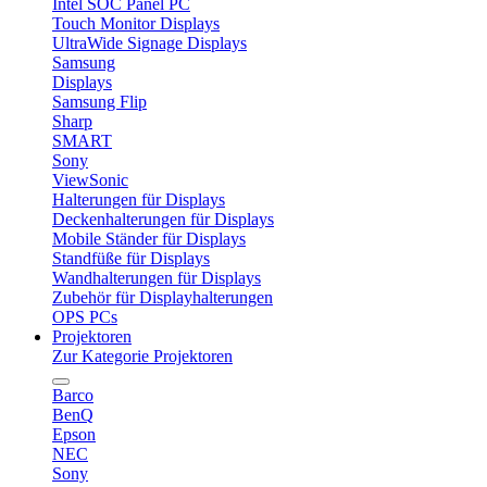
Intel SOC Panel PC
Touch Monitor Displays
UltraWide Signage Displays
Samsung
Displays
Samsung Flip
Sharp
SMART
Sony
ViewSonic
Halterungen für Displays
Deckenhalterungen für Displays
Mobile Ständer für Displays
Standfüße für Displays
Wandhalterungen für Displays
Zubehör für Displayhalterungen
OPS PCs
Projektoren
Zur Kategorie Projektoren
Barco
BenQ
Epson
NEC
Sony