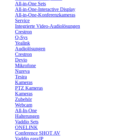
All-in-One Sets
All-in-One-Interactive Display
All-in-One-Konferenzkameras
Service
Integrierte Video-Audiolösungen
Crestron
Q-Sys
Yealink
Audiolösungen
Crestron
Devio
Mikrofone
Nureva
Tesira
Kameras
PTZ Kameras
Kameras
Zubehör
Webcam
All-In-One
Halterungen
Vaddio Sets
ONELINK
Conference SHOT AV
Vaddio easyIP