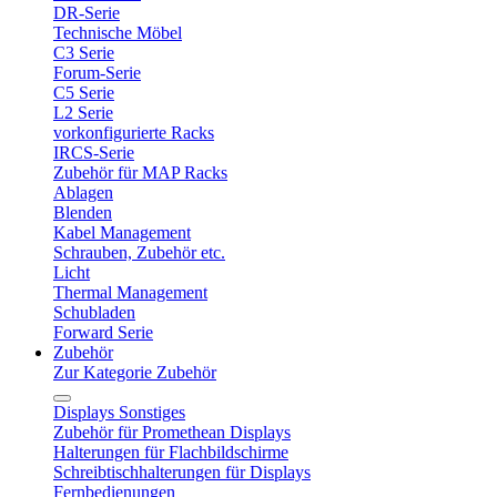
DR-Serie
Technische Möbel
C3 Serie
Forum-Serie
C5 Serie
L2 Serie
vorkonfigurierte Racks
IRCS-Serie
Zubehör für MAP Racks
Ablagen
Blenden
Kabel Management
Schrauben, Zubehör etc.
Licht
Thermal Management
Schubladen
Forward Serie
Zubehör
Zur Kategorie Zubehör
Displays Sonstiges
Zubehör für Promethean Displays
Halterungen für Flachbildschirme
Schreibtischhalterungen für Displays
Fernbedienungen