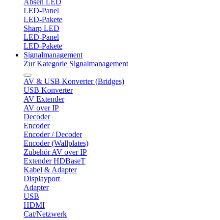
Absen LED
LED-Panel
LED-Pakete
Sharp LED
LED-Panel
LED-Pakete
Signalmanagement
Zur Kategorie Signalmanagement
AV & USB Konverter (Bridges)
USB Konverter
AV Extender
AV over IP
Decoder
Encoder
Encoder / Decoder
Encoder (Wallplates)
Zubehör AV over IP
Extender HDBaseT
Kabel & Adapter
Displayport
Adapter
USB
HDMI
Cat/Netzwerk