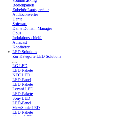
Soundmasking
Bedienpanels
Zubehör Lautsprecher
Audioconverter
Dante
Software
Dante Domain Manager
Opus
Induktionsschleife
Auracast
Kopfhörer
LED Solutions
Zur Kategorie LED Solutions
LG LED
LED-Pakete
NEC LED
LED-Panel
LED-Pakete
Leyard LED
LED-Pakete
Sony LED
LED-Panel
ViewSonic LED
LED-Pakete