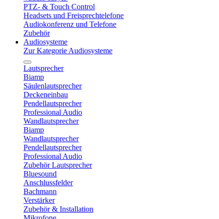
PTZ- & Touch Control
Headsets und Freisprechtelefone
Audiokonferenz und Telefone
Zubehör
Audiosysteme
Zur Kategorie Audiosysteme
Lautsprecher
Biamp
Säulenlautsprecher
Deckeneinbau
Pendellautsprecher
Professional Audio
Wandlautsprecher
Biamp
Wandlautsprecher
Pendellautsprecher
Professional Audio
Zubehör Lautsprecher
Bluesound
Anschlussfelder
Bachmann
Verstärker
Zubehör & Installation
Mikrofone