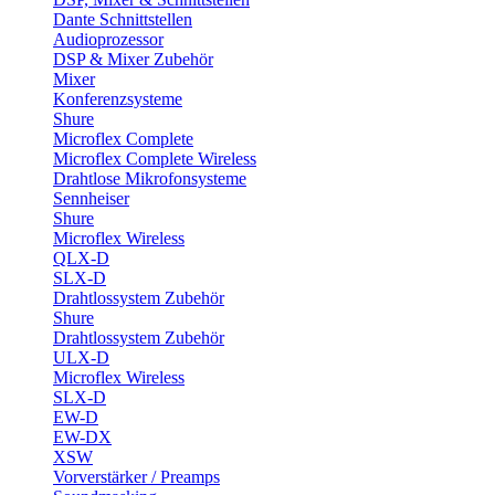
Dante Schnittstellen
Audioprozessor
DSP & Mixer Zubehör
Mixer
Konferenzsysteme
Shure
Microflex Complete
Microflex Complete Wireless
Drahtlose Mikrofonsysteme
Sennheiser
Shure
Microflex Wireless
QLX-D
SLX-D
Drahtlossystem Zubehör
Shure
Drahtlossystem Zubehör
ULX-D
Microflex Wireless
SLX-D
EW-D
EW-DX
XSW
Vorverstärker / Preamps