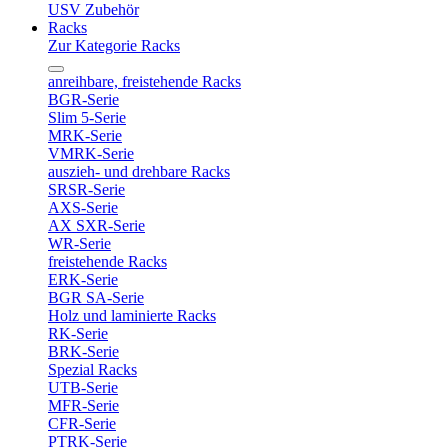
USV Zubehör
Racks
Zur Kategorie Racks
anreihbare, freistehende Racks
BGR-Serie
Slim 5-Serie
MRK-Serie
VMRK-Serie
auszieh- und drehbare Racks
SRSR-Serie
AXS-Serie
AX SXR-Serie
WR-Serie
freistehende Racks
ERK-Serie
BGR SA-Serie
Holz und laminierte Racks
RK-Serie
BRK-Serie
Spezial Racks
UTB-Serie
MFR-Serie
CFR-Serie
PTRK-Serie