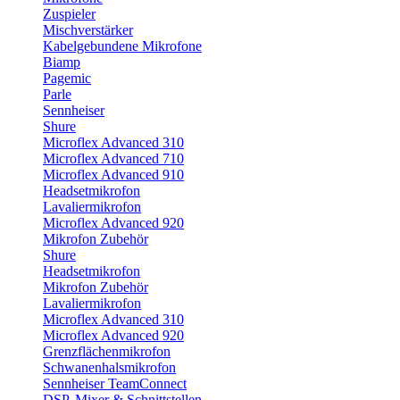
Zuspieler
Mischverstärker
Kabelgebundene Mikrofone
Biamp
Pagemic
Parle
Sennheiser
Shure
Microflex Advanced 310
Microflex Advanced 710
Microflex Advanced 910
Headsetmikrofon
Lavaliermikrofon
Microflex Advanced 920
Mikrofon Zubehör
Shure
Headsetmikrofon
Mikrofon Zubehör
Lavaliermikrofon
Microflex Advanced 310
Microflex Advanced 920
Grenzflächenmikrofon
Schwanenhalsmikrofon
Sennheiser TeamConnect
DSP, Mixer & Schnittstellen