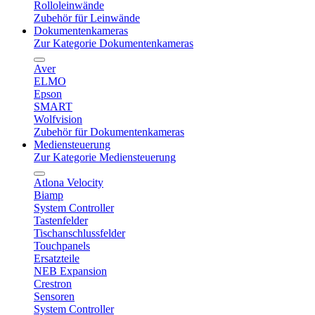
Rolloleinwände
Zubehör für Leinwände
Dokumentenkameras
Zur Kategorie Dokumentenkameras
Aver
ELMO
Epson
SMART
Wolfvision
Zubehör für Dokumentenkameras
Mediensteuerung
Zur Kategorie Mediensteuerung
Atlona Velocity
Biamp
System Controller
Tastenfelder
Tischanschlussfelder
Touchpanels
Ersatzteile
NEB Expansion
Crestron
Sensoren
System Controller