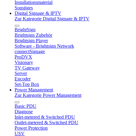
Installationsmaterial
Sonstiges
Digital Signage & IPTV
Zur Kategorie Digital Signage & IPTV
BrightSign
Brightsign Zubehör
Brightsign Player
Software - Brightsign Network
connectSignage
ProDVX
Visionary
TV Gateway
Server
Encoder
Set-Top Box
Power Management
Zur Kategorie Power Management
Basic PDU
Diagnose
Inlet-metered & Switched PDU
Outlet-metered & Switched PDU
Power Protection
USV