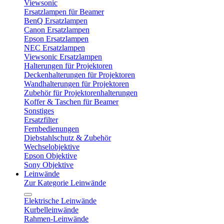
Viewsonic
Ersatzlampen für Beamer
BenQ Ersatzlampen
Canon Ersatzlampen
Epson Ersatzlampen
NEC Ersatzlampen
Viewsonic Ersatzlampen
Halterungen für Projektoren
Deckenhalterungen für Projektoren
Wandhalterungen für Projektoren
Zubehör für Projektorenhalterungen
Koffer & Taschen für Beamer
Sonstiges
Ersatzfilter
Fernbedienungen
Diebstahlschutz & Zubehör
Wechselobjektive
Epson Objektive
Sony Objektive
Leinwände
Zur Kategorie Leinwände
Elektrische Leinwände
Kurbelleinwände
Rahmen-Leinwände