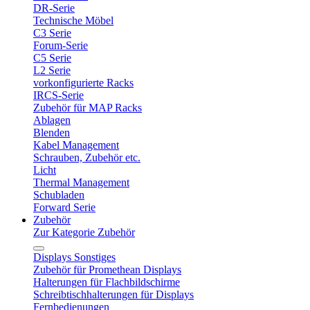
DR-Serie
Technische Möbel
C3 Serie
Forum-Serie
C5 Serie
L2 Serie
vorkonfigurierte Racks
IRCS-Serie
Zubehör für MAP Racks
Ablagen
Blenden
Kabel Management
Schrauben, Zubehör etc.
Licht
Thermal Management
Schubladen
Forward Serie
Zubehör
Zur Kategorie Zubehör
Displays Sonstiges
Zubehör für Promethean Displays
Halterungen für Flachbildschirme
Schreibtischhalterungen für Displays
Fernbedienungen