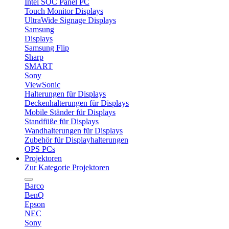
Intel SOC Panel PC
Touch Monitor Displays
UltraWide Signage Displays
Samsung
Displays
Samsung Flip
Sharp
SMART
Sony
ViewSonic
Halterungen für Displays
Deckenhalterungen für Displays
Mobile Ständer für Displays
Standfüße für Displays
Wandhalterungen für Displays
Zubehör für Displayhalterungen
OPS PCs
Projektoren
Zur Kategorie Projektoren
Barco
BenQ
Epson
NEC
Sony