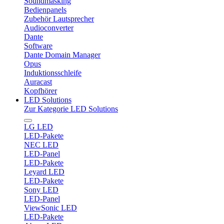
Soundmasking
Bedienpanels
Zubehör Lautsprecher
Audioconverter
Dante
Software
Dante Domain Manager
Opus
Induktionsschleife
Auracast
Kopfhörer
LED Solutions
Zur Kategorie LED Solutions
LG LED
LED-Pakete
NEC LED
LED-Panel
LED-Pakete
Leyard LED
LED-Pakete
Sony LED
LED-Panel
ViewSonic LED
LED-Pakete