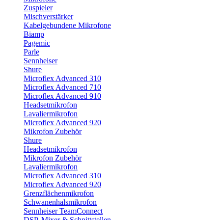
Zuspieler
Mischverstärker
Kabelgebundene Mikrofone
Biamp
Pagemic
Parle
Sennheiser
Shure
Microflex Advanced 310
Microflex Advanced 710
Microflex Advanced 910
Headsetmikrofon
Lavaliermikrofon
Microflex Advanced 920
Mikrofon Zubehör
Shure
Headsetmikrofon
Mikrofon Zubehör
Lavaliermikrofon
Microflex Advanced 310
Microflex Advanced 920
Grenzflächenmikrofon
Schwanenhalsmikrofon
Sennheiser TeamConnect
DSP, Mixer & Schnittstellen