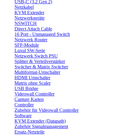
USB-C (3.2 Gen 2)
Netzkabel
KVM Extender
Netzwerkgeräte
NSWITCH
Direct Attach Cable
16 Port - Unmanaged Switch
Netzwerk Router
SFP-Module
Luxul SW-Serie
Netzwerk Switch PSU
Splitter & Verteilverstärker
Switcher & Matrix Switcher
Multiformat-Umschalter
HDMI Umschalter
Matrix ohne Scaler
USB Bridge
Videowall Controller
Capture Karten
Controller
Zubehör für Videowall Controller
Software
KVM Extender (Datapath)
Zubehör Signalmanagement
Ersatz-Netzteile