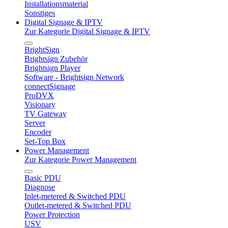
Installationsmaterial
Sonstiges
Digital Signage & IPTV
Zur Kategorie Digital Signage & IPTV
BrightSign
Brightsign Zubehör
Brightsign Player
Software - Brightsign Network
connectSignage
ProDVX
Visionary
TV Gateway
Server
Encoder
Set-Top Box
Power Management
Zur Kategorie Power Management
Basic PDU
Diagnose
Inlet-metered & Switched PDU
Outlet-metered & Switched PDU
Power Protection
USV