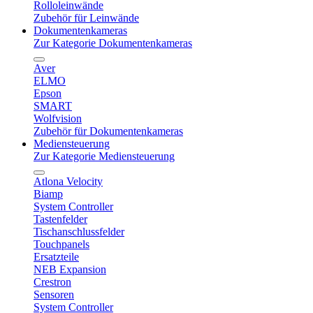
Rolloleinwände
Zubehör für Leinwände
Dokumentenkameras
Zur Kategorie Dokumentenkameras
Aver
ELMO
Epson
SMART
Wolfvision
Zubehör für Dokumentenkameras
Mediensteuerung
Zur Kategorie Mediensteuerung
Atlona Velocity
Biamp
System Controller
Tastenfelder
Tischanschlussfelder
Touchpanels
Ersatzteile
NEB Expansion
Crestron
Sensoren
System Controller