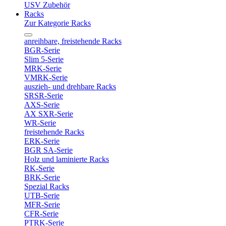
USV Zubehör
Racks
Zur Kategorie Racks
anreihbare, freistehende Racks
BGR-Serie
Slim 5-Serie
MRK-Serie
VMRK-Serie
auszieh- und drehbare Racks
SRSR-Serie
AXS-Serie
AX SXR-Serie
WR-Serie
freistehende Racks
ERK-Serie
BGR SA-Serie
Holz und laminierte Racks
RK-Serie
BRK-Serie
Spezial Racks
UTB-Serie
MFR-Serie
CFR-Serie
PTRK-Serie