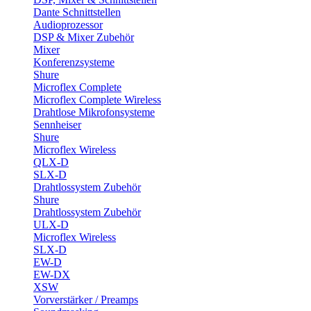
Dante Schnittstellen
Audioprozessor
DSP & Mixer Zubehör
Mixer
Konferenzsysteme
Shure
Microflex Complete
Microflex Complete Wireless
Drahtlose Mikrofonsysteme
Sennheiser
Shure
Microflex Wireless
QLX-D
SLX-D
Drahtlossystem Zubehör
Shure
Drahtlossystem Zubehör
ULX-D
Microflex Wireless
SLX-D
EW-D
EW-DX
XSW
Vorverstärker / Preamps