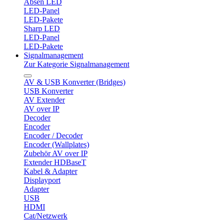
Absen LED
LED-Panel
LED-Pakete
Sharp LED
LED-Panel
LED-Pakete
Signalmanagement
Zur Kategorie Signalmanagement
AV & USB Konverter (Bridges)
USB Konverter
AV Extender
AV over IP
Decoder
Encoder
Encoder / Decoder
Encoder (Wallplates)
Zubehör AV over IP
Extender HDBaseT
Kabel & Adapter
Displayport
Adapter
USB
HDMI
Cat/Netzwerk