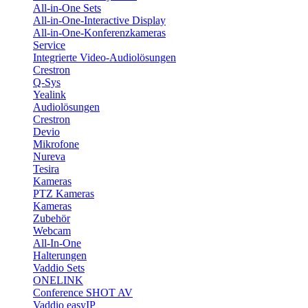
All-in-One Sets
All-in-One-Interactive Display
All-in-One-Konferenzkameras
Service
Integrierte Video-Audiolösungen
Crestron
Q-Sys
Yealink
Audiolösungen
Crestron
Devio
Mikrofone
Nureva
Tesira
Kameras
PTZ Kameras
Kameras
Zubehör
Webcam
All-In-One
Halterungen
Vaddio Sets
ONELINK
Conference SHOT AV
Vaddio easyIP