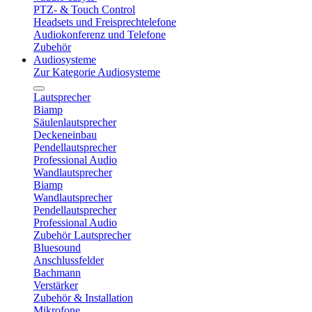
PTZ- & Touch Control
Headsets und Freisprechtelefone
Audiokonferenz und Telefone
Zubehör
Audiosysteme
Zur Kategorie Audiosysteme
Lautsprecher
Biamp
Säulenlautsprecher
Deckeneinbau
Pendellautsprecher
Professional Audio
Wandlautsprecher
Biamp
Wandlautsprecher
Pendellautsprecher
Professional Audio
Zubehör Lautsprecher
Bluesound
Anschlussfelder
Bachmann
Verstärker
Zubehör & Installation
Mikrofone