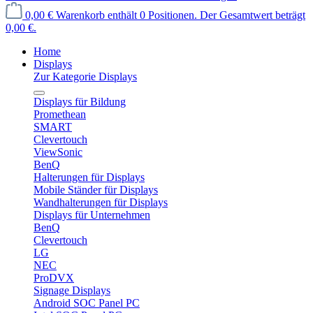
0,00 €
Warenkorb enthält 0 Positionen. Der Gesamtwert beträgt
0,00 €.
Home
Displays
Zur Kategorie Displays
Displays für Bildung
Promethean
SMART
Clevertouch
ViewSonic
BenQ
Halterungen für Displays
Mobile Ständer für Displays
Wandhalterungen für Displays
Displays für Unternehmen
BenQ
Clevertouch
LG
NEC
ProDVX
Signage Displays
Android SOC Panel PC