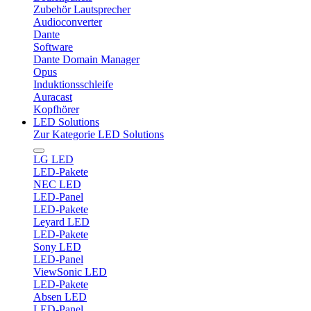
Zubehör Lautsprecher
Audioconverter
Dante
Software
Dante Domain Manager
Opus
Induktionsschleife
Auracast
Kopfhörer
LED Solutions
Zur Kategorie LED Solutions
LG LED
LED-Pakete
NEC LED
LED-Panel
LED-Pakete
Leyard LED
LED-Pakete
Sony LED
LED-Panel
ViewSonic LED
LED-Pakete
Absen LED
LED-Panel