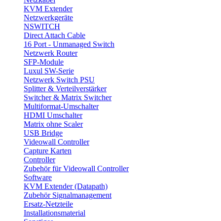
KVM Extender
Netzwerkgeräte
NSWITCH
Direct Attach Cable
16 Port - Unmanaged Switch
Netzwerk Router
SFP-Module
Luxul SW-Serie
Netzwerk Switch PSU
Splitter & Verteilverstärker
Switcher & Matrix Switcher
Multiformat-Umschalter
HDMI Umschalter
Matrix ohne Scaler
USB Bridge
Videowall Controller
Capture Karten
Controller
Zubehör für Videowall Controller
Software
KVM Extender (Datapath)
Zubehör Signalmanagement
Ersatz-Netzteile
Installationsmaterial