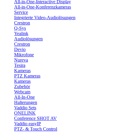
All-in-One-Interactive Display
All-in-One-Konferenzkameras
Service
Integrierte Video-Audiolösungen
Crestron
Q-Sys
Yealink
Audiolösungen
Crestron
Devio
Mikrofone
Nureva
Tesira
Kameras
PTZ Kameras
Kameras
Zubehör
Webcam
All-In-One
Halterungen
Vaddio Sets
ONELINK
Conference SHOT AV
Vaddio easyIP
PTZ- & Touch Control