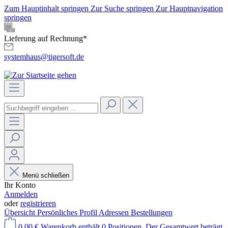
Zum Hauptinhalt springen
Zur Suche springen
Zur Hauptnavigation
springen
Lieferung auf Rechnung*
systemhaus@tigersoft.de
Menü schließen
Ihr Konto
Anmelden
oder
registrieren
Übersicht
Persönliches Profil
Adressen
Bestellungen
0,00 €
Warenkorb enthält 0 Positionen. Der Gesamtwert beträgt