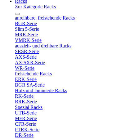
Racks
Zur Kategorie Racks
anreihbare, freistehende Racks
BGR-Serie
Slim 5-Serie
MRK-Serie
VMRK-Serie
auszieh- und drehbare Racks
SRSR-Serie
AXS-Serie
AX SXR-Serie
WR-Serie
freistehende Racks
ERK-Serie
BGR SA-Serie
Holz und laminierte Racks
RK-Serie
BRK-Serie
Spezial Racks
UTB-Serie
MFR-Serie
CFR-Serie
PTRK-Serie
DR-Serie