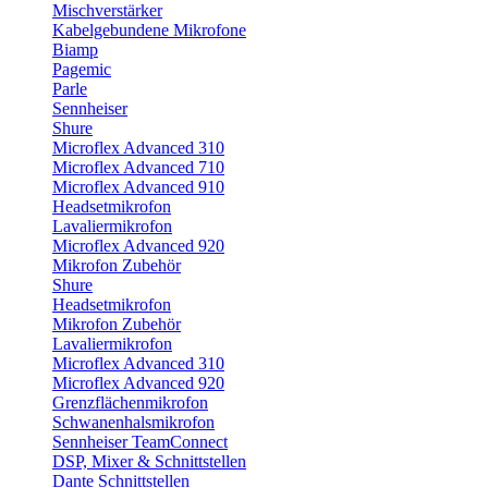
Mischverstärker
Kabelgebundene Mikrofone
Biamp
Pagemic
Parle
Sennheiser
Shure
Microflex Advanced 310
Microflex Advanced 710
Microflex Advanced 910
Headsetmikrofon
Lavaliermikrofon
Microflex Advanced 920
Mikrofon Zubehör
Shure
Headsetmikrofon
Mikrofon Zubehör
Lavaliermikrofon
Microflex Advanced 310
Microflex Advanced 920
Grenzflächenmikrofon
Schwanenhalsmikrofon
Sennheiser TeamConnect
DSP, Mixer & Schnittstellen
Dante Schnittstellen