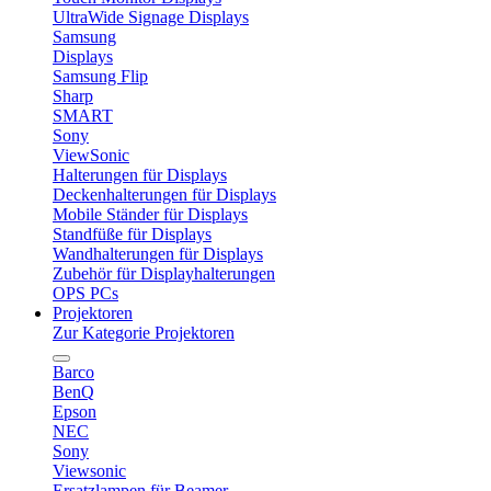
UltraWide Signage Displays
Samsung
Displays
Samsung Flip
Sharp
SMART
Sony
ViewSonic
Halterungen für Displays
Deckenhalterungen für Displays
Mobile Ständer für Displays
Standfüße für Displays
Wandhalterungen für Displays
Zubehör für Displayhalterungen
OPS PCs
Projektoren
Zur Kategorie Projektoren
Barco
BenQ
Epson
NEC
Sony
Viewsonic
Ersatzlampen für Beamer