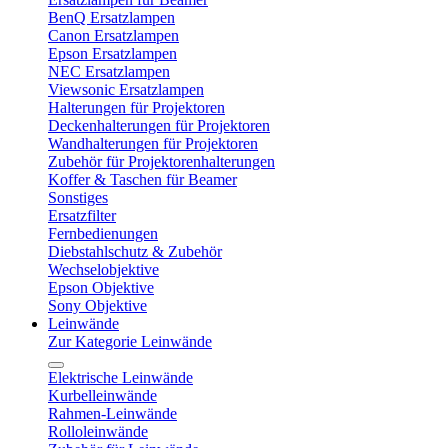
BenQ Ersatzlampen
Canon Ersatzlampen
Epson Ersatzlampen
NEC Ersatzlampen
Viewsonic Ersatzlampen
Halterungen für Projektoren
Deckenhalterungen für Projektoren
Wandhalterungen für Projektoren
Zubehör für Projektorenhalterungen
Koffer & Taschen für Beamer
Sonstiges
Ersatzfilter
Fernbedienungen
Diebstahlschutz & Zubehör
Wechselobjektive
Epson Objektive
Sony Objektive
Leinwände
Zur Kategorie Leinwände
Elektrische Leinwände
Kurbelleinwände
Rahmen-Leinwände
Rolloleinwände