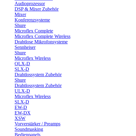
Audioprozessor
DSP & Mixer Zubehör
Mixer
Konferenzsysteme
Shure
Microflex Complete
Microflex Complete Wireless
Drahtlose Mikrofonsysteme
Sennheiser
Shure
Microflex Wireless
QLX-D
SLX-D
Drahtlossystem Zubehör
Shure
Drahtlossystem Zubehör
ULX-D
Microflex Wireless
SLX-D
EW-D
EW-DX
XSW
Vorverstärker / Preamps
Soundmasking
Bedienpanels