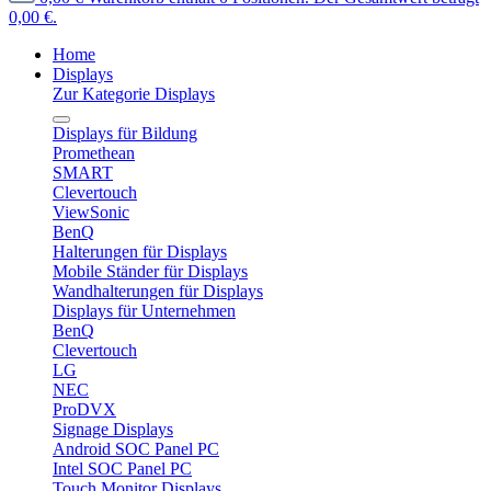
0,00 €.
Home
Displays
Zur Kategorie Displays
Displays für Bildung
Promethean
SMART
Clevertouch
ViewSonic
BenQ
Halterungen für Displays
Mobile Ständer für Displays
Wandhalterungen für Displays
Displays für Unternehmen
BenQ
Clevertouch
LG
NEC
ProDVX
Signage Displays
Android SOC Panel PC
Intel SOC Panel PC
Touch Monitor Displays