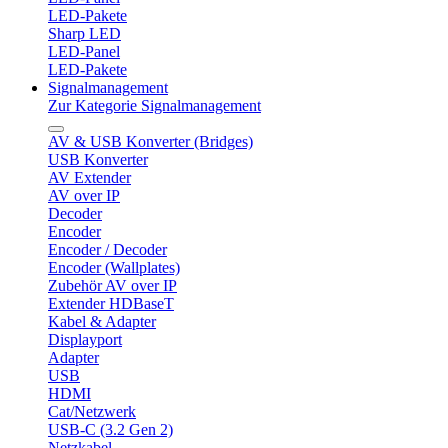
LED-Pakete
Sharp LED
LED-Panel
LED-Pakete
Signalmanagement
Zur Kategorie Signalmanagement
AV & USB Konverter (Bridges)
USB Konverter
AV Extender
AV over IP
Decoder
Encoder
Encoder / Decoder
Encoder (Wallplates)
Zubehör AV over IP
Extender HDBaseT
Kabel & Adapter
Displayport
Adapter
USB
HDMI
Cat/Netzwerk
USB-C (3.2 Gen 2)
Netzkabel