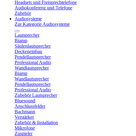
Headsets und Freisprechtelefone
Audiokonferenz und Telefone
Zubehör
Audiosysteme
Zur Kategorie Audiosysteme
Lautsprecher
Biamp
Säulenlautsprecher
Deckeneinbau
Pendellautsprecher
Professional Audio
Wandlautsprecher
Biamp
Wandlautsprecher
Pendellautsprecher
Professional Audio
Zubehör Lautsprecher
Bluesound
Anschlussfelder
Bachmann
Verstärker
Zubehör & Installation
Mikrofone
Zuspieler