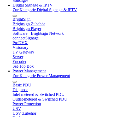
Sonstiges
Digital Signage & IPTV
Zur Kategorie Digital Signage & IPTV
BrightSign
Brightsign Zubehör
Brightsign Player
Software - Brightsign Network
connectSignage
ProDVX
Visionary
TV Gateway
Server
Encoder
Set-Top Box
Power Management
Zur Kategorie Power Management
Basic PDU
Diagnose
Inlet-metered & Switched PDU
Outlet-metered & Switched PDU
Power Protection
USV
USV Zubehör