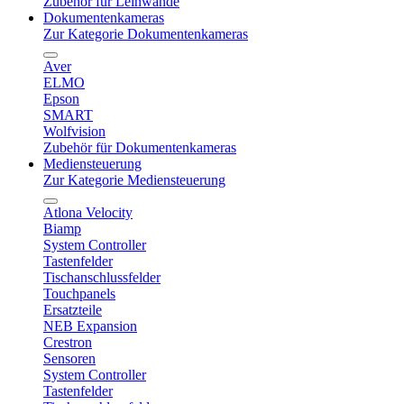
Zubehör für Leinwände
Dokumentenkameras
Zur Kategorie Dokumentenkameras
Aver
ELMO
Epson
SMART
Wolfvision
Zubehör für Dokumentenkameras
Mediensteuerung
Zur Kategorie Mediensteuerung
Atlona Velocity
Biamp
System Controller
Tastenfelder
Tischanschlussfelder
Touchpanels
Ersatzteile
NEB Expansion
Crestron
Sensoren
System Controller
Tastenfelder