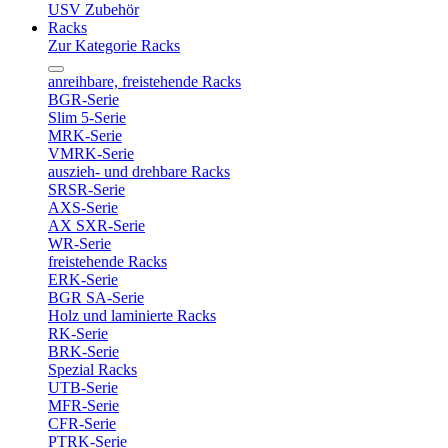
USV Zubehör
Racks
Zur Kategorie Racks
anreihbare, freistehende Racks
BGR-Serie
Slim 5-Serie
MRK-Serie
VMRK-Serie
auszieh- und drehbare Racks
SRSR-Serie
AXS-Serie
AX SXR-Serie
WR-Serie
freistehende Racks
ERK-Serie
BGR SA-Serie
Holz und laminierte Racks
RK-Serie
BRK-Serie
Spezial Racks
UTB-Serie
MFR-Serie
CFR-Serie
PTRK-Serie