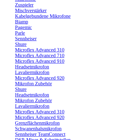
Zuspieler
Mischverstärker
Kabelgebundene Mikrofone
Biamp
Pagemic
Parle
Sennheiser
Shure
Microflex Advanced 310
Microflex Advanced 710
Microflex Advanced 910
Headsetmikrofon
Lavaliermikrofon
Microflex Advanced 920
Mikrofon Zubehör
Shure
Headsetmikrofon
Mikrofon Zubehör
Lavaliermikrofon
Microflex Advanced 310
Microflex Advanced 920
Grenzflächenmikrofon
Schwanenhalsmikrofon
Sennheiser TeamConnect
DSP, Mixer & Schnittstellen