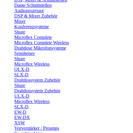
Dante Schnittstellen
Audioprozessor
DSP & Mixer Zubehör
Mixer
Konferenzsysteme
Shure
Microflex Complete
Microflex Complete Wireless
Drahtlose Mikrofonsysteme
Sennheiser
Shure
Microflex Wireless
QLX-D
SLX-D
Drahtlossystem Zubehör
Shure
Drahtlossystem Zubehör
ULX-D
Microflex Wireless
SLX-D
EW-D
EW-DX
XSW
Vorverstärker / Preamps