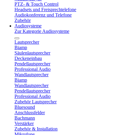
PTZ- & Touch Control
Headsets und Freisprechtelefone
Audiokonferenz und Telefone
Zubehör
Audiosysteme
Zur Kategorie Audiosysteme
Lautsprecher
Biamp
Säulenlautsprecher
Deckeneinbau
Pendellautsprecher
Professional Audio
Wandlautsprecher
Biamp
Wandlautsprecher
Pendellautsprecher
Professional Audio
Zubehör Lautsprecher
Bluesound
Anschlussfelder
Bachmann
Verstärker
Zubehör & Installation
Mikrofone