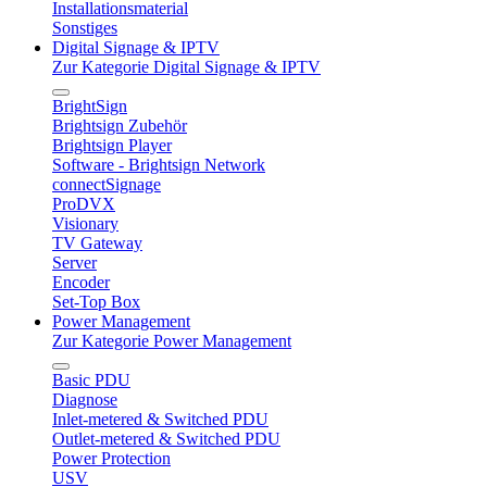
Installationsmaterial
Sonstiges
Digital Signage & IPTV
Zur Kategorie Digital Signage & IPTV
BrightSign
Brightsign Zubehör
Brightsign Player
Software - Brightsign Network
connectSignage
ProDVX
Visionary
TV Gateway
Server
Encoder
Set-Top Box
Power Management
Zur Kategorie Power Management
Basic PDU
Diagnose
Inlet-metered & Switched PDU
Outlet-metered & Switched PDU
Power Protection
USV