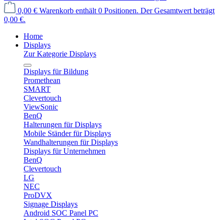
0,00 €
Warenkorb enthält 0 Positionen. Der Gesamtwert beträgt
0,00 €.
Home
Displays
Zur Kategorie Displays
Displays für Bildung
Promethean
SMART
Clevertouch
ViewSonic
BenQ
Halterungen für Displays
Mobile Ständer für Displays
Wandhalterungen für Displays
Displays für Unternehmen
BenQ
Clevertouch
LG
NEC
ProDVX
Signage Displays
Android SOC Panel PC