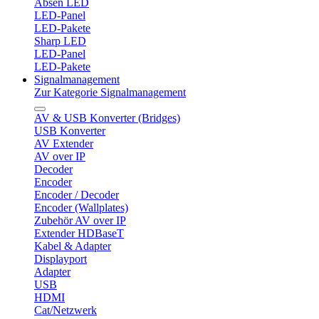
Absen LED
LED-Panel
LED-Pakete
Sharp LED
LED-Panel
LED-Pakete
Signalmanagement
Zur Kategorie Signalmanagement
AV & USB Konverter (Bridges)
USB Konverter
AV Extender
AV over IP
Decoder
Encoder
Encoder / Decoder
Encoder (Wallplates)
Zubehör AV over IP
Extender HDBaseT
Kabel & Adapter
Displayport
Adapter
USB
HDMI
Cat/Netzwerk