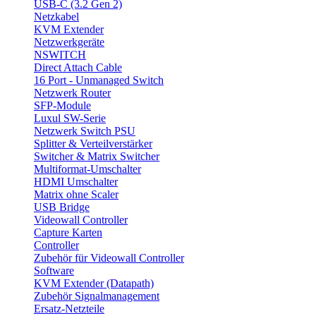
USB-C (3.2 Gen 2)
Netzkabel
KVM Extender
Netzwerkgeräte
NSWITCH
Direct Attach Cable
16 Port - Unmanaged Switch
Netzwerk Router
SFP-Module
Luxul SW-Serie
Netzwerk Switch PSU
Splitter & Verteilverstärker
Switcher & Matrix Switcher
Multiformat-Umschalter
HDMI Umschalter
Matrix ohne Scaler
USB Bridge
Videowall Controller
Capture Karten
Controller
Zubehör für Videowall Controller
Software
KVM Extender (Datapath)
Zubehör Signalmanagement
Ersatz-Netzteile