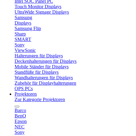
Intel SOC Panel PC
Touch Monitor Displays
UltraWide Signage Displays
Samsung
Displays
Samsung Flip
Sharp
SMART
Sony
ViewSonic
Halterungen für Displays
Deckenhalterungen für Displays
Mobile Ständer für Displays
Standfüße für Displays
Wandhalterungen für Displays
Zubehör für Displayhalterungen
OPS PCs
Projektoren
Zur Kategorie Projektoren
Barco
BenQ
Epson
NEC
Sony