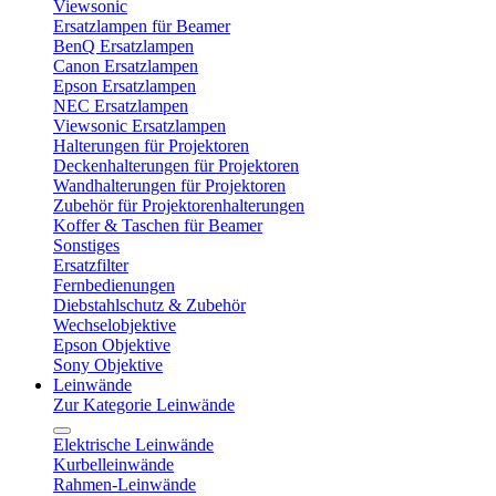
Viewsonic
Ersatzlampen für Beamer
BenQ Ersatzlampen
Canon Ersatzlampen
Epson Ersatzlampen
NEC Ersatzlampen
Viewsonic Ersatzlampen
Halterungen für Projektoren
Deckenhalterungen für Projektoren
Wandhalterungen für Projektoren
Zubehör für Projektorenhalterungen
Koffer & Taschen für Beamer
Sonstiges
Ersatzfilter
Fernbedienungen
Diebstahlschutz & Zubehör
Wechselobjektive
Epson Objektive
Sony Objektive
Leinwände
Zur Kategorie Leinwände
Elektrische Leinwände
Kurbelleinwände
Rahmen-Leinwände