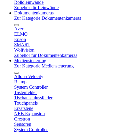
Rolloleinwände
Zubehör für Leinwände
Dokumentenkameras
Zur Kategorie Dokumentenkameras
Aver
ELMO
Epson
SMART
Wolfvision
Zubehör für Dokumentenkameras
Mediensteuerung
Zur Kategorie Mediensteuerung
Atlona Velocity
Biamp
System Controller
Tastenfelder
Tischanschlussfelder
Touchpanels
Ersatzteile
NEB Expansion
Crestron
Sensoren
System Controller