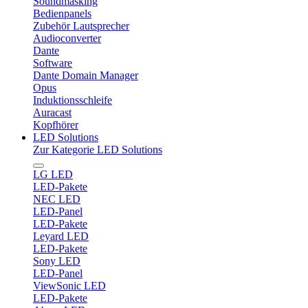
Soundmasking
Bedienpanels
Zubehör Lautsprecher
Audioconverter
Dante
Software
Dante Domain Manager
Opus
Induktionsschleife
Auracast
Kopfhörer
LED Solutions
Zur Kategorie LED Solutions
LG LED
LED-Pakete
NEC LED
LED-Panel
LED-Pakete
Leyard LED
LED-Pakete
Sony LED
LED-Panel
ViewSonic LED
LED-Pakete