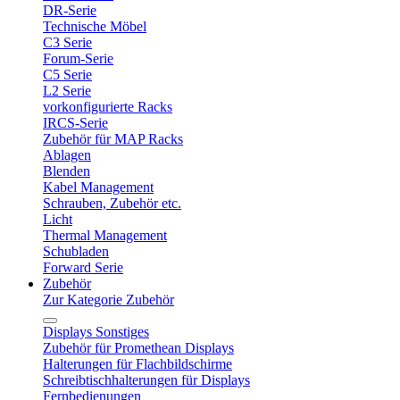
DR-Serie
Technische Möbel
C3 Serie
Forum-Serie
C5 Serie
L2 Serie
vorkonfigurierte Racks
IRCS-Serie
Zubehör für MAP Racks
Ablagen
Blenden
Kabel Management
Schrauben, Zubehör etc.
Licht
Thermal Management
Schubladen
Forward Serie
Zubehör
Zur Kategorie Zubehör
Displays Sonstiges
Zubehör für Promethean Displays
Halterungen für Flachbildschirme
Schreibtischhalterungen für Displays
Fernbedienungen