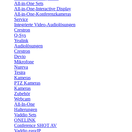
All-in-One Sets
All-in-One-Interactive Display
All-in-One-Konferenzkameras
Service
Integrierte Video-Audiolösungen
Crestron
Q-Sys
Yealink
Audiolösungen
Crestron
Devio
Mikrofone
Nureva
Tesira
Kameras
PTZ Kameras
Kameras
Zubehör
Webcam
All-In-One
Halterungen
Vaddio Sets
ONELINK
Conference SHOT AV
Vaddio easyIP