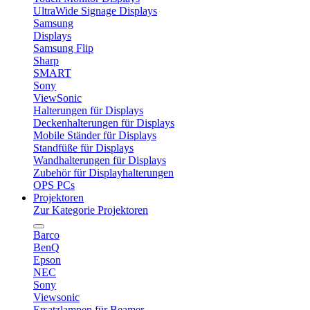
UltraWide Signage Displays
Samsung
Displays
Samsung Flip
Sharp
SMART
Sony
ViewSonic
Halterungen für Displays
Deckenhalterungen für Displays
Mobile Ständer für Displays
Standfüße für Displays
Wandhalterungen für Displays
Zubehör für Displayhalterungen
OPS PCs
Projektoren
Zur Kategorie Projektoren
Barco
BenQ
Epson
NEC
Sony
Viewsonic
Ersatzlampen für Beamer