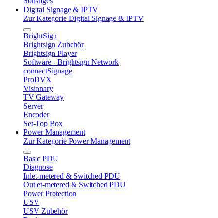
Sonstiges
Digital Signage & IPTV
Zur Kategorie Digital Signage & IPTV
BrightSign
Brightsign Zubehör
Brightsign Player
Software - Brightsign Network
connectSignage
ProDVX
Visionary
TV Gateway
Server
Encoder
Set-Top Box
Power Management
Zur Kategorie Power Management
Basic PDU
Diagnose
Inlet-metered & Switched PDU
Outlet-metered & Switched PDU
Power Protection
USV
USV Zubehör