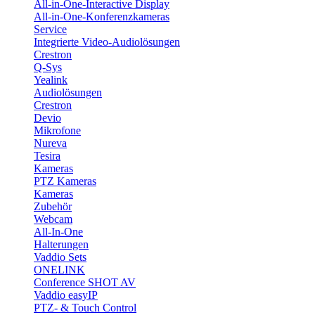
All-in-One-Interactive Display
All-in-One-Konferenzkameras
Service
Integrierte Video-Audiolösungen
Crestron
Q-Sys
Yealink
Audiolösungen
Crestron
Devio
Mikrofone
Nureva
Tesira
Kameras
PTZ Kameras
Kameras
Zubehör
Webcam
All-In-One
Halterungen
Vaddio Sets
ONELINK
Conference SHOT AV
Vaddio easyIP
PTZ- & Touch Control