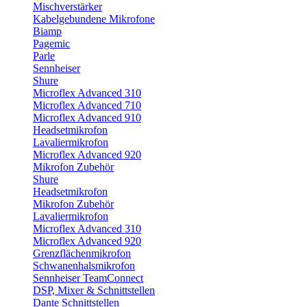
Mischverstärker
Kabelgebundene Mikrofone
Biamp
Pagemic
Parle
Sennheiser
Shure
Microflex Advanced 310
Microflex Advanced 710
Microflex Advanced 910
Headsetmikrofon
Lavaliermikrofon
Microflex Advanced 920
Mikrofon Zubehör
Shure
Headsetmikrofon
Mikrofon Zubehör
Lavaliermikrofon
Microflex Advanced 310
Microflex Advanced 920
Grenzflächenmikrofon
Schwanenhalsmikrofon
Sennheiser TeamConnect
DSP, Mixer & Schnittstellen
Dante Schnittstellen