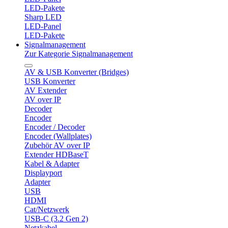
LED-Pakete
Sharp LED
LED-Panel
LED-Pakete
Signalmanagement
Zur Kategorie Signalmanagement
AV & USB Konverter (Bridges)
USB Konverter
AV Extender
AV over IP
Decoder
Encoder
Encoder / Decoder
Encoder (Wallplates)
Zubehör AV over IP
Extender HDBaseT
Kabel & Adapter
Displayport
Adapter
USB
HDMI
Cat/Netzwerk
USB-C (3.2 Gen 2)
Netzkabel