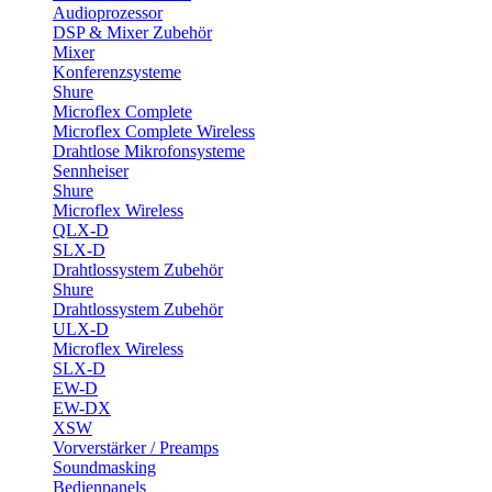
Audioprozessor
DSP & Mixer Zubehör
Mixer
Konferenzsysteme
Shure
Microflex Complete
Microflex Complete Wireless
Drahtlose Mikrofonsysteme
Sennheiser
Shure
Microflex Wireless
QLX-D
SLX-D
Drahtlossystem Zubehör
Shure
Drahtlossystem Zubehör
ULX-D
Microflex Wireless
SLX-D
EW-D
EW-DX
XSW
Vorverstärker / Preamps
Soundmasking
Bedienpanels