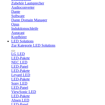
Zubehör Lautsprecher
Audioconverter
Dante
Software
Dante Domain Manager
Opus
Induktionsschleife
Auracast
Kopfhörer
LED Solutions
Zur Kategorie LED Solutions
LG LED
LED-Pakete
NEC LED
LED-Panel
LED-Pakete
Leyard LED
LED-Pakete
Sony LED
LED-Panel
ViewSonic LED
LED-Pakete
Absen LED
LED-Panel