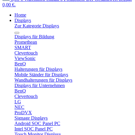
0,00 €.
Home
Displays
Zur Kategorie Displays
Displays für Bildung
Promethean
SMART
Clevertouch
ViewSonic
BenQ
Halterungen für Displays
Mobile Ständer für Displays
Wandhalterungen für Displays
Displays für Unternehmen
BenQ
Clevertouch
LG
NEC
ProDVX
Signage Displays
Android SOC Panel PC
Intel SOC Panel PC
Touch Monitor Displays