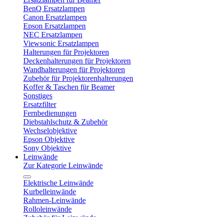
BenQ Ersatzlampen
Canon Ersatzlampen
Epson Ersatzlampen
NEC Ersatzlampen
Viewsonic Ersatzlampen
Halterungen für Projektoren
Deckenhalterungen für Projektoren
Wandhalterungen für Projektoren
Zubehör für Projektorenhalterungen
Koffer & Taschen für Beamer
Sonstiges
Ersatzfilter
Fernbedienungen
Diebstahlschutz & Zubehör
Wechselobjektive
Epson Objektive
Sony Objektive
Leinwände
Zur Kategorie Leinwände
Elektrische Leinwände
Kurbelleinwände
Rahmen-Leinwände
Rolloleinwände