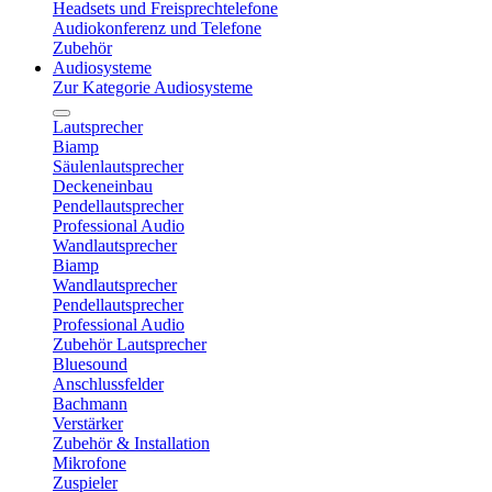
Headsets und Freisprechtelefone
Audiokonferenz und Telefone
Zubehör
Audiosysteme
Zur Kategorie Audiosysteme
Lautsprecher
Biamp
Säulenlautsprecher
Deckeneinbau
Pendellautsprecher
Professional Audio
Wandlautsprecher
Biamp
Wandlautsprecher
Pendellautsprecher
Professional Audio
Zubehör Lautsprecher
Bluesound
Anschlussfelder
Bachmann
Verstärker
Zubehör & Installation
Mikrofone
Zuspieler