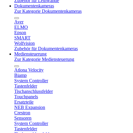
Zubehör für Leinwände
Dokumentenkameras
Zur Kategorie Dokumentenkameras
Aver
ELMO
Epson
SMART
Wolfvision
Zubehör für Dokumentenkameras
Mediensteuerung
Zur Kategorie Mediensteuerung
Atlona Velocity
Biamp
System Controller
Tastenfelder
Tischanschlussfelder
Touchpanels
Ersatzteile
NEB Expansion
Crestron
Sensoren
System Controller
Tastenfelder