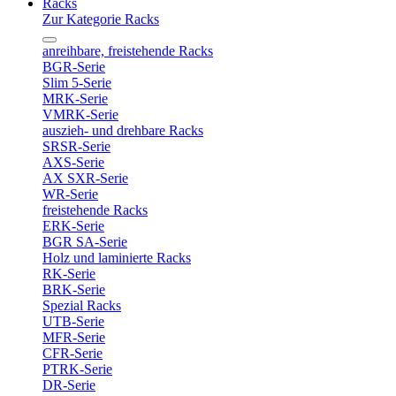
Racks
Zur Kategorie Racks
anreihbare, freistehende Racks
BGR-Serie
Slim 5-Serie
MRK-Serie
VMRK-Serie
auszieh- und drehbare Racks
SRSR-Serie
AXS-Serie
AX SXR-Serie
WR-Serie
freistehende Racks
ERK-Serie
BGR SA-Serie
Holz und laminierte Racks
RK-Serie
BRK-Serie
Spezial Racks
UTB-Serie
MFR-Serie
CFR-Serie
PTRK-Serie
DR-Serie