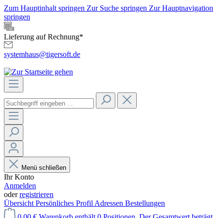
Zum Hauptinhalt springen
Zur Suche springen
Zur Hauptnavigation
springen
Lieferung auf Rechnung*
systemhaus@tigersoft.de
Menü schließen
Ihr Konto
Anmelden
oder
registrieren
Übersicht
Persönliches Profil
Adressen
Bestellungen
0,00 €
Warenkorb enthält 0 Positionen. Der Gesamtwert beträgt