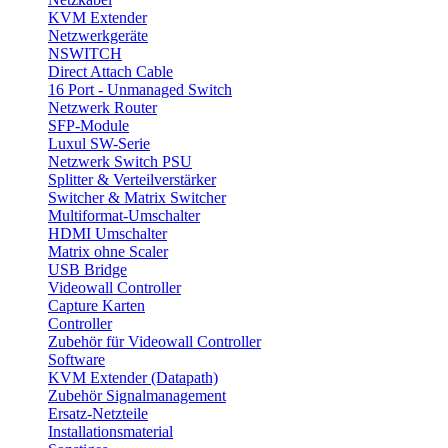
KVM Extender
Netzwerkgeräte
NSWITCH
Direct Attach Cable
16 Port - Unmanaged Switch
Netzwerk Router
SFP-Module
Luxul SW-Serie
Netzwerk Switch PSU
Splitter & Verteilverstärker
Switcher & Matrix Switcher
Multiformat-Umschalter
HDMI Umschalter
Matrix ohne Scaler
USB Bridge
Videowall Controller
Capture Karten
Controller
Zubehör für Videowall Controller
Software
KVM Extender (Datapath)
Zubehör Signalmanagement
Ersatz-Netzteile
Installationsmaterial