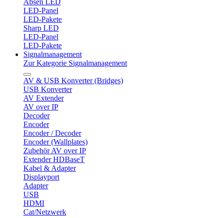
Absen LED
LED-Panel
LED-Pakete
Sharp LED
LED-Panel
LED-Pakete
Signalmanagement
Zur Kategorie Signalmanagement
AV & USB Konverter (Bridges)
USB Konverter
AV Extender
AV over IP
Decoder
Encoder
Encoder / Decoder
Encoder (Wallplates)
Zubehör AV over IP
Extender HDBaseT
Kabel & Adapter
Displayport
Adapter
USB
HDMI
Cat/Netzwerk