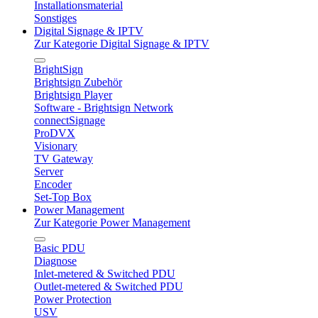
Installationsmaterial
Sonstiges
Digital Signage & IPTV
Zur Kategorie Digital Signage & IPTV
BrightSign
Brightsign Zubehör
Brightsign Player
Software - Brightsign Network
connectSignage
ProDVX
Visionary
TV Gateway
Server
Encoder
Set-Top Box
Power Management
Zur Kategorie Power Management
Basic PDU
Diagnose
Inlet-metered & Switched PDU
Outlet-metered & Switched PDU
Power Protection
USV