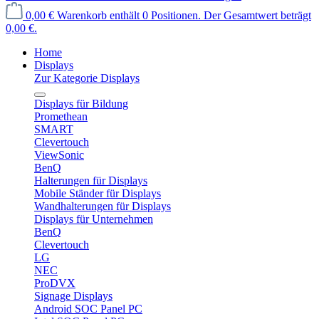
0,00 €
Warenkorb enthält 0 Positionen. Der Gesamtwert beträgt
0,00 €.
Home
Displays
Zur Kategorie Displays
Displays für Bildung
Promethean
SMART
Clevertouch
ViewSonic
BenQ
Halterungen für Displays
Mobile Ständer für Displays
Wandhalterungen für Displays
Displays für Unternehmen
BenQ
Clevertouch
LG
NEC
ProDVX
Signage Displays
Android SOC Panel PC