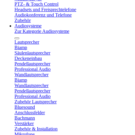
PTZ- & Touch Control
Headsets und Freisprechtelefone
Audiokonferenz und Telefone
Zubehör
Audiosysteme
Zur Kategorie Audiosysteme
Lautsprecher
Biamp
Säulenlautsprecher
Deckeneinbau
Pendellautsprecher
Professional Audio
Wandlautsprecher
Biamp
Wandlautsprecher
Pendellautsprecher
Professional Audio
Zubehör Lautsprecher
Bluesound
Anschlussfelder
Bachmann
Verstärker
Zubehör & Installation
Mikrofone