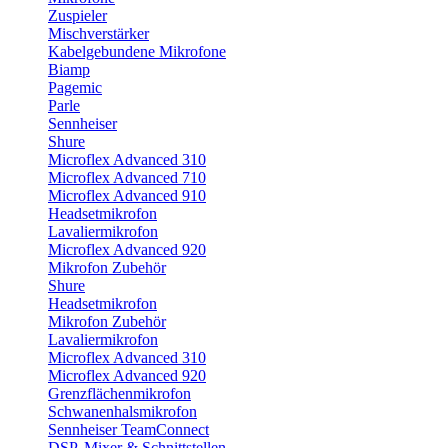
Zuspieler
Mischverstärker
Kabelgebundene Mikrofone
Biamp
Pagemic
Parle
Sennheiser
Shure
Microflex Advanced 310
Microflex Advanced 710
Microflex Advanced 910
Headsetmikrofon
Lavaliermikrofon
Microflex Advanced 920
Mikrofon Zubehör
Shure
Headsetmikrofon
Mikrofon Zubehör
Lavaliermikrofon
Microflex Advanced 310
Microflex Advanced 920
Grenzflächenmikrofon
Schwanenhalsmikrofon
Sennheiser TeamConnect
DSP, Mixer & Schnittstellen