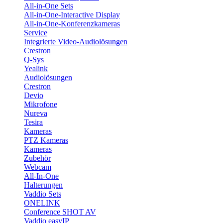
All-in-One Sets
All-in-One-Interactive Display
All-in-One-Konferenzkameras
Service
Integrierte Video-Audiolösungen
Crestron
Q-Sys
Yealink
Audiolösungen
Crestron
Devio
Mikrofone
Nureva
Tesira
Kameras
PTZ Kameras
Kameras
Zubehör
Webcam
All-In-One
Halterungen
Vaddio Sets
ONELINK
Conference SHOT AV
Vaddio easyIP