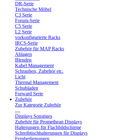
DR-Serie
Technische Möbel
C3 Serie
Forum-Serie
C5 Serie
L2 Serie
vorkonfigurierte Racks
IRCS-Serie
Zubehör für MAP Racks
Ablagen
Blenden
Kabel Management
Schrauben, Zubehör etc.
Licht
Thermal Management
Schubladen
Forward Serie
Zubehör
Zur Kategorie Zubehör
Displays Sonstiges
Zubehör für Promethean Displays
Halterungen für Flachbildschirme
Schreibtischhalterungen für Displays
Fernbedienungen