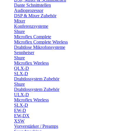
Dante Schnittstellen
Audioprozessor
DSP & Mixer Zubehör
Mixer
Konferenzsysteme
Shure
Microflex Complete
Microflex Complete Wireless
Drahtlose Mikrofonsysteme
Sennheiser
Shure
Microflex Wireless
QLX-D
SLX-D
Drahtlossystem Zubehör
Shure
Drahtlossystem Zubehör
ULX-D
Microflex Wireless
SLX-D
EW-D
EW-DX
XSW
Vorverstärker / Preamps