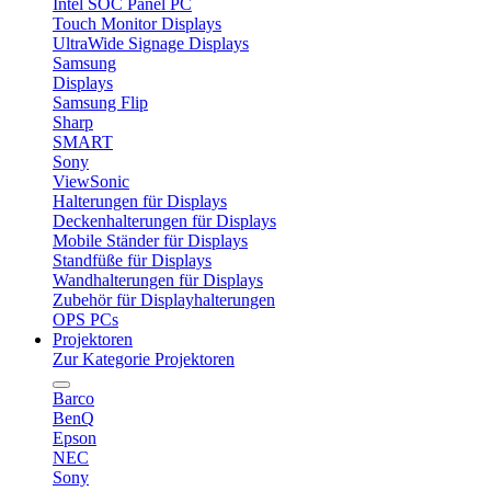
Intel SOC Panel PC
Touch Monitor Displays
UltraWide Signage Displays
Samsung
Displays
Samsung Flip
Sharp
SMART
Sony
ViewSonic
Halterungen für Displays
Deckenhalterungen für Displays
Mobile Ständer für Displays
Standfüße für Displays
Wandhalterungen für Displays
Zubehör für Displayhalterungen
OPS PCs
Projektoren
Zur Kategorie Projektoren
Barco
BenQ
Epson
NEC
Sony