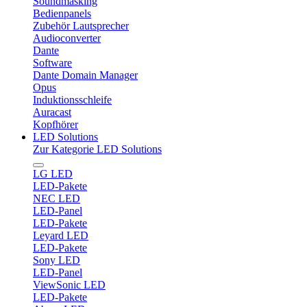
Soundmasking
Bedienpanels
Zubehör Lautsprecher
Audioconverter
Dante
Software
Dante Domain Manager
Opus
Induktionsschleife
Auracast
Kopfhörer
LED Solutions
Zur Kategorie LED Solutions
LG LED
LED-Pakete
NEC LED
LED-Panel
LED-Pakete
Leyard LED
LED-Pakete
Sony LED
LED-Panel
ViewSonic LED
LED-Pakete