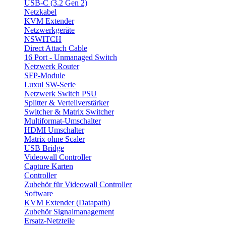
USB-C (3.2 Gen 2)
Netzkabel
KVM Extender
Netzwerkgeräte
NSWITCH
Direct Attach Cable
16 Port - Unmanaged Switch
Netzwerk Router
SFP-Module
Luxul SW-Serie
Netzwerk Switch PSU
Splitter & Verteilverstärker
Switcher & Matrix Switcher
Multiformat-Umschalter
HDMI Umschalter
Matrix ohne Scaler
USB Bridge
Videowall Controller
Capture Karten
Controller
Zubehör für Videowall Controller
Software
KVM Extender (Datapath)
Zubehör Signalmanagement
Ersatz-Netzteile