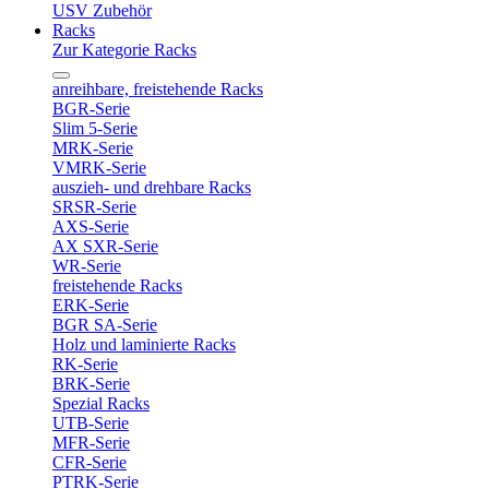
USV Zubehör
Racks
Zur Kategorie Racks
anreihbare, freistehende Racks
BGR-Serie
Slim 5-Serie
MRK-Serie
VMRK-Serie
auszieh- und drehbare Racks
SRSR-Serie
AXS-Serie
AX SXR-Serie
WR-Serie
freistehende Racks
ERK-Serie
BGR SA-Serie
Holz und laminierte Racks
RK-Serie
BRK-Serie
Spezial Racks
UTB-Serie
MFR-Serie
CFR-Serie
PTRK-Serie