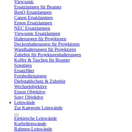
Viewsonic
Ersatzlampen für Beamer
BenQ Ersatzlampen
Canon Ersatzlampen
Epson Ersatzlampen
NEC Ersatzlampen
Viewsonic Ersatzlampen
Halterungen für Projektoren
Deckenhalterungen für Projektoren
Wandhalterungen für Projektoren
Zubehör für Projektorenhalterungen
Koffer & Taschen für Beamer
Sonstiges
Ersatzfilter
Fernbedienungen
Diebstahlschutz & Zubehör
Wechselobjektive
Epson Objektive
Sony Objektive
Leinwände
Zur Kategorie Leinwände
Elektrische Leinwände
Kurbelleinwände
Rahmen-Leinwände