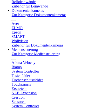
Rolloleinwände
Zubehör für Leinwände
Dokumentenkameras
Zur Kategorie Dokumentenkameras
Aver
ELMO
Epson
SMART
Wolfvision
Zubehör für Dokumentenkameras
Mediensteuerung
Zur Kategorie Mediensteuerung
Atlona Velocity
Biamp
System Controller
Tastenfelder
Tischanschlussfelder
Touchpanels
Ersatzteile
NEB Expansion
Crestron
Sensoren
System Controller