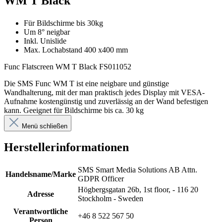
WM T Black"
Für Bildschirme bis 30kg
Um 8° neigbar
Inkl. Unislide
Max. Lochabstand 400 x400 mm
Func Flatscreen WM T Black FS011052
Die SMS Func WM T ist eine neigbare und günstige
Wandhalterung, mit der man praktisch jedes Display mit VESA-
Aufnahme kostengünstig und zuverlässig an der Wand befestigen
kann. Geeignet für Bildschirme bis ca. 30 kg
Menü schließen
Herstellerinformationen
SMS Smart Media Solutions AB Attn.
Handelsname/Marke
GDPR Officer
Högbergsgatan 26b, 1st floor, - 116 20
Adresse
Stockholm - Sweden
Verantwortliche
+46 8 522 567 50
Person