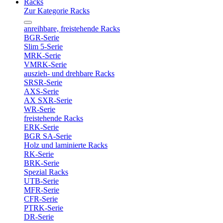
Racks
Zur Kategorie Racks
anreihbare, freistehende Racks
BGR-Serie
Slim 5-Serie
MRK-Serie
VMRK-Serie
auszieh- und drehbare Racks
SRSR-Serie
AXS-Serie
AX SXR-Serie
WR-Serie
freistehende Racks
ERK-Serie
BGR SA-Serie
Holz und laminierte Racks
RK-Serie
BRK-Serie
Spezial Racks
UTB-Serie
MFR-Serie
CFR-Serie
PTRK-Serie
DR-Serie