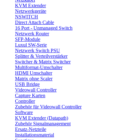
KVM Extender
Netzwerkgeräte
NSWITCH
Direct Attach Cable
16 Port - Unmanaged Switch
Netzwerk Router
SFP-Module
Luxul SW-Serie
Netzwerk Switch PSU
Splitter & Verteilverstärker
Switcher & Matrix Switcher
Multiformat-Umschalter
HDMI Umschalter
Matrix ohne Scaler
USB Bridge
Videowall Controller
Capture Karten
Controller
Zubehör für Videowall Controller
Software
KVM Extender (Datapath)
Zubehör Signalmanagement
Ersatz-Netzteile
Installationsmaterial