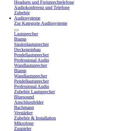
Headsets und Freisprechtelefone
Audiokonferenz und Telefone
Zubehör
Audiosysteme
Zur Kategorie Audiosysteme
Lautsprecher
Biamp
Säulenlautsprecher
Deckeneinbau
Pendellautsprecher
Professional Audio
Wandlautsprecher
Biamp
Wandlautsprecher
Pendellautsprecher
Professional Audio
Zubehör Lautsprecher
Bluesound
Anschlussfelder
Bachmann
Verstärker
Zubehör & Installation
Mikrofone
Zuspieler