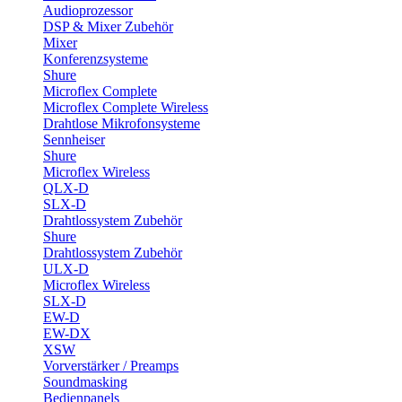
Audioprozessor
DSP & Mixer Zubehör
Mixer
Konferenzsysteme
Shure
Microflex Complete
Microflex Complete Wireless
Drahtlose Mikrofonsysteme
Sennheiser
Shure
Microflex Wireless
QLX-D
SLX-D
Drahtlossystem Zubehör
Shure
Drahtlossystem Zubehör
ULX-D
Microflex Wireless
SLX-D
EW-D
EW-DX
XSW
Vorverstärker / Preamps
Soundmasking
Bedienpanels