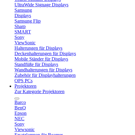
UltraWide Signage Displays
Samsung
Displays
Samsung Flip
Sharp
SMART
Sony
ViewSonic
Halterungen für Displays
Deckenhalterungen für Displays
Mobile Ständer für Displays
Standfüße für Displays
Wandhalterungen für Displays
Zubehör für Displayhalterungen
OPS PCs
Projektoren
Zur Kategorie Projektoren
Barco
BenQ
Epson
NEC
Sony
Viewsonic
Ersatzlampen für Beamer