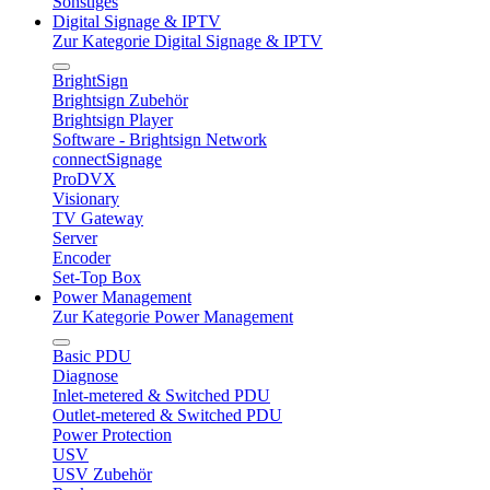
Sonstiges
Digital Signage & IPTV
Zur Kategorie Digital Signage & IPTV
BrightSign
Brightsign Zubehör
Brightsign Player
Software - Brightsign Network
connectSignage
ProDVX
Visionary
TV Gateway
Server
Encoder
Set-Top Box
Power Management
Zur Kategorie Power Management
Basic PDU
Diagnose
Inlet-metered & Switched PDU
Outlet-metered & Switched PDU
Power Protection
USV
USV Zubehör