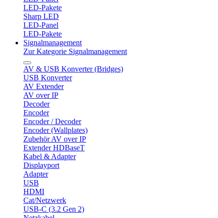
LED-Pakete
Sharp LED
LED-Panel
LED-Pakete
Signalmanagement
Zur Kategorie Signalmanagement
AV & USB Konverter (Bridges)
USB Konverter
AV Extender
AV over IP
Decoder
Encoder
Encoder / Decoder
Encoder (Wallplates)
Zubehör AV over IP
Extender HDBaseT
Kabel & Adapter
Displayport
Adapter
USB
HDMI
Cat/Netzwerk
USB-C (3.2 Gen 2)
Netzkabel