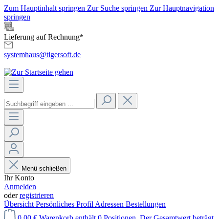
Zum Hauptinhalt springen
Zur Suche springen
Zur Hauptnavigation
springen
Lieferung auf Rechnung*
systemhaus@tigersoft.de
Menü schließen
Ihr Konto
Anmelden
oder
registrieren
Übersicht
Persönliches Profil
Adressen
Bestellungen
0,00 €
Warenkorb enthält 0 Positionen. Der Gesamtwert beträgt