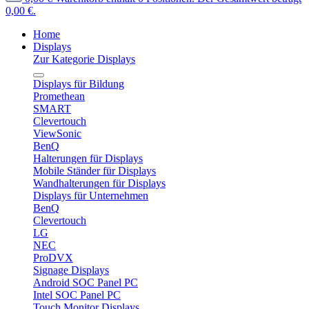
0,00 €.
Home
Displays
Zur Kategorie Displays
Displays für Bildung
Promethean
SMART
Clevertouch
ViewSonic
BenQ
Halterungen für Displays
Mobile Ständer für Displays
Wandhalterungen für Displays
Displays für Unternehmen
BenQ
Clevertouch
LG
NEC
ProDVX
Signage Displays
Android SOC Panel PC
Intel SOC Panel PC
Touch Monitor Displays