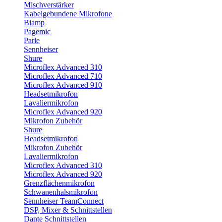
Mischverstärker
Kabelgebundene Mikrofone
Biamp
Pagemic
Parle
Sennheiser
Shure
Microflex Advanced 310
Microflex Advanced 710
Microflex Advanced 910
Headsetmikrofon
Lavaliermikrofon
Microflex Advanced 920
Mikrofon Zubehör
Shure
Headsetmikrofon
Mikrofon Zubehör
Lavaliermikrofon
Microflex Advanced 310
Microflex Advanced 920
Grenzflächenmikrofon
Schwanenhalsmikrofon
Sennheiser TeamConnect
DSP, Mixer & Schnittstellen
Dante Schnittstellen