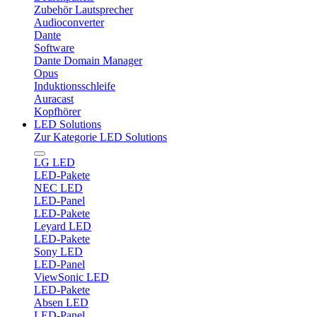
Zubehör Lautsprecher
Audioconverter
Dante
Software
Dante Domain Manager
Opus
Induktionsschleife
Auracast
Kopfhörer
LED Solutions
Zur Kategorie LED Solutions
LG LED
LED-Pakete
NEC LED
LED-Panel
LED-Pakete
Leyard LED
LED-Pakete
Sony LED
LED-Panel
ViewSonic LED
LED-Pakete
Absen LED
LED-Panel