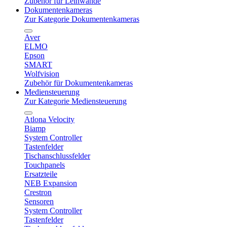
Zubehör für Leinwände
Dokumentenkameras
Zur Kategorie Dokumentenkameras
Aver
ELMO
Epson
SMART
Wolfvision
Zubehör für Dokumentenkameras
Mediensteuerung
Zur Kategorie Mediensteuerung
Atlona Velocity
Biamp
System Controller
Tastenfelder
Tischanschlussfelder
Touchpanels
Ersatzteile
NEB Expansion
Crestron
Sensoren
System Controller
Tastenfelder