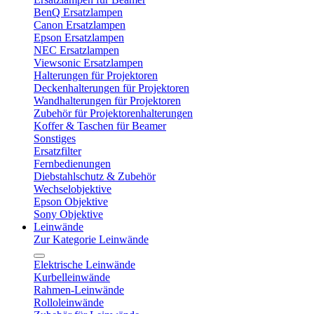
BenQ Ersatzlampen
Canon Ersatzlampen
Epson Ersatzlampen
NEC Ersatzlampen
Viewsonic Ersatzlampen
Halterungen für Projektoren
Deckenhalterungen für Projektoren
Wandhalterungen für Projektoren
Zubehör für Projektorenhalterungen
Koffer & Taschen für Beamer
Sonstiges
Ersatzfilter
Fernbedienungen
Diebstahlschutz & Zubehör
Wechselobjektive
Epson Objektive
Sony Objektive
Leinwände
Zur Kategorie Leinwände
Elektrische Leinwände
Kurbelleinwände
Rahmen-Leinwände
Rolloleinwände