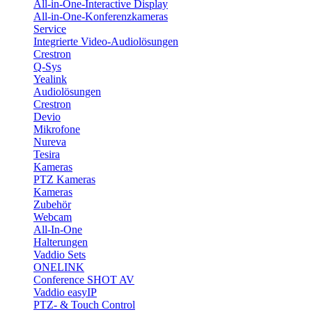
All-in-One-Interactive Display
All-in-One-Konferenzkameras
Service
Integrierte Video-Audiolösungen
Crestron
Q-Sys
Yealink
Audiolösungen
Crestron
Devio
Mikrofone
Nureva
Tesira
Kameras
PTZ Kameras
Kameras
Zubehör
Webcam
All-In-One
Halterungen
Vaddio Sets
ONELINK
Conference SHOT AV
Vaddio easyIP
PTZ- & Touch Control