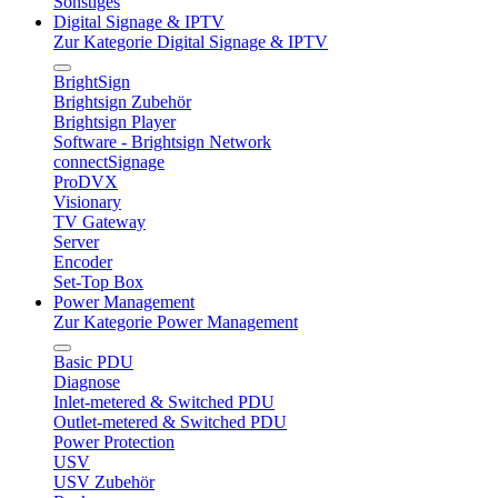
Sonstiges
Digital Signage & IPTV
Zur Kategorie Digital Signage & IPTV
BrightSign
Brightsign Zubehör
Brightsign Player
Software - Brightsign Network
connectSignage
ProDVX
Visionary
TV Gateway
Server
Encoder
Set-Top Box
Power Management
Zur Kategorie Power Management
Basic PDU
Diagnose
Inlet-metered & Switched PDU
Outlet-metered & Switched PDU
Power Protection
USV
USV Zubehör