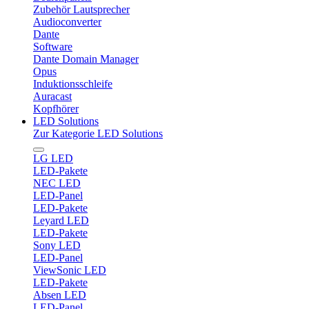
Zubehör Lautsprecher
Audioconverter
Dante
Software
Dante Domain Manager
Opus
Induktionsschleife
Auracast
Kopfhörer
LED Solutions
Zur Kategorie LED Solutions
LG LED
LED-Pakete
NEC LED
LED-Panel
LED-Pakete
Leyard LED
LED-Pakete
Sony LED
LED-Panel
ViewSonic LED
LED-Pakete
Absen LED
LED-Panel