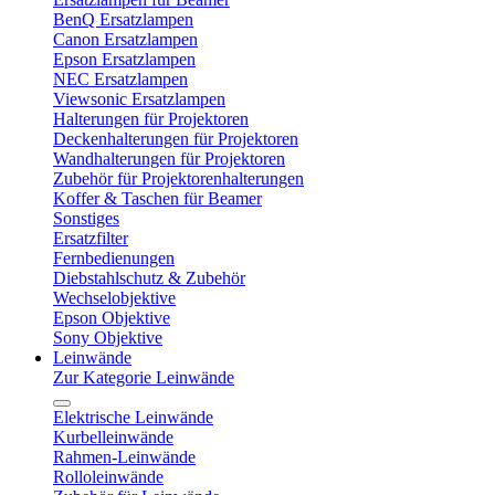
BenQ Ersatzlampen
Canon Ersatzlampen
Epson Ersatzlampen
NEC Ersatzlampen
Viewsonic Ersatzlampen
Halterungen für Projektoren
Deckenhalterungen für Projektoren
Wandhalterungen für Projektoren
Zubehör für Projektorenhalterungen
Koffer & Taschen für Beamer
Sonstiges
Ersatzfilter
Fernbedienungen
Diebstahlschutz & Zubehör
Wechselobjektive
Epson Objektive
Sony Objektive
Leinwände
Zur Kategorie Leinwände
Elektrische Leinwände
Kurbelleinwände
Rahmen-Leinwände
Rolloleinwände