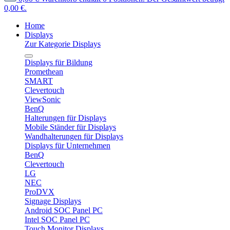
0,00 €.
Home
Displays
Zur Kategorie Displays
Displays für Bildung
Promethean
SMART
Clevertouch
ViewSonic
BenQ
Halterungen für Displays
Mobile Ständer für Displays
Wandhalterungen für Displays
Displays für Unternehmen
BenQ
Clevertouch
LG
NEC
ProDVX
Signage Displays
Android SOC Panel PC
Intel SOC Panel PC
Touch Monitor Displays