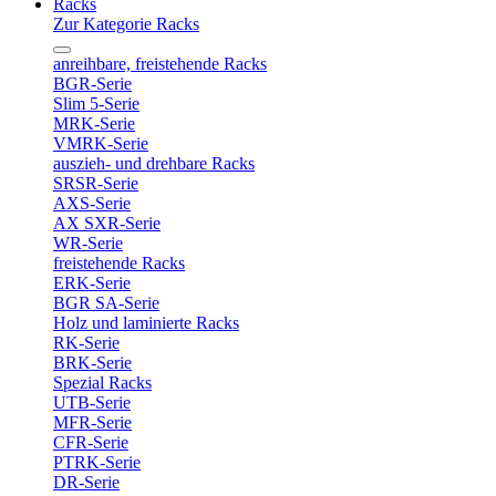
Racks
Zur Kategorie Racks
anreihbare, freistehende Racks
BGR-Serie
Slim 5-Serie
MRK-Serie
VMRK-Serie
auszieh- und drehbare Racks
SRSR-Serie
AXS-Serie
AX SXR-Serie
WR-Serie
freistehende Racks
ERK-Serie
BGR SA-Serie
Holz und laminierte Racks
RK-Serie
BRK-Serie
Spezial Racks
UTB-Serie
MFR-Serie
CFR-Serie
PTRK-Serie
DR-Serie