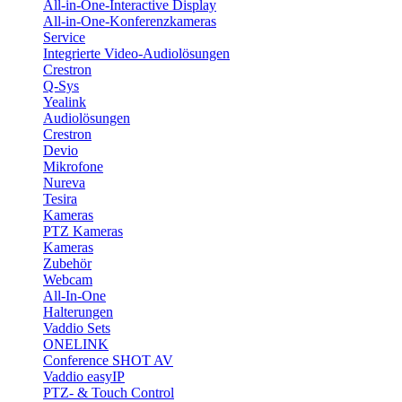
All-in-One-Interactive Display
All-in-One-Konferenzkameras
Service
Integrierte Video-Audiolösungen
Crestron
Q-Sys
Yealink
Audiolösungen
Crestron
Devio
Mikrofone
Nureva
Tesira
Kameras
PTZ Kameras
Kameras
Zubehör
Webcam
All-In-One
Halterungen
Vaddio Sets
ONELINK
Conference SHOT AV
Vaddio easyIP
PTZ- & Touch Control