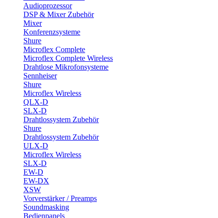
Audioprozessor
DSP & Mixer Zubehör
Mixer
Konferenzsysteme
Shure
Microflex Complete
Microflex Complete Wireless
Drahtlose Mikrofonsysteme
Sennheiser
Shure
Microflex Wireless
QLX-D
SLX-D
Drahtlossystem Zubehör
Shure
Drahtlossystem Zubehör
ULX-D
Microflex Wireless
SLX-D
EW-D
EW-DX
XSW
Vorverstärker / Preamps
Soundmasking
Bedienpanels