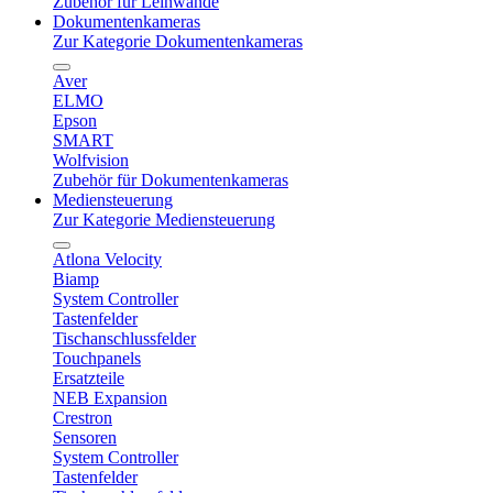
Zubehör für Leinwände
Dokumentenkameras
Zur Kategorie Dokumentenkameras
Aver
ELMO
Epson
SMART
Wolfvision
Zubehör für Dokumentenkameras
Mediensteuerung
Zur Kategorie Mediensteuerung
Atlona Velocity
Biamp
System Controller
Tastenfelder
Tischanschlussfelder
Touchpanels
Ersatzteile
NEB Expansion
Crestron
Sensoren
System Controller
Tastenfelder