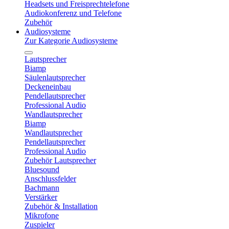
Headsets und Freisprechtelefone
Audiokonferenz und Telefone
Zubehör
Audiosysteme
Zur Kategorie Audiosysteme
Lautsprecher
Biamp
Säulenlautsprecher
Deckeneinbau
Pendellautsprecher
Professional Audio
Wandlautsprecher
Biamp
Wandlautsprecher
Pendellautsprecher
Professional Audio
Zubehör Lautsprecher
Bluesound
Anschlussfelder
Bachmann
Verstärker
Zubehör & Installation
Mikrofone
Zuspieler