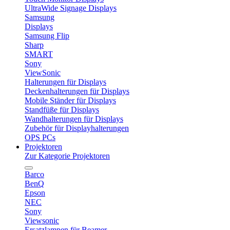
UltraWide Signage Displays
Samsung
Displays
Samsung Flip
Sharp
SMART
Sony
ViewSonic
Halterungen für Displays
Deckenhalterungen für Displays
Mobile Ständer für Displays
Standfüße für Displays
Wandhalterungen für Displays
Zubehör für Displayhalterungen
OPS PCs
Projektoren
Zur Kategorie Projektoren
Barco
BenQ
Epson
NEC
Sony
Viewsonic
Ersatzlampen für Beamer