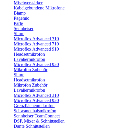
Mischverstärker
Kabelgebundene Mikrofone
Biamp
Pagemic
Parle
Sennheiser
Shure
Microflex Advanced 310
Microflex Advanced 710
Microflex Advanced 910
Headsetmikrofon
Lavaliermikrofon
Microflex Advanced 920
Mikrofon Zubehör
Shure
Headsetmikrofon
Mikrofon Zubehör
Lavaliermikrofon
Microflex Advanced 310
Microflex Advanced 920
Grenzflächenmikrofon
Schwanenhalsmikrofon
Sennheiser TeamConnect
DSP, Mixer & Schnittstellen
Dante Schnittstellen