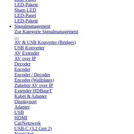
LED-Pakete
Sharp LED
LED-Panel
LED-Pakete
Signalmanagement
Zur Kategorie Signalmanagement
AV & USB Konverter (Bridges)
USB Konverter
AV Extender
AV over IP
Decoder
Encoder
Encoder / Decoder
Encoder (Wallplates)
Zubehör AV over IP
Extender HDBaseT
Kabel & Adapter
Displayport
Adapter
USB
HDMI
Cat/Netzwerk
USB-C (3.2 Gen 2)
Netzkabel