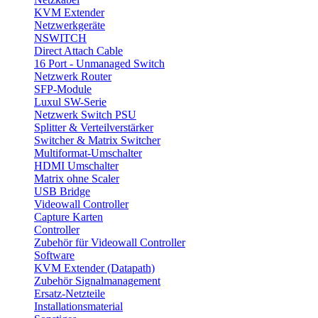
KVM Extender
Netzwerkgeräte
NSWITCH
Direct Attach Cable
16 Port - Unmanaged Switch
Netzwerk Router
SFP-Module
Luxul SW-Serie
Netzwerk Switch PSU
Splitter & Verteilverstärker
Switcher & Matrix Switcher
Multiformat-Umschalter
HDMI Umschalter
Matrix ohne Scaler
USB Bridge
Videowall Controller
Capture Karten
Controller
Zubehör für Videowall Controller
Software
KVM Extender (Datapath)
Zubehör Signalmanagement
Ersatz-Netzteile
Installationsmaterial