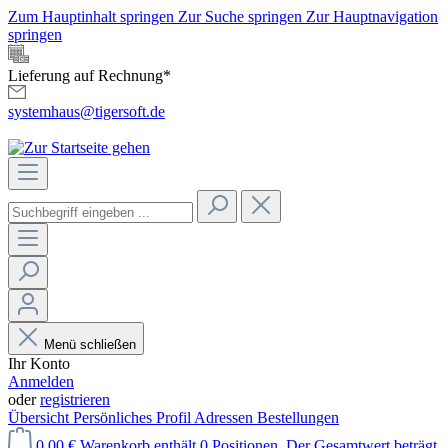
Zum Hauptinhalt springen
Zur Suche springen
Zur Hauptnavigation
springen
Lieferung auf Rechnung*
systemhaus@tigersoft.de
Menü schließen
Ihr Konto
Anmelden
oder
registrieren
Übersicht
Persönliches Profil
Adressen
Bestellungen
0,00 €
Warenkorb enthält 0 Positionen. Der Gesamtwert beträgt