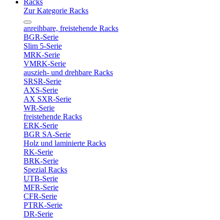
Racks
Zur Kategorie Racks
anreihbare, freistehende Racks
BGR-Serie
Slim 5-Serie
MRK-Serie
VMRK-Serie
auszieh- und drehbare Racks
SRSR-Serie
AXS-Serie
AX SXR-Serie
WR-Serie
freistehende Racks
ERK-Serie
BGR SA-Serie
Holz und laminierte Racks
RK-Serie
BRK-Serie
Spezial Racks
UTB-Serie
MFR-Serie
CFR-Serie
PTRK-Serie
DR-Serie