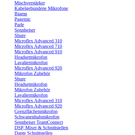
Mischverstärker
Kabelgebundene Mikrofone
Biamp
Pagemic
Parle
Sennheiser
Shure
Microflex Advanced 310
Microflex Advanced 710
Microflex Advanced 910
Headsetmikrofon
Lavaliermikrofon
Microflex Advanced 920
Mikrofon Zubehör
Shure
Headsetmikrofon
Mikrofon Zubehör
Lavaliermikrofon
Microflex Advanced 310
Microflex Advanced 920
Grenzflächenmikrofon
Schwanenhalsmikrofon
Sennheiser TeamConnect
DSP, Mixer & Schnittstellen
Dante Schnittstellen