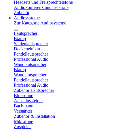
Headsets und Freisprechtelefone
Audiokonferenz und Telefone
Zubehör
Audiosysteme
Zur Kategorie Audiosysteme
Lautsprecher
Biamp
Säulenlautsprecher
Deckeneinbau
Pendellautsprecher
Professional Audio
Wandlautsprecher
Biamp
Wandlautsprecher
Pendellautsprecher
Professional Audio
Zubehör Lautsprecher
Bluesound
Anschlussfelder
Bachmann
Verstärker
Zubehör & Installation
Mikrofone
Zuspieler