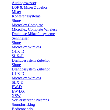
Audioprozessor
DSP & Mixer Zubehör
Mixer
Konferenzsysteme
Shure
Microflex Complete
Microflex Complete Wireless
Drahtlose Mikrofonsysteme
Sennheiser
Shure
Microflex Wireless
QLX-D
SLX-D
Drahtlossystem Zubehör
Shure
Drahtlossystem Zubehör
ULX-D
Microflex Wireless
SLX-D
EW-D
EW-DX
XSW
Vorverstärker / Preamps
Soundmasking
Bedienpanels