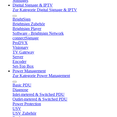
Sonstiges
Digital Signage & IPTV
Zur Kategorie Digital Signage & IPTV
BrightSign
Brightsign Zubehör
Brightsign Player
Software - Brightsign Network
connectSignage
ProDVX
Visionary
TV Gateway
Server
Encoder
Set-Top Box
Power Management
Zur Kategorie Power Management
Basic PDU
Diagnose
Inlet-metered & Switched PDU
Outlet-metered & Switched PDU
Power Protection
USV
USV Zubehör