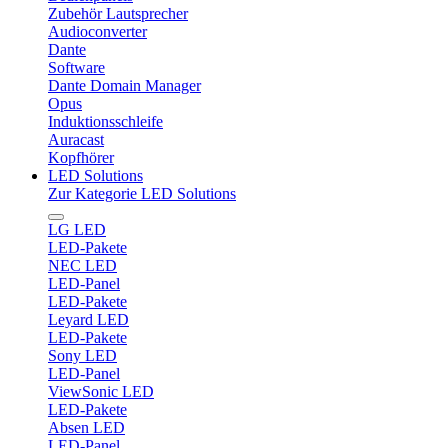
Zubehör Lautsprecher
Audioconverter
Dante
Software
Dante Domain Manager
Opus
Induktionsschleife
Auracast
Kopfhörer
LED Solutions
Zur Kategorie LED Solutions
LG LED
LED-Pakete
NEC LED
LED-Panel
LED-Pakete
Leyard LED
LED-Pakete
Sony LED
LED-Panel
ViewSonic LED
LED-Pakete
Absen LED
LED-Panel