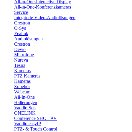
All-in-One-Interactive Display
All-in-One-Konferenzkameras
Service
Integrierte Video-Audiolösungen
Crestron
Q-Sys
Yealink
Audiolösungen
Crestron
Devio
Mikrofone
Nureva
Tesira
Kameras
PTZ Kameras
Kameras
Zubehör
Webcam
All-In-One
Halterungen
Vaddio Sets
ONELINK
Conference SHOT AV
Vaddio easyIP
PTZ- & Touch Control