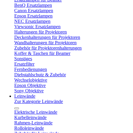
BenQ Ersatzlampen
Canon Ersatzlampen
Epson Ersatzlampen
NEC Ersatzlampen
Viewsonic Ersatzlampen
Halterungen für Projektoren
Deckenhalterungen für Projektoren
Wandhalterungen für Projektoren
Zubehör für Projektorenhalterungen
Koffer & Taschen für Beamer
Sonstiges
Ersatzfilter
Fernbedienungen
Diebstahlschutz & Zubehör
Wechselobjektive
Epson Objektive
Sony Objektive
Leinwände
Zur Kategorie Leinwände
Elektrische Leinwände
Kurbelleinwände
Rahmen-Leinwände
Rolloleinwände