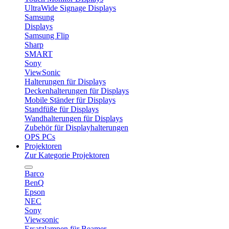
UltraWide Signage Displays
Samsung
Displays
Samsung Flip
Sharp
SMART
Sony
ViewSonic
Halterungen für Displays
Deckenhalterungen für Displays
Mobile Ständer für Displays
Standfüße für Displays
Wandhalterungen für Displays
Zubehör für Displayhalterungen
OPS PCs
Projektoren
Zur Kategorie Projektoren
Barco
BenQ
Epson
NEC
Sony
Viewsonic
Ersatzlampen für Beamer