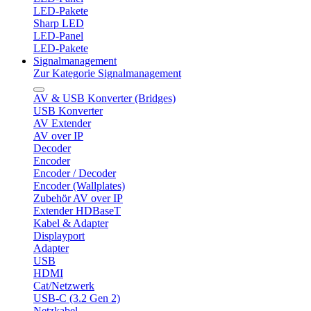
LED-Pakete
Sharp LED
LED-Panel
LED-Pakete
Signalmanagement
Zur Kategorie Signalmanagement
AV & USB Konverter (Bridges)
USB Konverter
AV Extender
AV over IP
Decoder
Encoder
Encoder / Decoder
Encoder (Wallplates)
Zubehör AV over IP
Extender HDBaseT
Kabel & Adapter
Displayport
Adapter
USB
HDMI
Cat/Netzwerk
USB-C (3.2 Gen 2)
Netzkabel