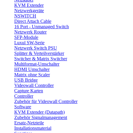
KVM Extender
Netzwerkgeräte
NSWITCH
Direct Attach Cable
16 Port - Unmanaged Switch
Netzwerk Router
SFP-Module
Luxul SW-Serie
Netzwerk Switch PSU
Splitter & Verteilverstärker
Switcher & Matrix Switcher
Multiformat-Umschalter
HDMI Umschalter
Matrix ohne Scaler
USB Bridge
Videowall Controller
Capture Karten
Controller
Zubehör für Videowall Controller
Software
KVM Extender (Datapath)
Zubehör Signalmanagement
Ersatz-Netzteile
Installationsmaterial