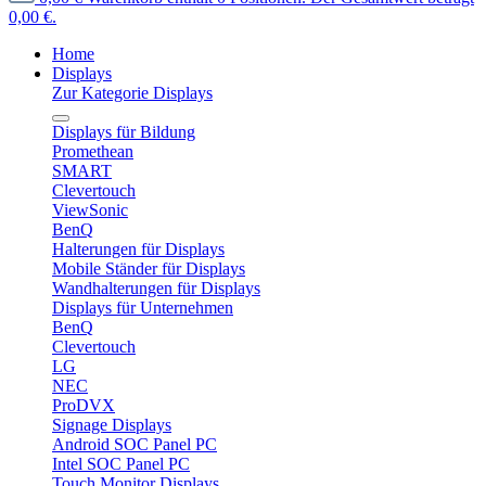
0,00 €.
Home
Displays
Zur Kategorie Displays
Displays für Bildung
Promethean
SMART
Clevertouch
ViewSonic
BenQ
Halterungen für Displays
Mobile Ständer für Displays
Wandhalterungen für Displays
Displays für Unternehmen
BenQ
Clevertouch
LG
NEC
ProDVX
Signage Displays
Android SOC Panel PC
Intel SOC Panel PC
Touch Monitor Displays