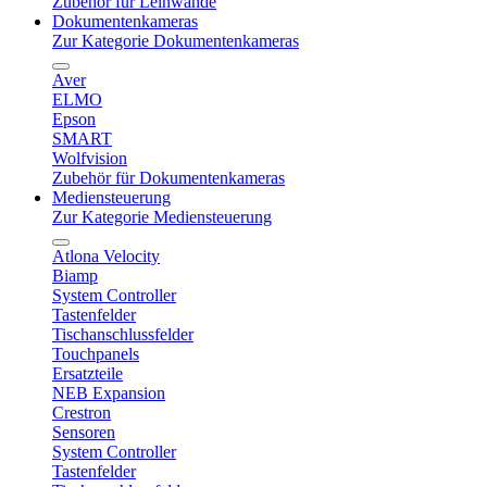
Zubehör für Leinwände
Dokumentenkameras
Zur Kategorie Dokumentenkameras
Aver
ELMO
Epson
SMART
Wolfvision
Zubehör für Dokumentenkameras
Mediensteuerung
Zur Kategorie Mediensteuerung
Atlona Velocity
Biamp
System Controller
Tastenfelder
Tischanschlussfelder
Touchpanels
Ersatzteile
NEB Expansion
Crestron
Sensoren
System Controller
Tastenfelder