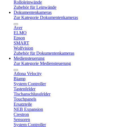
Rolloleinwände
Zubehör für Leinwände
Dokumentenkameras
Zur Kategorie Dokumentenkameras
Aver
ELMO
Epson
SMART
Wolfvision
Zubehör für Dokumentenkameras
Mediensteuerung
Zur Kategorie Mediensteuerung
Atlona Velocity
Biamp
System Controller
Tastenfelder
Tischanschlussfelder
Touchpanels
Ersatzteile
NEB Expansion
Crestron
Sensoren
System Controller