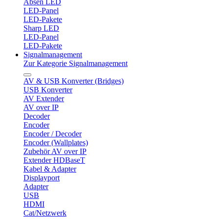
Absen LED
LED-Panel
LED-Pakete
Sharp LED
LED-Panel
LED-Pakete
Signalmanagement
Zur Kategorie Signalmanagement
AV & USB Konverter (Bridges)
USB Konverter
AV Extender
AV over IP
Decoder
Encoder
Encoder / Decoder
Encoder (Wallplates)
Zubehör AV over IP
Extender HDBaseT
Kabel & Adapter
Displayport
Adapter
USB
HDMI
Cat/Netzwerk