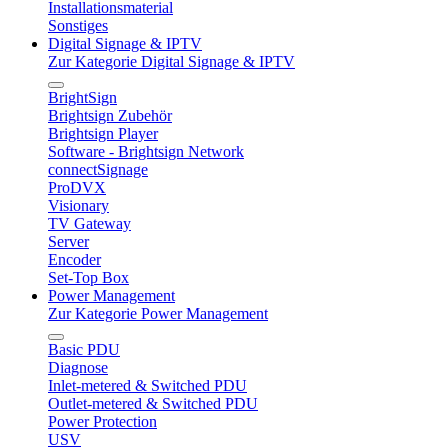
Installationsmaterial
Sonstiges
Digital Signage & IPTV
Zur Kategorie Digital Signage & IPTV
BrightSign
Brightsign Zubehör
Brightsign Player
Software - Brightsign Network
connectSignage
ProDVX
Visionary
TV Gateway
Server
Encoder
Set-Top Box
Power Management
Zur Kategorie Power Management
Basic PDU
Diagnose
Inlet-metered & Switched PDU
Outlet-metered & Switched PDU
Power Protection
USV