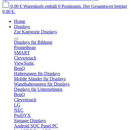
0,00 €
Warenkorb enthält 0 Positionen. Der Gesamtwert beträgt
0,00 €.
Home
Displays
Zur Kategorie Displays
Displays für Bildung
Promethean
SMART
Clevertouch
ViewSonic
BenQ
Halterungen für Displays
Mobile Ständer für Displays
Wandhalterungen für Displays
Displays für Unternehmen
BenQ
Clevertouch
LG
NEC
ProDVX
Signage Displays
Android SOC Panel PC