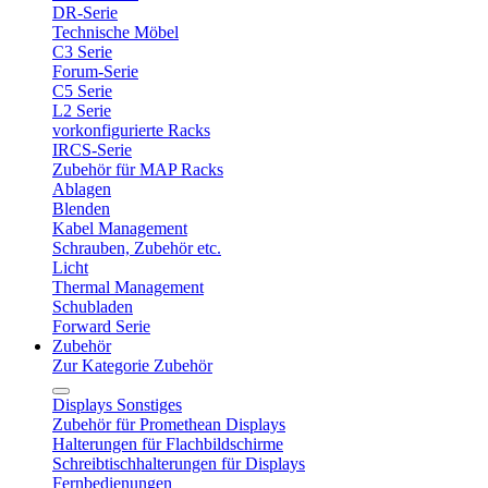
DR-Serie
Technische Möbel
C3 Serie
Forum-Serie
C5 Serie
L2 Serie
vorkonfigurierte Racks
IRCS-Serie
Zubehör für MAP Racks
Ablagen
Blenden
Kabel Management
Schrauben, Zubehör etc.
Licht
Thermal Management
Schubladen
Forward Serie
Zubehör
Zur Kategorie Zubehör
Displays Sonstiges
Zubehör für Promethean Displays
Halterungen für Flachbildschirme
Schreibtischhalterungen für Displays
Fernbedienungen