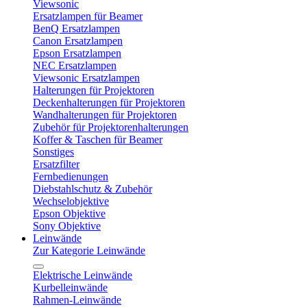
Viewsonic
Ersatzlampen für Beamer
BenQ Ersatzlampen
Canon Ersatzlampen
Epson Ersatzlampen
NEC Ersatzlampen
Viewsonic Ersatzlampen
Halterungen für Projektoren
Deckenhalterungen für Projektoren
Wandhalterungen für Projektoren
Zubehör für Projektorenhalterungen
Koffer & Taschen für Beamer
Sonstiges
Ersatzfilter
Fernbedienungen
Diebstahlschutz & Zubehör
Wechselobjektive
Epson Objektive
Sony Objektive
Leinwände
Zur Kategorie Leinwände
Elektrische Leinwände
Kurbelleinwände
Rahmen-Leinwände