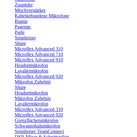
Zuspieler
Mischverstärker
Kabelgebundene Mikrofone
Biamp
Pagemic
Parle
Sennheiser
Shure
Microflex Advanced 310
Microflex Advanced 710
Microflex Advanced 910
Headsetmikrofon
Lavaliermikrofon
Microflex Advanced 920
Mikrofon Zubehör
Shure
Headsetmikrofon
Mikrofon Zubehör
Lavaliermikrofon
Microflex Advanced 310
Microflex Advanced 920
Grenzflächenmikrofon
Schwanenhalsmikrofon
Sennheiser TeamConnect
DSP, Mixer & Schnittstellen