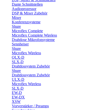
Dante Schnittstellen
Audioprozessor
DSP & Mixer Zubehör
Mixer
Konferenzsysteme
Shure
Microflex Complete
Microflex Complete Wireless
Drahtlose Mikrofonsysteme
Sennheiser
Shure
Microflex Wireless
QLX-D
SLX-D
Drahtlossystem Zubehör
Shure
Drahtlossystem Zubehör
ULX-D
Microflex Wireless
SLX-D
EW-D
EW-DX
XSW
Vorverstärker / Preamps