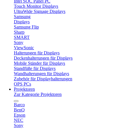
Intel SOC Panel PC
Touch Monitor Displays
UltraWide Signage Displays
Samsung
Displays
Samsung Flip
Sharp
SMART
Sony
ViewSonic
Halterungen für Displays
Deckenhalterungen für Displays
Mobile Ständer für Displays
Standfüße für Displays
Wandhalterungen für Displays
Zubehör für Displayhalterungen
OPS PCs
Projektoren
Zur Kategorie Projektoren
Barco
BenQ
Epson
NEC
Sony