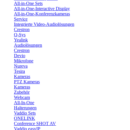
All-in-One Sets
All-in-One-Interactive Display
All-in-One-Konferenzkameras
Service
Integrierte Video-Audiolösungen
Crestron
Q-Sys
Yealink
Audiolösungen
Crestron
Devio
Mikrofone
Nureva
Tesira
Kameras
PTZ Kameras
Kameras
Zubehör
Webcam
All-In-One
Halterungen
Vaddio Sets
ONELINK
Conference SHOT AV
Vaddio easyIP