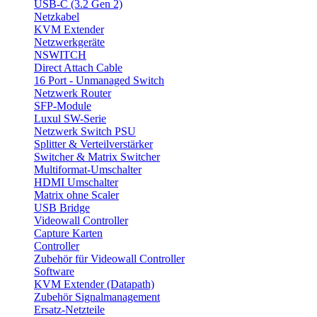
USB-C (3.2 Gen 2)
Netzkabel
KVM Extender
Netzwerkgeräte
NSWITCH
Direct Attach Cable
16 Port - Unmanaged Switch
Netzwerk Router
SFP-Module
Luxul SW-Serie
Netzwerk Switch PSU
Splitter & Verteilverstärker
Switcher & Matrix Switcher
Multiformat-Umschalter
HDMI Umschalter
Matrix ohne Scaler
USB Bridge
Videowall Controller
Capture Karten
Controller
Zubehör für Videowall Controller
Software
KVM Extender (Datapath)
Zubehör Signalmanagement
Ersatz-Netzteile