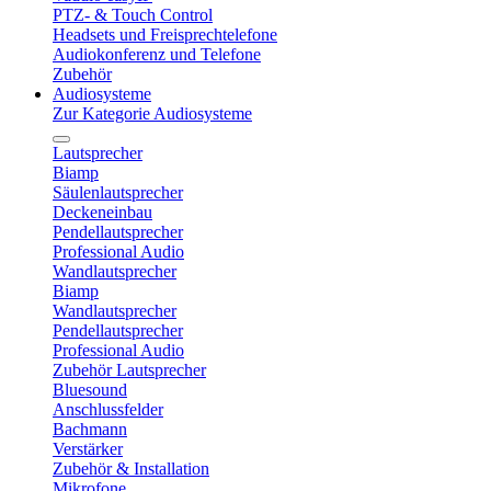
PTZ- & Touch Control
Headsets und Freisprechtelefone
Audiokonferenz und Telefone
Zubehör
Audiosysteme
Zur Kategorie Audiosysteme
Lautsprecher
Biamp
Säulenlautsprecher
Deckeneinbau
Pendellautsprecher
Professional Audio
Wandlautsprecher
Biamp
Wandlautsprecher
Pendellautsprecher
Professional Audio
Zubehör Lautsprecher
Bluesound
Anschlussfelder
Bachmann
Verstärker
Zubehör & Installation
Mikrofone