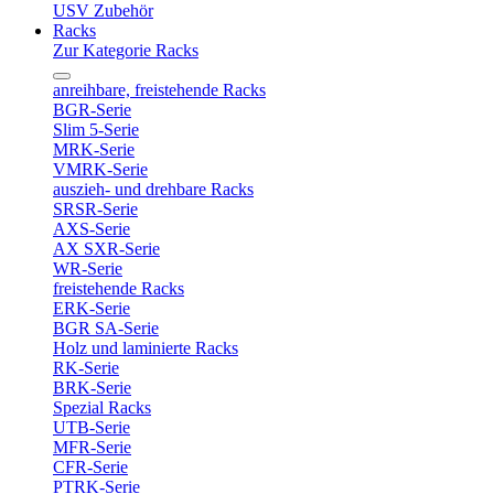
USV Zubehör
Racks
Zur Kategorie Racks
anreihbare, freistehende Racks
BGR-Serie
Slim 5-Serie
MRK-Serie
VMRK-Serie
auszieh- und drehbare Racks
SRSR-Serie
AXS-Serie
AX SXR-Serie
WR-Serie
freistehende Racks
ERK-Serie
BGR SA-Serie
Holz und laminierte Racks
RK-Serie
BRK-Serie
Spezial Racks
UTB-Serie
MFR-Serie
CFR-Serie
PTRK-Serie