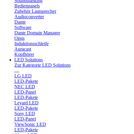
Soundmasking
Bedienpanels
Zubehör Lautsprecher
Audioconverter
Dante
Software
Dante Domain Manager
Opus
Induktionsschleife
Auracast
Kopfhörer
LED Solutions
Zur Kategorie LED Solutions
LG LED
LED-Pakete
NEC LED
LED-Panel
LED-Pakete
Leyard LED
LED-Pakete
Sony LED
LED-Panel
ViewSonic LED
LED-Pakete