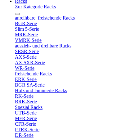
Racks
Zur Kategorie Racks
anreihbare, freistehende Racks
BGR-Serie
Slim 5-Serie
MRK-Serie
VMRK-Serie
auszieh- und drehbare Racks
SRSR-Serie
AXS-Serie
AX SXR-Serie
WR-Serie
freistehende Racks
ERK-Serie
BGR SA-Serie
Holz und laminierte Racks
RK-Serie
BRK-Serie
Spezial Racks
UTB-Serie
MFR-Serie
CFR-Serie
PTRK-Serie
DR-Serie