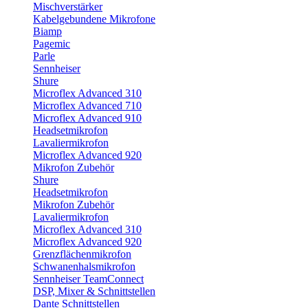
Mischverstärker
Kabelgebundene Mikrofone
Biamp
Pagemic
Parle
Sennheiser
Shure
Microflex Advanced 310
Microflex Advanced 710
Microflex Advanced 910
Headsetmikrofon
Lavaliermikrofon
Microflex Advanced 920
Mikrofon Zubehör
Shure
Headsetmikrofon
Mikrofon Zubehör
Lavaliermikrofon
Microflex Advanced 310
Microflex Advanced 920
Grenzflächenmikrofon
Schwanenhalsmikrofon
Sennheiser TeamConnect
DSP, Mixer & Schnittstellen
Dante Schnittstellen