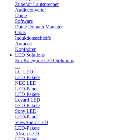
Zubehör Lautsprecher
Audioconverter
Dante
Software
Dante Domain Manager
Opus
Induktionsschleife
Auracast
Kopfhörer
LED Solutions
Zur Kategorie LED Solutions
LG LED
LED-Pakete
NEC LED
LED-Panel
LED-Pakete
Leyard LED
LED-Pakete
Sony LED
LED-Panel
ViewSonic LED
LED-Pakete
Absen LED
LED-Panel