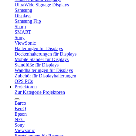
UltraWide Signage Displays
Samsung
Displays
Samsung Flip
Sharp
SMART
Sony
ViewSonic
Halterungen für Displays
Deckenhalterungen für Displays
Mobile Ständer für Displays
Standfüße für Displays
Wandhalterungen für Displays
Zubehör für Displayhalterungen
OPS PCs
Projektoren
Zur Kategorie Projektoren
Barco
BenQ
Epson
NEC
Sony
Viewsonic
Ersatzlampen für Beamer