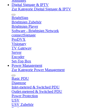
Sonstiges
Digital Signage & IPTV
Zur Kategorie Digital Signage & IPTV
BrightSign
Brightsign Zubehör
Brightsign Player
Software - Brightsign Network
connectSignage
ProDVX
Visionary
TV Gateway
Server
Encoder
Set-Top Box
Power Management
Zur Kategorie Power Management
Basic PDU
Diagnose
Inlet-metered & Switched PDU
Outlet-metered & Switched PDU
Power Protection
USV
USV Zubehör