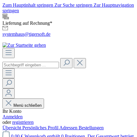
Zum Hauptinhalt springen
Zur Suche springen
Zur Hauptnavigation
springen
Lieferung auf Rechnung*
systemhaus@tigersoft.de
Menü schließen
Ihr Konto
Anmelden
oder
registrieren
Übersicht
Persönliches Profil
Adressen
Bestellungen
0,00 €
Warenkorb enthält 0 Positionen. Der Gesamtwert beträgt