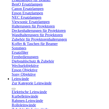
BenQ Ersatzlampen
Canon Ersatzlampen
Epson Ersatzlampen
NEC Ersatzlampen
Viewsonic Ersatzlampen
Halterungen für Projektoren
Deckenhalterungen für Projektoren
Wandhalterungen für Projektoren
Zubehör für Projektorenhalterungen
Koffer & Taschen für Beamer
Sonstiges
Ersatzfilter
Fernbedienungen
Diebstahlschutz & Zubehör
Wechselobjektive
Epson Objektive
Sony Objektive
Leinwände
Zur Kategorie Leinwände
Elektrische Leinwände
Kurbelleinwände
Rahmen-Leinwände
Rolloleinwände