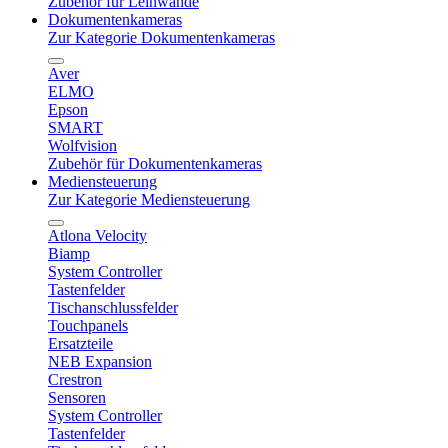
Zubehör für Leinwände
Dokumentenkameras
Zur Kategorie Dokumentenkameras
Aver
ELMO
Epson
SMART
Wolfvision
Zubehör für Dokumentenkameras
Mediensteuerung
Zur Kategorie Mediensteuerung
Atlona Velocity
Biamp
System Controller
Tastenfelder
Tischanschlussfelder
Touchpanels
Ersatzteile
NEB Expansion
Crestron
Sensoren
System Controller
Tastenfelder