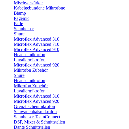
Mischverstärker
Kabelgebundene Mikrofone
Biamp
Pagemic
Parle
Sennheiser
Shure
Microflex Advanced 310
Microflex Advanced 710
Microflex Advanced 910
Headsetmikrofon
Lavaliermikrofon
Microflex Advanced 920
Mikrofon Zubehör
Shure
Headsetmikrofon
Mikrofon Zubehör
Lavaliermikrofon
Microflex Advanced 310
Microflex Advanced 920
Grenzflächenmikrofon
Schwanenhalsmikrofon
Sennheiser TeamConnect
DSP, Mixer & Schnittstellen
Dante Schnittstellen