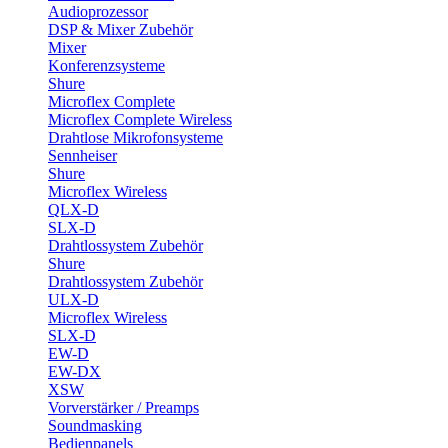
Audioprozessor
DSP & Mixer Zubehör
Mixer
Konferenzsysteme
Shure
Microflex Complete
Microflex Complete Wireless
Drahtlose Mikrofonsysteme
Sennheiser
Shure
Microflex Wireless
QLX-D
SLX-D
Drahtlossystem Zubehör
Shure
Drahtlossystem Zubehör
ULX-D
Microflex Wireless
SLX-D
EW-D
EW-DX
XSW
Vorverstärker / Preamps
Soundmasking
Bedienpanels