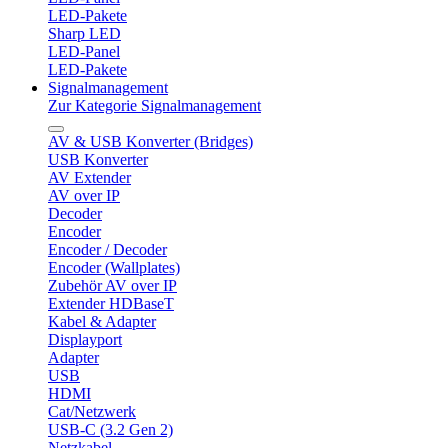
LED-Pakete
Sharp LED
LED-Panel
LED-Pakete
Signalmanagement
Zur Kategorie Signalmanagement
AV & USB Konverter (Bridges)
USB Konverter
AV Extender
AV over IP
Decoder
Encoder
Encoder / Decoder
Encoder (Wallplates)
Zubehör AV over IP
Extender HDBaseT
Kabel & Adapter
Displayport
Adapter
USB
HDMI
Cat/Netzwerk
USB-C (3.2 Gen 2)
Netzkabel