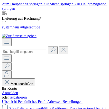
Zum Hauptinhalt springen
Zur Suche springen
Zur Hauptnavigation
springen
Lieferung auf Rechnung*
systemhaus@tigersoft.de
Menü schließen
Ihr Konto
Anmelden
oder
registrieren
Übersicht
Persönliches Profil
Adressen
Bestellungen
0,00 €
Warenkorb enthält 0 Positionen. Der Gesamtwert beträgt