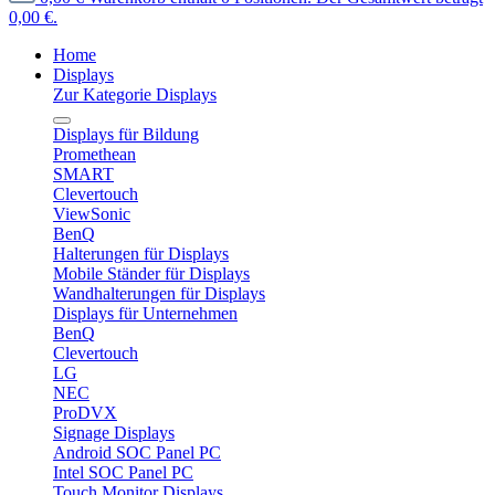
0,00 €.
Home
Displays
Zur Kategorie Displays
Displays für Bildung
Promethean
SMART
Clevertouch
ViewSonic
BenQ
Halterungen für Displays
Mobile Ständer für Displays
Wandhalterungen für Displays
Displays für Unternehmen
BenQ
Clevertouch
LG
NEC
ProDVX
Signage Displays
Android SOC Panel PC
Intel SOC Panel PC
Touch Monitor Displays