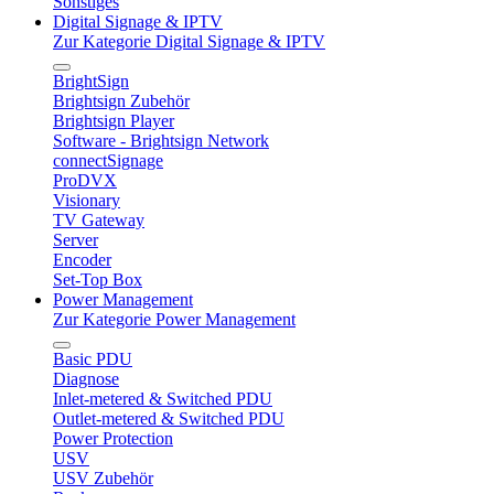
Sonstiges
Digital Signage & IPTV
Zur Kategorie Digital Signage & IPTV
BrightSign
Brightsign Zubehör
Brightsign Player
Software - Brightsign Network
connectSignage
ProDVX
Visionary
TV Gateway
Server
Encoder
Set-Top Box
Power Management
Zur Kategorie Power Management
Basic PDU
Diagnose
Inlet-metered & Switched PDU
Outlet-metered & Switched PDU
Power Protection
USV
USV Zubehör