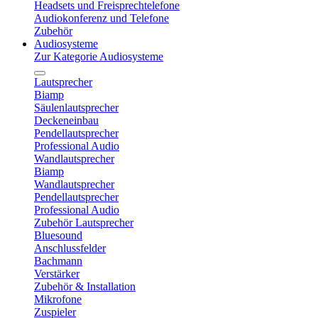
Headsets und Freisprechtelefone
Audiokonferenz und Telefone
Zubehör
Audiosysteme
Zur Kategorie Audiosysteme
Lautsprecher
Biamp
Säulenlautsprecher
Deckeneinbau
Pendellautsprecher
Professional Audio
Wandlautsprecher
Biamp
Wandlautsprecher
Pendellautsprecher
Professional Audio
Zubehör Lautsprecher
Bluesound
Anschlussfelder
Bachmann
Verstärker
Zubehör & Installation
Mikrofone
Zuspieler