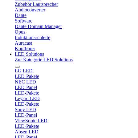
Zubehör Lautsprecher
Audioconverter
Dante
Software
Dante Domain Manager
Opus
Induktionsschleife
Auracast
Kopfhörer
LED Solutions
Zur Kategorie LED Solutions
LG LED
LED-Pakete
NEC LED
LED-Panel
LED-Pakete
Leyard LED
LED-Pakete
Sony LED
LED-Panel
ViewSonic LED
LED-Pakete
Absen LED
LED-Panel