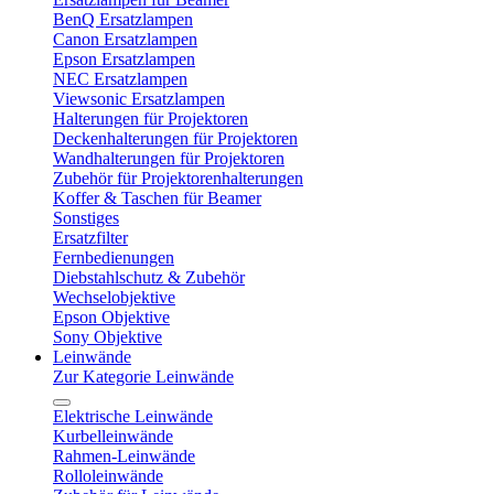
BenQ Ersatzlampen
Canon Ersatzlampen
Epson Ersatzlampen
NEC Ersatzlampen
Viewsonic Ersatzlampen
Halterungen für Projektoren
Deckenhalterungen für Projektoren
Wandhalterungen für Projektoren
Zubehör für Projektorenhalterungen
Koffer & Taschen für Beamer
Sonstiges
Ersatzfilter
Fernbedienungen
Diebstahlschutz & Zubehör
Wechselobjektive
Epson Objektive
Sony Objektive
Leinwände
Zur Kategorie Leinwände
Elektrische Leinwände
Kurbelleinwände
Rahmen-Leinwände
Rolloleinwände