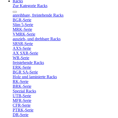
Racks
Zur Kategorie Racks
anreihbare, freistehende Racks
BGR-Serie
Slim 5-Serie
MRK-Serie
VMRK-Serie
auszieh- und drehbare Racks
SRSR-Serie
AXS-Serie
AX SXR-Serie
WR-Serie
freistehende Racks
ERK-Serie
BGR SA-Serie
Holz und laminierte Racks
RK-Serie
BRK-Serie
Spezial Racks
UTB-Serie
MFR-Serie
CFR-Serie
PTRK-Serie
DR-Serie