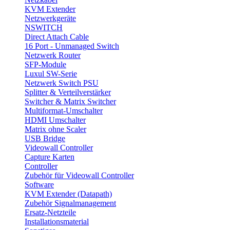
KVM Extender
Netzwerkgeräte
NSWITCH
Direct Attach Cable
16 Port - Unmanaged Switch
Netzwerk Router
SFP-Module
Luxul SW-Serie
Netzwerk Switch PSU
Splitter & Verteilverstärker
Switcher & Matrix Switcher
Multiformat-Umschalter
HDMI Umschalter
Matrix ohne Scaler
USB Bridge
Videowall Controller
Capture Karten
Controller
Zubehör für Videowall Controller
Software
KVM Extender (Datapath)
Zubehör Signalmanagement
Ersatz-Netzteile
Installationsmaterial