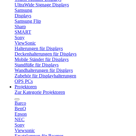
UltraWide Signage Displays
Samsung
Displays
Samsung Flip
Sharp
SMART
Sony
ViewSonic
Halterungen für Displays
Deckenhalterungen für Displays
Mobile Ständer für Displays
Standfüße für Displays
Wandhalterungen für Displays
Zubehör für Displayhalterungen
OPS PCs
Projektoren
Zur Kategorie Projektoren
Barco
BenQ
Epson
NEC
Sony
Viewsonic
Ersatzlampen für Beamer