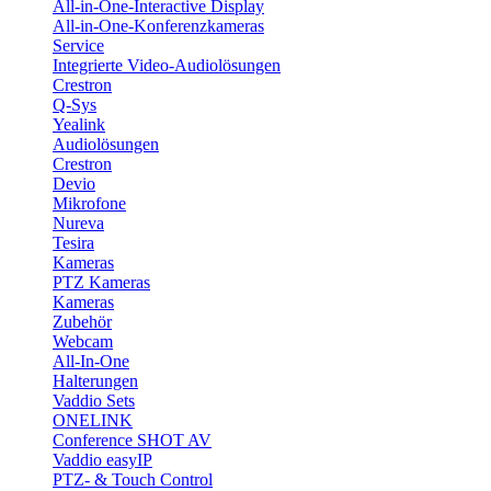
All-in-One-Interactive Display
All-in-One-Konferenzkameras
Service
Integrierte Video-Audiolösungen
Crestron
Q-Sys
Yealink
Audiolösungen
Crestron
Devio
Mikrofone
Nureva
Tesira
Kameras
PTZ Kameras
Kameras
Zubehör
Webcam
All-In-One
Halterungen
Vaddio Sets
ONELINK
Conference SHOT AV
Vaddio easyIP
PTZ- & Touch Control