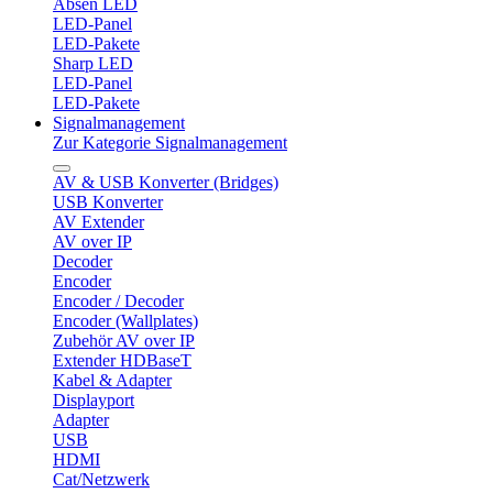
Absen LED
LED-Panel
LED-Pakete
Sharp LED
LED-Panel
LED-Pakete
Signalmanagement
Zur Kategorie Signalmanagement
AV & USB Konverter (Bridges)
USB Konverter
AV Extender
AV over IP
Decoder
Encoder
Encoder / Decoder
Encoder (Wallplates)
Zubehör AV over IP
Extender HDBaseT
Kabel & Adapter
Displayport
Adapter
USB
HDMI
Cat/Netzwerk