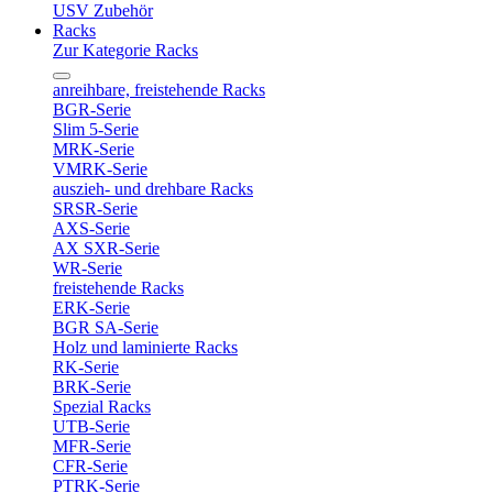
USV Zubehör
Racks
Zur Kategorie Racks
anreihbare, freistehende Racks
BGR-Serie
Slim 5-Serie
MRK-Serie
VMRK-Serie
auszieh- und drehbare Racks
SRSR-Serie
AXS-Serie
AX SXR-Serie
WR-Serie
freistehende Racks
ERK-Serie
BGR SA-Serie
Holz und laminierte Racks
RK-Serie
BRK-Serie
Spezial Racks
UTB-Serie
MFR-Serie
CFR-Serie
PTRK-Serie