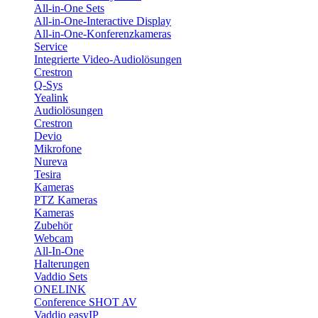
All-in-One Sets
All-in-One-Interactive Display
All-in-One-Konferenzkameras
Service
Integrierte Video-Audiolösungen
Crestron
Q-Sys
Yealink
Audiolösungen
Crestron
Devio
Mikrofone
Nureva
Tesira
Kameras
PTZ Kameras
Kameras
Zubehör
Webcam
All-In-One
Halterungen
Vaddio Sets
ONELINK
Conference SHOT AV
Vaddio easyIP