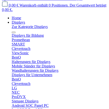
0,00 €
Warenkorb enthält 0 Positionen. Der Gesamtwert beträgt
0,00 €.
Home
Displays
Zur Kategorie Displays
Displays für Bildung
Promethean
SMART
Clevertouch
ViewSonic
BenQ
Halterungen für Displays
Mobile Ständer für Displays
Wandhalterungen für Displays
Displays für Unternehmen
BenQ
Clevertouch
LG
NEC
ProDVX
Signage Displays
Android SOC Panel PC