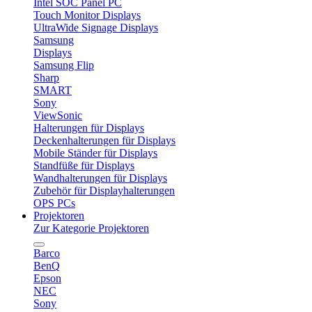
Intel SOC Panel PC
Touch Monitor Displays
UltraWide Signage Displays
Samsung
Displays
Samsung Flip
Sharp
SMART
Sony
ViewSonic
Halterungen für Displays
Deckenhalterungen für Displays
Mobile Ständer für Displays
Standfüße für Displays
Wandhalterungen für Displays
Zubehör für Displayhalterungen
OPS PCs
Projektoren
Zur Kategorie Projektoren
Barco
BenQ
Epson
NEC
Sony