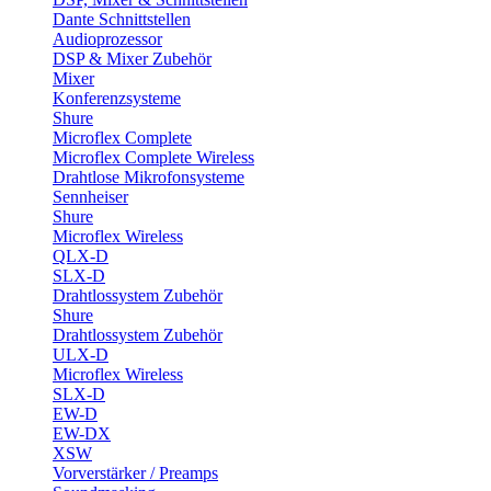
Dante Schnittstellen
Audioprozessor
DSP & Mixer Zubehör
Mixer
Konferenzsysteme
Shure
Microflex Complete
Microflex Complete Wireless
Drahtlose Mikrofonsysteme
Sennheiser
Shure
Microflex Wireless
QLX-D
SLX-D
Drahtlossystem Zubehör
Shure
Drahtlossystem Zubehör
ULX-D
Microflex Wireless
SLX-D
EW-D
EW-DX
XSW
Vorverstärker / Preamps