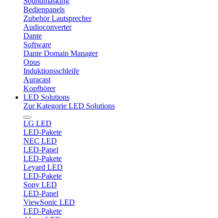
Soundmasking
Bedienpanels
Zubehör Lautsprecher
Audioconverter
Dante
Software
Dante Domain Manager
Opus
Induktionsschleife
Auracast
Kopfhörer
LED Solutions
Zur Kategorie LED Solutions
LG LED
LED-Pakete
NEC LED
LED-Panel
LED-Pakete
Leyard LED
LED-Pakete
Sony LED
LED-Panel
ViewSonic LED
LED-Pakete