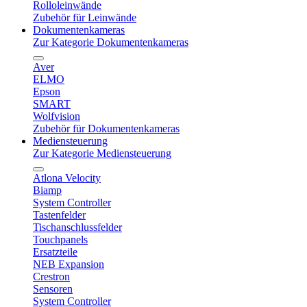
Rolloleinwände
Zubehör für Leinwände
Dokumentenkameras
Zur Kategorie Dokumentenkameras
Aver
ELMO
Epson
SMART
Wolfvision
Zubehör für Dokumentenkameras
Mediensteuerung
Zur Kategorie Mediensteuerung
Atlona Velocity
Biamp
System Controller
Tastenfelder
Tischanschlussfelder
Touchpanels
Ersatzteile
NEB Expansion
Crestron
Sensoren
System Controller