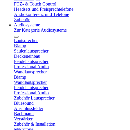
PTZ- & Touch Control
Headsets und Freisprechtelefone
Audiokonferenz und Telefone
Zubehör
Audiosysteme
Zur Kategorie Audiosysteme
Lautsprecher
Biamp
Säulenlautsprecher
Deckeneinbau
Pendellautsprecher
Professional Audio
Wandlautsprecher
Biamp
Wandlautsprecher
Pendellautsprecher
Professional Audio
Zubehör Lautsprecher
Bluesound
Anschlussfelder
Bachmann
Verstärker
Zubehör & Installation
Mikrofone