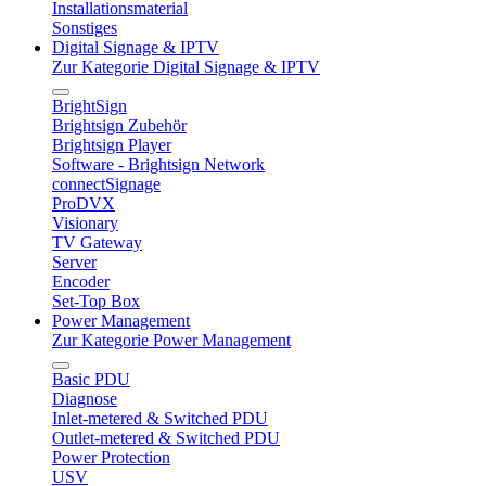
Installationsmaterial
Sonstiges
Digital Signage & IPTV
Zur Kategorie Digital Signage & IPTV
BrightSign
Brightsign Zubehör
Brightsign Player
Software - Brightsign Network
connectSignage
ProDVX
Visionary
TV Gateway
Server
Encoder
Set-Top Box
Power Management
Zur Kategorie Power Management
Basic PDU
Diagnose
Inlet-metered & Switched PDU
Outlet-metered & Switched PDU
Power Protection
USV