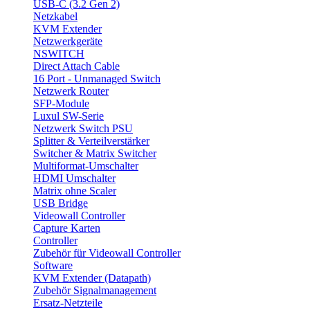
USB-C (3.2 Gen 2)
Netzkabel
KVM Extender
Netzwerkgeräte
NSWITCH
Direct Attach Cable
16 Port - Unmanaged Switch
Netzwerk Router
SFP-Module
Luxul SW-Serie
Netzwerk Switch PSU
Splitter & Verteilverstärker
Switcher & Matrix Switcher
Multiformat-Umschalter
HDMI Umschalter
Matrix ohne Scaler
USB Bridge
Videowall Controller
Capture Karten
Controller
Zubehör für Videowall Controller
Software
KVM Extender (Datapath)
Zubehör Signalmanagement
Ersatz-Netzteile