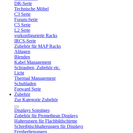
DR-Serie
Technische Möbel
C3 Serie
Forum-Serie
C5 Serie
L2 Serie
vorkonfigurierte Racks
IRCS-Serie
Zubehör für MAP Racks
Ablagen
Blenden
Kabel Management
Schrauben, Zubehör etc.
Licht
Thermal Management
Schubladen
Forward Serie
Zubehör
Zur Kategorie Zubehör
Displays Sonstiges
Zubehör für Promethean Displays
Halterungen für Flachbildschirme
Schreibtischhalterungen für Displays
Fernbedienungen