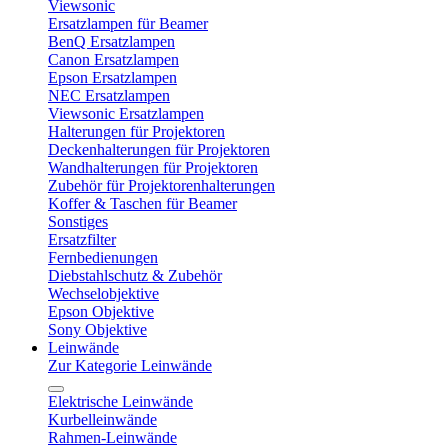
Viewsonic
Ersatzlampen für Beamer
BenQ Ersatzlampen
Canon Ersatzlampen
Epson Ersatzlampen
NEC Ersatzlampen
Viewsonic Ersatzlampen
Halterungen für Projektoren
Deckenhalterungen für Projektoren
Wandhalterungen für Projektoren
Zubehör für Projektorenhalterungen
Koffer & Taschen für Beamer
Sonstiges
Ersatzfilter
Fernbedienungen
Diebstahlschutz & Zubehör
Wechselobjektive
Epson Objektive
Sony Objektive
Leinwände
Zur Kategorie Leinwände
Elektrische Leinwände
Kurbelleinwände
Rahmen-Leinwände