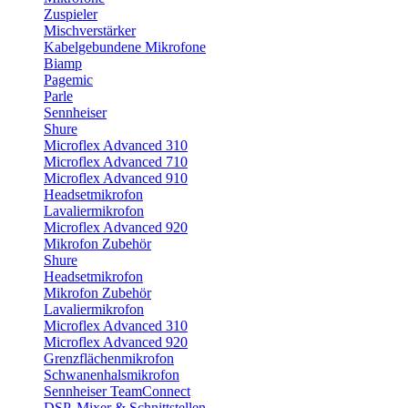
Zuspieler
Mischverstärker
Kabelgebundene Mikrofone
Biamp
Pagemic
Parle
Sennheiser
Shure
Microflex Advanced 310
Microflex Advanced 710
Microflex Advanced 910
Headsetmikrofon
Lavaliermikrofon
Microflex Advanced 920
Mikrofon Zubehör
Shure
Headsetmikrofon
Mikrofon Zubehör
Lavaliermikrofon
Microflex Advanced 310
Microflex Advanced 920
Grenzflächenmikrofon
Schwanenhalsmikrofon
Sennheiser TeamConnect
DSP, Mixer & Schnittstellen