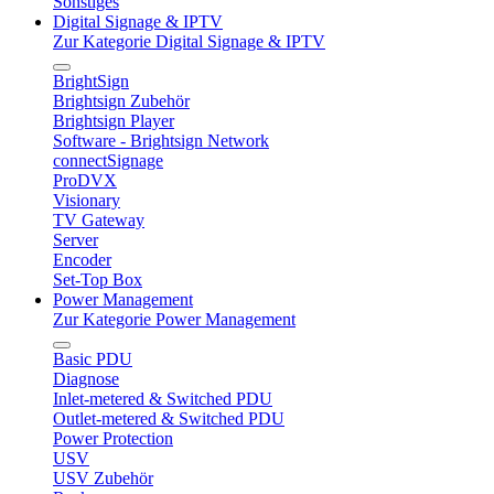
Sonstiges
Digital Signage & IPTV
Zur Kategorie Digital Signage & IPTV
BrightSign
Brightsign Zubehör
Brightsign Player
Software - Brightsign Network
connectSignage
ProDVX
Visionary
TV Gateway
Server
Encoder
Set-Top Box
Power Management
Zur Kategorie Power Management
Basic PDU
Diagnose
Inlet-metered & Switched PDU
Outlet-metered & Switched PDU
Power Protection
USV
USV Zubehör