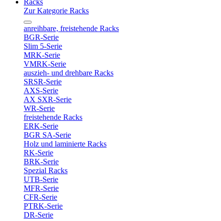
Racks
Zur Kategorie Racks
anreihbare, freistehende Racks
BGR-Serie
Slim 5-Serie
MRK-Serie
VMRK-Serie
auszieh- und drehbare Racks
SRSR-Serie
AXS-Serie
AX SXR-Serie
WR-Serie
freistehende Racks
ERK-Serie
BGR SA-Serie
Holz und laminierte Racks
RK-Serie
BRK-Serie
Spezial Racks
UTB-Serie
MFR-Serie
CFR-Serie
PTRK-Serie
DR-Serie