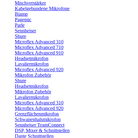
Mischverstärker
Kabelgebundene Mikrofone
Biamp
Pagemic
Parle
Sennheiser
Shure
Microflex Advanced 310
Microflex Advanced 710
Microflex Advanced 910
Headsetmikrofon
Lavaliermikrofon
Microflex Advanced 920
Mikrofon Zubehör
Shure
Headsetmikrofon
Mikrofon Zubehör
Lavaliermikrofon
Microflex Advanced 310
Microflex Advanced 920
Grenzflächenmikrofon
Schwanenhalsmikrofon
Sennheiser TeamConnect
DSP, Mixer & Schnittstellen
Dante Schnittstellen