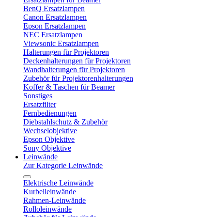
BenQ Ersatzlampen
Canon Ersatzlampen
Epson Ersatzlampen
NEC Ersatzlampen
Viewsonic Ersatzlampen
Halterungen für Projektoren
Deckenhalterungen für Projektoren
Wandhalterungen für Projektoren
Zubehör für Projektorenhalterungen
Koffer & Taschen für Beamer
Sonstiges
Ersatzfilter
Fernbedienungen
Diebstahlschutz & Zubehör
Wechselobjektive
Epson Objektive
Sony Objektive
Leinwände
Zur Kategorie Leinwände
Elektrische Leinwände
Kurbelleinwände
Rahmen-Leinwände
Rolloleinwände