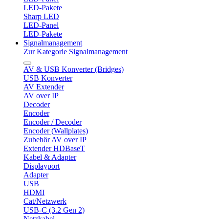
LED-Pakete
Sharp LED
LED-Panel
LED-Pakete
Signalmanagement
Zur Kategorie Signalmanagement
AV & USB Konverter (Bridges)
USB Konverter
AV Extender
AV over IP
Decoder
Encoder
Encoder / Decoder
Encoder (Wallplates)
Zubehör AV over IP
Extender HDBaseT
Kabel & Adapter
Displayport
Adapter
USB
HDMI
Cat/Netzwerk
USB-C (3.2 Gen 2)
Netzkabel