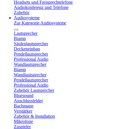
Headsets und Freisprechtelefone
Audiokonferenz und Telefone
Zubehör
Audiosysteme
Zur Kategorie Audiosysteme
Lautsprecher
Biamp
Säulenlautsprecher
Deckeneinbau
Pendellautsprecher
Professional Audio
Wandlautsprecher
Biamp
Wandlautsprecher
Pendellautsprecher
Professional Audio
Zubehör Lautsprecher
Bluesound
Anschlussfelder
Bachmann
Verstärker
Zubehör & Installation
Mikrofone
Zuspieler