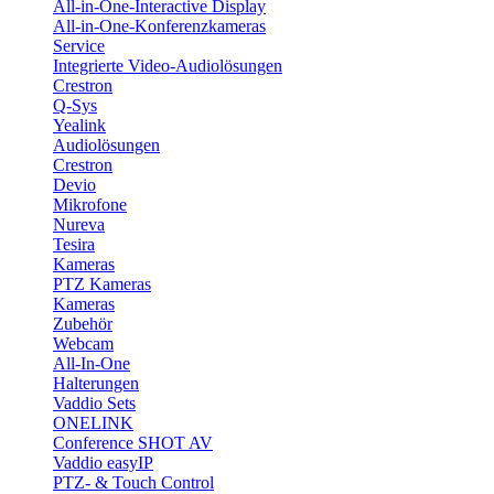
All-in-One-Interactive Display
All-in-One-Konferenzkameras
Service
Integrierte Video-Audiolösungen
Crestron
Q-Sys
Yealink
Audiolösungen
Crestron
Devio
Mikrofone
Nureva
Tesira
Kameras
PTZ Kameras
Kameras
Zubehör
Webcam
All-In-One
Halterungen
Vaddio Sets
ONELINK
Conference SHOT AV
Vaddio easyIP
PTZ- & Touch Control