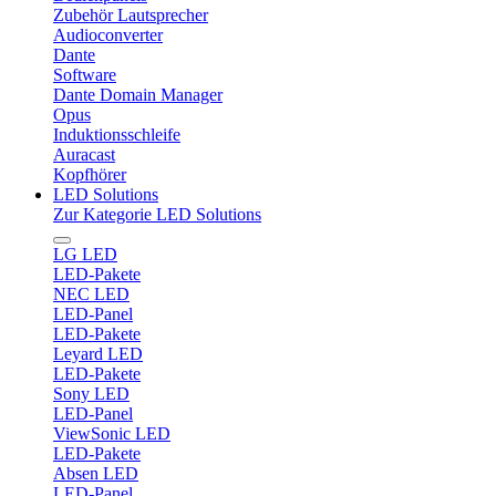
Zubehör Lautsprecher
Audioconverter
Dante
Software
Dante Domain Manager
Opus
Induktionsschleife
Auracast
Kopfhörer
LED Solutions
Zur Kategorie LED Solutions
LG LED
LED-Pakete
NEC LED
LED-Panel
LED-Pakete
Leyard LED
LED-Pakete
Sony LED
LED-Panel
ViewSonic LED
LED-Pakete
Absen LED
LED-Panel