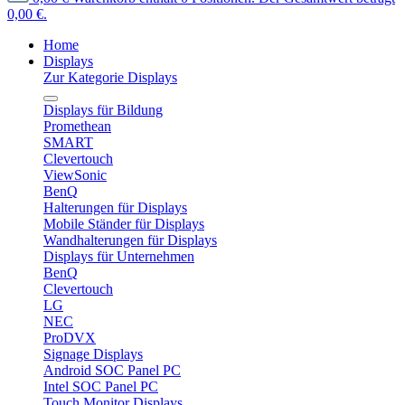
0,00 €.
Home
Displays
Zur Kategorie Displays
Displays für Bildung
Promethean
SMART
Clevertouch
ViewSonic
BenQ
Halterungen für Displays
Mobile Ständer für Displays
Wandhalterungen für Displays
Displays für Unternehmen
BenQ
Clevertouch
LG
NEC
ProDVX
Signage Displays
Android SOC Panel PC
Intel SOC Panel PC
Touch Monitor Displays