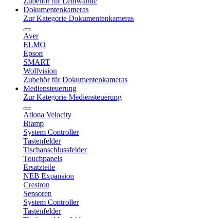
Zubehör für Leinwände
Dokumentenkameras
Zur Kategorie Dokumentenkameras
Aver
ELMO
Epson
SMART
Wolfvision
Zubehör für Dokumentenkameras
Mediensteuerung
Zur Kategorie Mediensteuerung
Atlona Velocity
Biamp
System Controller
Tastenfelder
Tischanschlussfelder
Touchpanels
Ersatzteile
NEB Expansion
Crestron
Sensoren
System Controller
Tastenfelder