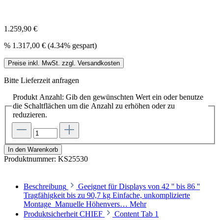
1.259,90 €
%
1.317,00 €
(4.34% gespart)
Preise inkl. MwSt. zzgl. Versandkosten
Bitte Lieferzeit anfragen
Produkt Anzahl: Gib den gewünschten Wert ein oder benutze
die Schaltflächen um die Anzahl zu erhöhen oder zu
reduzieren.
In den Warenkorb
Produktnummer:
KS25530
Beschreibung
Geeignet für Displays von 42 '' bis 86 ''
Tragfähigkeit bis zu 90,7 kg Einfache, unkomplizierte
Montage Manuelle Höhenvers…
Mehr
Produktsicherheit CHIEF
Content Tab 1