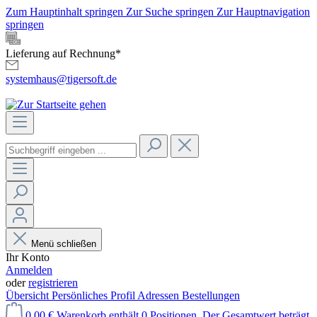
Zum Hauptinhalt springen
Zur Suche springen
Zur Hauptnavigation
springen
Lieferung auf Rechnung*
systemhaus@tigersoft.de
Menü schließen
Ihr Konto
Anmelden
oder
registrieren
Übersicht
Persönliches Profil
Adressen
Bestellungen
0,00 €
Warenkorb enthält 0 Positionen. Der Gesamtwert beträgt