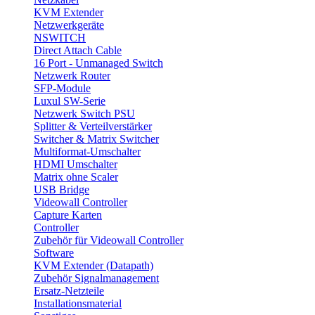
KVM Extender
Netzwerkgeräte
NSWITCH
Direct Attach Cable
16 Port - Unmanaged Switch
Netzwerk Router
SFP-Module
Luxul SW-Serie
Netzwerk Switch PSU
Splitter & Verteilverstärker
Switcher & Matrix Switcher
Multiformat-Umschalter
HDMI Umschalter
Matrix ohne Scaler
USB Bridge
Videowall Controller
Capture Karten
Controller
Zubehör für Videowall Controller
Software
KVM Extender (Datapath)
Zubehör Signalmanagement
Ersatz-Netzteile
Installationsmaterial