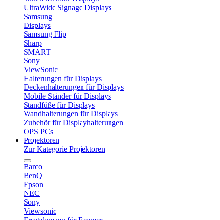
UltraWide Signage Displays
Samsung
Displays
Samsung Flip
Sharp
SMART
Sony
ViewSonic
Halterungen für Displays
Deckenhalterungen für Displays
Mobile Ständer für Displays
Standfüße für Displays
Wandhalterungen für Displays
Zubehör für Displayhalterungen
OPS PCs
Projektoren
Zur Kategorie Projektoren
Barco
BenQ
Epson
NEC
Sony
Viewsonic
Ersatzlampen für Beamer