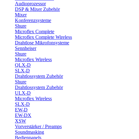
Audioprozessor
DSP & Mixer Zubehör
Mixer
Konferenzsysteme
Shure
Microflex Complete
Microflex Complete Wireless
Drahtlose Mikrofonsysteme
Sennheiser
Shure
Microflex Wireless
QLX-D
SLX-D
Drahtlossystem Zubehör
Shure
Drahtlossystem Zubehör
ULX-D
Microflex Wireless
SLX-D
EW-D
EW-DX
XSW
Vorverstärker / Preamps
Soundmasking
Bedienpanels