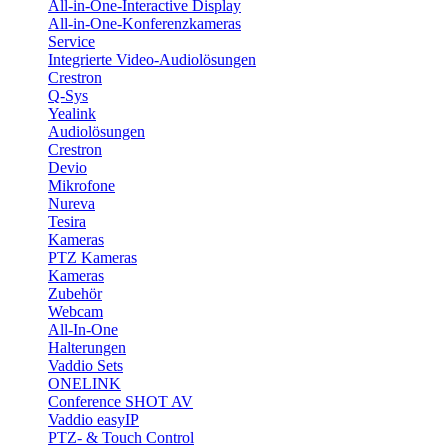
All-in-One-Interactive Display
All-in-One-Konferenzkameras
Service
Integrierte Video-Audiolösungen
Crestron
Q-Sys
Yealink
Audiolösungen
Crestron
Devio
Mikrofone
Nureva
Tesira
Kameras
PTZ Kameras
Kameras
Zubehör
Webcam
All-In-One
Halterungen
Vaddio Sets
ONELINK
Conference SHOT AV
Vaddio easyIP
PTZ- & Touch Control