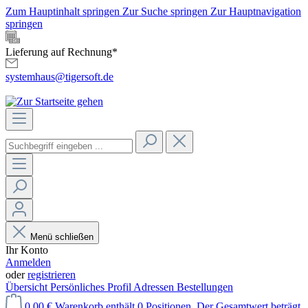
Zum Hauptinhalt springen
Zur Suche springen
Zur Hauptnavigation
springen
Lieferung auf Rechnung*
systemhaus@tigersoft.de
Menü schließen
Ihr Konto
Anmelden
oder
registrieren
Übersicht
Persönliches Profil
Adressen
Bestellungen
0,00 €
Warenkorb enthält 0 Positionen. Der Gesamtwert beträgt