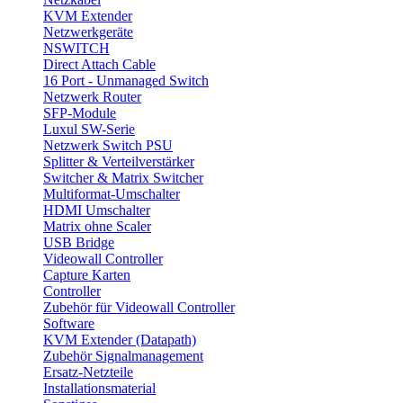
KVM Extender
Netzwerkgeräte
NSWITCH
Direct Attach Cable
16 Port - Unmanaged Switch
Netzwerk Router
SFP-Module
Luxul SW-Serie
Netzwerk Switch PSU
Splitter & Verteilverstärker
Switcher & Matrix Switcher
Multiformat-Umschalter
HDMI Umschalter
Matrix ohne Scaler
USB Bridge
Videowall Controller
Capture Karten
Controller
Zubehör für Videowall Controller
Software
KVM Extender (Datapath)
Zubehör Signalmanagement
Ersatz-Netzteile
Installationsmaterial