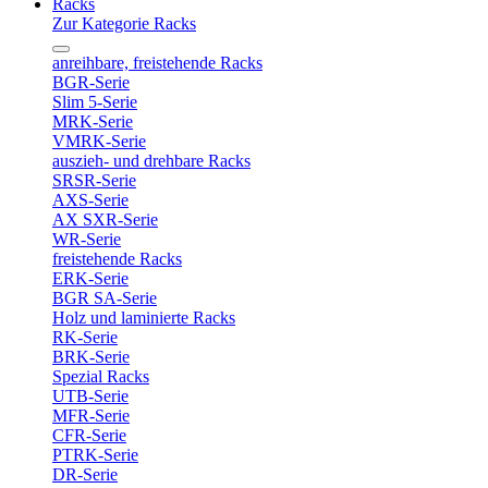
Racks
Zur Kategorie Racks
anreihbare, freistehende Racks
BGR-Serie
Slim 5-Serie
MRK-Serie
VMRK-Serie
auszieh- und drehbare Racks
SRSR-Serie
AXS-Serie
AX SXR-Serie
WR-Serie
freistehende Racks
ERK-Serie
BGR SA-Serie
Holz und laminierte Racks
RK-Serie
BRK-Serie
Spezial Racks
UTB-Serie
MFR-Serie
CFR-Serie
PTRK-Serie
DR-Serie