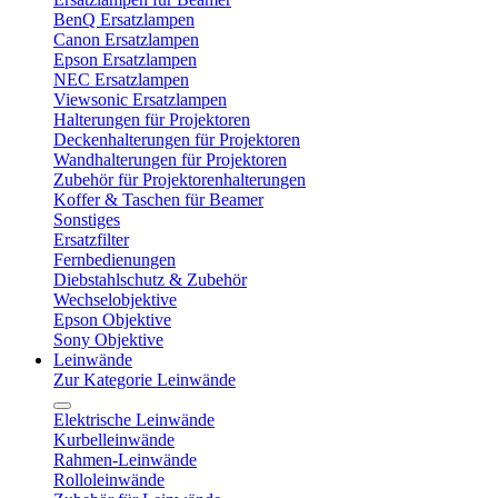
BenQ Ersatzlampen
Canon Ersatzlampen
Epson Ersatzlampen
NEC Ersatzlampen
Viewsonic Ersatzlampen
Halterungen für Projektoren
Deckenhalterungen für Projektoren
Wandhalterungen für Projektoren
Zubehör für Projektorenhalterungen
Koffer & Taschen für Beamer
Sonstiges
Ersatzfilter
Fernbedienungen
Diebstahlschutz & Zubehör
Wechselobjektive
Epson Objektive
Sony Objektive
Leinwände
Zur Kategorie Leinwände
Elektrische Leinwände
Kurbelleinwände
Rahmen-Leinwände
Rolloleinwände