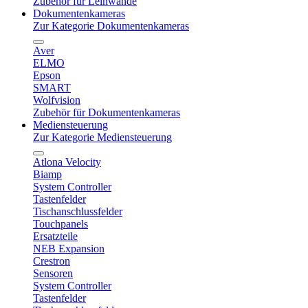
Zubehör für Leinwände
Dokumentenkameras
Zur Kategorie Dokumentenkameras
Aver
ELMO
Epson
SMART
Wolfvision
Zubehör für Dokumentenkameras
Mediensteuerung
Zur Kategorie Mediensteuerung
Atlona Velocity
Biamp
System Controller
Tastenfelder
Tischanschlussfelder
Touchpanels
Ersatzteile
NEB Expansion
Crestron
Sensoren
System Controller
Tastenfelder