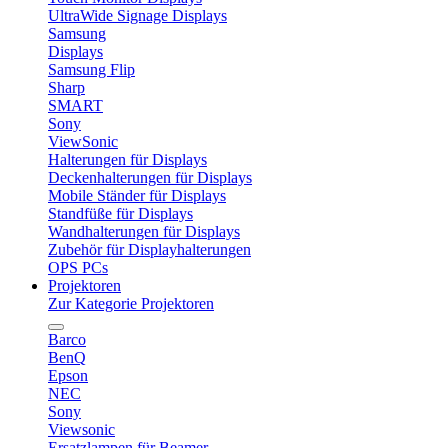
UltraWide Signage Displays
Samsung
Displays
Samsung Flip
Sharp
SMART
Sony
ViewSonic
Halterungen für Displays
Deckenhalterungen für Displays
Mobile Ständer für Displays
Standfüße für Displays
Wandhalterungen für Displays
Zubehör für Displayhalterungen
OPS PCs
Projektoren
Zur Kategorie Projektoren
Barco
BenQ
Epson
NEC
Sony
Viewsonic
Ersatzlampen für Beamer