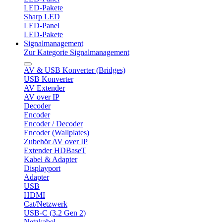
LED-Pakete
Sharp LED
LED-Panel
LED-Pakete
Signalmanagement
Zur Kategorie Signalmanagement
AV & USB Konverter (Bridges)
USB Konverter
AV Extender
AV over IP
Decoder
Encoder
Encoder / Decoder
Encoder (Wallplates)
Zubehör AV over IP
Extender HDBaseT
Kabel & Adapter
Displayport
Adapter
USB
HDMI
Cat/Netzwerk
USB-C (3.2 Gen 2)
Netzkabel