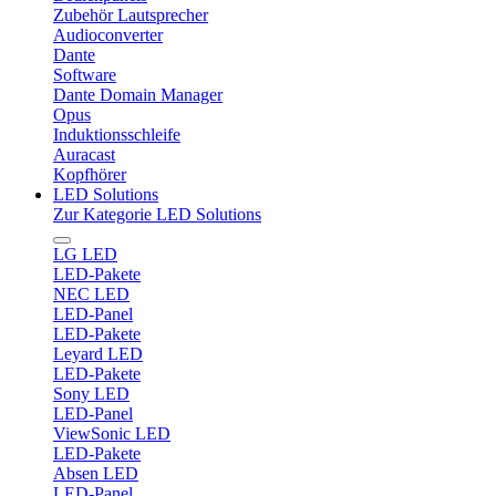
Zubehör Lautsprecher
Audioconverter
Dante
Software
Dante Domain Manager
Opus
Induktionsschleife
Auracast
Kopfhörer
LED Solutions
Zur Kategorie LED Solutions
LG LED
LED-Pakete
NEC LED
LED-Panel
LED-Pakete
Leyard LED
LED-Pakete
Sony LED
LED-Panel
ViewSonic LED
LED-Pakete
Absen LED
LED-Panel