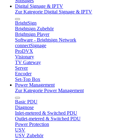
Sonstiges
Digital Signage & IPTV
Zur Kategorie Digital Signage & IPTV
BrightSign
Brightsign Zubehör
Brightsign Player
Software - Brightsign Network
connectSignage
ProDVX
Visionary
TV Gateway
Server
Encoder
Set-Top Box
Power Management
Zur Kategorie Power Management
Basic PDU
Diagnose
Inlet-metered & Switched PDU
Outlet-metered & Switched PDU
Power Protection
USV
USV Zubehör