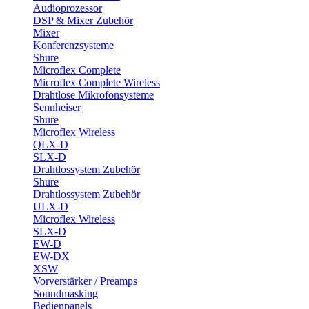
Audioprozessor
DSP & Mixer Zubehör
Mixer
Konferenzsysteme
Shure
Microflex Complete
Microflex Complete Wireless
Drahtlose Mikrofonsysteme
Sennheiser
Shure
Microflex Wireless
QLX-D
SLX-D
Drahtlossystem Zubehör
Shure
Drahtlossystem Zubehör
ULX-D
Microflex Wireless
SLX-D
EW-D
EW-DX
XSW
Vorverstärker / Preamps
Soundmasking
Bedienpanels