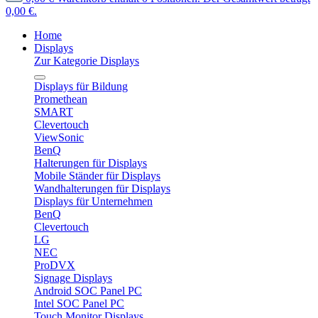
0,00 €.
Home
Displays
Zur Kategorie Displays
Displays für Bildung
Promethean
SMART
Clevertouch
ViewSonic
BenQ
Halterungen für Displays
Mobile Ständer für Displays
Wandhalterungen für Displays
Displays für Unternehmen
BenQ
Clevertouch
LG
NEC
ProDVX
Signage Displays
Android SOC Panel PC
Intel SOC Panel PC
Touch Monitor Displays