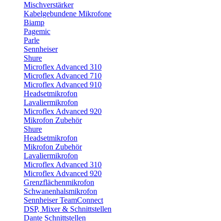
Mischverstärker
Kabelgebundene Mikrofone
Biamp
Pagemic
Parle
Sennheiser
Shure
Microflex Advanced 310
Microflex Advanced 710
Microflex Advanced 910
Headsetmikrofon
Lavaliermikrofon
Microflex Advanced 920
Mikrofon Zubehör
Shure
Headsetmikrofon
Mikrofon Zubehör
Lavaliermikrofon
Microflex Advanced 310
Microflex Advanced 920
Grenzflächenmikrofon
Schwanenhalsmikrofon
Sennheiser TeamConnect
DSP, Mixer & Schnittstellen
Dante Schnittstellen