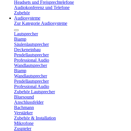
Headsets und Freisprechtelefone
Audiokonferenz und Telefone
Zubehör
Audiosysteme
Zur Kategorie Audiosysteme
Lautsprecher
Biamp
Säulenlautsprecher
Deckeneinbau
Pendellautsprecher
Professional Audio
Wandlautsprecher
Biamp
Wandlautsprecher
Pendellautsprecher
Professional Audio
Zubehör Lautsprecher
Bluesound
Anschlussfelder
Bachmann
Verstärker
Zubehör & Installation
Mikrofone
Zuspieler