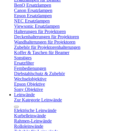
BenQ Ersatzlampen
Canon Ersatzlampen
Epson Ersatzlampen
NEC Ersatzlampen
Viewsonic Ersatzlampen
Halterungen für Projektoren
Deckenhalterungen für Projektoren
Wandhalterungen für Projektoren
Zubehör für Projektorenhalterungen
Koffer & Taschen für Beamer
Sonstiges
Ersatzfilter
Fernbedienungen
Diebstahlschutz & Zubehör
Wechselobjektive
Epson Objektive
Sony Objektive
Leinwände
Zur Kategorie Leinwände
Elektrische Leinwände
Kurbelleinwände
Rahmen-Leinwände
Rolloleinwände