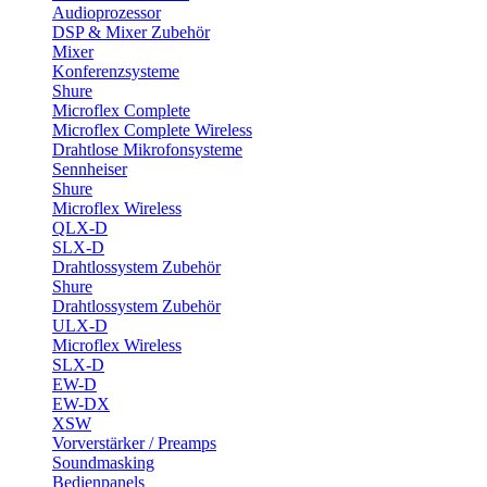
Audioprozessor
DSP & Mixer Zubehör
Mixer
Konferenzsysteme
Shure
Microflex Complete
Microflex Complete Wireless
Drahtlose Mikrofonsysteme
Sennheiser
Shure
Microflex Wireless
QLX-D
SLX-D
Drahtlossystem Zubehör
Shure
Drahtlossystem Zubehör
ULX-D
Microflex Wireless
SLX-D
EW-D
EW-DX
XSW
Vorverstärker / Preamps
Soundmasking
Bedienpanels