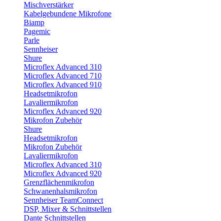
Mischverstärker
Kabelgebundene Mikrofone
Biamp
Pagemic
Parle
Sennheiser
Shure
Microflex Advanced 310
Microflex Advanced 710
Microflex Advanced 910
Headsetmikrofon
Lavaliermikrofon
Microflex Advanced 920
Mikrofon Zubehör
Shure
Headsetmikrofon
Mikrofon Zubehör
Lavaliermikrofon
Microflex Advanced 310
Microflex Advanced 920
Grenzflächenmikrofon
Schwanenhalsmikrofon
Sennheiser TeamConnect
DSP, Mixer & Schnittstellen
Dante Schnittstellen