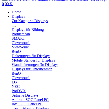
0,00 €.
Home
Displays
Zur Kategorie Displays
Displays für Bildung
Promethean
SMART
Clevertouch
ViewSonic
BenQ
Halterungen für Displays
Mobile Ständer für Displays
Wandhalterungen für Displays
Displays für Unternehmen
BenQ
Clevertouch
LG
NEC
ProDVX
Signage Displays
Android SOC Panel PC
Intel SOC Panel PC
Touch Monitor Displays