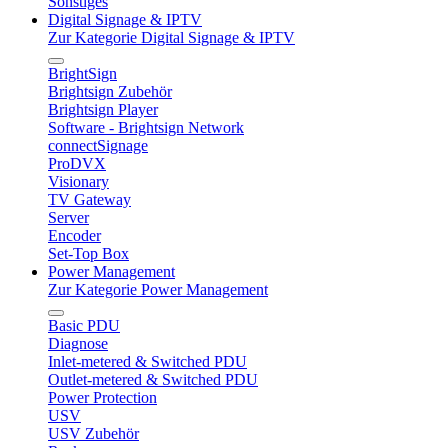
Sonstiges
Digital Signage & IPTV
Zur Kategorie Digital Signage & IPTV
BrightSign
Brightsign Zubehör
Brightsign Player
Software - Brightsign Network
connectSignage
ProDVX
Visionary
TV Gateway
Server
Encoder
Set-Top Box
Power Management
Zur Kategorie Power Management
Basic PDU
Diagnose
Inlet-metered & Switched PDU
Outlet-metered & Switched PDU
Power Protection
USV
USV Zubehör