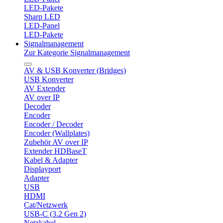
LED-Pakete
Sharp LED
LED-Panel
LED-Pakete
Signalmanagement
Zur Kategorie Signalmanagement
AV & USB Konverter (Bridges)
USB Konverter
AV Extender
AV over IP
Decoder
Encoder
Encoder / Decoder
Encoder (Wallplates)
Zubehör AV over IP
Extender HDBaseT
Kabel & Adapter
Displayport
Adapter
USB
HDMI
Cat/Netzwerk
USB-C (3.2 Gen 2)
Netzkabel