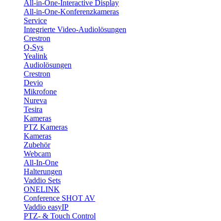
All-in-One-Interactive Display
All-in-One-Konferenzkameras
Service
Integrierte Video-Audiolösungen
Crestron
Q-Sys
Yealink
Audiolösungen
Crestron
Devio
Mikrofone
Nureva
Tesira
Kameras
PTZ Kameras
Kameras
Zubehör
Webcam
All-In-One
Halterungen
Vaddio Sets
ONELINK
Conference SHOT AV
Vaddio easyIP
PTZ- & Touch Control