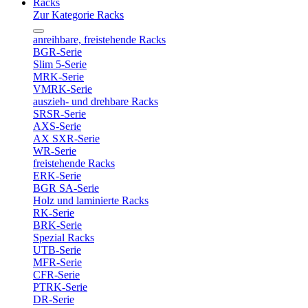
Racks
Zur Kategorie Racks
anreihbare, freistehende Racks
BGR-Serie
Slim 5-Serie
MRK-Serie
VMRK-Serie
auszieh- und drehbare Racks
SRSR-Serie
AXS-Serie
AX SXR-Serie
WR-Serie
freistehende Racks
ERK-Serie
BGR SA-Serie
Holz und laminierte Racks
RK-Serie
BRK-Serie
Spezial Racks
UTB-Serie
MFR-Serie
CFR-Serie
PTRK-Serie
DR-Serie