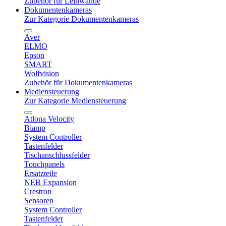
Zubehör für Leinwände
Dokumentenkameras
Zur Kategorie Dokumentenkameras
Aver
ELMO
Epson
SMART
Wolfvision
Zubehör für Dokumentenkameras
Mediensteuerung
Zur Kategorie Mediensteuerung
Atlona Velocity
Biamp
System Controller
Tastenfelder
Tischanschlussfelder
Touchpanels
Ersatzteile
NEB Expansion
Crestron
Sensoren
System Controller
Tastenfelder