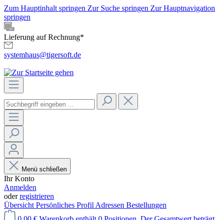
Zum Hauptinhalt springen
Zur Suche springen
Zur Hauptnavigation
springen
Lieferung auf Rechnung*
systemhaus@tigersoft.de
Menü schließen
Ihr Konto
Anmelden
oder
registrieren
Übersicht
Persönliches Profil
Adressen
Bestellungen
0,00 €
Warenkorb enthält 0 Positionen. Der Gesamtwert beträgt