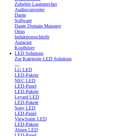
Zubehör Lautsprecher
Audioconverter
Dante
Software
Dante Domain Manager
Opus
Induktionsschleife
Auracast
Kopfhörer
LED Solutions
Zur Kategorie LED Solutions
LG LED
LED-Pakete
NEC LED
LED-Panel
LED-Pakete
Leyard LED
LED-Pakete
Sony LED
LED-Panel
ViewSonic LED
LED-Pakete
Absen LED
LED-Panel