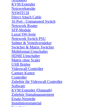
KVM Extender
Netzwerkgeräte
NSWITCH
Direct Attach Cable
16 Port - Unmanaged Switch
Netzwerk Router
SFP-Module
Luxul SW-Serie
Netzwerk Switch PSU
Splitter & Verteilverstärker
Switcher & Matrix Switcher
Multiformat-Umschalter
HDMI Umschalter
Matrix ohne Scaler
USB Bridge
Videowall Controller
Capture Karten
Controller
Zubehör für Videowall Controller
Software
KVM Extender (Datapath)
Zubehör Signalmanagement
Ersatz-Netzteile
Installationsmaterial