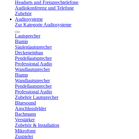
Headsets und Freisprechtelefone
Audiokonferenz und Telefone
Zubehör
Audiosysteme
Zur Kategorie Audiosysteme
Lautsprecher
Biamp
Säulenlautsprecher
Deckeneinbau
Pendellautsprecher
Professional Audio
Wandlautsprecher
Biamp
Wandlautsprecher
Pendellautsprecher
Professional Audio
Zubehör Lautsprecher
Bluesound
Anschlussfelder
Bachmann
Verstärker
Zubehör & Installation
Mikrofone
Zuspieler