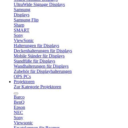
UltraWide Signage Displays
Samsung
Displays
Samsung Flip
Sharp
SMART
Sony
ViewSonic
Halterungen für Displays
Deckenhalterungen für Displays
Mobile Ständer für Displays
Standfüße für Displays
Wandhalterungen für Displays
Zubehör für Displayhalterungen
OPS PCs
Projektoren
Zur Kategorie Projektoren
Barco
BenQ
Epson
NEC
Sony
Viewsonic
Ersatzlampen für Beamer