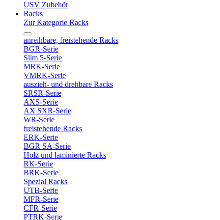
USV Zubehör
Racks
Zur Kategorie Racks
anreihbare, freistehende Racks
BGR-Serie
Slim 5-Serie
MRK-Serie
VMRK-Serie
auszieh- und drehbare Racks
SRSR-Serie
AXS-Serie
AX SXR-Serie
WR-Serie
freistehende Racks
ERK-Serie
BGR SA-Serie
Holz und laminierte Racks
RK-Serie
BRK-Serie
Spezial Racks
UTB-Serie
MFR-Serie
CFR-Serie
PTRK-Serie