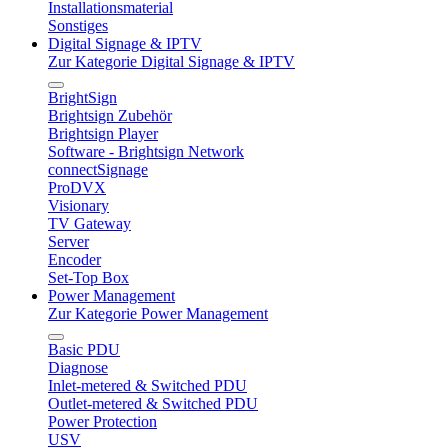
Installationsmaterial
Sonstiges
Digital Signage & IPTV
Zur Kategorie Digital Signage & IPTV
BrightSign
Brightsign Zubehör
Brightsign Player
Software - Brightsign Network
connectSignage
ProDVX
Visionary
TV Gateway
Server
Encoder
Set-Top Box
Power Management
Zur Kategorie Power Management
Basic PDU
Diagnose
Inlet-metered & Switched PDU
Outlet-metered & Switched PDU
Power Protection
USV