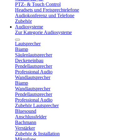
PTZ- & Touch Control
Headsets und Freisprechtelefone
Audiokonferenz und Telefone
Zubehör
Audiosysteme
Zur Kategorie Audiosysteme
Lautsprecher
Biamp
Säulenlautsprecher
Deckeneinbau
Pendellautsprecher
Professional Audio
Wandlautsprecher
Biamp
Wandlautsprecher
Pendellautsprecher
Professional Audio
Zubehör Lautsprecher
Bluesound
Anschlussfelder
Bachmann
Verstärker
Zubehör & Installation
Mikrofone