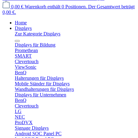
0,00 €
Warenkorb enthält 0 Positionen. Der Gesamtwert beträgt
0,00 €.
Home
Displays
Zur Kategorie Displays
Displays für Bildung
Promethean
SMART
Clevertouch
ViewSonic
BenQ
Halterungen für Displays
Mobile Ständer für Displays
Wandhalterungen für Displays
Displays für Unternehmen
BenQ
Clevertouch
LG
NEC
ProDVX
Signage Displays
Android SOC Panel PC