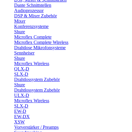
Dante Schnittstellen
Audioprozessor
DSP & Mixer Zubehör
Mixer
Konferenzsysteme
Shure
Microflex Complete
Microflex Complete Wireless
Drahtlose Mikrofonsysteme
Sennheiser
Shure
Microflex Wireless
QLX-D
SLX-D
Drahtlossystem Zubehör
Shure
Drahtlossystem Zubehör
ULX-D
Microflex Wireless
SLX-D
EW-D
EW-DX
XSW
Vorverstärker / Preamps