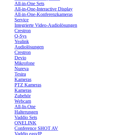
All-in-One Sets
All-in-One-Interactive Display
All-in-One-Konferenzkameras
Service
Integrierte Video-Audiolösungen
Crestron
Q-Sys
Yealink
Audiolösungen
Crestron
Devio
Mikrofone
Nureva
Tesira
Kameras
PTZ Kameras
Kameras
Zubehör
Webcam
All-In-One
Halterungen
Vaddio Sets
ONELINK
Conference SHOT AV
Vaddio easyIP