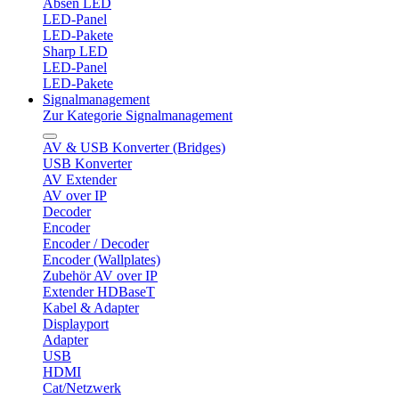
Absen LED
LED-Panel
LED-Pakete
Sharp LED
LED-Panel
LED-Pakete
Signalmanagement
Zur Kategorie Signalmanagement
AV & USB Konverter (Bridges)
USB Konverter
AV Extender
AV over IP
Decoder
Encoder
Encoder / Decoder
Encoder (Wallplates)
Zubehör AV over IP
Extender HDBaseT
Kabel & Adapter
Displayport
Adapter
USB
HDMI
Cat/Netzwerk