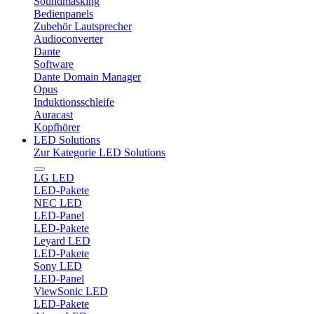
Soundmasking
Bedienpanels
Zubehör Lautsprecher
Audioconverter
Dante
Software
Dante Domain Manager
Opus
Induktionsschleife
Auracast
Kopfhörer
LED Solutions
Zur Kategorie LED Solutions
LG LED
LED-Pakete
NEC LED
LED-Panel
LED-Pakete
Leyard LED
LED-Pakete
Sony LED
LED-Panel
ViewSonic LED
LED-Pakete