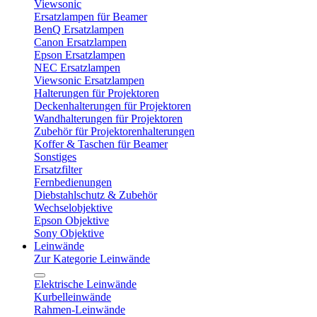
Viewsonic
Ersatzlampen für Beamer
BenQ Ersatzlampen
Canon Ersatzlampen
Epson Ersatzlampen
NEC Ersatzlampen
Viewsonic Ersatzlampen
Halterungen für Projektoren
Deckenhalterungen für Projektoren
Wandhalterungen für Projektoren
Zubehör für Projektorenhalterungen
Koffer & Taschen für Beamer
Sonstiges
Ersatzfilter
Fernbedienungen
Diebstahlschutz & Zubehör
Wechselobjektive
Epson Objektive
Sony Objektive
Leinwände
Zur Kategorie Leinwände
Elektrische Leinwände
Kurbelleinwände
Rahmen-Leinwände