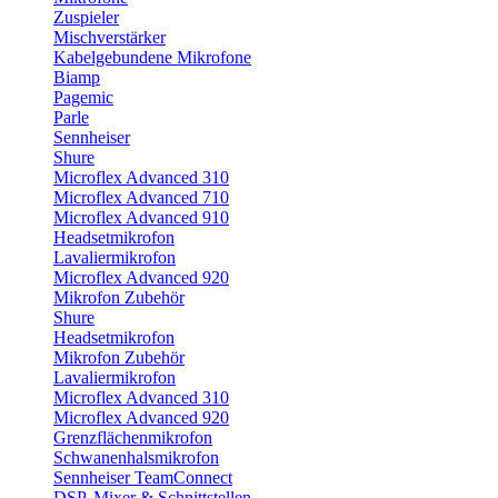
Zuspieler
Mischverstärker
Kabelgebundene Mikrofone
Biamp
Pagemic
Parle
Sennheiser
Shure
Microflex Advanced 310
Microflex Advanced 710
Microflex Advanced 910
Headsetmikrofon
Lavaliermikrofon
Microflex Advanced 920
Mikrofon Zubehör
Shure
Headsetmikrofon
Mikrofon Zubehör
Lavaliermikrofon
Microflex Advanced 310
Microflex Advanced 920
Grenzflächenmikrofon
Schwanenhalsmikrofon
Sennheiser TeamConnect
DSP, Mixer & Schnittstellen