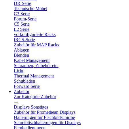
DR-Serie
Technische Möbel
C3 Serie
Forum-Serie
C5 Serie
L2 Serie
vorkonfigurierte Racks
IRCS-Serie
Zubehör für MAP Racks
Ablagen
Blenden
Kabel Management
Schrauben, Zubehör etc.
Licht
Thermal Management
Schubladen
Forward Serie
Zubehör
Zur Kategorie Zubehör
Displays Sonstiges
Zubehör für Promethean Displays
Halterungen für Flachbildschirme
Schreibtischhalterungen für Displays
Fernbedienungen