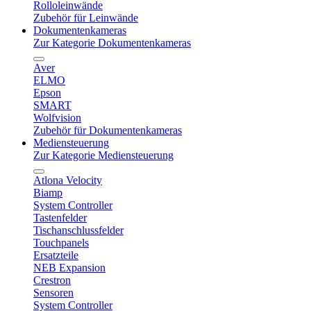
Rolloleinwände
Zubehör für Leinwände
Dokumentenkameras
Zur Kategorie Dokumentenkameras
Aver
ELMO
Epson
SMART
Wolfvision
Zubehör für Dokumentenkameras
Mediensteuerung
Zur Kategorie Mediensteuerung
Atlona Velocity
Biamp
System Controller
Tastenfelder
Tischanschlussfelder
Touchpanels
Ersatzteile
NEB Expansion
Crestron
Sensoren
System Controller