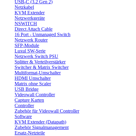
USB-C (3.2 Gen 2)
Netzkabel
KVM Extender
Netzwerkgeräte
NSWITCH
Direct Attach Cable
16 Port - Unmanaged Switch
Netzwerk Router
SFP-Module
Luxul SW-Serie
Netzwerk Switch PSU
Splitter & Verteilverstärker
Switcher & Matrix Switcher
Multiformat-Umschalter
HDMI Umschalter
Matrix ohne Scaler
USB Bridge
Videowall Controller
Capture Karten
Controller
Zubehör für Videowall Controller
Software
KVM Extender (Datapath)
Zubehör Signalmanagement
Ersatz-Netzteile