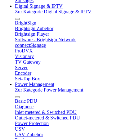
Sonstiges
Digital Signage & IPTV
Zur Kategorie Digital Signage & IPTV
BrightSign
Brightsign Zubehör
Brightsign Player
Software - Brightsign Network
connectSignage
ProDVX
Visionary
TV Gateway
Server
Encoder
Set-Top Box
Power Management
Zur Kategorie Power Management
Basic PDU
Diagnose
Inlet-metered & Switched PDU
Outlet-metered & Switched PDU
Power Protection
USV
USV Zubehör