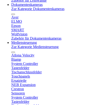
Zubehör für Leinwände
Dokumentenkameras
Zur Kategorie Dokumentenkameras
Aver
ELMO
Epson
SMART
Wolfvision
Zubehör für Dokumentenkameras
Mediensteuerung
Zur Kategorie Mediensteuerung
Atlona Velocity
Biamp
System Controller
Tastenfelder
Tischanschlussfelder
Touchpanels
Ersatzteile
NEB Expansion
Crestron
Sensoren
System Controller
Tastenfelder