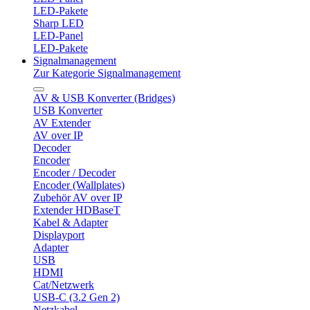
LED-Pakete
Sharp LED
LED-Panel
LED-Pakete
Signalmanagement
Zur Kategorie Signalmanagement
AV & USB Konverter (Bridges)
USB Konverter
AV Extender
AV over IP
Decoder
Encoder
Encoder / Decoder
Encoder (Wallplates)
Zubehör AV over IP
Extender HDBaseT
Kabel & Adapter
Displayport
Adapter
USB
HDMI
Cat/Netzwerk
USB-C (3.2 Gen 2)
Netzkabel