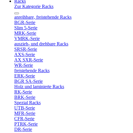
Racks
Zur Kategorie Racks
anreihbare, freistehende Racks
BGR-Serie
Slim 5-Serie
MRK-Serie
VMRK-Serie
auszieh- und drehbare Racks
SRSR-Serie
AXS-Serie
AX SXR-Serie
WR-Serie
freistehende Racks
ERK-Serie
BGR SA-Serie
Holz und laminierte Racks
RK-Serie
BRK-Serie
Spezial Racks
UTB-Serie
MFR-Serie
CFR-Serie
PTRK-Serie
DR-Serie