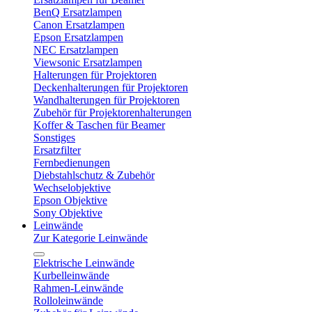
BenQ Ersatzlampen
Canon Ersatzlampen
Epson Ersatzlampen
NEC Ersatzlampen
Viewsonic Ersatzlampen
Halterungen für Projektoren
Deckenhalterungen für Projektoren
Wandhalterungen für Projektoren
Zubehör für Projektorenhalterungen
Koffer & Taschen für Beamer
Sonstiges
Ersatzfilter
Fernbedienungen
Diebstahlschutz & Zubehör
Wechselobjektive
Epson Objektive
Sony Objektive
Leinwände
Zur Kategorie Leinwände
Elektrische Leinwände
Kurbelleinwände
Rahmen-Leinwände
Rolloleinwände