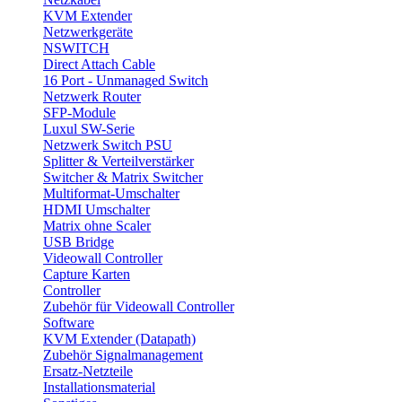
KVM Extender
Netzwerkgeräte
NSWITCH
Direct Attach Cable
16 Port - Unmanaged Switch
Netzwerk Router
SFP-Module
Luxul SW-Serie
Netzwerk Switch PSU
Splitter & Verteilverstärker
Switcher & Matrix Switcher
Multiformat-Umschalter
HDMI Umschalter
Matrix ohne Scaler
USB Bridge
Videowall Controller
Capture Karten
Controller
Zubehör für Videowall Controller
Software
KVM Extender (Datapath)
Zubehör Signalmanagement
Ersatz-Netzteile
Installationsmaterial