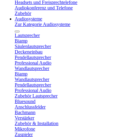
Headsets und Freisprechtelefone
Audiokonferenz und Telefone
Zubehör
Audiosysteme
Zur Kategorie Audiosysteme
Lautsprecher
Biamp
Säulenlautsprecher
Deckeneinbau
Pendellautsprecher
Professional Audio
Wandlautsprecher
Biamp
Wandlautsprecher
Pendellautsprecher
Professional Audio
Zubehör Lautsprecher
Bluesound
Anschlussfelder
Bachmann
Verstärker
Zubehör & Installation
Mikrofone
Zuspieler