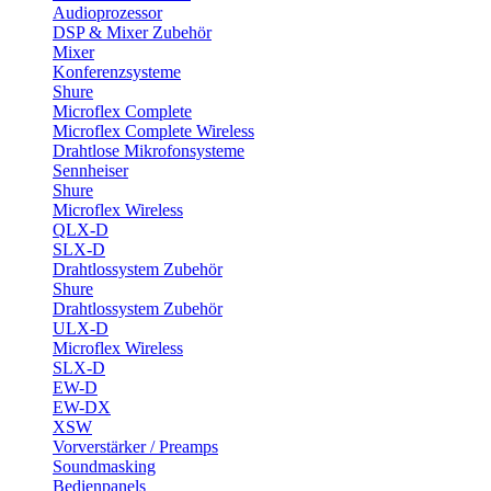
Audioprozessor
DSP & Mixer Zubehör
Mixer
Konferenzsysteme
Shure
Microflex Complete
Microflex Complete Wireless
Drahtlose Mikrofonsysteme
Sennheiser
Shure
Microflex Wireless
QLX-D
SLX-D
Drahtlossystem Zubehör
Shure
Drahtlossystem Zubehör
ULX-D
Microflex Wireless
SLX-D
EW-D
EW-DX
XSW
Vorverstärker / Preamps
Soundmasking
Bedienpanels