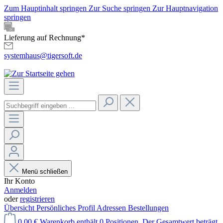
Zum Hauptinhalt springen
Zur Suche springen
Zur Hauptnavigation
springen
Lieferung auf Rechnung*
systemhaus@tigersoft.de
Menü schließen
Ihr Konto
Anmelden
oder
registrieren
Übersicht
Persönliches Profil
Adressen
Bestellungen
0,00 €
Warenkorb enthält 0 Positionen. Der Gesamtwert beträgt