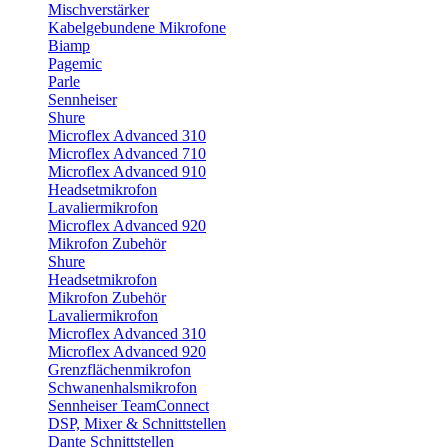
Mischverstärker
Kabelgebundene Mikrofone
Biamp
Pagemic
Parle
Sennheiser
Shure
Microflex Advanced 310
Microflex Advanced 710
Microflex Advanced 910
Headsetmikrofon
Lavaliermikrofon
Microflex Advanced 920
Mikrofon Zubehör
Shure
Headsetmikrofon
Mikrofon Zubehör
Lavaliermikrofon
Microflex Advanced 310
Microflex Advanced 920
Grenzflächenmikrofon
Schwanenhalsmikrofon
Sennheiser TeamConnect
DSP, Mixer & Schnittstellen
Dante Schnittstellen