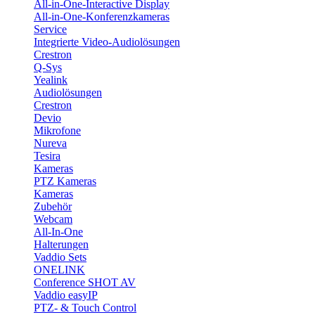
All-in-One-Interactive Display
All-in-One-Konferenzkameras
Service
Integrierte Video-Audiolösungen
Crestron
Q-Sys
Yealink
Audiolösungen
Crestron
Devio
Mikrofone
Nureva
Tesira
Kameras
PTZ Kameras
Kameras
Zubehör
Webcam
All-In-One
Halterungen
Vaddio Sets
ONELINK
Conference SHOT AV
Vaddio easyIP
PTZ- & Touch Control