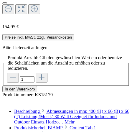
154,95 €
Preise inkl. MwSt. zzgl. Versandkosten
Bitte Lieferzeit anfragen
Produkt Anzahl: Gib den gewünschten Wert ein oder benutze
die Schaltflächen um die Anzahl zu erhöhen oder zu
reduzieren.
In den Warenkorb
Produktnummer:
KS18179
Beschreibung
Abmessungen in mm: 400 (H) x 66 (B) x 66
(T) Leistung (Musik) 30 Watt Geeignet für Indoor- und
Outdoor Einsatz Horizo…
Mehr
Produktsicherheit BIAMP
Content Tab 1