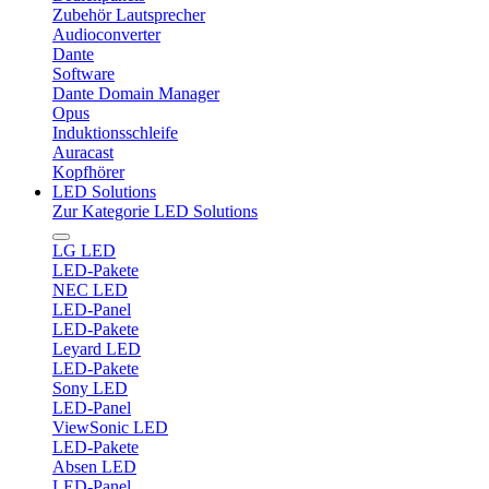
Zubehör Lautsprecher
Audioconverter
Dante
Software
Dante Domain Manager
Opus
Induktionsschleife
Auracast
Kopfhörer
LED Solutions
Zur Kategorie LED Solutions
LG LED
LED-Pakete
NEC LED
LED-Panel
LED-Pakete
Leyard LED
LED-Pakete
Sony LED
LED-Panel
ViewSonic LED
LED-Pakete
Absen LED
LED-Panel