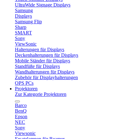
UltraWide Signage Displays
Samsung
Displays
Samsung Flip
Sharp
SMART
Sony
ViewSonic
Halterungen für Displays
Deckenhalterungen für Displays
Mobile Ständer für Displays
Standfüße für Displays
Wandhalterungen für Displays
Zubehör für Displayhalterungen
OPS PCs
Projektoren
Zur Kategorie Projektoren
Barco
BenQ
Epson
NEC
Sony
Viewsonic
Ersatzlampen für Beamer