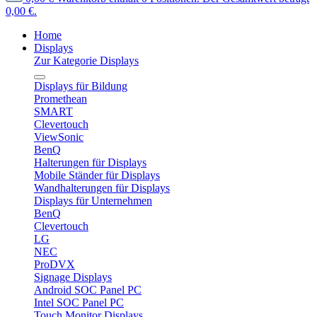
0,00 €.
Home
Displays
Zur Kategorie Displays
Displays für Bildung
Promethean
SMART
Clevertouch
ViewSonic
BenQ
Halterungen für Displays
Mobile Ständer für Displays
Wandhalterungen für Displays
Displays für Unternehmen
BenQ
Clevertouch
LG
NEC
ProDVX
Signage Displays
Android SOC Panel PC
Intel SOC Panel PC
Touch Monitor Displays