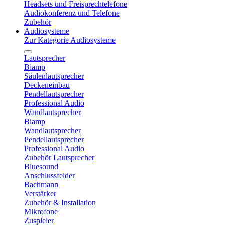
Headsets und Freisprechtelefone
Audiokonferenz und Telefone
Zubehör
Audiosysteme
Zur Kategorie Audiosysteme
Lautsprecher
Biamp
Säulenlautsprecher
Deckeneinbau
Pendellautsprecher
Professional Audio
Wandlautsprecher
Biamp
Wandlautsprecher
Pendellautsprecher
Professional Audio
Zubehör Lautsprecher
Bluesound
Anschlussfelder
Bachmann
Verstärker
Zubehör & Installation
Mikrofone
Zuspieler