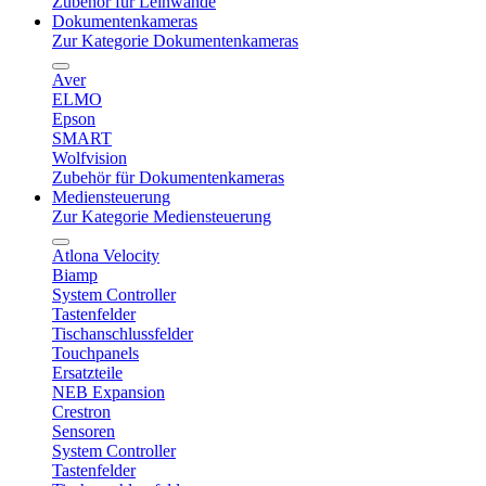
Zubehör für Leinwände
Dokumentenkameras
Zur Kategorie Dokumentenkameras
Aver
ELMO
Epson
SMART
Wolfvision
Zubehör für Dokumentenkameras
Mediensteuerung
Zur Kategorie Mediensteuerung
Atlona Velocity
Biamp
System Controller
Tastenfelder
Tischanschlussfelder
Touchpanels
Ersatzteile
NEB Expansion
Crestron
Sensoren
System Controller
Tastenfelder