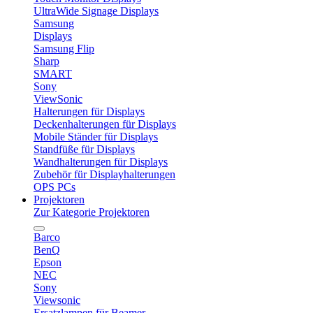
UltraWide Signage Displays
Samsung
Displays
Samsung Flip
Sharp
SMART
Sony
ViewSonic
Halterungen für Displays
Deckenhalterungen für Displays
Mobile Ständer für Displays
Standfüße für Displays
Wandhalterungen für Displays
Zubehör für Displayhalterungen
OPS PCs
Projektoren
Zur Kategorie Projektoren
Barco
BenQ
Epson
NEC
Sony
Viewsonic
Ersatzlampen für Beamer