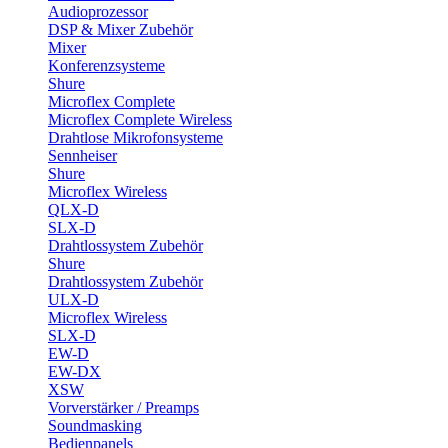
Audioprozessor
DSP & Mixer Zubehör
Mixer
Konferenzsysteme
Shure
Microflex Complete
Microflex Complete Wireless
Drahtlose Mikrofonsysteme
Sennheiser
Shure
Microflex Wireless
QLX-D
SLX-D
Drahtlossystem Zubehör
Shure
Drahtlossystem Zubehör
ULX-D
Microflex Wireless
SLX-D
EW-D
EW-DX
XSW
Vorverstärker / Preamps
Soundmasking
Bedienpanels