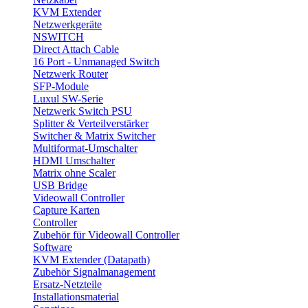
KVM Extender
Netzwerkgeräte
NSWITCH
Direct Attach Cable
16 Port - Unmanaged Switch
Netzwerk Router
SFP-Module
Luxul SW-Serie
Netzwerk Switch PSU
Splitter & Verteilverstärker
Switcher & Matrix Switcher
Multiformat-Umschalter
HDMI Umschalter
Matrix ohne Scaler
USB Bridge
Videowall Controller
Capture Karten
Controller
Zubehör für Videowall Controller
Software
KVM Extender (Datapath)
Zubehör Signalmanagement
Ersatz-Netzteile
Installationsmaterial