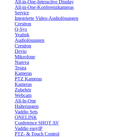
All-in-One-Interactive Display
All-in-One-Konferenzkameras
Service
Integrierte Video-Audiolösungen
Crestron
Q-Sys
Yealink
Audiolösungen
Crestron
Devio
Mikrofone
Nureva
Tesira
Kameras
PTZ Kameras
Kameras
Zubehör
Webcam
All-In-One
Halterungen
Vaddio Sets
ONELINK
Conference SHOT AV
Vaddio easyIP
PTZ- & Touch Control