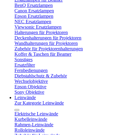
BenQ Ersatzlampen
Canon Ersatzlampen
Epson Ersatzlampen
NEC Ersatzlampen
Viewsonic Ersatzlampen
Halterungen für Projektoren
Deckenhalterungen für Projektoren
Wandhalterungen für Projektoren
Zubehör für Projektorenhalterungen
Koffer & Taschen für Beamer
Sonstiges
Ersatzfilter
Fernbedienungen
Diebstahlschutz & Zubehör
Wechselobjektive
Epson Objektive
Sony Objektive
Leinwände
Zur Kategorie Leinwände
Elektrische Leinwände
Kurbelleinwände
Rahmen-Leinwände
Rolloleinwände