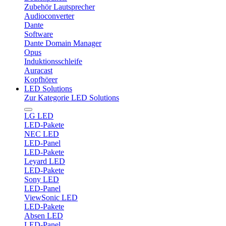
Zubehör Lautsprecher
Audioconverter
Dante
Software
Dante Domain Manager
Opus
Induktionsschleife
Auracast
Kopfhörer
LED Solutions
Zur Kategorie LED Solutions
LG LED
LED-Pakete
NEC LED
LED-Panel
LED-Pakete
Leyard LED
LED-Pakete
Sony LED
LED-Panel
ViewSonic LED
LED-Pakete
Absen LED
LED-Panel