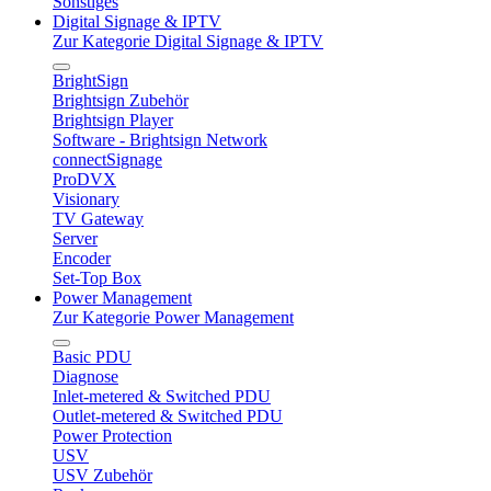
Sonstiges
Digital Signage & IPTV
Zur Kategorie Digital Signage & IPTV
BrightSign
Brightsign Zubehör
Brightsign Player
Software - Brightsign Network
connectSignage
ProDVX
Visionary
TV Gateway
Server
Encoder
Set-Top Box
Power Management
Zur Kategorie Power Management
Basic PDU
Diagnose
Inlet-metered & Switched PDU
Outlet-metered & Switched PDU
Power Protection
USV
USV Zubehör