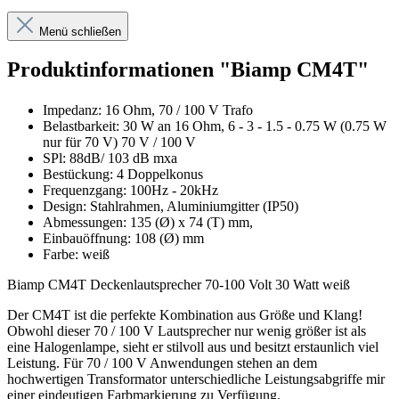
Menü schließen
Produktinformationen "Biamp CM4T"
Impedanz: 16 Ohm, 70 / 100 V Trafo
Belastbarkeit: 30 W an 16 Ohm, 6 - 3 - 1.5 - 0.75 W (0.75 W
nur für 70 V) 70 V / 100 V
SPl: 88dB/ 103 dB mxa
Bestückung: 4 Doppelkonus
Frequenzgang: 100Hz - 20kHz
Design: Stahlrahmen, Aluminiumgitter (IP50)
Abmessungen: 135 (Ø) x 74 (T) mm,
Einbauöffnung: 108 (Ø) mm
Farbe: weiß
Biamp CM4T Deckenlautsprecher 70-100 Volt 30 Watt weiß
Der CM4T ist die perfekte Kombination aus Größe und Klang!
Obwohl dieser 70 / 100 V Lautsprecher nur wenig größer ist als
eine Halogenlampe, sieht er stilvoll aus und besitzt erstaunlich viel
Leistung. Für 70 / 100 V Anwendungen stehen an dem
hochwertigen Transformator unterschiedliche Leistungsabgriffe mir
einer eindeutigen Farbmarkierung zu Verfügung.