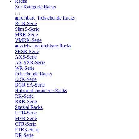
Racks
Zur Kategorie Racks
anreihbare, freistehende Racks
BGR-Serie
Slim 5-Serie
MRK-Serie
VMRK-Serie
auszieh- und drehbare Racks
SRSR-Serie
AXS-Serie
AX SXR-Serie
WR-Serie
freistehende Racks
ERK-Serie
BGR SA-Serie
Holz und laminierte Racks
RK-Serie
BRK-Serie
Spezial Racks
UTB-Serie
MFR-Serie
CFR-Serie
PTRK-Serie
DR-Serie