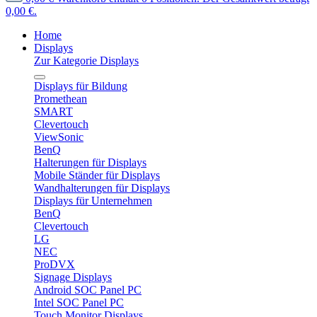
0,00 €.
Home
Displays
Zur Kategorie Displays
Displays für Bildung
Promethean
SMART
Clevertouch
ViewSonic
BenQ
Halterungen für Displays
Mobile Ständer für Displays
Wandhalterungen für Displays
Displays für Unternehmen
BenQ
Clevertouch
LG
NEC
ProDVX
Signage Displays
Android SOC Panel PC
Intel SOC Panel PC
Touch Monitor Displays