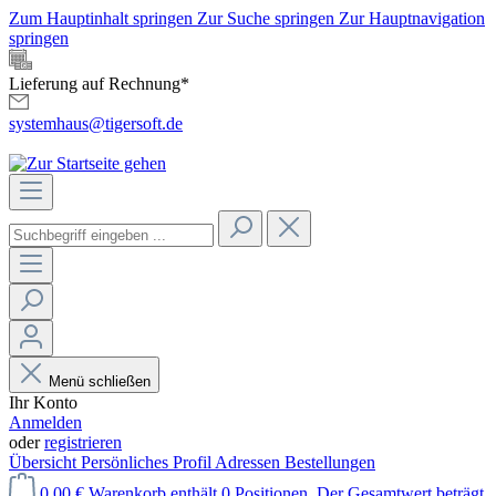
Zum Hauptinhalt springen
Zur Suche springen
Zur Hauptnavigation
springen
Lieferung auf Rechnung*
systemhaus@tigersoft.de
Menü schließen
Ihr Konto
Anmelden
oder
registrieren
Übersicht
Persönliches Profil
Adressen
Bestellungen
0,00 €
Warenkorb enthält 0 Positionen. Der Gesamtwert beträgt