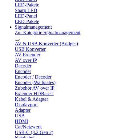
LED-Pakete
Sharp LED
LED-Panel
LED-Pakete
Signalmanagement
Zur Kategorie Signalmanagement
AV & USB Konverter (Bridges)
USB Konverter
AV Extender
AV over IP
Decoder
Encoder
Encoder / Decoder
Encoder (Wallplates)
Zubehör AV over IP
Extender HDBaseT
Kabel & Adapter
Displayport
Adapter
USB
HDMI
Cat/Netzwerk
USB-C (3.2 Gen 2)
Netzkabel