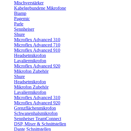
Mischverstärker
Kabelgebundene Mikrofone
Biamp
Pagemic
Parle
Sennheiser
Shure
Microflex Advanced 310
Microflex Advanced 710
Microflex Advanced 910
Headsetmikrofon
Lavaliermikrofon
Microflex Advanced 920
Mikrofon Zubehör
Shure
Headsetmikrofon
Mikrofon Zubehör
Lavaliermikrofon
Microflex Advanced 310
Microflex Advanced 920
Grenzflächenmikrofon
Schwanenhalsmikrofon
Sennheiser TeamConnect
DSP, Mixer & Schnittstellen
Dante Schnittstellen