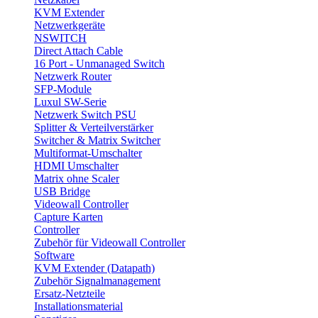
KVM Extender
Netzwerkgeräte
NSWITCH
Direct Attach Cable
16 Port - Unmanaged Switch
Netzwerk Router
SFP-Module
Luxul SW-Serie
Netzwerk Switch PSU
Splitter & Verteilverstärker
Switcher & Matrix Switcher
Multiformat-Umschalter
HDMI Umschalter
Matrix ohne Scaler
USB Bridge
Videowall Controller
Capture Karten
Controller
Zubehör für Videowall Controller
Software
KVM Extender (Datapath)
Zubehör Signalmanagement
Ersatz-Netzteile
Installationsmaterial