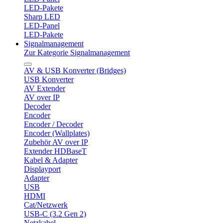
LED-Pakete
Sharp LED
LED-Panel
LED-Pakete
Signalmanagement
Zur Kategorie Signalmanagement
AV & USB Konverter (Bridges)
USB Konverter
AV Extender
AV over IP
Decoder
Encoder
Encoder / Decoder
Encoder (Wallplates)
Zubehör AV over IP
Extender HDBaseT
Kabel & Adapter
Displayport
Adapter
USB
HDMI
Cat/Netzwerk
USB-C (3.2 Gen 2)
Netzkabel