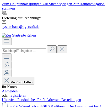
Zum Hauptinhalt springen
Zur Suche springen
Zur Hauptnavigation
springen
Lieferung auf Rechnung*
systemhaus@tigersoft.de
Menü schließen
Ihr Konto
Anmelden
oder
registrieren
Übersicht
Persönliches Profil
Adressen
Bestellungen
0,00 €
Warenkorb enthält 0 Positionen. Der Gesamtwert beträgt