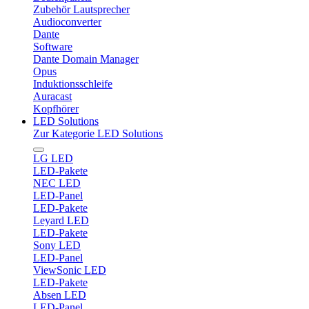
Zubehör Lautsprecher
Audioconverter
Dante
Software
Dante Domain Manager
Opus
Induktionsschleife
Auracast
Kopfhörer
LED Solutions
Zur Kategorie LED Solutions
LG LED
LED-Pakete
NEC LED
LED-Panel
LED-Pakete
Leyard LED
LED-Pakete
Sony LED
LED-Panel
ViewSonic LED
LED-Pakete
Absen LED
LED-Panel