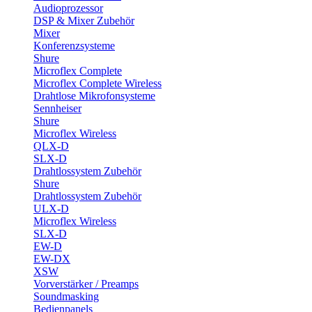
Audioprozessor
DSP & Mixer Zubehör
Mixer
Konferenzsysteme
Shure
Microflex Complete
Microflex Complete Wireless
Drahtlose Mikrofonsysteme
Sennheiser
Shure
Microflex Wireless
QLX-D
SLX-D
Drahtlossystem Zubehör
Shure
Drahtlossystem Zubehör
ULX-D
Microflex Wireless
SLX-D
EW-D
EW-DX
XSW
Vorverstärker / Preamps
Soundmasking
Bedienpanels