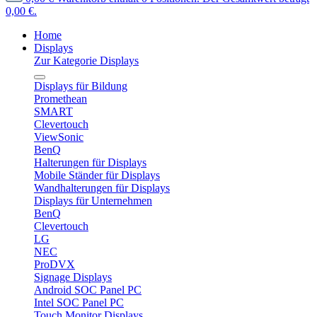
0,00 €.
Home
Displays
Zur Kategorie Displays
Displays für Bildung
Promethean
SMART
Clevertouch
ViewSonic
BenQ
Halterungen für Displays
Mobile Ständer für Displays
Wandhalterungen für Displays
Displays für Unternehmen
BenQ
Clevertouch
LG
NEC
ProDVX
Signage Displays
Android SOC Panel PC
Intel SOC Panel PC
Touch Monitor Displays