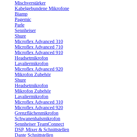
Mischverstärker
Kabelgebundene Mikrofone
Biamp
Pagemic
Parle
Sennheiser
Shure
Microflex Advanced 310
Microflex Advanced 710
Microflex Advanced 910
Headsetmikrofon
Lavaliermikrofon
Microflex Advanced 920
Mikrofon Zubehör
Shure
Headsetmikrofon
Mikrofon Zubehör
Lavaliermikrofon
Microflex Advanced 310
Microflex Advanced 920
Grenzflächenmikrofon
Schwanenhalsmikrofon
Sennheiser TeamConnect
DSP, Mixer & Schnittstellen
Dante Schnittstellen