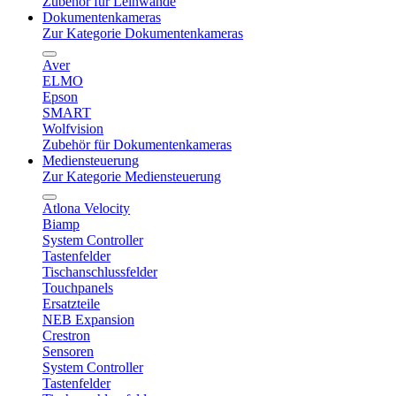
Zubehör für Leinwände
Dokumentenkameras
Zur Kategorie Dokumentenkameras
Aver
ELMO
Epson
SMART
Wolfvision
Zubehör für Dokumentenkameras
Mediensteuerung
Zur Kategorie Mediensteuerung
Atlona Velocity
Biamp
System Controller
Tastenfelder
Tischanschlussfelder
Touchpanels
Ersatzteile
NEB Expansion
Crestron
Sensoren
System Controller
Tastenfelder