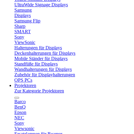
UltraWide Signage Displays
Samsung
Displays
Samsung Flip
Sharp
SMART
Sony
ViewSonic
Halterungen für Displays
Deckenhalterungen für Displays
Mobile Ständer für Displays
Standfüße für Displays
Wandhalterungen für Displays
Zubehör für Displayhalterungen
OPS PCs
Projektoren
Zur Kategorie Projektoren
Barco
BenQ
Epson
NEC
Sony
Viewsonic
Ersatzlampen für Beamer