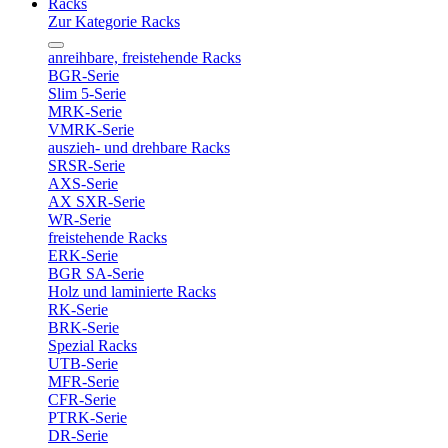
Racks
Zur Kategorie Racks
anreihbare, freistehende Racks
BGR-Serie
Slim 5-Serie
MRK-Serie
VMRK-Serie
auszieh- und drehbare Racks
SRSR-Serie
AXS-Serie
AX SXR-Serie
WR-Serie
freistehende Racks
ERK-Serie
BGR SA-Serie
Holz und laminierte Racks
RK-Serie
BRK-Serie
Spezial Racks
UTB-Serie
MFR-Serie
CFR-Serie
PTRK-Serie
DR-Serie