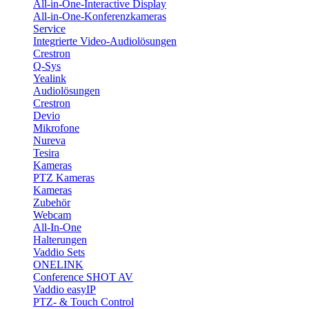
All-in-One-Interactive Display
All-in-One-Konferenzkameras
Service
Integrierte Video-Audiolösungen
Crestron
Q-Sys
Yealink
Audiolösungen
Crestron
Devio
Mikrofone
Nureva
Tesira
Kameras
PTZ Kameras
Kameras
Zubehör
Webcam
All-In-One
Halterungen
Vaddio Sets
ONELINK
Conference SHOT AV
Vaddio easyIP
PTZ- & Touch Control