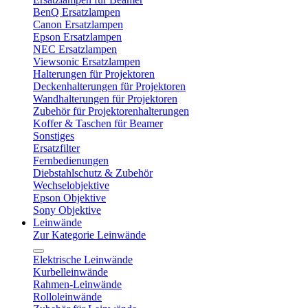
BenQ Ersatzlampen
Canon Ersatzlampen
Epson Ersatzlampen
NEC Ersatzlampen
Viewsonic Ersatzlampen
Halterungen für Projektoren
Deckenhalterungen für Projektoren
Wandhalterungen für Projektoren
Zubehör für Projektorenhalterungen
Koffer & Taschen für Beamer
Sonstiges
Ersatzfilter
Fernbedienungen
Diebstahlschutz & Zubehör
Wechselobjektive
Epson Objektive
Sony Objektive
Leinwände
Zur Kategorie Leinwände
Elektrische Leinwände
Kurbelleinwände
Rahmen-Leinwände
Rolloleinwände