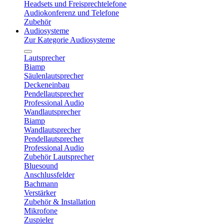
Headsets und Freisprechtelefone
Audiokonferenz und Telefone
Zubehör
Audiosysteme
Zur Kategorie Audiosysteme
Lautsprecher
Biamp
Säulenlautsprecher
Deckeneinbau
Pendellautsprecher
Professional Audio
Wandlautsprecher
Biamp
Wandlautsprecher
Pendellautsprecher
Professional Audio
Zubehör Lautsprecher
Bluesound
Anschlussfelder
Bachmann
Verstärker
Zubehör & Installation
Mikrofone
Zuspieler