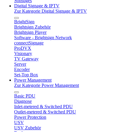
Sonstiges
Digital Signage & IPTV
Zur Kategorie Digital Signage & IPTV
BrightSign
Brightsign Zubehör
Brightsign Player
Software - Brightsign Network
connectSignage
ProDVX
Visionary
TV Gateway
Server
Encoder
Set-Top Box
Power Management
Zur Kategorie Power Management
Basic PDU
Diagnose
Inlet-metered & Switched PDU
Outlet-metered & Switched PDU
Power Protection
USV
USV Zubehör